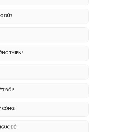
NG DỮ!
ỞNG THIÊN!
ỆT ĐỐI!
Y CÔNG!
NGỤC ĐẾ!