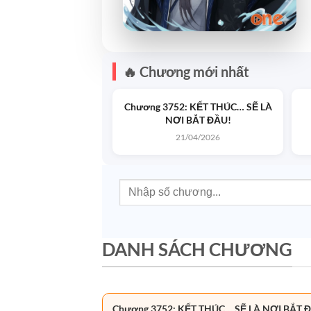
🔥 Chương mới nhất
Chương 3752: KẾT THÚC… SẼ LÀ
NƠI BẮT ĐẦU!
21/04/2026
DANH SÁCH CHƯƠNG
Chương 3752: KẾT THÚC… SẼ LÀ NƠI BẮT 