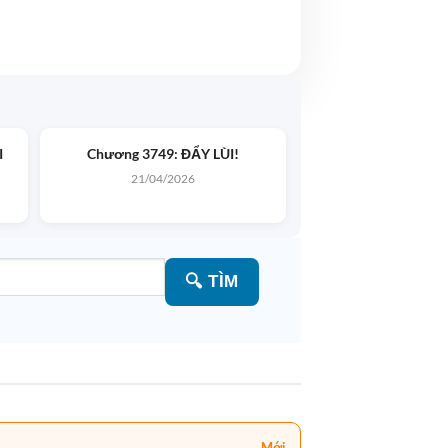
I
Chương 3749: ĐẨY LÙI!
21/04/2026
🔍
TÌM
Mới