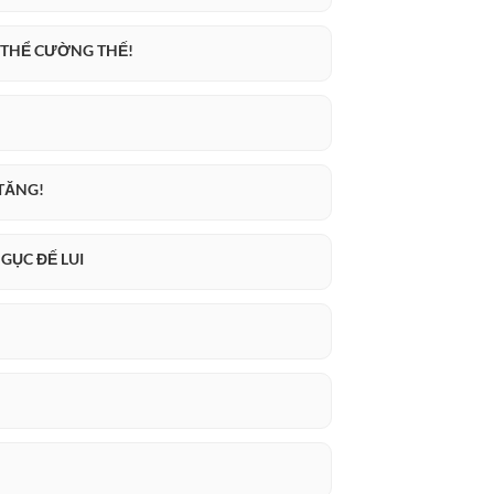
C THỂ CƯỜNG THẾ!
 TĂNG!
NGỤC ĐẾ LUI