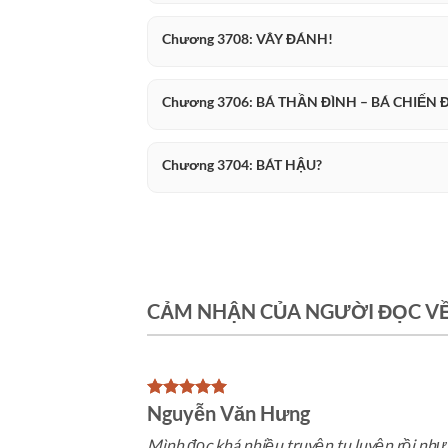
Chương 3708: VÂY ĐÁNH!
Chương 3706: BÁ THẦN ĐÌNH – BÁ CHIẾN Đ
Chương 3704: BÁT HẬU?
CẢM NHẬN CỦA NGƯỜI ĐỌC V
Nguyễn Văn Hưng
Mình đọc khá nhiều truyện tu luyện rồi nhưn