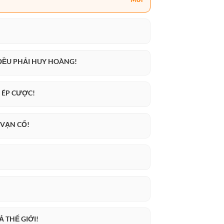
 ĐỀU PHẢI HUY HOÀNG!
 ÉP CƯỢC!
 VẠN CỔ!
Ả THẾ GIỚI!