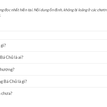
g đọc nhất hiện tại. Nội dung ổn định, không bị loãng ở các chươ
.
 gì?
á Chủ là ai?
chương?
 Bá Chủ là gì?
 chưa?