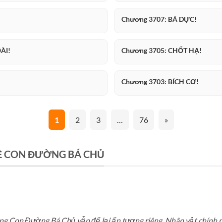
Chương 3707: BÁ DỰC!
ÀI!
Chương 3705: CHỐT HẠ!
Chương 3703: BÍCH CƠ!
1
2
3
…
76
»
Ề CON ĐƯỜNG BÁ CHỦ
g Con Đường Bá Chủ vẫn để lại ấn tượng riêng. Nhân vật chính phá