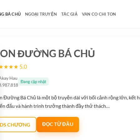
G BÁ CHỦ
NGOẠI TRUYỆN
TÁC GIẢ
VAN CO CHI TON
ON ĐƯỜNG BÁ CHỦ
★★★★ 5.0
Akay Hau
Đang cập nhật
3.987.818
n Đường Bá Chủ là một bộ truyện dài với bối cảnh rộng lớn, kết h
iến đấu và hành trình trưởng thành đầy thử thách…
ĐỌC TỪ ĐẦU
DS CHƯƠNG