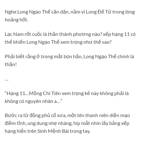
Nghe Long Ngạo Thế căn dặn, năm vị Long Đế Tử trong lòng
hoảng hốt.
Lạc Nam rốt cuộc là thần thánh phương nào? xếp hạng 11 có
thể khiến Long Ngạo Thế xem trọng như thế sao?
Phải biết rằng ở trong mắt bọn hắn, Long Ngạo Thế chính là
thần!
…
“Hạng 11…Mộng Chi Tiên xem trọng kẻ này không phải là
không có nguyên nhân a…”
Bước ra từ động phủ cổ xưa, một tên thanh niên diện mạo
điềm tĩnh, ung dung nhẹ nhàng, híp mắt nhìn lấy bảng xếp
hạng hiện trên Sinh Mệnh Bài trong tay.