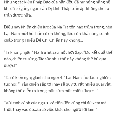
Nhưng các kiện Pháp Bảo của hắn đều đã hư hỏng nặng nề
khi đã cố gắng ngăn cản Dị Linh Tháp trấn áp, không thể ra
trận được nữa.
Điều này khiến chiến lực của Na Tra tổn hao trầm trọng, nên
Lạc Nam mới hỏi hắn có ổn không, liệu còn khả năng tranh
chấp trong Thiếu Đế Chi Chiến hay không…
“Ta không ngại!” Na Tra hít sâu một hơi đáp: “Dù kết quả thế
nào, chiến trường đặc sắc như thế này không thể bỏ qua
được!”
“Ta có kiến nghị giành cho ngươi!” Lạc Nam lắc đầu, nghiêm
túc nói: “Trận chiến sắp tới này sẽ quy tụ rất nhiều quái vật,
không thể diễn ra trong một sớm một chiều được…”
“Với tình cảnh của ngươi có tiến đến cũng chỉ để xem mà
thôi, thay vào đó…ta có việc khác cho ngươi đi làm!”