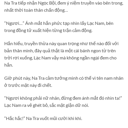
Na Tra tiếp nhận Ngọc Bội, đem ý niệm truyền vào bên trong,
nhất thời toàn thân chấn động…
“Ngươi…” Ánh mắt hắn phức tạp nhìn lấy Lạc Nam, bên
trong đồng tử xuất hiện từng trận cảm động.
Hắn hiểu, truyền thừa này quan trọng như thế nào đối với
bản thân mình, đây quả thật là một cái bánh ngon từ trên
trời rơi xuống, Lạc Nam vậy mà không ngần ngại đem cho
hắn.
Giờ phút này, Na Tra cảm tưởng mình có thể vì tên nam nhân
ở trước mặt này đi chết.
“Ngươi không phải nữ nhân, đừng đem ánh mắt đó nhìn ta!”
Lạc Nam ra vẻ ghét bỏ, sắc mặt giận dữ nói.
“Hắc hắc!” Na Tra vuốt mũi cười khì khì.