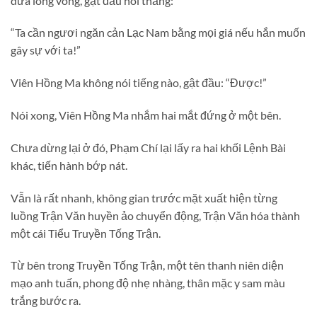
dưa lòng vòng, gật đầu nói thẳng:
“Ta cần ngươi ngăn cản Lạc Nam bằng mọi giá nếu hắn muốn
gây sự với ta!”
Viên Hồng Ma không nói tiếng nào, gật đầu: “Được!”
Nói xong, Viên Hồng Ma nhắm hai mắt đứng ở một bên.
Chưa dừng lại ở đó, Phạm Chí lại lấy ra hai khối Lệnh Bài
khác, tiến hành bớp nát.
Vẫn là rất nhanh, không gian trước mặt xuất hiện từng
luồng Trận Văn huyền ảo chuyển động, Trận Văn hóa thành
một cái Tiểu Truyền Tống Trận.
Từ bên trong Truyền Tống Trận, một tên thanh niên diện
mạo anh tuấn, phong độ nhẹ nhàng, thân mặc y sam màu
trắng bước ra.