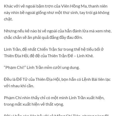
Khác với vẻ ngoài bặm trợn của Viên Hồng Ma, thanh niên
này nhìn bề ngoài giống như một thư sinh, tay trói gà không
chặt.
Nhưng nếu kẻ nào bị vẻ ngoài của hắn đánh lừa mà xem nhẹ,
chắc chắn sẽ ăn phải quả đắng đầy đau đớn.
Linh Trần, đệ nhất Chiến Trận Sư trong thế hệ tiểu bối ở
Thiên Địa Hội, đệ đệ của Thiên Trận Đế – Linh Khê.
“Phạm Chí!” Linh Trần mỉm cười ung dung.
Đều là Đế Tử của Thiên Địa Hội, bọn hắn có Lệnh Bài liên lạc
với nhau khi cần.
Phạm Chí nhìn thấy chỉ có một mình Linh Trần xuất hiện,
trong mắt xuất hiện vẻ thất vọng.
Bởi vì hắn còn liên hệ với cả Mộng Chi Tiên, nhưng nàng đã