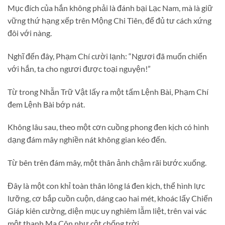
Mục đích của hắn không phải là đánh bại Lạc Nam, mà là giữ
vững thứ hạng xếp trên Mộng Chi Tiên, để đủ tư cách xứng
đôi với nàng.
Nghĩ đến đây, Phạm Chí cười lạnh: “Ngươi đã muốn chiến
với hắn, ta cho ngươi được toại nguyện!”
Từ trong Nhẫn Trữ Vật lấy ra một tấm Lệnh Bài, Phạm Chí
đem Lệnh Bài bớp nát.
Không lâu sau, theo một cơn cuồng phong đen kịch có hình
dạng đám mây nghiền nát không gian kéo đến.
Từ bên trên đám mây, một thân ảnh chậm rãi bước xuống.
Đây là một con khỉ toàn thân lông lá đen kịch, thể hình lực
lưỡng, cơ bắp cuồn cuộn, dáng cao hai mét, khoác lấy Chiến
Giáp kiên cường, diện mục uy nghiêm lẫm liệt, trên vai vác
một thanh Ma Côn như cột chống trời.