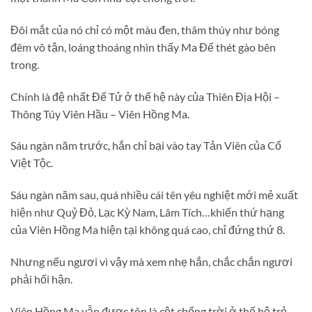
Đôi mắt của nó chỉ có một màu đen, thâm thúy như bóng
đêm vô tận, loáng thoáng nhìn thấy Ma Đế thét gào bên
trong.
Chính là đệ nhất Đế Tử ở thế hệ này của Thiên Địa Hội –
Thông Túy Viên Hầu – Viên Hồng Ma.
Sáu ngàn năm trước, hắn chỉ bại vào tay Tản Viên của Cổ
Việt Tộc.
Sáu ngàn năm sau, quá nhiều cái tên yêu nghiệt mới mẻ xuất
hiện như Quỷ Đỏ, Lạc Kỳ Nam, Lâm Tích…khiến thứ hạng
của Viên Hồng Ma hiện tại không quá cao, chỉ đứng thứ 8.
Nhưng nếu ngươi vì vậy mà xem nhẹ hắn, chắc chắn ngươi
phải hối hận.
Viên Hồng Ma vẫn được tôn là cột chống trời ở thế hệ trẻ