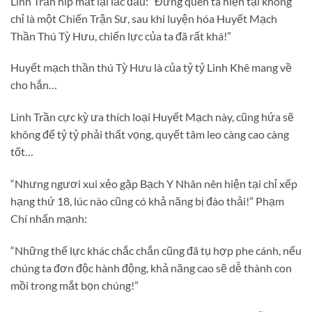
Linh Trần híp mắt lại lắc đầu: “Đừng quên ta hiện tại không
chỉ là một Chiến Trận Sư, sau khi luyện hóa Huyết Mạch
Thần Thú Tỳ Hưu, chiến lực của ta đã rất khá!”
Huyết mạch thần thú Tỳ Hưu là của tỷ tỷ Linh Khê mang về
cho hắn…
Linh Trần cực kỳ ưa thích loại Huyết Mạch này, cũng hứa sẽ
không để tỷ tỷ phải thất vọng, quyết tâm leo càng cao càng
tốt…
“Nhưng ngươi xui xẻo gặp Bạch Y Nhân nên hiện tại chỉ xếp
hạng thứ 18, lúc nào cũng có khả năng bị đào thải!” Phạm
Chí nhấn mạnh:
“Những thế lực khác chắc chắn cũng đã tụ hợp phe cánh, nếu
chúng ta đơn độc hành động, khả năng cao sẽ dễ thành con
mồi trong mắt bọn chúng!”