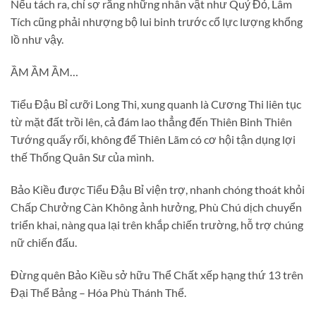
Nếu tách ra, chỉ sợ rằng những nhân vật như Quỷ Đỏ, Lâm
Tích cũng phải nhượng bộ lui binh trước cổ lực lượng khổng
lồ như vậy.
ẦM ẦM ẦM…
Tiểu Đậu Bỉ cưỡi Long Thi, xung quanh là Cương Thi liên tục
từ mặt đất trồi lên, cả đám lao thẳng đến Thiên Binh Thiên
Tướng quấy rối, không để Thiên Lãm có cơ hội tận dụng lợi
thế Thống Quân Sư của mình.
Bảo Kiều được Tiểu Đậu Bỉ viện trợ, nhanh chóng thoát khỏi
Chấp Chưởng Càn Không ảnh hưởng, Phù Chú dịch chuyển
triển khai, nàng qua lại trên khắp chiến trường, hỗ trợ chúng
nữ chiến đấu.
Đừng quên Bảo Kiều sở hữu Thể Chất xếp hạng thứ 13 trên
Đại Thể Bảng – Hóa Phù Thánh Thể.