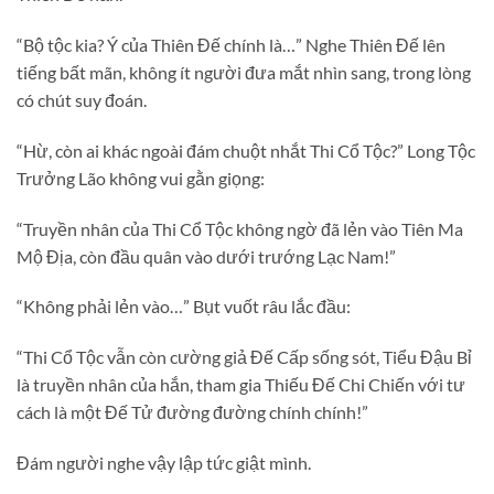
“Bộ tộc kia? Ý của Thiên Đế chính là…” Nghe Thiên Đế lên
tiếng bất mãn, không ít người đưa mắt nhìn sang, trong lòng
có chút suy đoán.
“Hừ, còn ai khác ngoài đám chuột nhắt Thi Cổ Tộc?” Long Tộc
Trưởng Lão không vui gằn giọng:
“Truyền nhân của Thi Cổ Tộc không ngờ đã lẻn vào Tiên Ma
Mộ Địa, còn đầu quân vào dưới trướng Lạc Nam!”
“Không phải lẻn vào…” Bụt vuốt râu lắc đầu:
“Thi Cổ Tộc vẫn còn cường giả Đế Cấp sống sót, Tiểu Đậu Bỉ
là truyền nhân của hắn, tham gia Thiếu Đế Chi Chiến với tư
cách là một Đế Tử đường đường chính chính!”
Đám người nghe vậy lập tức giật mình.