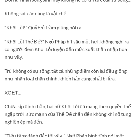
Không sai, các nàng là vật chết…
“Khôi Lỗi!” Quỷ Đỏ trầm giọng nói ra.
“Khôi Lỗi Thể Đế?” Ngộ Pháp hít sâu một hơi, không nghĩ ra
có người đem Khôi Lỗi luyện đến mức xuất thần nhập hóa
như vậy.
Trừ không có sự sống, tất cả những điểm còn lại đều giống
như nhân loại chân chính, khiến hắn cũng phải bị lừa.
XOẸT…
Chưa kịp định thần, hai nữ Khôi Lỗi đã mang theo quyền thế
ngập trời, sức mạnh của Thể Đế chấn đến không khí nổ tung
nghiền ép mà đến.
“Tiểu tăng đành đắc tội vậy!” Ngộ Pháp bình tĩnh nói một