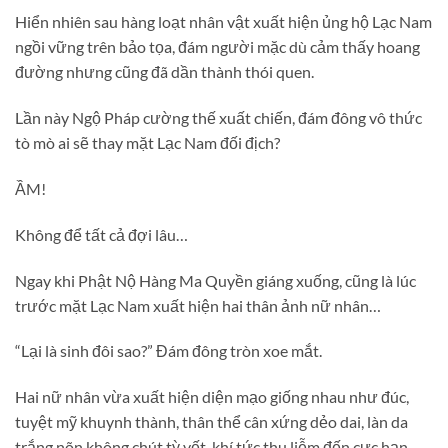
Hiển nhiên sau hàng loạt nhân vật xuất hiện ủng hộ Lạc Nam
ngồi vững trên bảo tọa, đám người mặc dù cảm thấy hoang
đường nhưng cũng đã dần thành thói quen.
Lần này Ngộ Pháp cường thế xuất chiến, đám đông vô thức
tò mò ai sẽ thay mặt Lạc Nam đối địch?
ẦM!
Không để tất cả đợi lâu…
Ngay khi Phật Nộ Hàng Ma Quyền giáng xuống, cũng là lúc
trước mặt Lạc Nam xuất hiện hai thân ảnh nữ nhân…
“Lại là sinh đôi sao?” Đám đông tròn xoe mắt.
Hai nữ nhân vừa xuất hiện diện mạo giống nhau như đúc,
tuyệt mỹ khuynh thành, thân thể cân xứng dẻo dai, làn da
trắng nõn không chút tỳ vết, khí tức thu liễm đến cực hạn.