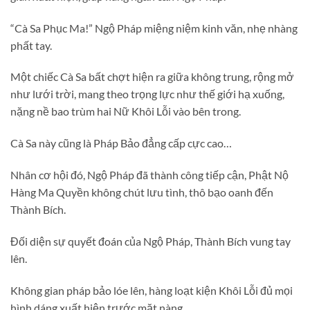
“Cà Sa Phục Ma!” Ngộ Pháp miệng niệm kinh văn, nhẹ nhàng
phất tay.
Một chiếc Cà Sa bất chợt hiện ra giữa không trung, rộng mở
như lưới trời, mang theo trọng lực như thế giới hạ xuống,
nặng nề bao trùm hai Nữ Khôi Lỗi vào bên trong.
Cà Sa này cũng là Pháp Bảo đẳng cấp cực cao…
Nhân cơ hội đó, Ngộ Pháp đã thành công tiếp cận, Phật Nộ
Hàng Ma Quyền không chút lưu tình, thô bạo oanh đến
Thành Bích.
Đối diện sự quyết đoán của Ngộ Pháp, Thành Bích vung tay
lên.
Không gian pháp bảo lóe lên, hàng loạt kiện Khôi Lỗi đủ mọi
hình dáng xuất hiện trước mặt nàng.