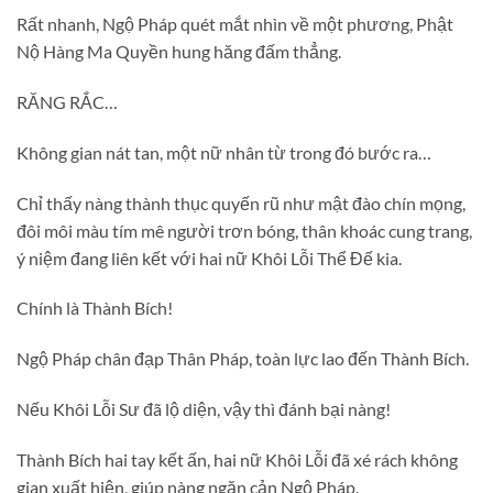
Rất nhanh, Ngộ Pháp quét mắt nhìn về một phương, Phật
Nộ Hàng Ma Quyền hung hăng đấm thẳng.
RĂNG RẮC…
Không gian nát tan, một nữ nhân từ trong đó bước ra…
Chỉ thấy nàng thành thục quyến rũ như mật đào chín mọng,
đôi môi màu tím mê người trơn bóng, thân khoác cung trang,
ý niệm đang liên kết với hai nữ Khôi Lỗi Thể Đế kia.
Chính là Thành Bích!
Ngộ Pháp chân đạp Thân Pháp, toàn lực lao đến Thành Bích.
Nếu Khôi Lỗi Sư đã lộ diện, vậy thì đánh bại nàng!
Thành Bích hai tay kết ấn, hai nữ Khôi Lỗi đã xé rách không
gian xuất hiện, giúp nàng ngăn cản Ngộ Pháp.