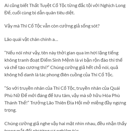
Ai cũng biết Thất Tuyệt Cổ Tộc từng đắc tội với Nghịch Long
Đế, cuối cùng bị dẫn quân tiêu diệt.
Vậy mà Thi Cổ Tộc vẫn còn cường giả sống sót?
Lão quái vật chân chính a…
“Nếu nói như vậy, tên này thời gian qua im hơi lặng tiếng
không tranh đoạt Điểm Sinh Mệnh là vì bận rộn đào thi thể
và chế tạo cương thi?” Chúng cường giả hết chỗ nói, quả
không hổ danh là tác phong điên cuồng của Thi Cổ Tộc.
“So với truyền nhân của Thi Cổ Tộc, truyền nhân của Quái
Phù Nữ Đế mới đáng để lưu tâm, vậy mà sở hữu Hóa Phù
Thánh Thể!” Trưởng Lão Thiên Địa Hội mở miệng đầy ngưng
trọng.
Chúng cường giả nghe vậy hai mặt nhìn nhau, đều nhận thấy
trong mắt đối phương sự nghiêm túc.