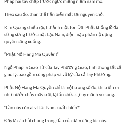
Pháp hai tay chắp trước ngực miệng niệm nam mô.
Theo sau đó, thân thể hắn biến mất tại nguyên chỗ.
Kim Quang chiếu rọi, hư ảnh một tôn Đại Phật khổng lồ đã
sừng sững trước mặt Lạc Nam, diện mạo phẫn nộ dụng
quyền công xuống.
“Phật Nộ Hàng Ma Quyền!”
Ngộ Pháp là Giáo Tử của Tây Phương Giáo, tinh thông tất cả
giáo lý, bao gồm công pháp và vũ kỹ của cả Tây Phương.
Phật Nộ Hàng Ma Quyền chỉ là một trong số đó, thi triển ra
như nước chảy mây trôi, lại ẩn chứa sự uy mãnh vô song.
“Lần này còn ai vì Lạc Nam xuất chiến?”
Đây là câu hỏi chung trong đầu của đám đông lúc này.