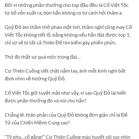
Bởi vì những phần thưởng cho top đầu đều là Cổ Việt Tộc
tự bổ vốn xuất ra, bọn hắn không có tư cách hỏi thăm a.
Quỷ Đỏ âm thầm thở phào một hơi, thầm nghĩ cũng may Cổ
Việt Tộc không tiết lộ, bằng không nếu hắn đạt được top 1,
chỉ sợ sẽ bị tất cả Thiên Đế tìm kiếm gây phiền phức.
Thứ đó thật sự quá mức trọng đại…
Cự Thiên Cuồng siết chặt nắm tay, ánh mắt kinh nghi bất
định nhìn về hướng Quỷ Đỏ.
Cổ Việt Tộc giữ tuyệt mật như vậy, vì sao Quỷ Đỏ lại biết
được phần thưởng đó và nói cho hắn?
Chẳng lẽ, thân phận của Quỷ Đỏ không đơn giản chỉ là Đế
Tử của Chiến Mệnh Cung sao?
“Tỷ phu…cố gắng!” Cự Thiên Cuồng máu huyết sôi sục nhìn