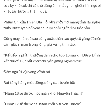
cực kỳ khó coi, chỉ có thể dùng ánh mắt ghen ghét nhìn người
khác tận hưởng thành quả.
Phạm Chí của Thiên Địa Hội vừa mới mơ màng tỉnh lại, nghe
thấy Bụt tuyên bố xém chút lại phải ngất đi vì tiếc hận.
Cũng may hắn dù sao cũng xuất thân cao quý, cố gắng đè nén
cảm giác rỉ máu trong lòng, giữ vững tỉnh táo.
“Kế tiếp là phần thưởng dành cho top 18 sau khi Đăng Đỉnh
kết thúc!” Bụt bất chợt chuyển giọng nghiêm túc.
Đám người vội vàng vểnh tai.
Bụt tằng hắng một tiếng, dõng dạc tuyên bố:
“Hạng 18 sẽ được một ngàn khối Nguyên Thạch!”
“Hạng 17 sẽ được hai ngàn khối Nguyên Thạch!”