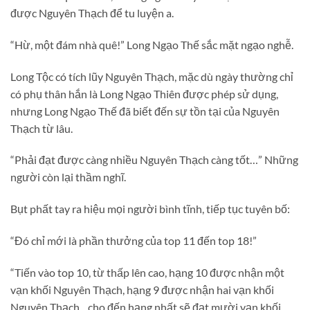
được Nguyên Thạch để tu luyện a.
“Hừ, một đám nhà quê!” Long Ngạo Thế sắc mặt ngạo nghễ.
Long Tộc có tích lũy Nguyên Thạch, mặc dù ngày thường chỉ
có phụ thân hắn là Long Ngạo Thiên được phép sử dụng,
nhưng Long Ngạo Thế đã biết đến sự tồn tại của Nguyên
Thạch từ lâu.
“Phải đạt được càng nhiều Nguyên Thạch càng tốt…” Những
người còn lại thầm nghĩ.
Bụt phất tay ra hiệu mọi người bình tĩnh, tiếp tục tuyên bố:
“Đó chỉ mới là phần thưởng của top 11 đến top 18!”
“Tiến vào top 10, từ thấp lên cao, hạng 10 được nhận một
vạn khối Nguyên Thạch, hạng 9 được nhận hai vạn khối
Nguyên Thạch…cho đến hạng nhất sẽ đạt mười vạn khối