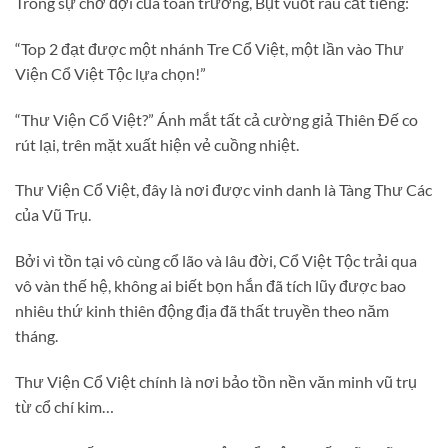
Trong sự chờ đợi của toàn trường, Bụt vuốt râu cất tiếng:
“Top 2 đạt được một nhánh Tre Cổ Việt, một lần vào Thư
Viện Cổ Việt Tộc lựa chọn!”
“Thư Viện Cổ Việt?” Ánh mắt tất cả cường giả Thiên Đế co
rút lại, trên mặt xuất hiện vẻ cuồng nhiệt.
Thư Viện Cổ Việt, đây là nơi được vinh danh là Tàng Thư Các
của Vũ Trụ.
Bởi vì tồn tại vô cùng cổ lão và lâu đời, Cổ Việt Tộc trải qua
vô vàn thế hệ, không ai biết bọn hắn đã tích lũy được bao
nhiêu thứ kinh thiên động địa đã thất truyền theo năm
tháng.
Thư Viện Cổ Việt chính là nơi bảo tồn nền văn minh vũ trụ
từ cổ chí kim…