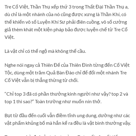
Tre Cổ Việt, Thần Thụ xếp thứ 3 trong Thất Đại Thần Thụ a,
dù chỉ là một nhánh của nó cũng được xưng là Thần Khí, có
thể khiến vô số Luyện Khí Sư phải điên cuồng, vô số cường
giả thèm khát một kiện pháp bảo được luyện chế từ Tre Cổ
Việt.
Là vật chỉ có thể ngộ mà không thể cầu.
Nghe nói ngay cả Thiên Đế của Thiên Đình từng đến Cổ Việt
Tộc, dùng một trăm Quả Bàn Đào chỉ để đổi một nhánh Tre
Cổ Việt vẫn bị thẳng thừng từ chối.
“Chỉ top 3 đã có phần thưởng kinh người như vậy? top 2 và
top 1 thì sao?” Toàn trường như muốn nín thở.
Bụt từ đầu đến cuối vẫn điềm tĩnh ung dung, dường như các
vật phẩm khủng bố mà hắn kể ra đều là vật bình thường vậy.