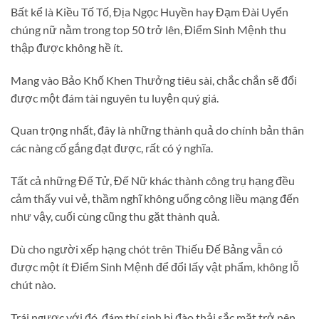
Bất kể là Kiều Tố Tố, Địa Ngọc Huyền hay Đạm Đài Uyển
chúng nữ nằm trong top 50 trở lên, Điểm Sinh Mệnh thu
thập được không hề ít.
Mang vào Bảo Khố Khen Thưởng tiêu sài, chắc chắn sẽ đổi
được một đám tài nguyên tu luyện quý giá.
Quan trọng nhất, đây là những thành quả do chính bản thân
các nàng cố gắng đạt được, rất có ý nghĩa.
Tất cả những Đế Tử, Đế Nữ khác thành công trụ hạng đều
cảm thấy vui vẻ, thầm nghĩ không uổng công liều mạng đến
như vậy, cuối cùng cũng thu gặt thành quả.
Dù cho người xếp hạng chót trên Thiếu Đế Bảng vẫn có
được một ít Điểm Sinh Mệnh để đổi lấy vật phẩm, không lỗ
chút nào.
Trái ngược với đó, đám thí sinh bị đào thải sắc mặt trở nên