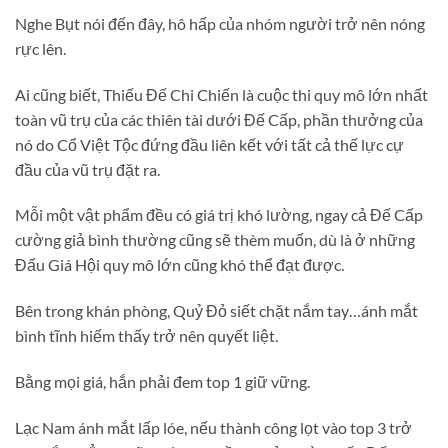
Nghe Bụt nói đến đây, hô hấp của nhóm người trở nên nóng
rực lên.
Ai cũng biết, Thiếu Đế Chi Chiến là cuộc thi quy mô lớn nhất
toàn vũ trụ của các thiên tài dưới Đế Cấp, phần thưởng của
nó do Cổ Việt Tộc đứng đầu liên kết với tất cả thế lực cự
đầu của vũ trụ đặt ra.
Mỗi một vật phẩm đều có giá trị khó lường, ngay cả Đế Cấp
cường giả bình thường cũng sẽ thèm muốn, dù là ở những
Đấu Giá Hội quy mô lớn cũng khó thể đạt được.
Bên trong khán phòng, Quỷ Đỏ siết chặt nắm tay…ánh mắt
bình tĩnh hiếm thấy trở nên quyết liệt.
Bằng mọi giá, hắn phải đem top 1 giữ vững.
Lạc Nam ánh mắt lấp lóe, nếu thành công lọt vào top 3 trở