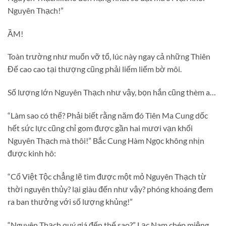
Nguyên Thạch!”
ẦM!
Toàn trường như muốn vỡ tổ, lúc này ngay cả những Thiên
Đế cao cao tại thượng cũng phải liếm liếm bờ môi.
Số lượng lớn Nguyên Thạch như vậy, bọn hắn cũng thèm a…
“Làm sao có thể? Phải biết rằng năm đó Tiên Ma Cung dốc
hết sức lực cũng chỉ gom được gần hai mươi vạn khối
Nguyên Thạch mà thôi!” Bắc Cung Hàm Ngọc không nhịn
được kinh hô:
“Cổ Việt Tộc chẳng lẽ tìm được một mỏ Nguyên Thạch từ
thời nguyên thủy? lại giàu đến như vậy? phóng khoáng đem
ra ban thưởng với số lượng khủng!”
“Nguyên Thạch quý giá đến thế sao?” Lạc Nam chép miệng.