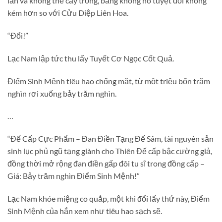
lần và không thể cấy trồng, bằng không nó tuyệt đối không
kém hơn so với Cửu Diệp Liên Hoa.
“Đổi!”
Lạc Nam lập tức thu lấy Tuyết Cơ Ngọc Cốt Quả.
Điểm Sinh Mệnh tiêu hao chống mặt, từ một triệu bốn trăm
nghìn rơi xuống bảy trăm nghìn.
…
“Đế Cấp Cực Phẩm – Đan Điền Tạng Đế Sâm, tài nguyên sản
sinh lục phủ ngũ tạng giành cho Thiên Đế cấp bậc cường giả,
đồng thời mở rộng đan điền gấp đôi tu sĩ trong đồng cấp –
Giá: Bảy trăm nghìn Điểm Sinh Mệnh!”
Lạc Nam khóe miệng co quắp, một khi đổi lấy thứ này, Điểm
Sinh Mệnh của hắn xem như tiêu hao sạch sẽ.