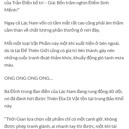
của Trận Điện bố trí – Giá: Bốn trăm nghìn Điểm Sinh
Mệnh!”
Ngay cả Lạc Nam vốn có tầm mắt rất cao cũng phải âm thầm
cảm thán về chất lượng phần thưởng ở nơi đây.
Mỗi một loại Vật Phẩm này một khi xuất hiện ở bên ngoài,
dù là tại Đế Thiên Giới cũng có giá trị liên thành, gây nên
những cuộc tranh đoạt thảm khóc, khuấy động gió tanh mưa
máu.
ONG ONG ONG ONG…
Bá Đỉnh trong đan điền của Lạc Nam đang rung động dữ dội,
nó đã đánh hơi được Thiên Địa Dị Vật tồn tại trong Bảo Khố
này.
“Thời Gian lựa chọn vật phẩm chỉ có một canh giờ, không
được phép tranh giành, ai nhanh tay thì được, một khi tái