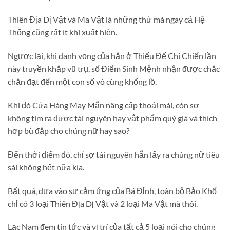
Thiên Địa Dị Vật và Ma Vật là những thứ mà ngay cả Hệ
Thống cũng rất ít khi xuất hiện.
Ngược lại, khi danh vọng của hắn ở Thiếu Đế Chi Chiến lần
này truyền khắp vũ trụ, số Điểm Sinh Mệnh nhận được chắc
chắn đạt đến một con số vô cùng khổng lồ.
Khi đó Cửa Hàng May Mắn nâng cấp thoải mái, còn sợ
không tìm ra được tài nguyên hay vật phẩm quý giá và thích
hợp bù đắp cho chúng nữ hay sao?
Đến thời điểm đó, chỉ sợ tài nguyên hắn lấy ra chúng nữ tiêu
sài không hết nữa kìa.
Bất quá, dựa vào sự cảm ứng của Bá Đỉnh, toàn bộ Bảo Khố
chỉ có 3 loại Thiên Địa Dị Vật và 2 loại Ma Vật mà thôi.
Lạc Nam đem tin tức và vị trí của tất cả 5 loại nói cho chúng