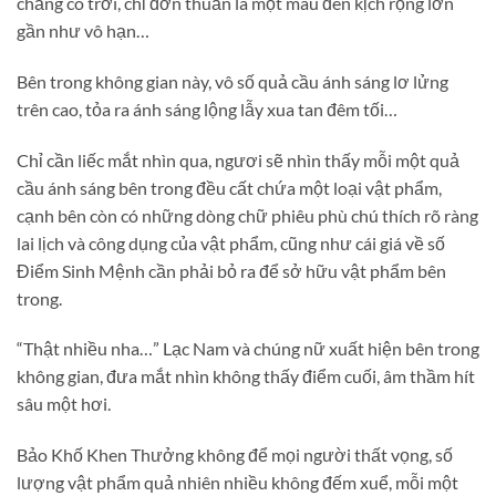
chẳng có trời, chỉ đơn thuần là một màu đen kịch rộng lớn
gần như vô hạn…
Bên trong không gian này, vô số quả cầu ánh sáng lơ lửng
trên cao, tỏa ra ánh sáng lộng lẫy xua tan đêm tối…
Chỉ cần liếc mắt nhìn qua, ngươi sẽ nhìn thấy mỗi một quả
cầu ánh sáng bên trong đều cất chứa một loại vật phẩm,
cạnh bên còn có những dòng chữ phiêu phù chú thích rõ ràng
lai lịch và công dụng của vật phẩm, cũng như cái giá về số
Điểm Sinh Mệnh cần phải bỏ ra để sở hữu vật phẩm bên
trong.
“Thật nhiều nha…” Lạc Nam và chúng nữ xuất hiện bên trong
không gian, đưa mắt nhìn không thấy điểm cuối, âm thầm hít
sâu một hơi.
Bảo Khố Khen Thưởng không để mọi người thất vọng, số
lượng vật phẩm quả nhiên nhiều không đếm xuể, mỗi một