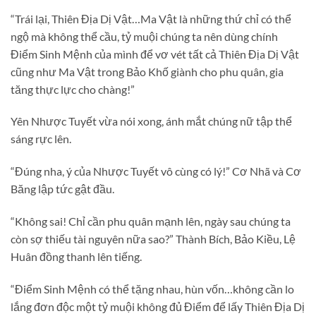
“Trái lại, Thiên Địa Dị Vật…Ma Vật là những thứ chỉ có thể
ngộ mà không thể cầu, tỷ muội chúng ta nên dùng chính
Điểm Sinh Mệnh của mình để vơ vét tất cả Thiên Địa Dị Vật
cũng như Ma Vật trong Bảo Khố giành cho phu quân, gia
tăng thực lực cho chàng!”
Yên Nhược Tuyết vừa nói xong, ánh mắt chúng nữ tập thể
sáng rực lên.
“Đúng nha, ý của Nhược Tuyết vô cùng có lý!” Cơ Nhã và Cơ
Băng lập tức gật đầu.
“Không sai! Chỉ cần phu quân mạnh lên, ngày sau chúng ta
còn sợ thiếu tài nguyên nữa sao?” Thành Bích, Bảo Kiều, Lệ
Huân đồng thanh lên tiếng.
“Điểm Sinh Mệnh có thể tặng nhau, hùn vốn…không cần lo
lắng đơn độc một tỷ muội không đủ Điểm để lấy Thiên Địa Dị