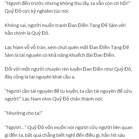
“Ngươi đến trước nhưng không thu lấy, ta vẫn còn cơ hội!”
Quỷ Đỏ cực kỳ nghiêm túc nói.
Không sai, người muốn tranh Đan Điền Tạng Đế Sâm với
hắn chính là Quỷ Đỏ.
Lạc Nam vỗ vỗ trán, xém chút quên mất Đan Điền Tạng Đế
Sâm là tài nguyên có khả năng khuếch đại Đan Điền.
Đối với một người chuyên rèn luyện Đan Điền như Quỷ Đỏ,
đây cũng là tài nguyên khát cầu a.
“Ngươi cần tài nguyên để tu luyện, ta cần tài nguyên để cứu
người!” Lạc Nam nhìn Quỷ Đỏ chân thành nói:
“Nhường cho ta!”
“Ngươi…” Quỷ Đỏ vốn muốn nói ngươi cứu người liên quan
gì đến ta, bất quá chẳng biết nghĩ đến điều gì, hắn hít sâu