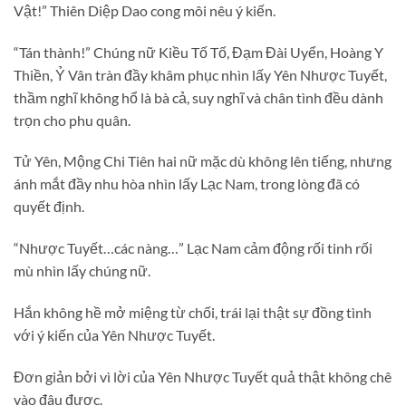
Vật!” Thiên Diệp Dao cong môi nêu ý kiến.
“Tán thành!” Chúng nữ Kiều Tố Tố, Đạm Đài Uyển, Hoàng Y
Thiền, Ỷ Vân tràn đầy khâm phục nhìn lấy Yên Nhược Tuyết,
thầm nghĩ không hổ là bà cả, suy nghĩ và chân tình đều dành
trọn cho phu quân.
Tử Yên, Mộng Chi Tiên hai nữ mặc dù không lên tiếng, nhưng
ánh mắt đầy nhu hòa nhìn lấy Lạc Nam, trong lòng đã có
quyết định.
“Nhược Tuyết…các nàng…” Lạc Nam cảm động rối tinh rối
mù nhìn lấy chúng nữ.
Hắn không hề mở miệng từ chối, trái lại thật sự đồng tình
với ý kiến của Yên Nhược Tuyết.
Đơn giản bởi vì lời của Yên Nhược Tuyết quả thật không chê
vào đâu được.