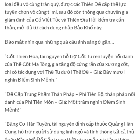
loại đều vô cùng trân quý, được các Thiên Đế cấp thế lực
tuyển chọn vô cùng tỉ mỉ, sau đó còn thông qua chuyên gia
giám định của Cổ Việt Tộc và Thiên Địa Hội kiểm tra cẩn
thận, mới đủ tư cách dung nhập Bảo Khố này.
Đảo mắt nhìn qua những quả cầu ánh sáng ở gần…
“Cốt Thiên Hoa, tài nguyên hỗ trợ Cốt Tu rèn luyện nổi danh
của Thể Cốt Ma Tông, gia tăng độ cứng rắn của xương cốt,
chỉ có tác dụng với Thể Tu dưới Thể Đế – Giá: Bảy mươi
nghìn Điểm Sinh Mệnh!”
“Đế Cấp Trung Phẩm Thân Pháp – Phi Tiên Bộ, thân pháp nổi
danh của Phi Tiên Môn – Giá: Một trăm nghìn Điểm Sinh
Mệnh!”
“Băng Cơ Hàn Tuyền, tài nguyên đỉnh cấp thuộc Quảng Hàn
Cung, hỗ trợ người sử dụng lĩnh ngộ và tinh thông tất cả thủ
đoạn Băng Hệ Đế Cấp trong thời gian ngắn, gia tăng thiên