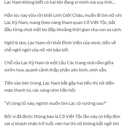
Lạc Nam không biết có hai tên đang vì mình mà suy tính…
Hắn lúc này vừa rời khỏi Linh Giới Châu, muốn đi tìm nữ nhi
Lạc Kỳ Nam, mang theo nàng tham quan Cổ Việt Tộc, bắt
đầu từng chút một bù đắp khoảng thời gian cha con xa cách.
Nghĩ là làm, Lạc Nam rời khỏi Đình Viện của mình, tiến về
chỗ nghỉ ngơi của nữ nhi bảo bối.
Chỗ của Lạc Kỳ Nam là một Lầu Các trang nhã nằm giữa
vườn hoa, quanh cảnh thập phần yên bình, xinh xắn.
Tiến vào bên trong, Lạc Nam bắt gặp hai tiểu thị nữ diện
mạo thanh tú, các nàng nhìn hắn hỏi:
“Vị công tử này, ngươi muốn tìm Lạc cô nương sao?”
Bởi vì đã được thông báo là Cổ Việt Tộc lần này có tiếp đón
vài vị khách nhân trẻ tuổi, nên hai thị nữ không bất ngờ khi