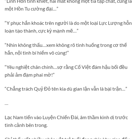
“Linh Hồn tinh khiết, hai mắt không một tia tạp chất, cũng là
một Hồn Tu cường đại…”
“Y phục hắn khoác trên người là do một loại Lực Lượng hỗn
loạn tạo thành, cực kỳ mạnh mẽ…”
“Nhìn không thấu…xem không rõ tình huống trong cơ thể
hắn, nội tình bí hiểm vô cùng!”
“Yêu nghiệt chân chính…sợ rằng Cổ Việt đám hậu bối đều
phải ảm đạm phai mờ!”
“Chẳng trách Quỷ Đỏ tên kia dù gian lận vẫn là bại trận…”
…
Lạc Nam tiến vào Luyện Chiến Đài, âm thầm kinh dị trước
tình cảnh bên trong.