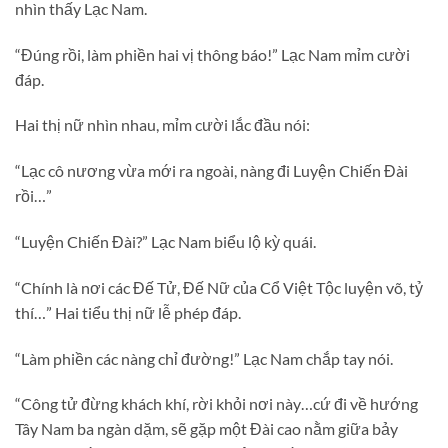
nhìn thấy Lạc Nam.
“Đúng rồi, làm phiền hai vị thông báo!” Lạc Nam mỉm cười
đáp.
Hai thị nữ nhìn nhau, mỉm cười lắc đầu nói:
“Lạc cô nương vừa mới ra ngoài, nàng đi Luyện Chiến Đài
rồi…”
“Luyện Chiến Đài?” Lạc Nam biểu lộ kỳ quái.
“Chính là nơi các Đế Tử, Đế Nữ của Cổ Việt Tộc luyện võ, tỷ
thí…” Hai tiểu thị nữ lễ phép đáp.
“Làm phiền các nàng chỉ đường!” Lạc Nam chắp tay nói.
“Công tử đừng khách khí, rời khỏi nơi này…cứ đi về hướng
Tây Nam ba ngàn dặm, sẽ gặp một Đài cao nằm giữa bảy