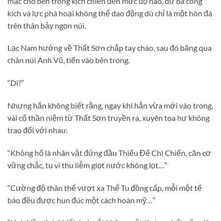
mặc cho bên trong kịch chiến đến mức độ nào, dư ba công
kích và lực phá hoại không thể dao động dù chỉ là một hòn đá
trên thân bảy ngọn núi.
Lạc Nam hướng về Thất Sơn chắp tay chào, sau đó băng qua
chân núi Anh Vũ, tiến vào bên trong.
“Di?”
Nhưng hắn không biết rằng, ngay khi hắn vừa mới vào trong,
vài cổ thần niệm từ Thất Sơn truyền ra, xuyên toa hư không
trao đổi với nhau:
“Không hổ là nhân vật đứng đầu Thiếu Đế Chi Chiến, căn cơ
vững chắc, tu vi thu liễm giọt nước không lọt…”
“Cường độ thân thể vượt xa Thể Tu đồng cấp, mỗi một tế
bào đều được hun đúc một cách hoàn mỹ…”