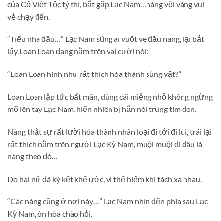
của Cổ Việt Tộc tỷ thí, bắt gặp Lạc Nam…nàng vội vàng vui
vẻ chạy đến.
“Tiểu nha đầu…” Lạc Nam sủng ái vuốt ve đầu nàng, lại bắt
lấy Loan Loan đang nằm trên vai cười nói:
“Loan Loan hình như rất thích hóa thành sủng vật?”
Loan Loan lập tức bất mãn, dùng cái miệng nhỏ không ngừng
mổ lên tay Lạc Nam, hiển nhiên bị hắn nói trúng tim đen.
Nàng thật sự rất lười hóa thành nhân loại đi tới đi lui, trái lại
rất thích nằm trên người Lạc Kỳ Nam, muội muội đi đâu là
nàng theo đó…
Do hai nữ đã ký kết khế ước, vì thế hiếm khi tách xa nhau.
“Các nàng cũng ở nơi này…” Lạc Nam nhìn đến phía sau Lạc
Kỳ Nam, ôn hòa chào hỏi.