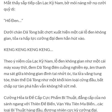
Mắt thấy sắp tiếp cận Lạc Kỳ Nam, bờ môi nàng nở nụ cười
quỷ dị:
“Hố Đen…”
Dưới chân Dã Tòng bất chợt xuất hiện một cái lỗ đen không
gian, tỏa ra hấp lực cường đại đem hắn hút vào.
KENG KENG KENG KENG…
Theo ý niệm của Lạc Kỳ Nam, lỗ đen không gian như một cái
máy xoay thịt, đem Dã Tòng điên cuồng nghiền ép, âm thanh
ma sát giữa không gian đinh tai nhứt óc, tia lửa văng tung
tóe, thân thể Dã Tòng như một khối kim loại cứng đầu, bất
chấp sự tàn phá hắn vẫn không hề sứt mẻ.
Cường Hỏa là Đế Cấp Cực Phẩm Bí Thuật, đẳng cấp của nó
sánh ngang với Thiên Đế Biến, Vạn Yêu Tiên Ma Biến…các
loại Bí Thuật hàng đầu, đương nhiên cực kỳ cường đại.