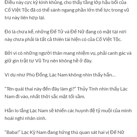
Điều này cực kỳ kinh khủng, cho thấy tầng lớp hậu bối của
Cổ Việt Tộc đã có thể sánh ngang phần lớn thế lực trong vũ
trụ này liên hợp lại.
Đó là chưa kể, những Đế Tử và Đế Nữ đang có mặt tại nơi
này chưa phải là tất cả thiên tài hiện có của Cổ Việt Tộc.
Bởi vì có những người thân mang nhiệm vụ, phải canh gác và
giữ gìn trật tự Vũ Trụ nên không hề ở đây.
Ví dụ như Phù Đổng, Lạc Nam không nhìn thấy hắn…
“Tên quái thai này đến đây làm gì?” Thủy Tinh nhìn thấy Lạc
Nam đi vào, nhất thời sắc mặt tối sầm.
Hắn lo lắng Lạc Nam sẽ khiến các huynh đệ tỷ muội của mình
hoài nghi nhân sinh.
“Baba!” Lạc Kỳ Nam đang hứng thú quan sát hai vị Đế Nữ