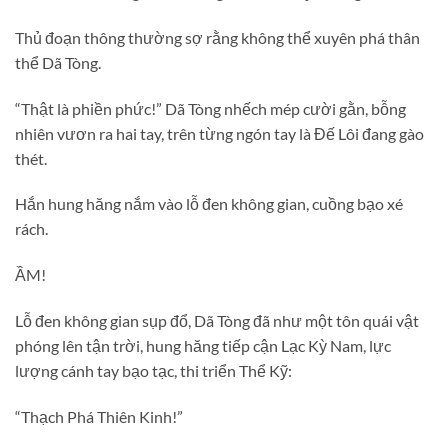
Thủ đoạn thông thường sợ rằng không thể xuyên phá thân
thể Dã Tòng.
“Thật là phiền phức!” Dã Tòng nhếch mép cười gằn, bỗng
nhiên vươn ra hai tay, trên từng ngón tay là Đế Lôi đang gào
thét.
Hắn hung hăng nắm vào lỗ đen không gian, cuồng bạo xé
rách.
ẦM!
Lỗ đen không gian sụp đổ, Dã Tòng đã như một tôn quái vật
phóng lên tận trời, hung hăng tiếp cận Lạc Kỳ Nam, lực
lượng cánh tay bạo tạc, thi triển Thể Kỹ:
“Thạch Phá Thiên Kinh!”