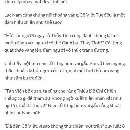
xinh đẹp nháy mắt đưa tình nói.
Lạc Nam cùng chúng nữ choáng váng, Cổ Việt Tộc đều là một
đám hiếu chiến như thế sao?
“Hừ, các ngươi ngay cả Thủy Tinh cũng đánh không lại mà
muốn đánh với người có thể đánh bại Thủy Tinh?” Có tiếng
quát tháo vang lên, đám người vô thức tránh đường.
Chỉ thấy một tên nam tử lưng hùm vai gấu, khí vũ hiên ngang,
thân khoác da hổ, ngực cởi trần, mỗi một hơi thở ầm vang
như sấm bước đến.
“Tản Viên bế quan, ta cũng cho rằng Thiếu Đế Chi Chiến
chẳng có gì để tham dự, không ngờ xuất hiện nhân vật như
ngươi, thật là thú vị!” Nam tử lưng hùm vai gấu sảng khoái
nhìn Lạc Nam nói:
“Đã đến Cổ Việt, vì sao không thử chiến một trận? quy luật ở