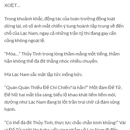
XOẸT…
Trong khoảnh khắc, động tác của toàn trường đồng loạt
dừng lại, vô số ánh mắt chiến ý tung hoành tập trung về đến
chỗ của Lạc Nam, ngay cả những trận tỷ thí đang gay cấn
cũng không ngoại lệ.
“Móa…” Thủy Tinh trong lòng thầm mắng một tiếng, thầm
hận không thể đá đít thằng nhóc nhiều chuyện.
Mà Lạc Nam sắc mặt lập tức mộng bức.
“Quán Quân Thiếu Đế Chi Chiến? là hắn?” Một đám Đế Tử,
Đế Nữ hai mắt tỏa sáng, biểu lộ khao khát liếm liếm môi,
dường như Lạc Nam đang bị lột trần trụi chờ cả đám sủng
hạnh.
“Có thể đá đít Thủy Tinh, thực lực chắc chắn kinh khủng!” Vài
vị Đế Tử cười lên haha, vội vàng nhắm về Lạc Nam đi đến.