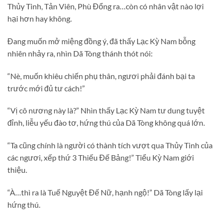
Thủy Tinh, Tản Viên, Phù Đổng ra…còn có nhân vật nào lợi
hại hơn hay không.
Đang muốn mở miệng đồng ý, đã thấy Lạc Kỳ Nam bỗng
nhiên nhảy ra, nhìn Dã Tòng thánh thót nói:
“Nè, muốn khiêu chiến phụ thân, ngươi phải đánh bại ta
trước mới đủ tư cách!”
“Vị cô nương này là?” Nhìn thấy Lạc Kỳ Nam tư dung tuyệt
đỉnh, liễu yếu đào tơ, hứng thú của Dã Tòng không quá lớn.
“Ta cũng chính là người có thành tích vượt qua Thủy Tinh của
các ngươi, xếp thứ 3 Thiếu Đế Bảng!” Tiểu Kỳ Nam giới
thiệu.
“À…thì ra là Tuế Nguyệt Đế Nữ, hạnh ngộ!” Dã Tòng lấy lại
hứng thú.