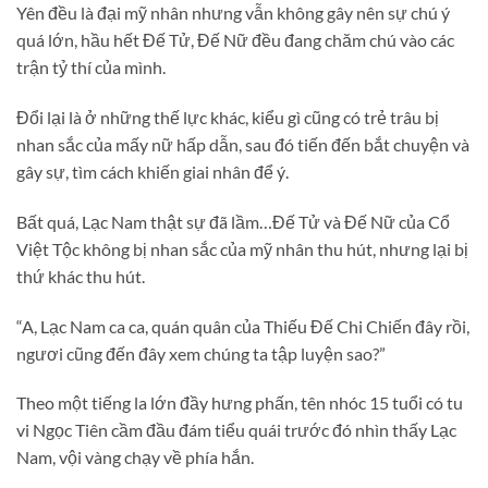
Yên đều là đại mỹ nhân nhưng vẫn không gây nên sự chú ý
quá lớn, hầu hết Đế Tử, Đế Nữ đều đang chăm chú vào các
trận tỷ thí của mình.
Đổi lại là ở những thế lực khác, kiểu gì cũng có trẻ trâu bị
nhan sắc của mấy nữ hấp dẫn, sau đó tiến đến bắt chuyện và
gây sự, tìm cách khiến giai nhân để ý.
Bất quá, Lạc Nam thật sự đã lầm…Đế Tử và Đế Nữ của Cổ
Việt Tộc không bị nhan sắc của mỹ nhân thu hút, nhưng lại bị
thứ khác thu hút.
“A, Lạc Nam ca ca, quán quân của Thiếu Đế Chi Chiến đây rồi,
ngươi cũng đến đây xem chúng ta tập luyện sao?”
Theo một tiếng la lớn đầy hưng phấn, tên nhóc 15 tuổi có tu
vi Ngọc Tiên cầm đầu đám tiểu quái trước đó nhìn thấy Lạc
Nam, vội vàng chạy về phía hắn.