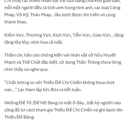
Chỉ thấy rất nhiều nhân vật trẻ tuổi đang chia khu giao đấu,
mỗi một người đều là tinh anh trong tinh anh, các loại Công
Pháp, Vũ Kỹ, Thân Pháp…lần lượt được thi triển vô cùng
thành thạo.
Kiếm Vực, Thương Vực, Kích Vực, Tiễn Vực, Giáo Vực…tầng
tầng lớp lớp, nhìn hoa cả mắt.
Thậm chí, hắn còn chứng kiến vài nhân vật sở hữu Huyết
Mạch và Thể Chất đặc biệt, sử dụng Thần Thông chưa từng
nhìn thấy và nghe qua.
“Chất lượng so với Thiếu Đế Chi Chiến không thua chút
nào…” Lạc Nam lập tức đưa ra kết luận.
Những Đế Tử, Đế Nữ đang có mặt ở đây…bất kỳ người nào
cũng đủ tư cách tham gia Thiếu Đế Chi Chiến và ghi danh lên
Thiếu Đế Bảng.