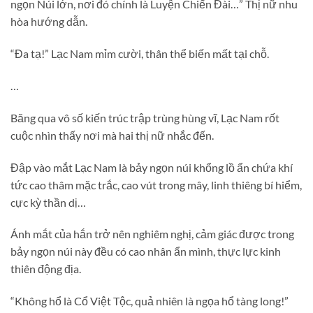
ngọn Núi lớn, nơi đó chính là Luyện Chiến Đài…” Thị nữ nhu
hòa hướng dẫn.
“Đa tạ!” Lạc Nam mỉm cười, thân thể biến mất tại chỗ.
…
Băng qua vô số kiến trúc trập trùng hùng vĩ, Lạc Nam rốt
cuộc nhìn thấy nơi mà hai thị nữ nhắc đến.
Đập vào mắt Lạc Nam là bảy ngọn núi khổng lồ ẩn chứa khí
tức cao thâm mặc trắc, cao vút trong mây, linh thiêng bí hiểm,
cực kỳ thần dị…
Ánh mắt của hắn trở nên nghiêm nghị, cảm giác được trong
bảy ngọn núi này đều có cao nhân ẩn mình, thực lực kinh
thiên động địa.
“Không hổ là Cổ Việt Tộc, quả nhiên là ngọa hổ tàng long!”