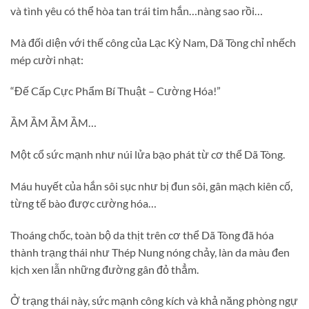
và tình yêu có thể hòa tan trái tim hắn…nàng sao rồi…
Mà đối diện với thế công của Lạc Kỳ Nam, Dã Tòng chỉ nhếch
mép cười nhạt:
“Đế Cấp Cực Phẩm Bí Thuật – Cường Hóa!”
ẦM ẦM ẦM ẦM…
Một cổ sức mạnh như núi lửa bạo phát từ cơ thể Dã Tòng.
Máu huyết của hắn sôi sục như bị đun sôi, gân mạch kiên cố,
từng tế bào được cường hóa…
Thoáng chốc, toàn bộ da thịt trên cơ thể Dã Tòng đã hóa
thành trạng thái như Thép Nung nóng chảy, làn da màu đen
kịch xen lẫn những đường gân đỏ thẳm.
Ở trạng thái này, sức mạnh công kích và khả năng phòng ngự