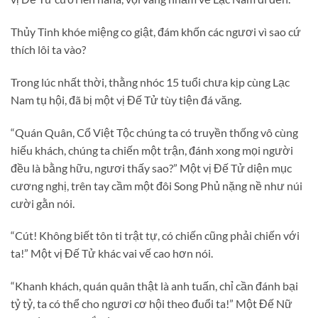
Thủy Tinh khóe miệng co giật, đám khốn các ngươi vì sao cứ
thích lôi ta vào?
Trong lúc nhất thời, thằng nhóc 15 tuổi chưa kịp cùng Lạc
Nam tụ hội, đã bị một vị Đế Tử tùy tiện đá văng.
“Quán Quân, Cổ Việt Tộc chúng ta có truyền thống vô cùng
hiếu khách, chúng ta chiến một trận, đánh xong mọi người
đều là bằng hữu, ngươi thấy sao?” Một vị Đế Tử diện mục
cương nghị, trên tay cầm một đôi Song Phủ nặng nề như núi
cười gằn nói.
“Cút! Không biết tôn ti trật tự, có chiến cũng phải chiến với
ta!” Một vị Đế Tử khác vai vế cao hơn nói.
“Khanh khách, quán quân thật là anh tuấn, chỉ cần đánh bại
tỷ tỷ, ta có thể cho ngươi cơ hội theo đuổi ta!” Một Đế Nữ