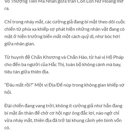
Vô Thượng Tiên Ma Nhãn giữa trán Côn Lôn Nữ Hoàng mở
ra.
Chỉ trong nháy mắt, các cường giả đang bí mật theo dõi cuộc
chiến từ phía xa khiếp sợ phát hiện những nhân vật đang có
mặt ở hiện trường biến mất một cách quỷ dị, như bóc hơi
giữa nhân gian.
Từ huynh đệ Chấn Khương và Chấn Hào, từ hai vị Hộ Pháp
cho đến ba người của Hắc Thị, toàn bộ không cánh mà bay,
tiêu tán giữa thiên địa.
“Đâu mất rồi?” Một vị Địa Đế núp trong không gian khiếp sợ
hỏi.
Đại chiến đang vang trời, không ít cường giả như hắn đang
bí mật ẩn thân để chờ cơ hội ngư ông đắc lợi, nào ngờ chỉ
vừa nháy mắt, thiên địa đã trở lại khung cảnh yên bình vốn
có.