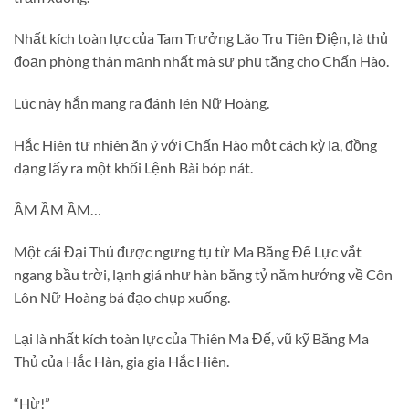
Nhất kích toàn lực của Tam Trưởng Lão Tru Tiên Điện, là thủ
đoạn phòng thân mạnh nhất mà sư phụ tặng cho Chấn Hào.
Lúc này hắn mang ra đánh lén Nữ Hoàng.
Hắc Hiên tự nhiên ăn ý với Chấn Hào một cách kỳ lạ, đồng
dạng lấy ra một khối Lệnh Bài bóp nát.
ẦM ẦM ẦM…
Một cái Đại Thủ được ngưng tụ từ Ma Băng Đế Lực vắt
ngang bầu trời, lạnh giá như hàn băng tỷ năm hướng về Côn
Lôn Nữ Hoàng bá đạo chụp xuống.
Lại là nhất kích toàn lực của Thiên Ma Đế, vũ kỹ Băng Ma
Thủ của Hắc Hàn, gia gia Hắc Hiên.
“Hừ!”