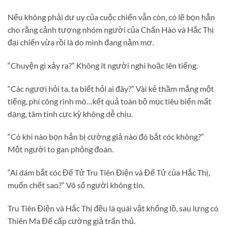
Nếu không phải dư uy của cuộc chiến vẫn còn, có lẽ bọn hắn
cho rằng cảnh tượng nhóm người của Chấn Hào và Hắc Thị
đại chiến vừa rồi là do mình đang nằm mơ.
“Chuyện gì xảy ra?” Không ít người nghi hoặc lên tiếng.
“Các ngươi hỏi ta, ta biết hỏi ai đây?” Vài kẻ thầm mắng một
tiếng, phí công rình mò…kết quả toàn bộ mục tiêu biến mất
dạng, tâm tình cực kỳ không dễ chịu.
“Có khi nào bọn hắn bị cường giả nào đó bắt cóc không?”
Một người to gan phỏng đoán.
“Ai dám bắt cóc Đế Tử Tru Tiên Điện và Đế Tử của Hắc Thị,
muốn chết sao?” Vô số người không tin.
Tru Tiên Điện và Hắc Thị đều là quái vật khổng lồ, sau lưng có
Thiên Ma Đế cấp cường giả trấn thủ.