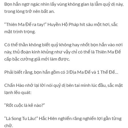
Bọn hắn ngơ ngác nhìn lấy vùng không gian lạ lẫm quỷ dị này,
trong lòng trở nên bất an.
“Thiên Ma Đế ra tay!” Huyền Hộ Pháp hít sâu một hơi, sắc
mặt trịnh trọng.
Có thể thần không biết quỷ không hay nhốt bọn hắn vào nơi
này, thủ đoạn kinh khủng như vậy chỉ có thể là Thiên Ma Đế
cấp bậc cường giả mới làm được.
Phải biết rằng, bọn hắn gồm có 3 Địa Ma Đế và 1 Thể Đế…
Chấn Hào nhớ lại lời nói quỷ dị bên tai mình lúc đầu, sắc mặt
lạnh lẽo quát:
“Rốt cuộc là kẻ nào?”
“Là Song Tu Lâu!” Hắc Hiên nghiến răng nghiến lợi gằn từng
chữ.