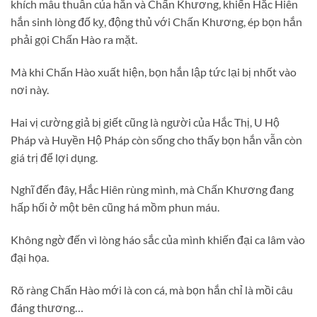
khích mâu thuẫn của hắn và Chấn Khương, khiến Hắc Hiên
hắn sinh lòng đố kỵ, động thủ với Chấn Khương, ép bọn hắn
phải gọi Chấn Hào ra mặt.
Mà khi Chấn Hào xuất hiện, bọn hắn lập tức lại bị nhốt vào
nơi này.
Hai vị cường giả bị giết cũng là người của Hắc Thị, U Hộ
Pháp và Huyền Hộ Pháp còn sống cho thấy bọn hắn vẫn còn
giá trị để lợi dụng.
Nghĩ đến đây, Hắc Hiên rùng mình, mà Chấn Khương đang
hấp hối ở một bên cũng há mồm phun máu.
Không ngờ đến vì lòng háo sắc của mình khiến đại ca lâm vào
đại họa.
Rõ ràng Chấn Hào mới là con cá, mà bọn hắn chỉ là mồi câu
đáng thương…