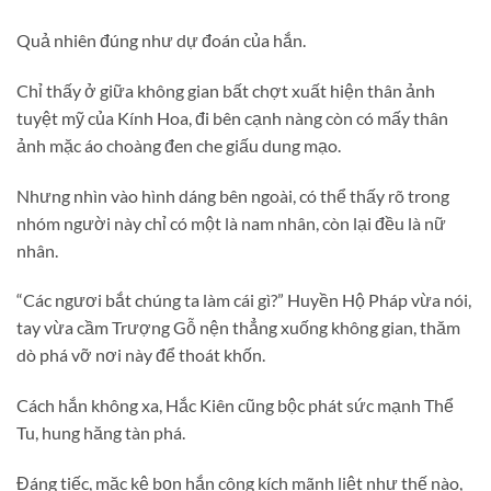
Quả nhiên đúng như dự đoán của hắn.
Chỉ thấy ở giữa không gian bất chợt xuất hiện thân ảnh
tuyệt mỹ của Kính Hoa, đi bên cạnh nàng còn có mấy thân
ảnh mặc áo choàng đen che giấu dung mạo.
Nhưng nhìn vào hình dáng bên ngoài, có thể thấy rõ trong
nhóm người này chỉ có một là nam nhân, còn lại đều là nữ
nhân.
“Các ngươi bắt chúng ta làm cái gì?” Huyền Hộ Pháp vừa nói,
tay vừa cầm Trượng Gỗ nện thẳng xuống không gian, thăm
dò phá vỡ nơi này để thoát khốn.
Cách hắn không xa, Hắc Kiên cũng bộc phát sức mạnh Thể
Tu, hung hăng tàn phá.
Đáng tiếc, mặc kệ bọn hắn công kích mãnh liệt như thế nào,