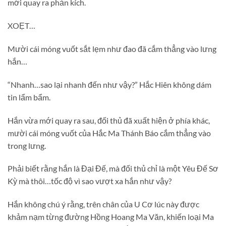
mới quay ra phản kích.
XOẸT…
Mười cái móng vuốt sắt lẹm như đao đã cắm thẳng vào lưng
hắn…
“Nhanh…sao lại nhanh đến như vậy?” Hắc Hiên không dám
tin lẩm bẩm.
Hắn vừa mới quay ra sau, đối thủ đã xuất hiện ở phía khác,
mười cái móng vuốt của Hắc Ma Thánh Báo cắm thẳng vào
trong lưng.
Phải biết rằng hắn là Đại Đế, mà đối thủ chỉ là một Yêu Đế Sơ
Kỳ mà thôi…tốc độ vì sao vượt xa hắn như vậy?
Hắn không chú ý rằng, trên chân của U Cơ lúc này được
khảm nạm từng đường Hồng Hoang Ma Văn, khiến loại Ma