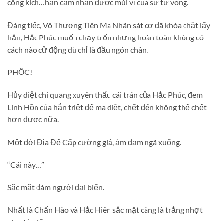
công kích…hắn cảm nhận được mùi vị của sự tử vong.
Đáng tiếc, Vô Thượng Tiên Ma Nhãn sát cơ đã khóa chặt lấy
hắn, Hắc Phúc muốn chạy trốn nhưng hoàn toàn không có
cách nào cử động dù chỉ là đầu ngón chân.
PHỐC!
Hủy diệt chi quang xuyên thấu cái trán của Hắc Phúc, đem
Linh Hồn của hắn triệt để ma diệt, chết đến không thể chết
hơn được nữa.
Một đời Địa Đế Cấp cường giả, ảm đạm ngã xuống.
“Cái này…”
Sắc mặt đám người đại biến.
Nhất là Chấn Hào và Hắc Hiên sắc mặt càng là trắng nhợt