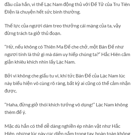
đầu của hắn, vì thế Lạc Nam động thủ với Đế Tử của Tru Tiên
Điện là chuyện hết sức bình thường.
Thế lực của ngươi dám treo thưởng cái mạng của ta, vậy
đừng trách ta giở thủ đoạn.
“Hừ, nếu không có Thiên Ma Đế che chở, một Bán Đế như
ngươi tính là thứ gì mà dám uy hiếp chúng ta?” Hắc Hiên căm
giận khiêu khích nhìn lấy Lạc Nam.
Bởi vì không che giấu tu vi, khí tức Bán Đế của Lạc Nam lúc
này biểu hiện vô cùng rõ ràng, bất kỳ ai cũng có thể cảm nhận
được.
“Haha, đừng giở thói khích tướng vô dụng!” Lạc Nam không
thèm để ý.
Mặc dù hắn có thể dễ dàng nghiền ép nhân vật như Hắc
Hiên, nhưng lúc này cục diện nắm trong tay, hoàn toàn không