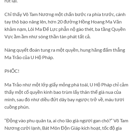
rút lại.
Chỉ thấy Võ Tam Nương một chấn bước ra phía trước, cánh
tay thô bạo nâng lên, hơn 20 đường Hồng Hoang Ma Văn
khảm nạm, Lôi Ma Đế Lực phẫn nộ gào thét, ba tầng Quyền
Vực ầm ầm như sóng thần tàn phát tất cả.
Nàng quyết đoán tung ra một quyền, hung hăng đấm thẳng
Ma Trảo của U Hộ Pháp.
PHỐC!
Ma Trảo như một lớp giấy mỏng phá toái, U Hộ Pháp chỉ cảm
thấy một cổ quyền kình bao trùm lấy thân thể già nua của
mình, sau đó như diều đứt dây bay ngược trở về, máu tươi
cuồng phún.
“Động vào phu quân ta, ai cho lão già ngươi gan chó?” Võ Tam
Nương cười lạnh, Bát Môn Độn Giáp kích hoạt, tốc độ gia