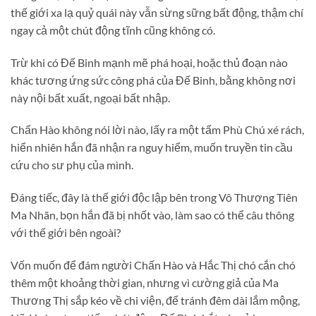
thế giới xa lạ quỷ quái này vẫn sừng sững bất động, thậm chí
ngay cả một chút động tĩnh cũng không có.
Trừ khi có Đế Binh mạnh mẽ phá hoại, hoặc thủ đoạn nào
khác tương ứng sức công phá của Đế Binh, bằng không nơi
này nội bất xuất, ngoại bất nhập.
Chấn Hào không nói lời nào, lấy ra một tấm Phù Chú xé rách,
hiển nhiên hắn đã nhận ra nguy hiểm, muốn truyền tin cầu
cứu cho sư phụ của mình.
Đáng tiếc, đây là thế giới độc lập bên trong Vô Thượng Tiên
Ma Nhãn, bọn hắn đã bị nhốt vào, làm sao có thể câu thông
với thế giới bên ngoài?
Vốn muốn để đám người Chấn Hào và Hắc Thị chó cắn chó
thêm một khoảng thời gian, nhưng vì cường giả của Ma
Thương Thị sắp kéo về chi viện, để tránh đêm dài lắm mộng,