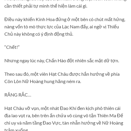
cần thiết phải tự mình thể hiện làm cái gì.
Điều này khiến Kính Hoa đứng ở một bên có chút mất hứng,
nàng vốn tò mò thực lực của Lạc Nam đấy, ai ngờ vị Thiếu
Chủ này không có ý định động thủ.
“Chết!”
Nhưng ngay lúc này, Chấn Hào đột nhiên sắc mặt dữ tợn.
Theo sau đó, một viên Hạt Châu được hắn hướng về phía
Côn Lôn Nữ Hoàng hung hăng ném ra.
RĂNG RẮC…
Hạt Châu vỡ vụn, một nhát Đao Khí đen kịch phô thiên cái
địa lao vụt ra, bên trên ẩn chứa vô cùng vô tận Thiên Ma Đế
chi uy và năm tầng Đao Vực, tàn nhẫn hướng về Nữ Hoàng
trảm xuống.