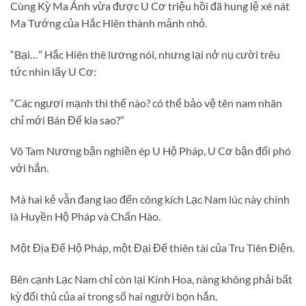
Cùng Kỳ Ma Ảnh vừa được U Cơ triệu hồi đã hung lệ xé nát
Ma Tướng của Hắc Hiên thành mảnh nhỏ.
“Bại…” Hắc Hiên thê lương nói, nhưng lại nở nụ cười trêu
tức nhìn lấy U Cơ:
“Các ngươi mạnh thì thế nào? có thể bảo vệ tên nam nhân
chỉ mới Bán Đế kia sao?”
Võ Tam Nương bận nghiền ép U Hộ Pháp, U Cơ bận đối phó
với hắn.
Mà hai kẻ vẫn đang lao đến công kích Lạc Nam lúc này chính
là Huyền Hộ Pháp và Chấn Hào.
Một Địa Đế Hộ Pháp, một Đại Đế thiên tài của Tru Tiên Điện.
Bên cạnh Lạc Nam chỉ còn lại Kính Hoa, nàng không phải bất
kỳ đối thủ của ai trong số hai người bọn hắn.