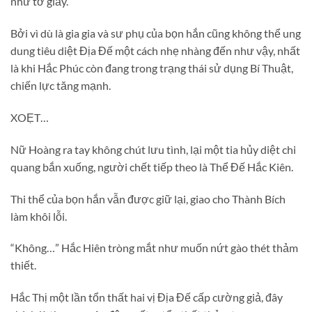
như tờ giấy.
Bởi vì dù là gia gia và sư phụ của bọn hắn cũng không thể ung
dung tiêu diệt Địa Đế một cách nhẹ nhàng đến như vậy, nhất
là khi Hắc Phúc còn đang trong trạng thái sử dụng Bí Thuật,
chiến lực tăng mạnh.
XOẸT…
Nữ Hoàng ra tay không chút lưu tình, lại một tia hủy diệt chi
quang bắn xuống, người chết tiếp theo là Thể Đế Hắc Kiên.
Thi thể của bọn hắn vẫn được giữ lại, giao cho Thành Bích
làm khôi lỗi.
“Không…” Hắc Hiên tròng mắt như muốn nứt gào thét thảm
thiết.
Hắc Thị một lần tổn thất hai vị Địa Đế cấp cường giả, đây