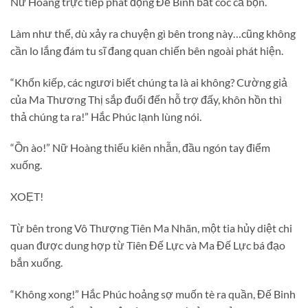
Nữ Hoàng trực tiếp phát động Đế Binh bắt cóc cả bọn.
Làm như thế, dù xảy ra chuyện gì bên trong này…cũng không
cần lo lắng đám tu sĩ đang quan chiến bên ngoài phát hiện.
“Khốn kiếp, các ngươi biết chúng ta là ai không? Cường giả
của Ma Thương Thị sắp đuổi đến hỗ trợ đấy, khôn hồn thì
thả chúng ta ra!” Hắc Phúc lạnh lùng nói.
“Ồn ào!” Nữ Hoàng thiếu kiên nhẫn, đầu ngón tay điểm
xuống.
XOẸT!
Từ bên trong Vô Thượng Tiên Ma Nhãn, một tia hủy diệt chi
quan được dung hợp từ Tiên Đế Lực và Ma Đế Lực bá đạo
bắn xuống.
“Không xong!” Hắc Phúc hoảng sợ muốn tè ra quần, Đế Binh