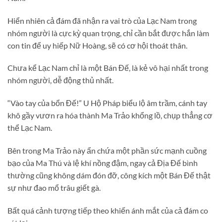
Hiển nhiên cả đám đã nhận ra vai trò của Lạc Nam trong
nhóm người là cực kỳ quan trọng, chỉ cần bắt được hắn làm
con tin để uy hiếp Nữ Hoàng, sẽ có cơ hội thoát thân.
Chưa kể Lạc Nam chỉ là một Bán Đế, là kẻ vô hại nhất trong
nhóm người, dễ động thủ nhất.
“Vào tay của bổn Đế!” U Hộ Pháp biểu lộ âm trầm, cánh tay
khô gầy vươn ra hóa thành Ma Trảo khổng lồ, chụp thẳng cơ
thể Lạc Nam.
Bên trong Ma Trảo này ẩn chứa một phần sức mạnh cuồng
bạo của Ma Thú và lệ khí nồng đậm, ngay cả Địa Đế bình
thường cũng không dám đón đỡ, công kích một Bán Đế thật
sự như đao mổ trâu giết gà.
Bất quá cảnh tượng tiếp theo khiến ánh mắt của cả đám co