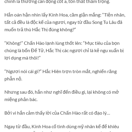
chính là thương cân động cốt a, tổn thất thảm trọng.
Hắn oán hận nhìn lấy Kính Hoa, căm giận mắng: “Tiện nhân,
tất cả đều là độc kế của ngươi, ngay từ đầu Song Tu Lâu đã
muốn trả thù Hắc Thị đúng không?”
“Không!” Chấn Hào lạnh lùng thốt lên: “Mục tiêu của bọn
chúng là bổn Đế Tử, Hắc Thị các ngươi chỉ là kẻ ngu xuẩn bị
lợi dụng mà thôi!”
“Ngươi nói cái gì?” Hắc Hiên trợn tròn mắt, nghiến răng
phẫn nộ.
Nhưng sau đó, hắn như nghĩ đến điều gì, lại không có mở
miệng phản bác.
Bởi vì hắn cảm thấy lời của Chấn Hào rất có đạo lý…
Ngay từ đầu, Kính Hoa cố tình dùng mỹ nhân kế để khiêu