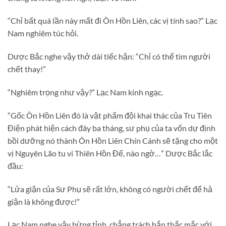
“Chỉ bất quá lần này mất đi Ôn Hồn Liên, các vị tính sao?” Lạc
Nam nghiêm túc hỏi.
Dược Bắc nghe vậy thở dài tiếc hận: “Chỉ có thể tìm người
chết thay!”
“Nghiêm trọng như vậy?” Lạc Nam kinh ngạc.
“Gốc Ôn Hồn Liên đó là vật phẩm đội khai thác của Tru Tiên
Điện phát hiện cách đây ba tháng, sư phụ của ta vốn dự định
bồi dưỡng nó thành Ôn Hồn Liên Chín Cánh sẽ tặng cho một
vị Nguyên Lão tu vi Thiên Hồn Đế, nào ngờ…” Dược Bắc lắc
đầu:
“Lửa giận của Sư Phụ sẽ rất lớn, không có người chết để hả
giận là không được!”
Lạc Nam nghe vậy bừng tỉnh, chẳng trách hắn thắc mắc với