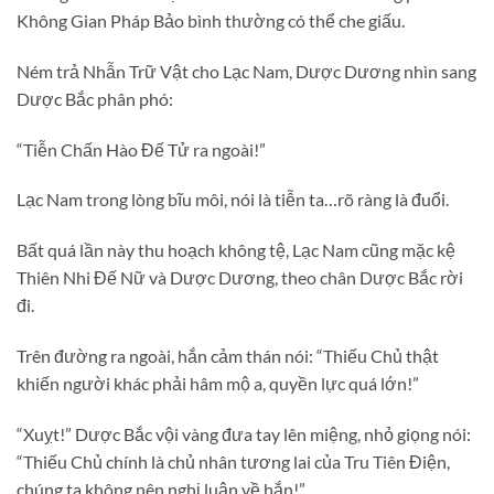
Không Gian Pháp Bảo bình thường có thể che giấu.
Ném trả Nhẫn Trữ Vật cho Lạc Nam, Dược Dương nhìn sang
Dược Bắc phân phó:
“Tiễn Chấn Hào Đế Tử ra ngoài!”
Lạc Nam trong lòng bĩu môi, nói là tiễn ta…rõ ràng là đuổi.
Bất quá lần này thu hoạch không tệ, Lạc Nam cũng mặc kệ
Thiên Nhi Đế Nữ và Dược Dương, theo chân Dược Bắc rời
đi.
Trên đường ra ngoài, hắn cảm thán nói: “Thiếu Chủ thật
khiến người khác phải hâm mộ a, quyền lực quá lớn!”
“Xuỵt!” Dược Bắc vội vàng đưa tay lên miệng, nhỏ giọng nói:
“Thiếu Chủ chính là chủ nhân tương lai của Tru Tiên Điện,
chúng ta không nên nghị luận về hắn!”