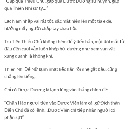
“Gặp qua Thiếu Chủ, gặp qua Dược Dương sư huynh, gặp
qua Thiên Nhi sư tỷ…”
Lạc Nam nhập vai rất tốt, sắc mặt hiện lên một tia e dè,
hướng mấy người chắp tay chào hỏi.
Tru Tiên Thiếu Chủ không thèm để ý đến hắn, một đôi mắt từ
đầu đến cuối vẫn luôn khép hờ, dường như xem vạn vật
xung quanh là không khí.
Thiên Nhi Đế Nữ lạnh nhạt liếc hắn rồi nhẹ gật đầu, cũng
chẳng lên tiếng.
Chỉ có Dược Dương là lạnh lùng vào thẳng chính đề:
“Chấn Hào ngươi tiến vào Dược Viên làm cái gì? Đích thân
Điện Chủ đã có lệnh…Dược Viên chỉ tiếp nhận người có
phận sự!”