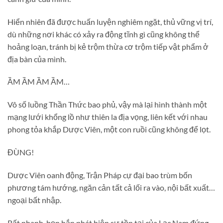
Hiển nhiên đã được huấn luyện nghiêm ngặt, thủ vững vị trí,
dù những nơi khác có xảy ra động tĩnh gì cũng không thể
hoảng loạn, tránh bị kẻ trộm thừa cơ trộm tiếp vật phẩm ở
địa bàn của mình.
ẦM ẦM ẦM ẦM…
Vô số luồng Thần Thức bao phủ, vậy mà lại hình thành một
mạng lưới khổng lồ như thiên la địa vọng, liên kết với nhau
phong tỏa khắp Dược Viên, một con ruồi cũng không để lọt.
ĐÙNG!
Dược Viên oanh động, Trận Pháp cự đại bao trùm bốn
phương tám hướng, ngăn cản tất cả lối ra vào, nội bất xuất…
ngoại bất nhập.
Rất nhanh, bọn hắn phát hiện sự tồn tại của Lạc Nam đứng