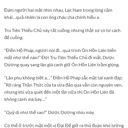
Đám người hai mặt nhìn nhau, Lạc Nam trong lòng cảm
khái…quả nhiên là con ông cháu cha chính hiệu a.
Tru Tiên Thiếu Chủ này rất cuồng, nhưng thật sự có tư cách
để cuồng.
“Điền Hộ Pháp, ngươi nói đi…quá trình Ôn Hồn Liên biến
mất như thế nào!” Đợi Tru Tiên Thiếu Chủ đi mất, Dược
Dương quay sang lão già canh giữ Ôn Hồn Liên trầm giọng.
“Lão phu không biết a…” Điền Hộ Pháp sắc mặt tái xanh đáp:
“Rõ ràng Thần Thức của ta vừa đảo qua vẫn còn nguyên vẹn,
nhưng khi vừa quét đến một lần nữa thì Ôn Hồn Liên đã
không cánh mà bay…”
“Quỷ dị như thế sao?” Dược Dương nhíu mày.
Có thể ở trước mặt một vị Đại Đế giở ra thủ đoạn khó lường