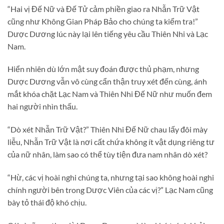
“Hai vị Đế Nữ và Đế Tử cảm phiền giao ra Nhẫn Trữ Vật
cũng như Không Gian Pháp Bảo cho chúng ta kiểm tra!”
Dược Dương lúc này lại lên tiếng yêu cầu Thiên Nhi và Lạc
Nam.
Hiển nhiên dù lớn mật suy đoán được thủ phạm, nhưng
Dược Dương vẫn vô cùng cẩn thận truy xét đến cùng, ánh
mắt khóa chặt Lạc Nam và Thiên Nhi Đế Nữ như muốn đem
hai người nhìn thấu.
“Dò xét Nhẫn Trữ Vật?” Thiên Nhi Đế Nữ chau lấy đôi mày
liễu, Nhẫn Trữ Vật là nơi cất chứa không ít vật dụng riêng tư
của nữ nhân, làm sao có thể tùy tiện đưa nam nhân dò xét?
“Hừ, các vị hoài nghi chúng ta, nhưng tại sao không hoài nghi
chính người bên trong Dược Viên của các vị?” Lạc Nam cũng
bày tỏ thái độ khó chịu.