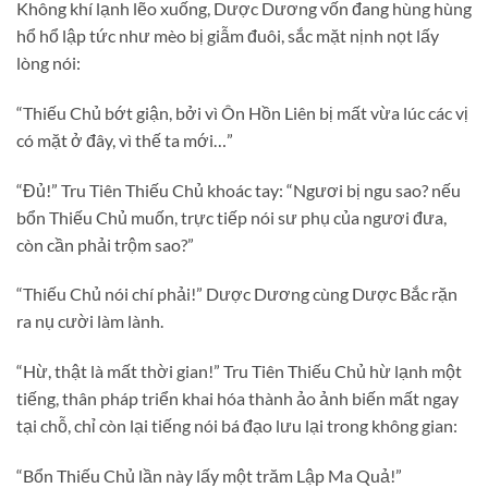
Không khí lạnh lẽo xuống, Dược Dương vốn đang hùng hùng
hổ hổ lập tức như mèo bị giẫm đuôi, sắc mặt nịnh nọt lấy
lòng nói:
“Thiếu Chủ bớt giận, bởi vì Ôn Hồn Liên bị mất vừa lúc các vị
có mặt ở đây, vì thế ta mới…”
“Đủ!” Tru Tiên Thiếu Chủ khoác tay: “Ngươi bị ngu sao? nếu
bổn Thiếu Chủ muốn, trực tiếp nói sư phụ của ngươi đưa,
còn cần phải trộm sao?”
“Thiếu Chủ nói chí phải!” Dược Dương cùng Dược Bắc rặn
ra nụ cười làm lành.
“Hừ, thật là mất thời gian!” Tru Tiên Thiếu Chủ hừ lạnh một
tiếng, thân pháp triển khai hóa thành ảo ảnh biến mất ngay
tại chỗ, chỉ còn lại tiếng nói bá đạo lưu lại trong không gian:
“Bổn Thiếu Chủ lần này lấy một trăm Lập Ma Quả!”