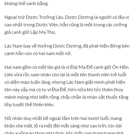
không thể sánh bằng.
Ngoại trừ Dược Trưởng Lão, Dược Dương là người có địa vị
cao nhất trong Dược Viên, hắn cũng là một trong các cường
giả canh giữ Lập Ma Thụ.
Lạc Nam bay về hướng Dược Dương, đã phát hiện đứng bên
cạnh hắn còn có hai nam một nữ.
Hai nam gồm có một lão già là vị Đại Ma Đế canh giữ Ôn Hồn
Liên vừa rồi, nam nhân còn lại là một tên thanh niên trẻ tuổi
có diện mạo tuấn lãng, nhưng Lạc Nam giật mình phát hiện
tên này vậy mà có tu vi Địa Đế, hơn nữa khí tức thâm thúy
mênh mông như biển rộng, chắc chắn là nhân vật thuộc tầng
lớp tuyệt thế thiên kiêu.
Nữ nhân duy nhất bề ngoài tầm trên hai mươi tuổi, mang
khăn che mặt, lộ ra một đôi mắt sáng như sao trời, tóc dài
chảy xuống eo thon như thác, khí chất ung dung trang nhã,