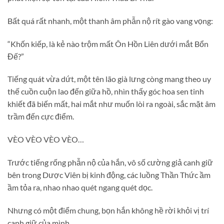
Bất quá rất nhanh, một thanh âm phẫn nộ rít gào vang vọng:
“Khốn kiếp, là kẻ nào trộm mất Ôn Hồn Liên dưới mắt Bổn
Đế?”
Tiếng quát vừa dứt, một tên lão già lưng còng mang theo uy
thế cuồn cuộn lao đến giữa hồ, nhìn thấy góc hoa sen tinh
khiết đã biến mất, hai mắt như muốn lòi ra ngoài, sắc mặt âm
trầm đến cực điểm.
VÈO VÈO VÈO VÈO…
Trước tiếng rống phẫn nộ của hắn, vô số cường giả canh giữ
bên trong Dược Viên bị kinh động, các luồng Thần Thức ầm
ầm tỏa ra, nhao nhao quét ngang quét dọc.
Nhưng có một điểm chung, bọn hắn không hề rời khỏi vị trí
canh giữ của mình.