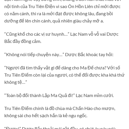
nội tình của Tru Tiên Điện vì sao Ôn Hồn Liên chỉ mới được
có năm cánh, thì ra là mới đạt được không lâu, đang bồi
dưỡng để lên chín cánh, quả nhiên giàu chảy mỡ a.
“Cũng khổ cho các vị sư huynh…” Lạc Nam vỗ vỗ vai Dược
Bắc đầy đồng cảm.
“Không nói tiếp chuyện này…” Dược Bắc khoác tay hỏi:
“Ngươi đã tìm thấy vật gì để dâng cho Ma Đế chưa? Với số
Tru Tiên Điểm còn lại của ngươi, có thể đổi được kha khá thứ
không tệ…”
“Toàn bộ đổi thành Lập Ma Quả đi!” Lạc Nam mỉm cười.
Tru Tiên Điểm chính là đồ chùa mà Chấn Hào cho mượn,
không sài cho hết sạch hắn là kẻ ngu ngốc.
“Được!” Dược Bắc thoải mái gật đầu, có chút áy náy nói: