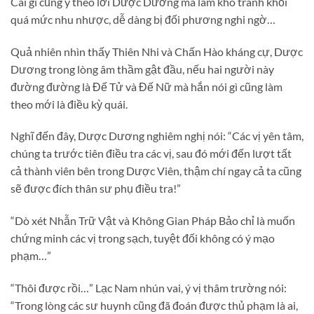
Cái gì cũng y theo lời Dược Dương mà làm khó tránh khỏi
quá mức nhu nhược, dễ dàng bị đối phương nghi ngờ…
Quả nhiên nhìn thấy Thiên Nhi và Chấn Hào kháng cự, Dược
Dương trong lòng âm thầm gật đầu, nếu hai người này
đường đường là Đế Tử và Đế Nữ mà hắn nói gì cũng làm
theo mới là điều kỳ quái.
Nghĩ đến đây, Dược Dương nghiêm nghị nói: “Các vị yên tâm,
chúng ta trước tiên điều tra các vị, sau đó mới đến lượt tất
cả thành viên bên trong Dược Viên, thậm chí ngay cả ta cũng
sẽ được đích thân sư phụ điều tra!”
“Dò xét Nhẫn Trữ Vật và Không Gian Pháp Bảo chỉ là muốn
chứng minh các vị trong sạch, tuyệt đối không có ý mạo
phạm…”
“Thôi được rồi…” Lạc Nam nhún vai, ý vị thâm trường nói:
“Trong lòng các sư huynh cũng đã đoán được thủ phạm là ai,