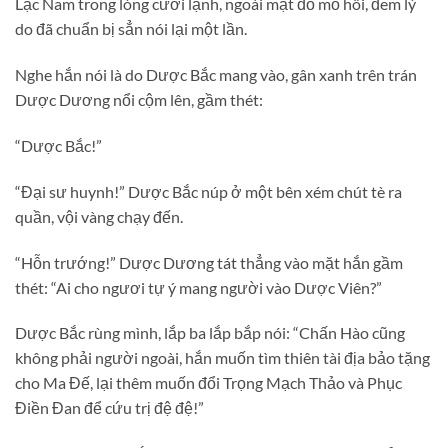
Lạc Nam trong lòng cười lạnh, ngoài mặt đổ mồ hôi, đem lý
do đã chuẩn bị sẳn nói lại một lần.
Nghe hắn nói là do Dược Bắc mang vào, gân xanh trên trán
Dược Dương nổi cộm lên, gầm thét:
“Dược Bắc!”
“Đại sư huynh!” Dược Bắc núp ở một bên xém chút tè ra
quần, vội vàng chạy đến.
“Hỗn trướng!” Dược Dương tát thẳng vào mặt hắn gầm
thét: “Ai cho ngươi tự ý mang người vào Dược Viên?”
Dược Bắc rùng mình, lắp ba lắp bắp nói: “Chấn Hào cũng
không phải người ngoài, hắn muốn tìm thiên tài địa bảo tặng
cho Ma Đế, lại thêm muốn đổi Trọng Mạch Thảo và Phục
Điền Đan để cứu trị đệ đệ!”