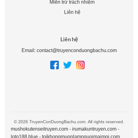
Miễn trừ trách nhiệm
Liên hệ
Liên hệ
Email:
contact@truyenconduongbachu.com
© 2026 TruyenConDuongBachu.com. All rights reserved.
mushokutenseitruyen.com
-
irumakuntruyen.com
-
loto188.blue
-
toikhongmuonlamnguoimaimoi.com