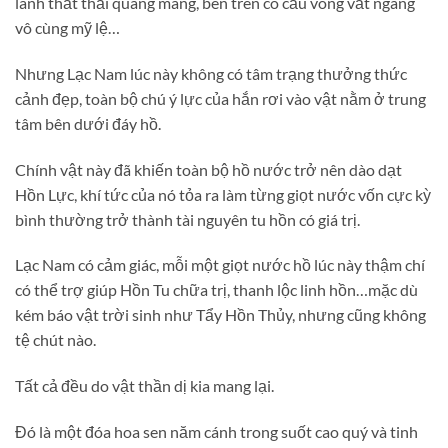
lánh thất thải quang mang, bên trên có cầu vòng vắt ngang
vô cùng mỹ lệ…
Nhưng Lạc Nam lúc này không có tâm trạng thưởng thức
cảnh đẹp, toàn bộ chú ý lực của hắn rơi vào vật nằm ở trung
tâm bên dưới đáy hồ.
Chính vật này đã khiến toàn bộ hồ nước trở nên dào dạt
Hồn Lực, khí tức của nó tỏa ra làm từng giọt nước vốn cực kỳ
bình thường trở thành tài nguyên tu hồn có giá trị.
Lạc Nam có cảm giác, mỗi một giọt nước hồ lúc này thậm chí
có thể trợ giúp Hồn Tu chữa trị, thanh lộc linh hồn…mặc dù
kém báo vật trời sinh như Tẩy Hồn Thủy, nhưng cũng không
tệ chút nào.
Tất cả đều do vật thần dị kia mang lại.
Đó là một đóa hoa sen năm cánh trong suốt cao quý và tinh