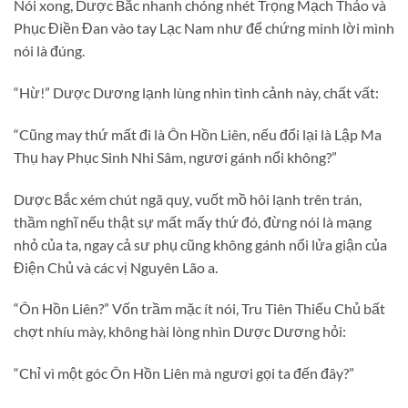
Nói xong, Dược Bắc nhanh chóng nhét Trọng Mạch Thảo và
Phục Điền Đan vào tay Lạc Nam như để chứng minh lời mình
nói là đúng.
“Hừ!” Dược Dương lạnh lùng nhìn tình cảnh này, chất vất:
“Cũng may thứ mất đi là Ôn Hồn Liên, nếu đổi lại là Lập Ma
Thụ hay Phục Sinh Nhi Sâm, ngươi gánh nổi không?”
Dược Bắc xém chút ngã quỵ, vuốt mồ hôi lạnh trên trán,
thầm nghĩ nếu thật sự mất mấy thứ đó, đừng nói là mạng
nhỏ của ta, ngay cả sư phụ cũng không gánh nổi lửa giận của
Điện Chủ và các vị Nguyên Lão a.
“Ôn Hồn Liên?” Vốn trầm mặc ít nói, Tru Tiên Thiếu Chủ bất
chợt nhíu mày, không hài lòng nhìn Dược Dương hỏi:
“Chỉ vì một góc Ôn Hồn Liên mà ngươi gọi ta đến đây?”