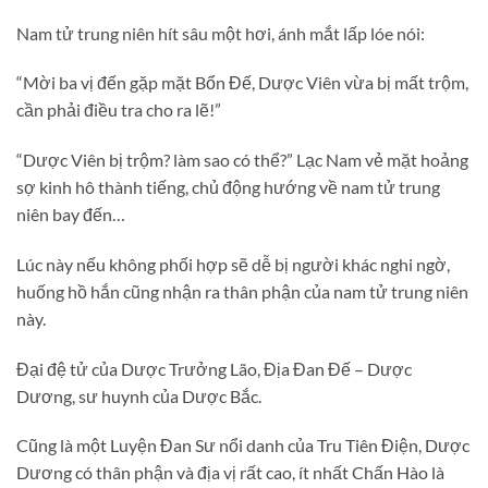
Nam tử trung niên hít sâu một hơi, ánh mắt lấp lóe nói:
“Mời ba vị đến gặp mặt Bổn Đế, Dược Viên vừa bị mất trộm,
cần phải điều tra cho ra lẽ!”
“Dược Viên bị trộm? làm sao có thể?” Lạc Nam vẻ mặt hoảng
sợ kinh hô thành tiếng, chủ động hướng về nam tử trung
niên bay đến…
Lúc này nếu không phối hợp sẽ dễ bị người khác nghi ngờ,
huống hồ hắn cũng nhận ra thân phận của nam tử trung niên
này.
Đại đệ tử của Dược Trưởng Lão, Địa Đan Đế – Dược
Dương, sư huynh của Dược Bắc.
Cũng là một Luyện Đan Sư nổi danh của Tru Tiên Điện, Dược
Dương có thân phận và địa vị rất cao, ít nhất Chấn Hào là