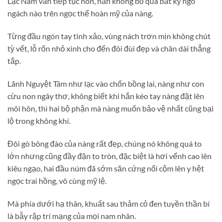
Lạc Nam vẫn tiếp tục hôn, hắn không bỏ qua bất kỳ ngõ
ngách nào trên ngọc thể hoàn mỹ của nàng.
Từng đầu ngón tay tinh xảo, vùng nách trơn mịn không chút
tỳ vết, lỗ rốn nhỏ xinh cho đến đôi đùi đẹp và chân dài thẳng
tắp.
Lãnh Nguyệt Tâm như lạc vào chốn bồng lai, nàng như con
cừu non ngây thơ, không biết khi hắn kéo tay nàng đặt lên
môi hôn, thì hai bộ phận mà nàng muốn bảo vệ nhất cũng bại
lộ trong không khí.
Đôi gò bông đào của nàng rất đẹp, chúng nó không quá to
lớn nhưng cũng đầy đặn to tròn, đặc biệt là hơi vểnh cao lên
kiêu ngạo, hai đầu núm đã sớm săn cứng nổi cộm lên y hệt
ngọc trai hồng, vô cùng mỹ lệ.
Mà phía dưới hạ thân, khuất sau thảm cỏ đen tuyền thần bí
là bẫy rập trí mạng của mọi nam nhân.