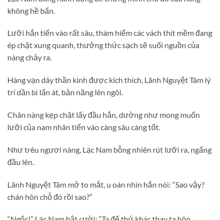
không hề bẩn.
Lưỡi hắn tiến vào rất sâu, thám hiểm các vách thịt mềm đang
ép chặt xung quanh, thưởng thức sạch sẽ suối nguồn của
nàng chảy ra.
Hàng vạn dây thần kinh được kích thích, Lãnh Nguyệt Tâm lý
trí dần bị lấn át, bản năng lên ngôi.
Chân nàng kẹp chặt lấy đầu hắn, dường như mong muốn
lưỡi của nam nhân tiến vào càng sâu càng tốt.
Như trêu ngươi nàng, Lạc Nam bỗng nhiên rút lưỡi ra, ngẩng
đầu lên.
Lãnh Nguyệt Tâm mở to mắt, u oán nhìn hắn nói: “Sao vậy?
chán hôn chỗ đó rồi sao?”
“Ngốc!” Lạc Nam bật cười: “Ta để thứ khác thay ta hôn