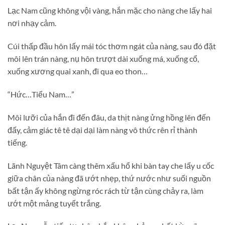
Lạc Nam cũng không vội vàng, hắn mặc cho nàng che lấy hai
nơi nhạy cảm.
Cúi thấp đầu hôn lấy mái tóc thơm ngát của nàng, sau đó đặt
môi lên trán nàng, nụ hôn trượt dài xuống má, xuống cổ,
xuống xương quai xanh, đi qua eo thon…
“Hức…Tiểu Nam…”
Môi lưỡi của hắn đi đến đâu, da thịt nàng ửng hồng lên đến
đấy, cảm giác tê tê dại dại làm nàng vô thức rên rỉ thành
tiếng.
Lãnh Nguyệt Tâm càng thêm xấu hổ khi bàn tay che lấy u cốc
giữa chân của nàng đã ướt nhẹp, thứ nước như suối nguồn
bất tận ấy không ngừng róc rách từ tận cùng chảy ra, làm
ướt một mảng tuyết trắng.