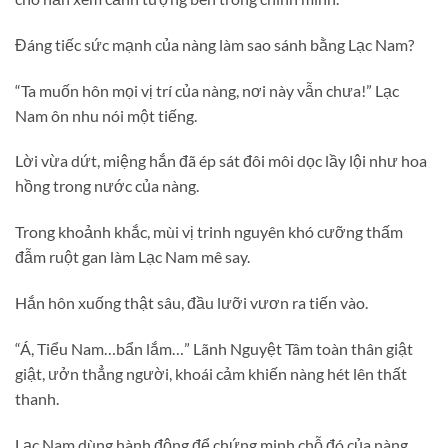
Đáng tiếc sức mạnh của nàng làm sao sánh bằng Lạc Nam?
“Ta muốn hôn mọi vị trí của nàng, nơi này vẫn chưa!” Lạc
Nam ôn nhu nói một tiếng.
Lời vừa dứt, miệng hắn đã ép sát đôi môi dọc lầy lội như hoa
hồng trong nước của nàng.
Trong khoảnh khắc, mùi vị trinh nguyên khó cưỡng thấm
đẫm ruột gan làm Lạc Nam mê say.
Hắn hôn xuống thật sâu, đầu lưỡi vươn ra tiến vào.
“Á, Tiểu Nam…bẩn lắm…” Lãnh Nguyệt Tâm toàn thân giật
giật, ưởn thẳng người, khoái cảm khiến nàng hét lên thất
thanh.
Lạc Nam dùng hành động để chứng minh chỗ đó của nàng