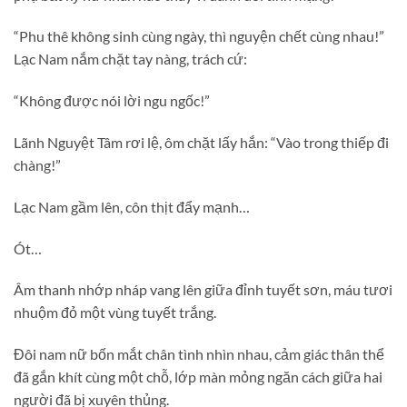
“Phu thê không sinh cùng ngày, thì nguyện chết cùng nhau!”
Lạc Nam nắm chặt tay nàng, trách cứ:
“Không được nói lời ngu ngốc!”
Lãnh Nguyệt Tâm rơi lệ, ôm chặt lấy hắn: “Vào trong thiếp đi
chàng!”
Lạc Nam gầm lên, côn thịt đẩy mạnh…
Ót…
Âm thanh nhớp nháp vang lên giữa đỉnh tuyết sơn, máu tươi
nhuộm đỏ một vùng tuyết trắng.
Đôi nam nữ bốn mắt chân tình nhìn nhau, cảm giác thân thể
đã gắn khít cùng một chỗ, lớp màn mỏng ngăn cách giữa hai
người đã bị xuyên thủng.