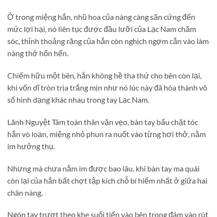
Ở trong miệng hắn, nhũ hoa của nàng càng săn cứng đến
mức lợi hại, nó liên tục được đầu lưỡi của Lạc Nam chăm
sóc, thỉnh thoảng răng của hắn còn nghịch ngợm cắn vào làm
nàng thở hổn hển.
Chiếm hữu một bên, hắn không hề tha thứ cho bên còn lại,
khi vốn dĩ tròn trịa trắng mịn như nó lúc này đã hóa thành vô
số hình dạng khác nhau trong tay Lạc Nam.
Lãnh Nguyệt Tâm toàn thân vặn vẹo, bàn tay bấu chặt tóc
hắn vò loạn, miệng nhỏ phun ra nuốt vào từng hơi thở, nằm
im hưởng thụ.
Nhưng mà chưa nằm im được bao lâu, khi bàn tay ma quái
còn lại của hắn bất chợt tập kích chỗ bí hiểm nhất ở giữa hai
chân nàng.
Ngón tay trượt theo khe suối tiến vào bên trong đâm vào rút