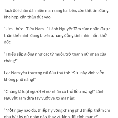
Tách đôi chân dài miên man sang hai bên, côn thịt tìm đúng
khe hẹp, cẩn thận đút vào.
“Ưm…hức…Tiểu Nam…” Lãnh Nguyệt Tâm cảm nhận được
thân thể mình đang bị xé ra, nàng động tình nhìn hắn, thở
dốc:
“Thiếp sắp giống như các tỷ muội, trở thành nữ nhân của
chàng!”
Lạc Nam yêu thương cúi đầu thủ thỉ: “Đời này vĩnh viễn
không phụ nàng!”
“Chàng là loại người vì nữ nhân có thể liều mạng!” Lãnh
Nguyệt Tâm đưa tay vuốt ve gò má hắn:
“Một ngày nào đó, thiếp hy vọng chàng phụ thiếp, thậm chí
phụ bất kỳ nữ nhân nào thay vì đánh đổi tính mạng!”