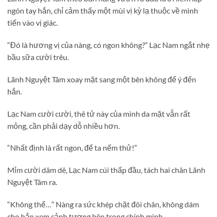
ngón tay hắn, chỉ cảm thấy một mùi vị kỳ lạ thuộc về mình
tiến vào vị giác.
“Đó là hương vị của nàng, có ngon không?” Lạc Nam ngắt nhẹ
bầu sữa cười trêu.
Lãnh Nguyệt Tâm xoay mặt sang một bên không để ý đến
hắn.
Lạc Nam cười cười, thê tử này của mình da mặt vẫn rất
mỏng, cần phải dạy dỗ nhiều hơn.
“Nhất định là rất ngon, để ta nếm thử!”
Mỉm cười dâm dê, Lạc Nam cúi thấp đầu, tách hai chân Lãnh
Nguyệt Tâm ra.
“Không thể…” Nàng ra sức khép chặt đôi chân, không dám
cho hắn xem cảnh tượng bên trong chính mình.