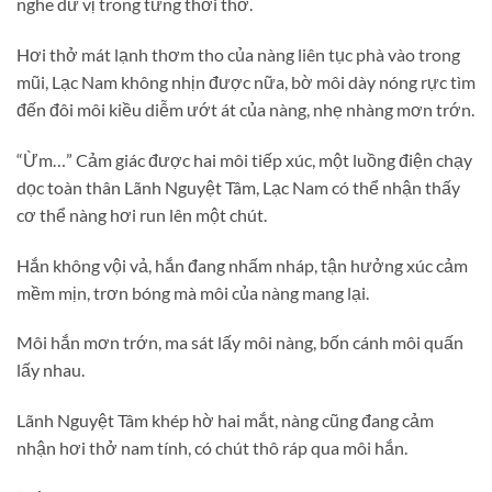
nghe dư vị trong từng thơi thở.
Hơi thở mát lạnh thơm tho của nàng liên tục phà vào trong
mũi, Lạc Nam không nhịn được nữa, bờ môi dày nóng rực tìm
đến đôi môi kiều diễm ướt át của nàng, nhẹ nhàng mơn trớn.
“Ừm…” Cảm giác được hai môi tiếp xúc, một luồng điện chạy
dọc toàn thân Lãnh Nguyệt Tâm, Lạc Nam có thể nhận thấy
cơ thể nàng hơi run lên một chút.
Hắn không vội vả, hắn đang nhấm nháp, tận hưởng xúc cảm
mềm mịn, trơn bóng mà môi của nàng mang lại.
Môi hắn mơn trớn, ma sát lấy môi nàng, bốn cánh môi quấn
lấy nhau.
Lãnh Nguyệt Tâm khép hờ hai mắt, nàng cũng đang cảm
nhận hơi thở nam tính, có chút thô ráp qua môi hắn.