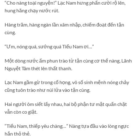
“Cho nàng toại nguyện!” Lạc Nam hưng phấn cười rộ lên,
hung hăng chạy nước rút.
Hàng trăm, hàng ngàn lần xâm nhập, chiếm đoạt đến tận
cùng.
“Ưm, nóng quá, sướng quá Tiểu Nam ơi…”
Một dòng nước ấm phun trào từ tận cùng cơ thể nàng, Lãnh
Nguyệt Tâm thét lên thất thanh.
Lạc Nam gầm gừ trong cổ họng, vô số sinh mệnh nóng chảy
cũng tuôn trào như núi lửa vào tận cùng.
Hai người ôm siết lấy nhau, hai bộ phận tư mật quấn chặt
vẫn còn co giật.
“Tiểu Nam, thiếp yêu chàng…” Nàng tựa đầu vào lòng ngực
hắn thỏ thẻ.