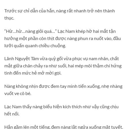
Trước sự chỉ dẫn của hắn, nàng rất nhanh trở nên thành
thục.
“Hừ…hừ…nàng giỏi quá…” Lạc Nam khép hờ hai mắt tận
hưởng một phần côn thịt được nàng phun ra nuốt vào, đầu
lưỡi quấn quanh chiều chuộng.
Lãnh Nguyệt Tâm vừa quỳ gối vừa phục vụ nam nhân, chất
mật giữa chân chảy ra như suối, hai mép môi thậm chí hứng
tình đến mức hẻ mở mời gọi.
Nàng không nhịn được đem tay mình tiến xuống, nhẹ nhàng
vuốt ve cô bé.
Lạc Nam thấy nàng biểu hiện kích thích như vậy cũng chịu
hết nổi.
Hắn gầm lên một tiếng, đem nàng lật ngửa xuống mặt tuyết.