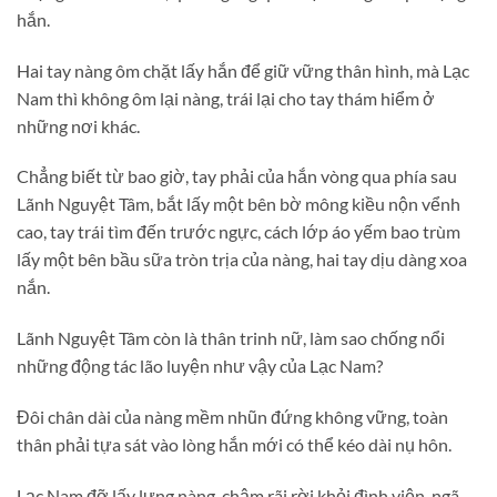
hắn.
Hai tay nàng ôm chặt lấy hắn để giữ vững thân hình, mà Lạc
Nam thì không ôm lại nàng, trái lại cho tay thám hiểm ở
những nơi khác.
Chẳng biết từ bao giờ, tay phải của hắn vòng qua phía sau
Lãnh Nguyệt Tâm, bắt lấy một bên bờ mông kiều nộn vểnh
cao, tay trái tìm đến trước ngực, cách lớp áo yếm bao trùm
lấy một bên bầu sữa tròn trịa của nàng, hai tay dịu dàng xoa
nắn.
Lãnh Nguyệt Tâm còn là thân trinh nữ, làm sao chống nổi
những động tác lão luyện như vậy của Lạc Nam?
Đôi chân dài của nàng mềm nhũn đứng không vững, toàn
thân phải tựa sát vào lòng hắn mới có thể kéo dài nụ hôn.
Lạc Nam đỡ lấy lưng nàng, chậm rãi rời khỏi đình viện, ngã