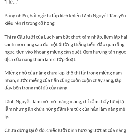
“Hừ…”
Bỗng nhiên, bất ngờ bị tập kích khiến Lãnh Nguyệt Tâm yêu
kiều rên rỉ trong cổ họng.
Thì ra đầu lưỡi của Lạc Nam bất chợt xâm nhập, liếm láp hai
cánh môi nàng sau đó một đường thẳng tiến, đảo qua răng
ngọc, tiến vào khoang miệng càn quét, đem hương tân ngọc
dịch của nàng tham lam cướp đoạt.
Miệng nhỏ của nàng chưa kịp khô thì từ trong miệng nam
nhân, nước miếng của hắn cũng cuồn cuộn chảy sang, lắp
đầy bên trong môi đỏ của nàng.
Lãnh Nguyệt Tâm mơ mơ màng màng, chỉ cảm thấy tư vị lạ
lẫm nhưng ẩn chứa nồng đậm khí tức của hắn làm nàng mê
ly.
Chưa dừng lại ở đó, chiếc lưỡi đinh hương ướt át của nàng