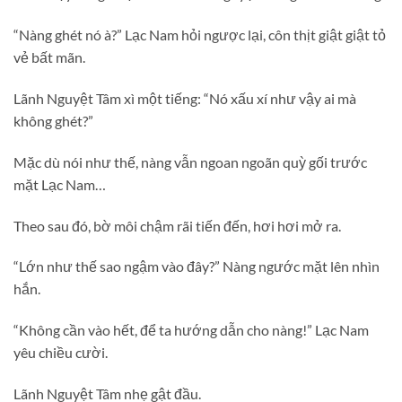
“Nàng ghét nó à?” Lạc Nam hỏi ngược lại, côn thịt giật giật tỏ
vẻ bất mãn.
Lãnh Nguyệt Tâm xì một tiếng: “Nó xấu xí như vậy ai mà
không ghét?”
Mặc dù nói như thế, nàng vẫn ngoan ngoãn quỳ gối trước
mặt Lạc Nam…
Theo sau đó, bờ môi chậm rãi tiến đến, hơi hơi mở ra.
“Lớn như thế sao ngậm vào đây?” Nàng ngước mặt lên nhìn
hắn.
“Không cần vào hết, để ta hướng dẫn cho nàng!” Lạc Nam
yêu chiều cười.
Lãnh Nguyệt Tâm nhẹ gật đầu.