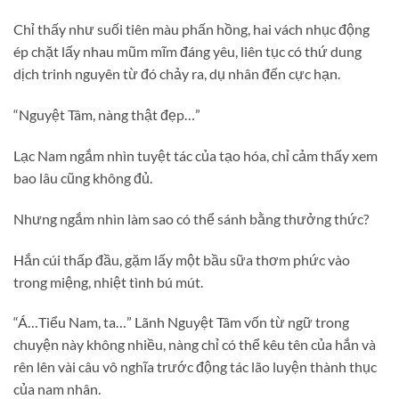
Chỉ thấy như suối tiên màu phấn hồng, hai vách nhục động
ép chặt lấy nhau mũm mĩm đáng yêu, liên tục có thứ dung
dịch trinh nguyên từ đó chảy ra, dụ nhân đến cực hạn.
“Nguyệt Tâm, nàng thật đẹp…”
Lạc Nam ngắm nhìn tuyệt tác của tạo hóa, chỉ cảm thấy xem
bao lâu cũng không đủ.
Nhưng ngắm nhìn làm sao có thể sánh bằng thưởng thức?
Hắn cúi thấp đầu, gặm lấy một bầu sữa thơm phức vào
trong miệng, nhiệt tình bú mút.
“Á…Tiểu Nam, ta…” Lãnh Nguyệt Tâm vốn từ ngữ trong
chuyện này không nhiều, nàng chỉ có thể kêu tên của hắn và
rên lên vài câu vô nghĩa trước động tác lão luyện thành thục
của nam nhân.