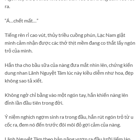
ra.
“Á…chết mất…”
Tiếng rên rỉ cao vút, thủy triều cuồng phún, Lạc Nam giật
mình cảm nhận được các thớ thịt mềm đang co thắt lấy ngón
trỏ của mình.
Hắn tha cho bầu sữa của nàng đưa mắt nhìn lên, chứng kiến
dung nhan Lãnh Nguyệt Tâm lúc này kiều diễm như hoa, đẹp
không sao tả xiết.
Không ngờ chỉ bằng vào một ngón tay, hắn khiến nàng lên
đỉnh lần đầu tiên trong đời.
Ý niệm nghịch ngợm sinh ra trong đầu, hắn rút ngón trỏ từ u
cốc ra, đem nó đến trước đôi môi đỏ gợi cảm của nàng.
Lãnh Nguyệt Tâm theo bản năng vươn ra đầu lưỡi liếm láp