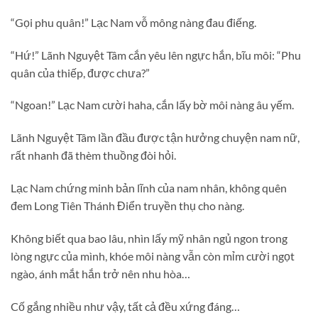
“Gọi phu quân!” Lạc Nam vỗ mông nàng đau điếng.
“Hứ!” Lãnh Nguyệt Tâm cắn yêu lên ngực hắn, bĩu môi: “Phu
quân của thiếp, được chưa?”
“Ngoan!” Lạc Nam cười haha, cắn lấy bờ môi nàng âu yếm.
Lãnh Nguyệt Tâm lần đầu được tận hưởng chuyện nam nữ,
rất nhanh đã thèm thuồng đòi hỏi.
Lạc Nam chứng minh bản lĩnh của nam nhân, không quên
đem Long Tiên Thánh Điển truyền thụ cho nàng.
Không biết qua bao lâu, nhìn lấy mỹ nhân ngủ ngon trong
lòng ngực của mình, khóe môi nàng vẫn còn mỉm cười ngọt
ngào, ánh mắt hắn trở nên nhu hòa…
Cố gắng nhiều như vậy, tất cả đều xứng đáng…