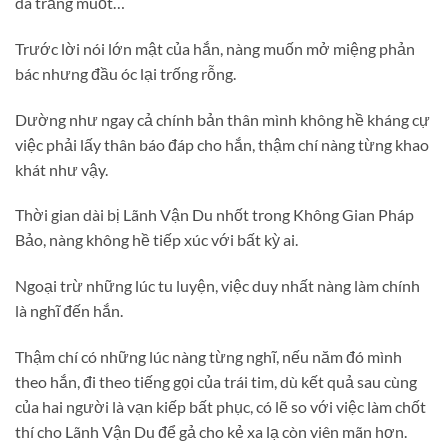
da trắng muốt…
Trước lời nói lớn mật của hắn, nàng muốn mở miệng phản
bác nhưng đầu óc lại trống rỗng.
Dường như ngay cả chính bản thân mình không hề kháng cự
việc phải lấy thân báo đáp cho hắn, thậm chí nàng từng khao
khát như vậy.
Thời gian dài bị Lãnh Vận Du nhốt trong Không Gian Pháp
Bảo, nàng không hề tiếp xúc với bất kỳ ai.
Ngoại trừ những lúc tu luyện, việc duy nhất nàng làm chính
là nghĩ đến hắn.
Thậm chí có những lúc nàng từng nghĩ, nếu năm đó mình
theo hắn, đi theo tiếng gọi của trái tim, dù kết quả sau cùng
của hai người là vạn kiếp bất phục, có lẽ so với việc làm chốt
thí cho Lãnh Vận Du để gả cho kẻ xa lạ còn viên mãn hơn.