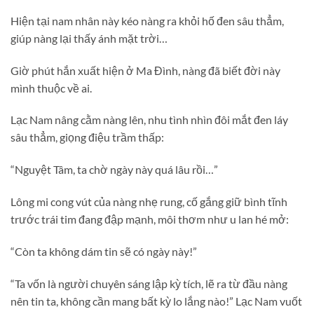
Hiện tại nam nhân này kéo nàng ra khỏi hố đen sâu thẳm,
giúp nàng lại thấy ánh mặt trời…
Giờ phút hắn xuất hiện ở Ma Đình, nàng đã biết đời này
mình thuộc về ai.
Lạc Nam nâng cằm nàng lên, nhu tình nhìn đôi mắt đen láy
sâu thẳm, giọng điệu trầm thấp:
“Nguyệt Tâm, ta chờ ngày này quá lâu rồi…”
Lông mi cong vút của nàng nhẹ rung, cố gắng giữ bình tĩnh
trước trái tim đang đập mạnh, môi thơm như u lan hé mở:
“Còn ta không dám tin sẽ có ngày này!”
“Ta vốn là người chuyên sáng lập kỳ tích, lẽ ra từ đầu nàng
nên tin ta, không cần mang bất kỳ lo lắng nào!” Lạc Nam vuốt