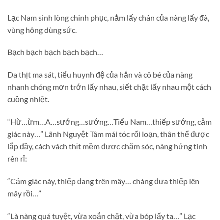
Lạc Nam sinh lòng chinh phục, nắm lấy chân của nàng lấy đà,
vùng hông dùng sức.
Bạch bạch bạch bạch bạch…
Da thịt ma sát, tiểu huynh đệ của hắn và cô bé của nàng
nhanh chóng mơn trớn lấy nhau, siết chặt lấy nhau một cách
cuồng nhiệt.
“Hừ…ừm…A…sướng…sướng…Tiểu Nam…thiếp sướng, cảm
giác này…” Lãnh Nguyệt Tâm mái tóc rối loạn, thân thể được
lắp đầy, cách vách thịt mềm được chăm sóc, nàng hứng tình
rên rỉ:
“Cảm giác này, thiếp đang trên mây… chàng đưa thiếp lên
mây rồi…”
“Là nàng quá tuyệt, vừa xoắn chặt, vừa bóp lấy ta…” Lạc