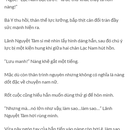
nàng!”
Bá Y thu hồi, thân thể lực lưỡng, bắp thịt cân đối tràn đầy
sức mạnh hiện ra.
Lãnh Nguyệt Tâm si mê nhìn lấy hình dáng hắn, sau đó chú ý
lực bị một kiện hung khí giữa hai chân Lạc Nam hút hồn.
“Lưu manh!” Nàng khẽ gắt một tiếng.
Mặc dù còn thân trinh nguyên nhưng không có nghĩa là nàng
dốt đặc về chuyện nam nữ.
Rốt cuộc cũng hiểu hắn muốn dùng thứ gì để hôn mình.
“Nhưng mà…nó lớn như vậy, làm sao…làm sao…” Lãnh
Nguyệt Tâm hơi rùng mình.
Vừa nãy ngón tay của hắn tiến vào nàng còn hơi ê, làm sao