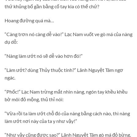
thứ khủng bố gần bằng cổ tay kia có thể chứ?
Hoang đường quá mà…
“Càng trơn nó càng dễ vào!” Lạc Nam vuốt ve gò má của nàng
dụ dỗ:
“Nàng làm ướt nó sẽ dễ vào hơn đó!”
“Làm ướt? dùng Thủy thuộc tính?” Lãnh Nguyệt Tâm ngơ
ngác.
“Phốc!” Lạc Nam trừng mắt nhìn nàng, ngón tay khều khều
bờ môi đỏ mộng, thủ thỉ nói:
“Vừa rồi ta làm ướt chỗ đó của nàng bằng cách nào, thì nàng
làm ướt nơi này của ta y như vậy!”
“Như vậy cũng được sao?” Lãnh Nguyệt Tâm gò má đỏ bừng.