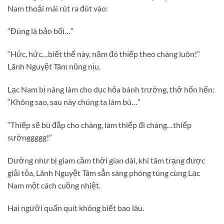
Nam thoải mái rút ra đút vào:
“Đúng là bảo bối…”
“Hức, hức…biết thế này, năm đó thiếp theo chàng luôn!”
Lãnh Nguyệt Tâm nũng nịu.
Lạc Nam bị nàng làm cho dục hỏa bành trướng, thở hổn hển:
“Không sao, sau này chúng ta làm bù…”
“Thiếp sẽ bù đắp cho chàng, làm thiếp đi chàng…thiếp
sướnggggg!”
Dường như bị giam cầm thời gian dài, khi tâm trạng được
giải tỏa, Lãnh Nguyệt Tâm sẳn sàng phóng túng cùng Lạc
Nam một cách cuồng nhiệt.
Hai người quấn quít không biết bao lâu.