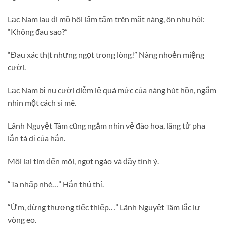
Lạc Nam lau đi mồ hôi lấm tấm trên mặt nàng, ôn nhu hỏi:
“Không đau sao?”
“Đau xác thịt nhưng ngọt trong lòng!” Nàng nhoẻn miệng
cười.
Lạc Nam bị nụ cười diễm lệ quá mức của nàng hút hồn, ngắm
nhìn một cách si mê.
Lãnh Nguyệt Tâm cũng ngắm nhìn vẻ đào hoa, lãng tử pha
lẫn tà dị của hắn.
Môi lại tìm đến môi, ngọt ngào và đầy tình ý.
“Ta nhấp nhé…” Hắn thủ thỉ.
“Ừm, đừng thương tiếc thiếp…” Lãnh Nguyệt Tâm lắc lư
vòng eo.