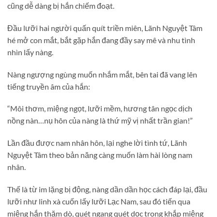
cũng dễ dàng bị hắn chiếm đoạt.
Đầu lưỡi hai người quấn quít triền miên, Lãnh Nguyệt Tâm
hé mở con mắt, bắt gặp hắn đang đầy say mê và nhu tình
nhìn lấy nàng.
Nàng ngượng ngùng muốn nhắm mắt, bên tai đã vang lên
tiếng truyền âm của hắn:
“Môi thơm, miệng ngọt, lưỡi mềm, hương tân ngọc dịch
nồng nàn…nụ hôn của nàng là thứ mỹ vị nhất trần gian!”
Lần đầu được nam nhân hôn, lại nghe lời tình tứ, Lãnh
Nguyệt Tâm theo bản năng càng muốn làm hài lòng nam
nhân.
Thế là từ im lặng bị động, nàng dần dần học cách đáp lại, đầu
lưỡi như linh xà cuốn lấy lưỡi Lạc Nam, sau đó tiến qua
miệng hắn thăm dò, quét ngang quét dọc trong khắp miệng