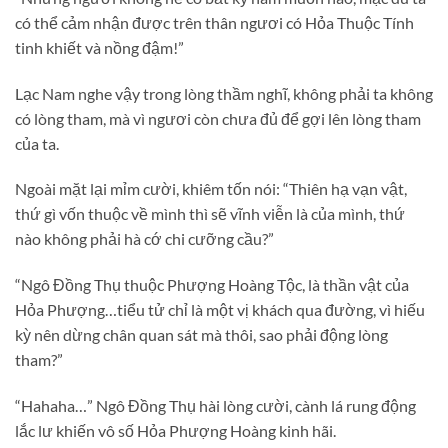
có thể cảm nhận được trên thân ngươi có Hỏa Thuộc Tính
tinh khiết và nồng đậm!”
Lạc Nam nghe vậy trong lòng thầm nghĩ, không phải ta không
có lòng tham, mà vì ngươi còn chưa đủ để gợi lên lòng tham
của ta.
Ngoài mặt lại mỉm cười, khiêm tốn nói: “Thiên hạ vạn vật,
thứ gì vốn thuộc về mình thì sẽ vĩnh viễn là của mình, thứ
nào không phải hà cớ chi cưỡng cầu?”
“Ngô Đồng Thụ thuộc Phượng Hoàng Tộc, là thần vật của
Hỏa Phượng…tiểu tử chỉ là một vị khách qua đường, vì hiếu
kỳ nên dừng chân quan sát mà thôi, sao phải động lòng
tham?”
“Hahaha…” Ngô Đồng Thụ hài lòng cười, cành lá rung động
lắc lư khiến vô số Hỏa Phượng Hoàng kinh hãi.