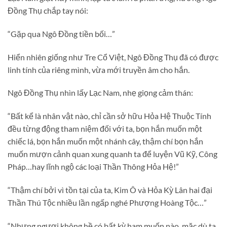
Đồng Thụ chắp tay nói:
“Gặp qua Ngô Đồng tiền bối…”
Hiển nhiên giống như Tre Cổ Việt, Ngô Đồng Thụ đã có được
linh tính của riêng mình, vừa mới truyền âm cho hắn.
Ngô Đồng Thụ nhìn lấy Lạc Nam, nhẹ giọng cảm thán:
“Bất kể là nhân vật nào, chỉ cần sở hữu Hỏa Hệ Thuộc Tính
đều từng động tham niệm đối với ta, bọn hắn muốn một
chiếc lá, bọn hắn muốn một nhánh cây, thậm chí bọn hắn
muốn mượn cảnh quan xung quanh ta để luyện Vũ Kỹ, Công
Pháp…hay lĩnh ngộ các loại Thần Thông Hỏa Hệ!”
“Thậm chí bởi vì tồn tại của ta, Kim Ô và Hỏa Kỳ Lân hai đại
Thần Thú Tộc nhiều lần ngấp nghé Phượng Hoàng Tộc…”
“Nhưng ngươi không hề có bất kỳ ham muốn nào, mặc dù ta