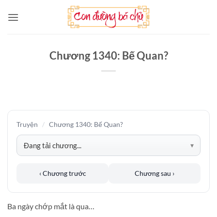
Bỏ
qua
nội
dung
Chương 1340: Bế Quan?
Truyện
/
Chương 1340: Bế Quan?
‹ Chương trước
Chương sau ›
Ba ngày chớp mắt là qua…