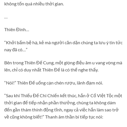
không tốn quá nhiều thời gian.
…
Thiên Đình…
“Khởi bẩm bệ hạ, kẻ mà người căn dặn chúng ta lưu ý tin tức
nay đã có…”
Bên trong Thiên Đế Cung, một giọng điệu âm u vang vọng mà
lên, chỉ có duy nhất Thiên Đế là có thể nghe thấy.
“Nói!” Thiên Đế uống cạn chén rượu, lãnh đạm nói.
“Sau khi Thiếu Đế Chi Chiến kết thúc, hắn ở Cổ Việt Tộc một
thời gian để tiếp nhận phần thưởng, chúng ta không dám
đến gần thám thính động tĩnh, ngay cả việc hắn làm sao trở
về cũng không biết!” Thanh âm thần bí tiếp tục nói: