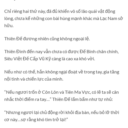
Chỉ riêng hai thứ này, đã đủ khiến vô số lão quái vật động
lòng, chưa kể những con bài hùng mạnh khác mà Lạc Nam sở
hữu.
Thiên Đế đương nhiên cũng không ngoại lệ.
Thiên Đình đến nay vẫn chưa có được Đế Binh chân chính,
Siêu Việt Đế Cấp Vũ Kỹ càng là cao xa khó vời.
Nếu như có thể, hắn không ngại đoạt về trong tay, gia tăng
nội tình và chiến lực của mình.
“Nếu ngươi trốn ở Côn Lôn và Tiên Ma Vực, có lẽ ta sẽ cân
nhắc thời điểm ra tay…” Thiên Đế lẩm bẩm như tự nhủ:
“Nhưng ngươi lại chủ động rời khỏi địa bàn, nếu bỏ lỡ thời
cơ này…sợ rằng khó tìm trở lại!”