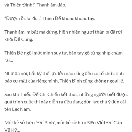
và Thiên Đình!” Thanh âm đáp.
“Được rồi, lui đi…” Thiên Đế khoác khoác tay.
Thanh âm im bặt mà dừng, hiển nhiên người thần bí đã rời
khỏi Đế Cung.
Thiên Đế ngồi một mình suy tư, bàn tay gõ từng nhịp chậm
rãi…
Như đã nói, bất kỳ thế lực lớn nào cũng đều có tổ chức tình
báo cơ mật của riêng mình, Thiên Đình cũng không ngoại lệ.
Sau khi Thiếu Đế Chi Chiến kết thúc, những người biết được
quá trình cuộc thi này diễn ra đều đang dồn lực chú ý đến cái
tên Lạc Nam.
Một kẻ sở hữu “Đế Binh”, một kẻ sở hữu Siêu Việt Đế Cấp
Vũ Kỹ…