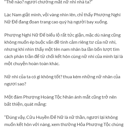
“Thế nào? ngươi chướng mắt nữ nhi nhà ta?”
Lạc Nam giật mình, vội vàng nhìn lên, chỉ thấy Phượng Nghi
Nữ Đế đang đoan trang cao quý hạ người bay xuống.
Phượng Nghi Nữ Đế biểu lộ rất tức giận, mặc dù nàng cũng
không muốn ép buộc vấn đề tình cảm riêng tư của nữ nhi,
nhưng khi nhìn thấy một tên nam nhân ba lần bốn lượt tìm
cách phân trần để từ chối kết hôn cùng nữ nhi của mình lại là
một chuyện hoàn toàn khác.
Nữ nhi của ta có gì không tốt? thua kém những nữ nhân của
ngươi sao?
Một đám Phượng Hoàng Tộc Nhân ánh mắt cũng trở nên
bất thiện, quát mắng:
“Đúng vậy, Cửu Huyền Đế Nữ là nữ thần, ngươi lại không
muốn kết hôn với nàng, xem thường Hỏa Phượng Tộc chúng