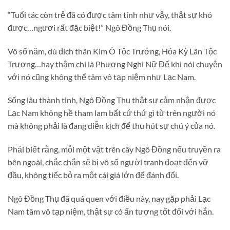
“Tuổi tác còn trẻ đã có được tâm tính như vậy, thật sự khó
được…ngươi rất đặc biệt!” Ngô Đồng Thụ nói.
Vô số năm, dù đích thân Kim Ô Tộc Trưởng, Hỏa Kỳ Lân Tộc
Trương…hay thậm chí là Phượng Nghi Nữ Đế khi nói chuyện
với nó cũng không thể tâm vô tạp niệm như Lạc Nam.
Sống lâu thành tinh, Ngô Đồng Thụ thật sự cảm nhận được
Lạc Nam không hề tham lam bất cứ thứ gì từ trên người nó
mà không phải là đang diễn kịch để thu hút sự chú ý của nó.
Phải biết rằng, mỗi một vật trên cây Ngô Đồng nếu truyền ra
bên ngoài, chắc chắn sẽ bị vô số người tranh đoạt đến vỡ
đầu, không tiếc bỏ ra một cái giá lớn để đánh đổi.
Ngô Đồng Thụ đã quá quen với điều này, nay gặp phải Lạc
Nam tâm vô tạp niệm, thật sự có ấn tượng tốt đối với hắn.