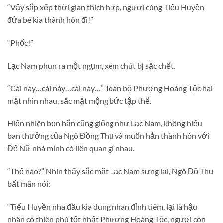
“Vậy sắp xếp thời gian thích hợp, ngươi cùng Tiểu Huyền
đứa bé kia thành hôn đi!”
“Phốc!”
Lạc Nam phun ra một ngụm, xém chút bị sặc chết.
“Cái này…cái này…cái này…” Toàn bộ Phượng Hoàng Tộc hai
mặt nhìn nhau, sắc mặt mộng bức tập thể.
Hiển nhiên bọn hắn cũng giống như Lạc Nam, không hiểu
ban thưởng của Ngô Đồng Thụ và muốn hắn thành hôn với
Đế Nữ nhà mình có liên quan gì nhau.
“Thế nào?” Nhìn thấy sắc mặt Lạc Nam sựng lại, Ngô Đồ Thụ
bất mãn nói:
“Tiểu Huyền nha đầu kia dung nhan đỉnh tiêm, lại là hậu
nhân có thiên phú tốt nhất Phượng Hoàng Tộc, ngươi còn