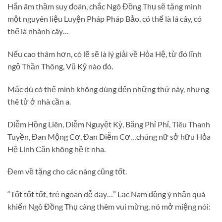
Hắn âm thầm suy đoán, chắc Ngô Đồng Thụ sẽ tặng mình
một nguyên liệu Luyện Pháp Pháp Bảo, có thể là lá cây, có
thể là nhánh cây…
Nếu cao thâm hơn, có lẽ sẽ là lý giải về Hỏa Hệ, từ đó lĩnh
ngộ Thần Thông, Vũ Kỹ nào đó.
Mặc dù có thể mình không dùng đến những thứ này, nhưng
thê tử ở nhà cần a.
Diễm Hồng Liên, Diễm Nguyệt Kỳ, Băng Phỉ Phỉ, Tiêu Thanh
Tuyền, Đan Mộng Cơ, Đan Diễm Cơ…chúng nữ sở hữu Hỏa
Hệ Linh Căn không hề ít nha.
Đem về tặng cho các nàng cũng tốt.
“Tốt tốt tốt, trẻ ngoan dễ dạy…” Lạc Nam đồng ý nhận quà
khiến Ngô Đồng Thụ càng thêm vui mừng, nó mở miệng nói: