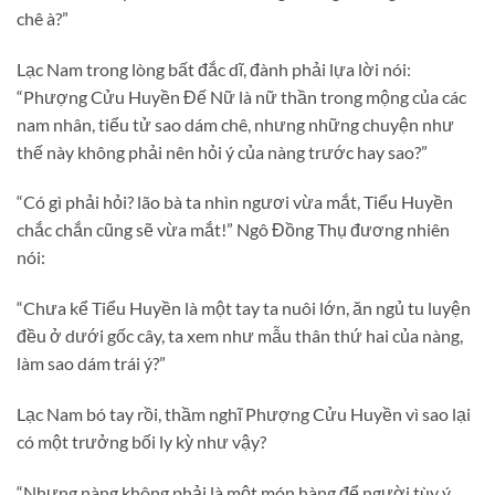
chê à?”
Lạc Nam trong lòng bất đắc dĩ, đành phải lựa lời nói:
“Phượng Cửu Huyền Đế Nữ là nữ thần trong mộng của các
nam nhân, tiểu tử sao dám chê, nhưng những chuyện như
thế này không phải nên hỏi ý của nàng trước hay sao?”
“Có gì phải hỏi? lão bà ta nhìn ngươi vừa mắt, Tiểu Huyền
chắc chắn cũng sẽ vừa mắt!” Ngô Đồng Thụ đương nhiên
nói:
“Chưa kể Tiểu Huyền là một tay ta nuôi lớn, ăn ngủ tu luyện
đều ở dưới gốc cây, ta xem như mẫu thân thứ hai của nàng,
làm sao dám trái ý?”
Lạc Nam bó tay rồi, thầm nghĩ Phượng Cửu Huyền vì sao lại
có một trưởng bối ly kỳ như vậy?
“Nhưng nàng không phải là một món hàng để người tùy ý