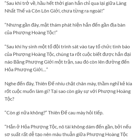
“Sau khi trở về, hầu hết thời gian hắn chỉ qua lại giữa Làng
Nhất Thế và Côn Lôn Giới, chưa từng ra ngoài!”
“Nhưng gần đây, mật thám phát hiện hắn đến gần địa bàn
của Phượng Hoàng Tộc!”
“Sau khi hy sinh một tổ đội trinh sát vào tay tổ chức tình báo
của Phượng Hoàng Tộc, chúng ta rốt cuộc biết được hắn đại
náo Băng Phượng Giới một trận, sau đó còn lên đường đến
Hỏa Phượng Giới…”
Nghe đến đây, Thiên Đế nhíu chặt chân mày, thầm nghĩ kẻ kia
rốt cuộc muốn làm gì? Tại sao còn gây sự với Phượng Hoàng
Tộc?
“Còn gì nữa không?” Thiên Đế cau mày hỏi tiếp.
“Hắn ở Hỏa Phượng Tộc, nô tài không dám đến gần, bởi nếu
sơ suất rất dễ tạo nên mâu thuẫn giữa Phượng Hoàng Tộc