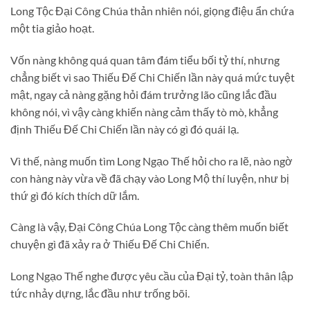
Long Tộc Đại Công Chúa thản nhiên nói, giọng điệu ẩn chứa
một tia giảo hoạt.
Vốn nàng không quá quan tâm đám tiểu bối tỷ thí, nhưng
chẳng biết vì sao Thiếu Đế Chi Chiến lần này quá mức tuyệt
mật, ngay cả nàng gặng hỏi đám trưởng lão cũng lắc đầu
không nói, vì vậy càng khiến nàng cảm thấy tò mò, khẳng
định Thiếu Đế Chi Chiến lần này có gì đó quái lạ.
Vì thế, nàng muốn tìm Long Ngạo Thế hỏi cho ra lẽ, nào ngờ
con hàng này vừa về đã chạy vào Long Mộ thí luyện, như bị
thứ gì đó kích thích dữ lắm.
Càng là vậy, Đại Công Chúa Long Tộc càng thêm muốn biết
chuyện gì đã xảy ra ở Thiếu Đế Chi Chiến.
Long Ngạo Thế nghe được yêu cầu của Đại tỷ, toàn thân lập
tức nhảy dựng, lắc đầu như trống bõi.