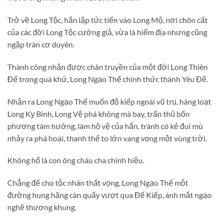
Trở về Long Tộc, hắn lập tức tiến vào Long Mộ, nơi chôn cất
của các đời Long Tộc cường giả, vừa là hiểm địa nhưng cũng
ngập tràn cơ duyên.
Thành công nhận được chân truyền của một đời Long Thiên
Đế trong quá khứ, Long Ngạo Thế chính thức thành Yêu Đế.
Nhận ra Long Ngạo Thế muốn độ kiếp ngoài vũ trụ, hàng loạt
Long Kỵ Binh, Long Vệ phá không mà bay, trấn thủ bốn
phương tám hướng, làm hộ vệ của hắn, tránh có kẻ đui mù
nhảy ra phá hoại, thanh thế to lớn vang vọng một vùng trời.
Không hổ là con ông cháu cha chính hiệu.
Chẳng để cho tộc nhân thất vọng, Long Ngạo Thế một
đường hung hăng càn quấy vượt qua Đế Kiếp, ánh mắt ngạo
nghẽ thương khung.