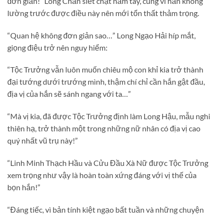
đơn giản!” Long Chấn siết chặt nắm tay, cũng vì hắn không
lường trước được điều này nên mới tổn thất thảm trọng.
“Quan hệ không đơn giản sao…” Long Ngạo Hải híp mắt,
giọng điệu trở nên nguy hiểm:
“Tộc Trưởng vẫn luôn muốn chiêu mộ con khỉ kia trở thành
đại tướng dưới trướng mình, thậm chí chỉ cần hắn gật đầu,
địa vị của hắn sẽ sánh ngang với ta…”
“Mà vị kia, đã được Tộc Trưởng định làm Long Hậu, mẫu nghi
thiên hạ, trở thành một trong những nữ nhân có địa vị cao
quý nhất vũ trụ này!”
“Linh Minh Thạch Hầu và Cửu Đầu Xà Nữ được Tộc Trưởng
xem trọng như vậy là hoàn toàn xứng đáng với vị thế của
bọn hắn!”
“Đáng tiếc, vì bản tính kiệt ngạo bất tuần và những chuyện