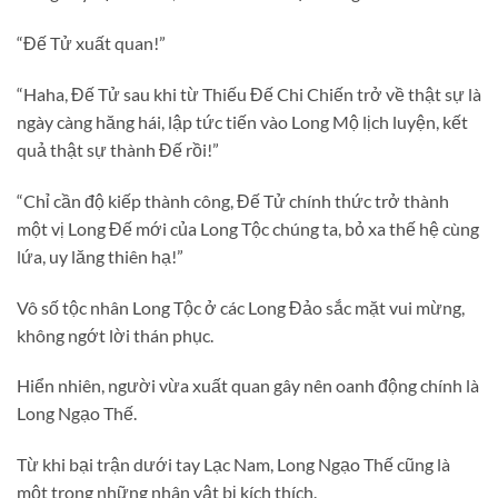
“Đế Tử xuất quan!”
“Haha, Đế Tử sau khi từ Thiếu Đế Chi Chiến trở về thật sự là
ngày càng hăng hái, lập tức tiến vào Long Mộ lịch luyện, kết
quả thật sự thành Đế rồi!”
“Chỉ cần độ kiếp thành công, Đế Tử chính thức trở thành
một vị Long Đế mới của Long Tộc chúng ta, bỏ xa thế hệ cùng
lứa, uy lăng thiên hạ!”
Vô số tộc nhân Long Tộc ở các Long Đảo sắc mặt vui mừng,
không ngớt lời thán phục.
Hiển nhiên, người vừa xuất quan gây nên oanh động chính là
Long Ngạo Thế.
Từ khi bại trận dưới tay Lạc Nam, Long Ngạo Thế cũng là
một trong những nhân vật bị kích thích.