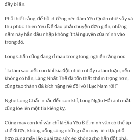
đầy bí ẩn.
Phải biết rằng, để bồi dưỡng nên đám Yêu Quân như vậy và
thu phục Thiên Yêu Đế đâu phải chuyện đơn giản, những
năm này hắn đầu nhập không ít tài nguyên của mình vào
trong đó.
Long Chấn cũng đang rỉ máu trong lòng, nghiến răng nói:
“Ta làm sao biết con khỉ kia đột nhiên nhảy ra làm loạn, nếu
không có hắn, Làng Nhất Thế đã tổn thất thảm trọng hơn,
cũng tạo thành đả kích nặng nề đối với Lạc Nam rồi!”
Nghe Long Chấn nhắc đến con khỉ, Long Ngạo Hải ánh mắt
cũng lóe lên một tia kiêng kỵ.
Cũng may con khỉ vẫn chỉ là Địa Yêu Đế, mình vẫn có thể áp
chế được, không uổng công những năm này liên tục phối
hợp cùng mấy lão quái tạo sức ép không cho hắn đột phá.