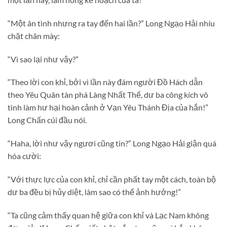
“Một ân tình nhưng ra tay đến hai lần?” Long Ngạo Hải nhíu
chặt chân mày:
“Vì sao lại như vậy?”
“Theo lời con khỉ, bởi vì lần này đám người Đồ Hách dẫn
theo Yêu Quân tàn phá Làng Nhất Thế, dư ba công kích vô
tình làm hư hại hoàn cảnh ở Vạn Yêu Thánh Địa của hắn!”
Long Chấn cúi đầu nói.
“Haha, lời như vậy ngươi cũng tin?” Long Ngạo Hải giận quá
hóa cười:
“Với thực lực của con khỉ, chỉ cần phất tay một cách, toàn bộ
dư ba đều bị hủy diệt, làm sao có thể ảnh hưởng!”
“Ta cũng cảm thấy quan hệ giữa con khỉ và Lạc Nam không