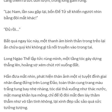
càng thêm ra sức uốn lượn, trong lòng gầm rống:
“Lạc Nam, lần sau gặp lại, bổn Đế Tử sẽ khiến ngươi nhìn
bằng đôi mắt khác!”
“Đủ rồi…”
Bất quá ngay lúc này, một thanh âm bình thản trong trẻo lại
ẩn chứa quý khí không gì tả nổi truyền vào trong tai.
Long Ngạo Thế lập tức rùng mình, một tầng tóc gáy dựng
thẳng lên, hoảng sợ xém chút rơi xuống đất.
Hắn đưa mắt nhìn, phát hiện thân ảnh một vị tuyệt đỉnh giai
nhân đang đứng trên Long Đảo, toàn thân cung trang màu
trắng tung bay nhẹ nhàng, tóc dài thả xuống như thác nước,
mặt mang khăn lụa mỏng, chỉ để lộ đôi mắt đen láy thăm
thẳm như vô tận tinh không, lại xinh đẹp sắc sảo quá sức
tưởng tượng.