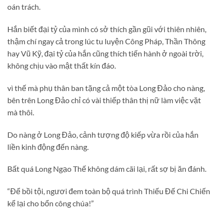
oán trách.
Hắn biết đại tỷ của mình có sở thích gần gũi với thiên nhiên,
thậm chí ngay cả trong lúc tu luyện Công Pháp, Thần Thông
hay Vũ Kỹ, đại tỷ của hắn cũng thích tiến hành ở ngoài trời,
không chịu vào mật thất kín đáo.
vì thế mà phụ thân ban tặng cả một tòa Long Đảo cho nàng,
bên trên Long Đảo chỉ có vài thiếp thân thị nữ làm việc vặt
mà thôi.
Do nàng ở Long Đảo, cảnh tượng độ kiếp vừa rồi của hắn
liền kinh động đến nàng.
Bất quá Long Ngạo Thế không dám cãi lại, rất sợ bị ăn đánh.
“Để bồi tội, ngươi đem toàn bộ quá trình Thiếu Đế Chi Chiến
kể lại cho bổn công chúa!”