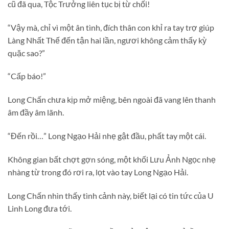
cũ đã qua, Tộc Trưởng liên tục bị từ chối!
“Vậy mà, chỉ vì một ân tình, đích thân con khỉ ra tay trợ giúp
Làng Nhất Thế đến tận hai lần, ngươi không cảm thấy kỳ
quặc sao?”
“Cấp báo!”
Long Chấn chưa kịp mở miệng, bên ngoài đã vang lên thanh
âm đầy âm lãnh.
“Đến rồi…” Long Ngạo Hải nhẹ gật đầu, phất tay một cái.
Không gian bất chợt gợn sóng, một khối Lưu Ảnh Ngọc nhẹ
nhàng từ trong đó rơi ra, lọt vào tay Long Ngạo Hải.
Long Chấn nhìn thấy tình cảnh này, biết lại có tin tức của U
Linh Long đưa tới.