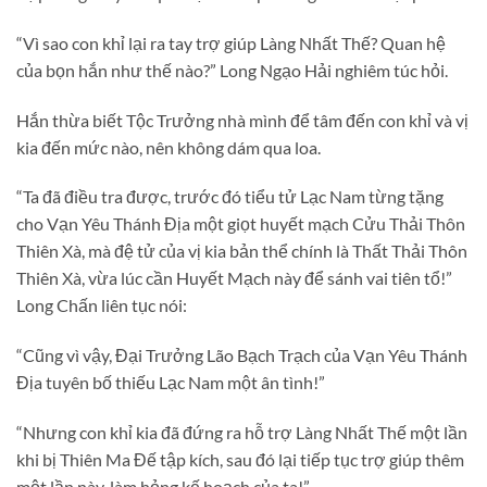
“Vì sao con khỉ lại ra tay trợ giúp Làng Nhất Thế? Quan hệ
của bọn hắn như thế nào?” Long Ngạo Hải nghiêm túc hỏi.
Hắn thừa biết Tộc Trưởng nhà mình để tâm đến con khỉ và vị
kia đến mức nào, nên không dám qua loa.
“Ta đã điều tra được, trước đó tiểu tử Lạc Nam từng tặng
cho Vạn Yêu Thánh Địa một giọt huyết mạch Cửu Thải Thôn
Thiên Xà, mà đệ tử của vị kia bản thể chính là Thất Thải Thôn
Thiên Xà, vừa lúc cần Huyết Mạch này để sánh vai tiên tổ!”
Long Chấn liên tục nói:
“Cũng vì vậy, Đại Trưởng Lão Bạch Trạch của Vạn Yêu Thánh
Địa tuyên bố thiếu Lạc Nam một ân tình!”
“Nhưng con khỉ kia đã đứng ra hỗ trợ Làng Nhất Thế một lần
khi bị Thiên Ma Đế tập kích, sau đó lại tiếp tục trợ giúp thêm
một lần này, làm hỏng kế hoạch của ta!”