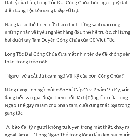
Đại tỷ của hắn, Long Tộc Đại Công Chúa, hòn ngọc quý đại
diện Long Tộc tỏa sáng khắp vũ trụ.
Nàng là cái thế thiên nữ chân chính, từng sánh vai cùng
những nhân vật yêu nghiệt hàng đầu thế hệ trước, chỉ từng
bại dưới tay Tam Duyên Công Chúa của Cổ Việt Tộc.
Long Tộc Đại Công Chúa đưa mắt nhìn tên đệ đệ không nên
thân, trong trẻo nói:
“Ngươi vừa cắt đứt cảm ngộ Vũ Kỹ của bổn Công Chúa!”
Nàng đang lĩnh ngộ một môn Đế Cấp Cực Phẩm Vũ Kỹ, vốn
đang tiến vào giai đoạn then chốt, lại bị động tĩnh của Long
Ngạo Thế gây ra làm cho phân tâm, cuối cùng thất bại trong
gang tấc.
“Ai bảo đại tỷ ngươi không tu luyện trong mật thất, chạy ra
ngoài làm gì…” Long Ngạo Thế trong lòng đậu đen rau muốn