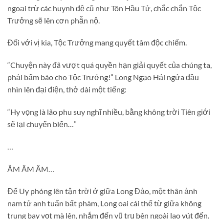
ngoại trừ các huynh đệ cũ như Tôn Hầu Tử, chắc chắn Tộc
Trưởng sẽ lên cơn phẫn nộ.
Đối với vị kia, Tộc Trưởng mang quyết tâm độc chiếm.
“Chuyện này đã vượt quá quyền hạn giải quyết của chúng ta,
phải bẩm báo cho Tộc Trưởng!” Long Ngạo Hải ngửa đầu
nhìn lên đại điện, thở dài một tiếng:
“Hy vọng là lão phu suy nghĩ nhiều, bằng không trời Tiên giới
sẽ lại chuyển biến…”
…
ẦM ẦM ẦM…
Đế Uy phóng lên tận trời ở giữa Long Đảo, một thân ảnh
nam tử anh tuấn bất phàm, Long oai cái thế từ giữa không
trung bay vọt mà lên, nhắm đến vũ trụ bên ngoài lao vút đến.