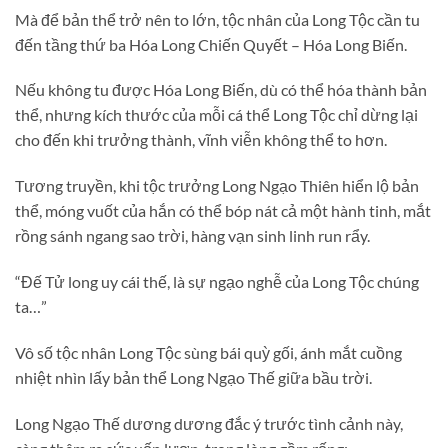
Mà để bản thể trở nên to lớn, tộc nhân của Long Tộc cần tu
đến tầng thứ ba Hóa Long Chiến Quyết – Hóa Long Biến.
Nếu không tu được Hóa Long Biến, dù có thể hóa thành bản
thể, nhưng kích thước của mỗi cá thể Long Tộc chỉ dừng lại
cho đến khi trưởng thành, vĩnh viễn không thể to hơn.
Tương truyền, khi tộc trưởng Long Ngạo Thiên hiển lộ bản
thể, móng vuốt của hắn có thể bóp nát cả một hành tinh, mắt
rồng sánh ngang sao trời, hàng vạn sinh linh run rẩy.
“Đế Tử long uy cái thế, là sự ngạo nghễ của Long Tộc chúng
ta…”
Vô số tộc nhân Long Tộc sùng bái quỳ gối, ánh mắt cuồng
nhiệt nhìn lấy bản thể Long Ngạo Thế giữa bầu trời.
Long Ngạo Thế dương dương đắc ý trước tình cảnh này,