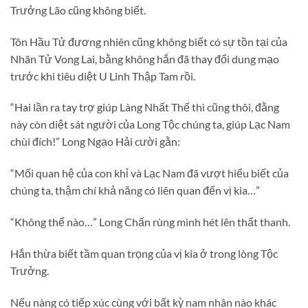
Trưởng Lão cũng không biết.
Tôn Hầu Tử đương nhiên cũng không biết có sự tồn tại của
Nhãn Tử Vong Lai, bằng không hắn đã thay đổi dung mạo
trước khi tiêu diệt U Linh Thập Tam rồi.
“Hai lần ra tay trợ giúp Làng Nhất Thế thì cũng thôi, đằng
này còn diệt sát người của Long Tộc chúng ta, giúp Lạc Nam
chùi đích!” Long Ngạo Hải cười gằn:
“Mối quan hệ của con khỉ và Lạc Nam đã vượt hiểu biết của
chúng ta, thậm chí khả năng có liên quan đến vị kia…”
“Không thể nào…” Long Chấn rùng mình hét lên thất thanh.
Hắn thừa biết tầm quan trọng của vị kia ở trong lòng Tộc
Trưởng.
Nếu nàng có tiếp xúc cùng với bất kỳ nam nhân nào khác