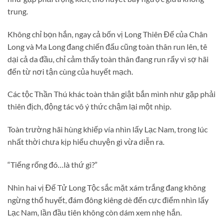
trung.
Không chỉ bọn hắn, ngay cả bốn vị Long Thiên Đế của Chân
Long và Ma Long đang chiến đấu cũng toàn thân run lên, tê
dại cả da đầu, chỉ cảm thấy toàn thân đang run rẩy vì sợ hãi
đến từ nơi tận cùng của huyết mạch.
Các tộc Thần Thú khác toàn thân giật bắn mình như gặp phải
thiên địch, động tác vô ý thức chậm lại một nhịp.
Toàn trường hãi hùng khiếp vía nhìn lấy Lạc Nam, trong lúc
nhất thời chưa kịp hiểu chuyện gì vừa diễn ra.
“Tiếng rống đó…là thứ gì?”
Nhìn hai vị Đế Tử Long Tộc sắc mặt xám trắng đang không
ngừng thổ huyết, đám đông kiêng dè đến cực điểm nhìn lấy
Lạc Nam, lần đầu tiên không còn dám xem nhẹ hắn.