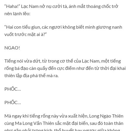
“Haha!” Lạc Nam nở nụ cười tà, ánh mắt thoáng chốc trở
nên lạnh lẽo:
“Hai con tiểu giun, các ngươi không biết mình giương nanh
vuốt trước mặt ai à?”
NGAO!
Tiếng nói vừa dứt, từ trong cơ thể của Lạc Nam, một tiếng
rống bá đạo càn quấy đến cực điểm như đến từ thời đại khai
thiên lập địa phá thể mà ra.
PHỐC…
PHỐC…
Mà ngay khi tiếng rống này vừa xuất hiện, Long Ngạo Thiên
cùng Ma Long Vấn Thiên sắc mặt đại biến, sau đó toàn thân
như gặp phải trọng kích, thổ huyết bay ngược giữa không