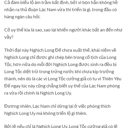
Cả đám biểu lộ âm trầm bất định, bởi vì bọn hắn không hề
nhận ra thủ đoạn Lạc Nam vừa thi triển là gì, trong đầu có
hàng ngàn câu hỏi.
Cổ uy thế kia là sao, sao lại khiến người khác bất an đến như
vậy?
Thời đại này Nghịch Long Đế chưa xuất thế, khái niệm về
Nghịch Long chỉ được ghi chép bên trong cổ tịch của Long
Tộc, hơn nữa do mỗi đời Nghịch Long được sinh ra đều bị
Long Tộc diệt trừ trong trứng nước khi chưa kịp trưởng
thành, nên dù là các vị Long Tộc cường giả có tu vi Thiên Yêu
Đế ngay lúc này cũng chẳng biết uy thế của Lạc Nam phóng
ra vừa rồi chính là Nghịch Long Uy.
Đương nhiên, Lạc Nam chỉ dừng lại ở việc phóng thích
Nghịch Long Uy mà không triển lộ gì thêm.
Bởi lẽ nếu chỉ là Nghịch Long Uy, Long Tộc cường giả có lẽ