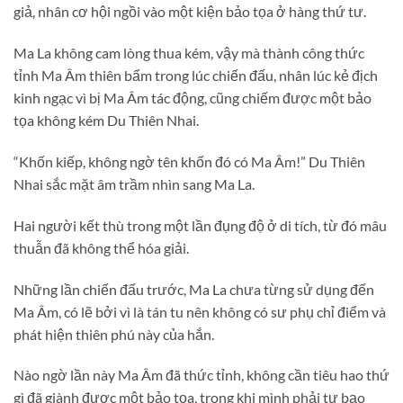
giả, nhân cơ hội ngồi vào một kiện bảo tọa ở hàng thứ tư.
Ma La không cam lòng thua kém, vậy mà thành công thức
tỉnh Ma Âm thiên bẩm trong lúc chiến đấu, nhân lúc kẻ địch
kinh ngạc vì bị Ma Âm tác động, cũng chiếm được một bảo
tọa không kém Du Thiên Nhai.
“Khốn kiếp, không ngờ tên khốn đó có Ma Âm!” Du Thiên
Nhai sắc mặt âm trầm nhìn sang Ma La.
Hai người kết thù trong một lần đụng độ ở di tích, từ đó mâu
thuẫn đã không thể hóa giải.
Những lần chiến đấu trước, Ma La chưa từng sử dụng đến
Ma Âm, có lẽ bởi vì là tán tu nên không có sư phụ chỉ điểm và
phát hiện thiên phú này của hắn.
Nào ngờ lần này Ma Âm đã thức tỉnh, không cần tiêu hao thứ
gì đã giành được một bảo tọa, trong khi mình phải tự bạo