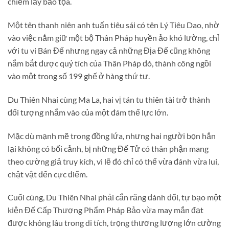
chiếm lấy bảo tọa.
Một tên thanh niên anh tuấn tiêu sái có tên Lý Tiêu Dao, nhờ
vào việc nắm giữ một bộ Thân Pháp huyền ảo khó lường, chỉ
với tu vi Bán Đế nhưng ngay cả những Địa Đế cũng không
nắm bắt được quỷ tích của Thân Pháp đó, thành công ngồi
vào một trong số 199 ghế ở hàng thứ tư.
Du Thiên Nhai cùng Ma La, hai vị tán tu thiên tài trở thành
đối tượng nhắm vào của một đám thế lực lớn.
Mặc dù mạnh mẽ trong đồng lứa, nhưng hai người bọn hắn
lại không có bối cảnh, bị những Đế Tử có thân phận mang
theo cường giả truy kích, vì lẽ đó chỉ có thể vừa đánh vừa lui,
chật vật đến cực điểm.
Cuối cùng, Du Thiên Nhai phải cắn răng đánh đổi, tự bạo một
kiện Đế Cấp Thượng Phẩm Pháp Bảo vừa may mắn đạt
được không lâu trong di tích, trọng thương lượng lớn cường