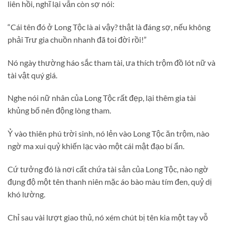
liên hồi, nghĩ lại vẫn còn sợ nói:
“Cái tên đó ở Long Tộc là ai vậy? thật là đáng sợ, nếu không
phải Trư gia chuồn nhanh đã toi đời rồi!”
Nó ngày thường háo sắc tham tài, ưa thích trộm đồ lót nữ và
tài vật quý giá.
Nghe nói nữ nhân của Long Tộc rất đẹp, lại thêm gia tài
khủng bố nên động lòng tham.
Ỷ vào thiên phú trời sinh, nó lẻn vào Long Tộc ăn trộm, nào
ngờ ma xui quỷ khiến lạc vào một cái mật đạo bí ẩn.
Cứ tưởng đó là nơi cất chứa tài sản của Long Tộc, nào ngờ
đụng độ một tên thanh niên mặc áo bào màu tím đen, quỷ dị
khó lường.
Chỉ sau vài lượt giao thủ, nó xém chút bị tên kia một tay vỗ