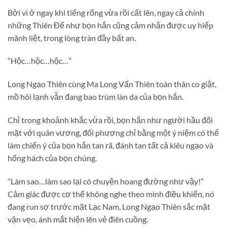
Bởi vì ở ngay khi tiếng rống vừa rồi cất lên, ngay cả chính
những Thiên Đế như bọn hắn cũng cảm nhận được uy hiếp
mãnh liệt, trong lòng tràn đầy bất an.
“Hộc…hộc…hộc…”
Long Ngạo Thiên cùng Ma Long Vấn Thiên toàn thân co giật,
mồ hôi lạnh vẫn đang bao trùm làn da của bọn hắn.
Chỉ trong khoảnh khắc vừa rồi, bọn hắn như người hầu đối
mặt với quân vương, đối phương chỉ bằng một ý niệm có thể
làm chiến ý của bọn hắn tan rã, đánh tan tất cả kiêu ngạo và
hống hách của bọn chúng.
“Làm sao…làm sao lại có chuyện hoang đường như vậy!”
Cảm giác được cơ thể không nghe theo mình điều khiển, nó
đang run sợ trước mặt Lạc Nam, Long Ngạo Thiên sắc mặt
vặn vẹo, ánh mắt hiện lên vẻ điên cuồng.