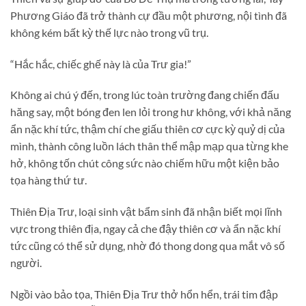
Phương Giáo đã trở thành cự đầu một phương, nội tình đã
không kém bất kỳ thế lực nào trong vũ trụ.
“Hắc hắc, chiếc ghế này là của Trư gia!”
Không ai chú ý đến, trong lúc toàn trường đang chiến đấu
hăng say, một bóng đen len lỏi trong hư không, với khả năng
ẩn nặc khí tức, thậm chí che giấu thiên cơ cực kỳ quỷ dị của
mình, thành công luồn lách thân thể mập mạp qua từng khe
hở, không tốn chút công sức nào chiếm hữu một kiện bảo
tọa hàng thứ tư.
Thiên Địa Trư, loại sinh vật bẩm sinh đã nhận biết mọi lĩnh
vực trong thiên địa, ngay cả che đậy thiên cơ và ẩn nặc khí
tức cũng có thể sử dụng, nhờ đó thong dong qua mắt vô số
người.
Ngồi vào bảo tọa, Thiên Địa Trư thở hổn hển, trái tim đập