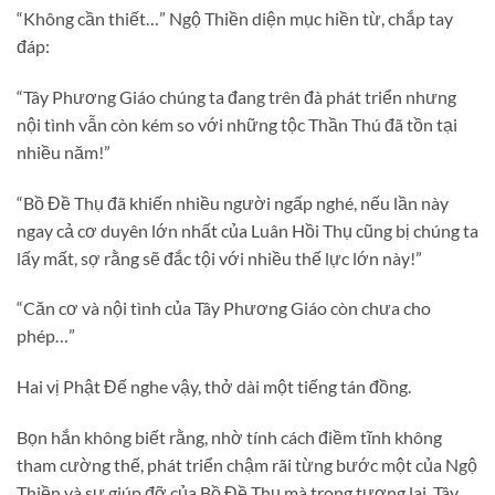
“Không cần thiết…” Ngộ Thiền diện mục hiền từ, chắp tay
đáp:
“Tây Phương Giáo chúng ta đang trên đà phát triển nhưng
nội tình vẫn còn kém so với những tộc Thần Thú đã tồn tại
nhiều năm!”
“Bồ Đề Thụ đã khiến nhiều người ngấp nghé, nếu lần này
ngay cả cơ duyên lớn nhất của Luân Hồi Thụ cũng bị chúng ta
lấy mất, sợ rằng sẽ đắc tội với nhiều thế lực lớn này!”
“Căn cơ và nội tình của Tây Phương Giáo còn chưa cho
phép…”
Hai vị Phật Đế nghe vậy, thở dài một tiếng tán đồng.
Bọn hắn không biết rằng, nhờ tính cách điềm tĩnh không
tham cường thế, phát triển chậm rãi từng bước một của Ngộ
Thiền và sự giúp đỡ của Bồ Đề Thụ mà trong tương lai, Tây