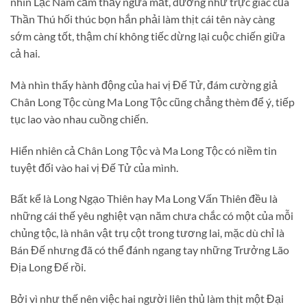
nhìn Lạc Nam cảm thấy ngứa mắt, dường như trực giác của
Thần Thú hối thúc bọn hắn phải làm thịt cái tên này càng
sớm càng tốt, thậm chí không tiếc dừng lại cuộc chiến giữa
cả hai.
Mà nhìn thấy hành động của hai vị Đế Tử, đám cường giả
Chân Long Tộc cùng Ma Long Tộc cũng chẳng thèm để ý, tiếp
tục lao vào nhau cuồng chiến.
Hiển nhiên cả Chân Long Tộc và Ma Long Tộc có niềm tin
tuyệt đối vào hai vị Đế Tử của mình.
Bất kể là Long Ngạo Thiên hay Ma Long Vấn Thiên đều là
những cái thế yêu nghiệt vạn năm chưa chắc có một của mỗi
chủng tộc, là nhân vật trụ cột trong tương lai, mặc dù chỉ là
Bán Đế nhưng đã có thể đánh ngang tay những Trưởng Lão
Địa Long Đế rồi.
Bởi vì như thế nên việc hai người liên thủ làm thịt một Đại