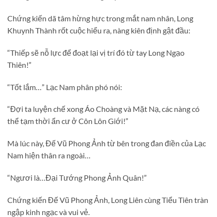
Chứng kiến dã tâm hừng hực trong mắt nam nhân, Long
Khuynh Thành rốt cuộc hiểu ra, nàng kiên định gật đầu:
“Thiếp sẽ nỗ lực để đoạt lại vị trí đó từ tay Long Ngạo
Thiên!”
“Tốt lắm…” Lạc Nam phân phó nói:
“Đợi ta luyện chế xong Áo Choàng và Mặt Nạ, các nàng có
thể tạm thời ẩn cư ở Côn Lôn Giới!”
Mà lúc này, Đế Vũ Phong Ảnh từ bên trong đan điền của Lạc
Nam hiện thân ra ngoài…
“Ngươi là…Đại Tướng Phong Ảnh Quân!”
Chứng kiến Đế Vũ Phong Ảnh, Long Liên cùng Tiểu Tiên tràn
ngập kinh ngạc và vui vẻ.