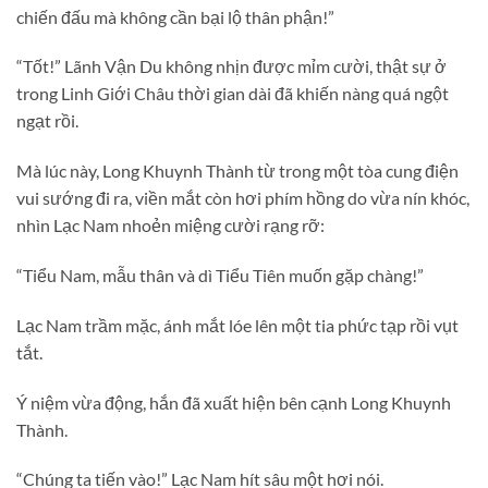
chiến đấu mà không cần bại lộ thân phận!”
“Tốt!” Lãnh Vận Du không nhịn được mỉm cười, thật sự ở
trong Linh Giới Châu thời gian dài đã khiến nàng quá ngột
ngạt rồi.
Mà lúc này, Long Khuynh Thành từ trong một tòa cung điện
vui sướng đi ra, viền mắt còn hơi phím hồng do vừa nín khóc,
nhìn Lạc Nam nhoẻn miệng cười rạng rỡ:
“Tiểu Nam, mẫu thân và dì Tiểu Tiên muốn gặp chàng!”
Lạc Nam trầm mặc, ánh mắt lóe lên một tia phức tạp rồi vụt
tắt.
Ý niệm vừa động, hắn đã xuất hiện bên cạnh Long Khuynh
Thành.
“Chúng ta tiến vào!” Lạc Nam hít sâu một hơi nói.