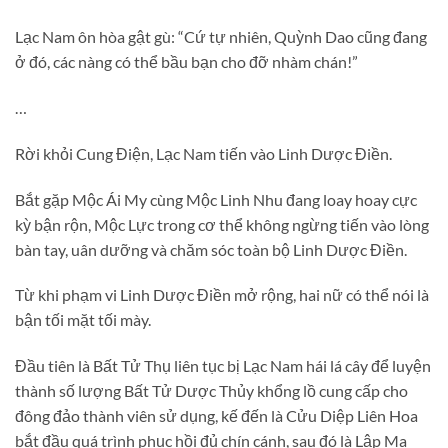
Lạc Nam ôn hòa gật gù: “Cứ tự nhiên, Quỳnh Dao cũng đang
ở đó, các nàng có thể bầu bạn cho đỡ nhàm chán!”
…
Rời khỏi Cung Điện, Lạc Nam tiến vào Linh Dược Điền.
Bắt gặp Mộc Ái My cùng Mộc Linh Nhu đang loay hoay cực
kỳ bận rộn, Mộc Lực trong cơ thể không ngừng tiến vào lòng
bàn tay, uân dưỡng và chăm sóc toàn bộ Linh Dược Điền.
Từ khi phạm vi Linh Dược Điền mở rộng, hai nữ có thể nói là
bận tối mặt tối mày.
Đầu tiên là Bất Tử Thụ liên tục bị Lạc Nam hái lá cây để luyện
thành số lượng Bất Tử Dược Thủy khổng lồ cung cấp cho
đông đảo thành viên sử dụng, kế đến là Cửu Diệp Liên Hoa
bắt đầu quá trình phục hồi đủ chín cánh, sau đó là Lập Ma