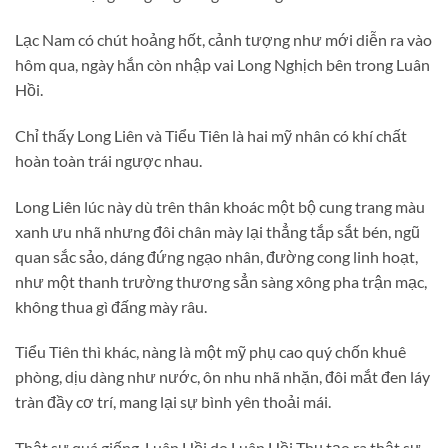
Lạc Nam có chút hoảng hốt, cảnh tượng như mới diễn ra vào
hôm qua, ngày hắn còn nhập vai Long Nghịch bên trong Luân
Hồi.
Chỉ thấy Long Liên và Tiểu Tiên là hai mỹ nhân có khí chất
hoàn toàn trái ngược nhau.
Long Liên lúc này dù trên thân khoác một bộ cung trang màu
xanh ưu nhã nhưng đôi chân mày lại thẳng tắp sắt bén, ngũ
quan sắc sảo, dáng đứng ngạo nhân, đường cong linh hoạt,
như một thanh trường thương sẳn sàng xông pha trận mạc,
không thua gì đấng mày râu.
Tiểu Tiên thì khác, nàng là một mỹ phụ cao quý chốn khuê
phòng, dịu dàng như nước, ôn nhu nhã nhặn, đôi mắt đen láy
tràn đầy cơ trí, mang lại sự bình yên thoải mái.
Thật sự quá giống, Luân Hồi do Luân Hồi Thụ tạo ra thật sự