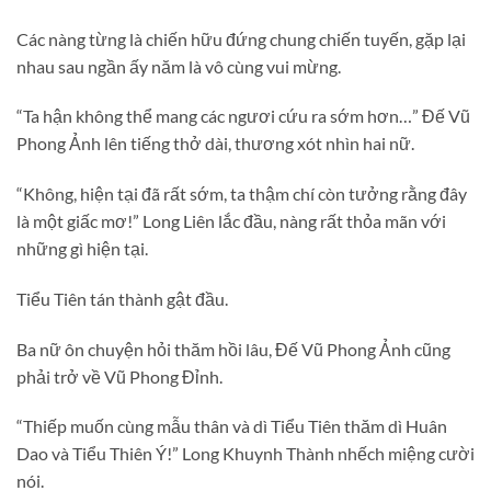
Các nàng từng là chiến hữu đứng chung chiến tuyến, gặp lại
nhau sau ngần ấy năm là vô cùng vui mừng.
“Ta hận không thể mang các ngươi cứu ra sớm hơn…” Đế Vũ
Phong Ảnh lên tiếng thở dài, thương xót nhìn hai nữ.
“Không, hiện tại đã rất sớm, ta thậm chí còn tưởng rằng đây
là một giấc mơ!” Long Liên lắc đầu, nàng rất thỏa mãn với
những gì hiện tại.
Tiểu Tiên tán thành gật đầu.
Ba nữ ôn chuyện hỏi thăm hồi lâu, Đế Vũ Phong Ảnh cũng
phải trở về Vũ Phong Đỉnh.
“Thiếp muốn cùng mẫu thân và dì Tiểu Tiên thăm dì Huân
Dao và Tiểu Thiên Ý!” Long Khuynh Thành nhếch miệng cười
nói.