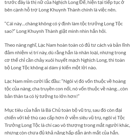
trước đây là thị nữ của Nghịch Long Đế, hiện tại tiếp tục ở
bên cạnh hỗ trợ Long Khuynh Thành chính là việc nên.
“Cái này…chàng không có ý định làm tộc trưởng Long Tộc
sao?” Long Khuynh Thành giật mình nhìn hắn hỏi.
Theo nàng nghĩ, Lạc Nam hoàn toàn có đủ tư cách và bản lĩnh
đảm nhiệm vị trí này, dù rằng hắn là nhân loại, nhưng trong
cơ thể chỉ cần chảy xuôi huyết mạch Nghịch Long, thì toàn
bộ Long Tộc không ai dám ý kiến một lời nào.
Lạc Nam mỉm cười lắc đầu: “Ngôi vị đó vốn thuộc về hoàng
tộc của nàng, cha truyền con nối, nó vốn thuộc về nàng…còn
bản thân ta có lý tưởng to lớn hơn!”
Mục tiêu của hắn là Bá Chủ toàn bộ vũ trụ, sau đó còn đại
chiến với kẻ thù cao cấp hơn ở viễn siêu vũ trụ, ngôi vị Tộc
Trưởng Long Tộc là chí cao vô thượng trong mắt người khác,
nhưng còn chưa đủ khả năng hấp dẫn ánh mắt của hắn.