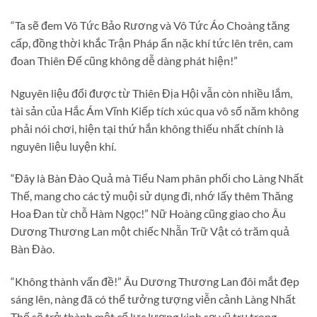
“Ta sẽ đem Vô Tức Bảo Rương và Vô Tức Áo Choàng tăng
cấp, đồng thời khắc Trận Pháp ẩn nặc khí tức lên trên, cam
đoan Thiên Đế cũng không dễ dàng phát hiện!”
Nguyên liệu đổi được từ Thiên Địa Hội vẫn còn nhiều lắm,
tài sản của Hắc Ám Vĩnh Kiếp tích xúc qua vô số năm không
phải nói chơi, hiện tại thứ hắn không thiếu nhất chính là
nguyên liệu luyện khí.
“Đây là Bàn Đào Quả mà Tiểu Nam phân phối cho Làng Nhất
Thế, mang cho các tỷ muội sử dụng đi, nhớ lấy thêm Thăng
Hoa Đan từ chỗ Hàm Ngọc!” Nữ Hoàng cũng giao cho Âu
Dương Thương Lan một chiếc Nhẫn Trữ Vật có trăm quả
Bàn Đào.
“Không thành vấn đề!” Âu Dương Thương Lan đôi mắt đẹp
sáng lên, nàng đã có thể tưởng tượng viễn cảnh Làng Nhất
Thế sẽ trở thành một cổ lực lượng kinh sợ vũ trụ trong