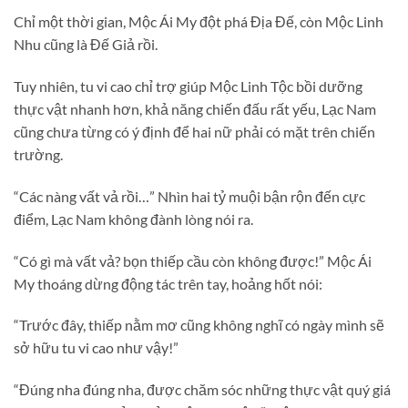
Chỉ một thời gian, Mộc Ái My đột phá Địa Đế, còn Mộc Linh
Nhu cũng là Đế Giả rồi.
Tuy nhiên, tu vi cao chỉ trợ giúp Mộc Linh Tộc bồi dưỡng
thực vật nhanh hơn, khả năng chiến đấu rất yếu, Lạc Nam
cũng chưa từng có ý định để hai nữ phải có mặt trên chiến
trường.
“Các nàng vất vả rồi…” Nhìn hai tỷ muội bận rộn đến cực
điểm, Lạc Nam không đành lòng nói ra.
“Có gì mà vất vả? bọn thiếp cầu còn không được!” Mộc Ái
My thoáng dừng động tác trên tay, hoảng hốt nói:
“Trước đây, thiếp nằm mơ cũng không nghĩ có ngày mình sẽ
sở hữu tu vi cao như vậy!”
“Đúng nha đúng nha, được chăm sóc những thực vật quý giá