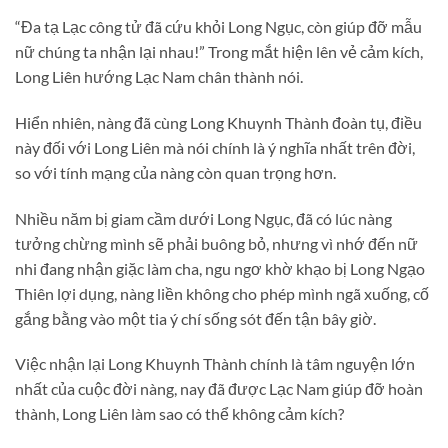
“Đa tạ Lạc công tử đã cứu khỏi Long Ngục, còn giúp đỡ mẫu
nữ chúng ta nhận lại nhau!” Trong mắt hiện lên vẻ cảm kích,
Long Liên hướng Lạc Nam chân thành nói.
Hiển nhiên, nàng đã cùng Long Khuynh Thành đoàn tụ, điều
này đối với Long Liên mà nói chính là ý nghĩa nhất trên đời,
so với tính mạng của nàng còn quan trọng hơn.
Nhiều năm bị giam cầm dưới Long Ngục, đã có lúc nàng
tưởng chừng mình sẽ phải buông bỏ, nhưng vì nhớ đến nữ
nhi đang nhận giặc làm cha, ngu ngơ khờ khạo bị Long Ngạo
Thiên lợi dụng, nàng liền không cho phép mình ngã xuống, cố
gắng bằng vào một tia ý chí sống sót đến tận bây giờ.
Việc nhận lại Long Khuynh Thành chính là tâm nguyện lớn
nhất của cuộc đời nàng, nay đã được Lạc Nam giúp đỡ hoàn
thành, Long Liên làm sao có thể không cảm kích?