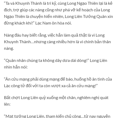
“Ta và Khuynh Thành là tri kỷ, cùng Long Ngạo Thiên lại là kẻ
địch, trợ giúp các nàng cũng như phá vỡ kế hoạch của Long
Ngạo Thiên là chuyện hiển nhiên, Long Liên Tướng Quân xin
đừng khách khí!” Lạc Nam ôn hòa nói.
Nàng đâu hay biết rằng, việc hắn làm quả thật là vì Long
Khuynh Thành…nhưng càng nhiều hơn là vì chính bản thân
nàng.
“Quân nhân chúng ta không dây dưa dài dòng!” Long Liên
nhìn hắn nói:
“Ân cứu mạng phải dùng mạng để báo, huống hồ ân tình của
Lạc công tử đối với ta còn vượt xa cả ân cứu mạng!”
Bất chợt Long Liên quỳ xuống một chân, nghiêm nghị quát
lên:
“Mạt tướng Long Liên, tham kiến chủ công…từ nay nguyện