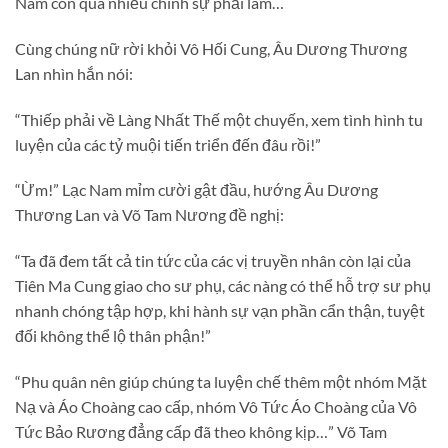
Nam còn quá nhiều chính sự phải làm…
Cùng chúng nữ rời khỏi Vô Hối Cung, Âu Dương Thương
Lan nhìn hắn nói:
“Thiếp phải về Làng Nhất Thế một chuyến, xem tình hình tu
luyện của các tỷ muội tiến triển đến đâu rồi!”
“Ừm!” Lạc Nam mỉm cười gật đầu, hướng Âu Dương
Thương Lan và Võ Tam Nương đề nghị:
“Ta đã đem tất cả tin tức của các vị truyền nhân còn lại của
Tiên Ma Cung giao cho sư phụ, các nàng có thể hỗ trợ sư phụ
nhanh chóng tập hợp, khi hành sự vạn phần cẩn thận, tuyệt
đối không thể lộ thân phận!”
“Phu quân nên giúp chúng ta luyện chế thêm một nhóm Mặt
Nạ và Áo Choàng cao cấp, nhóm Vô Tức Áo Choàng của Vô
Tức Bảo Rương đẳng cấp đã theo không kịp…” Võ Tam