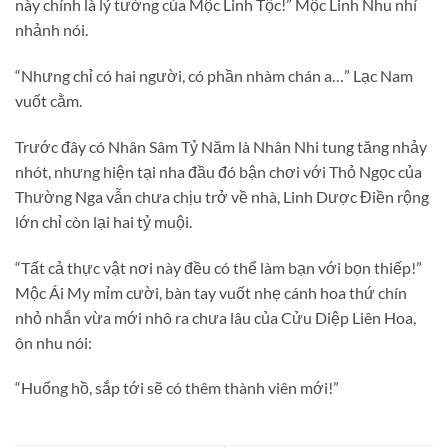
này chính là lý tưởng của Mộc Linh Tộc!” Mộc Linh Nhu nhí
nhảnh nói.
“Nhưng chỉ có hai người, có phần nhàm chán a…” Lạc Nam
vuốt cằm.
Trước đây có Nhân Sâm Tỷ Năm là Nhân Nhi tung tăng nhảy
nhót, nhưng hiện tại nha đầu đó bận chơi với Thỏ Ngọc của
Thường Nga vẫn chưa chịu trở về nhà, Linh Dược Điền rộng
lớn chỉ còn lại hai tỷ muội.
“Tất cả thực vật nơi này đều có thể làm bạn với bọn thiếp!”
Mộc Ái My mỉm cười, bàn tay vuốt nhẹ cánh hoa thứ chín
nhỏ nhắn vừa mới nhô ra chưa lâu của Cửu Diệp Liên Hoa,
ôn nhu nói:
“Huống hồ, sắp tới sẽ có thêm thành viên mới!”