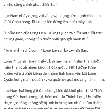
vì chủ công chinh phạt thiên hạ!”
Lạc Nam nhảy dựng, vội vàng vận dụng sức mạnh của Linh
Giới Châu nâng đỡ Long Liên đứng lên, nhíu mày nói:
“Phẩm tính của Long Liên Tướng Quân ta hiểu như đất trời
chứng giám, không cần thiết phải quỳ gối hành lễ!”
“Tuân mệnh chủ công!” Long Liên chắp tay hồi đáp.
Long Khuynh Thành thấy cảnh này mà âm thầm than thở,
mẫu thân quả nhiên không hổ là một vị Nữ Tướng từng
khiến vũ trụ phải kiêng dè, thống lĩnh hàng vạn Lôi Long
Quân hùng mạnh, quân kỷ và quân uy quá mức nghiêm minh.
Lạc Nam hài lòng gật đầu, Long Liên đã khôi phục tu vi Thiên
Long Đế thành công, lại thêm một tia Thánh Long Uy khiến
thực lực nàng không hề bị ảnh hưởng sau nhiều năm tháng
tù đày, trái lại còn mạnh mẽ hơn, trong hàng ngũ Thiên Đế