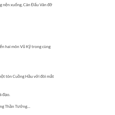
ang nện xuống, Cân Đẩu Vân đỡ
riển hai môn Vũ Kỹ trong cùng
một tôn Cuồng Hầu với đôi mắt
á đạo.
ong Thần Tướng…