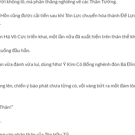
ời khổng lồ, mà phần thắng nghiêng về các Thần Tướng.
ồn cũng được cải tiến sau khi Tôn Lực chuyển hóa thành Đế Lực
.
n Hạ Vô Cực triển khai, một lần nữa đã xuất hiện trên thân thể k
 xuống đầu hắn.
ận vừa đánh vừa lui, dùng Như Ý Kim Cô Bổng nghênh đón Bá Đỉn
g lên, chiến ý bạo phát chưa từng có, vội vàng bứt ra một đám lô
Thân!”
…
àng vạn phân thân của Tôn Hầu Tử.