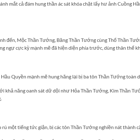
ánh mắt cả đám hung thần ác sát khóa chặt lấy hư ảnh Cuồng Hầu
h đến, Mộc Thần Tướng, Băng Thần Tướng cùng Thổ Thần Tướng 
g ngự cực kỳ mạnh mẽ đã hiện diện phía trước, dùng thân thể kh
ng Hầu Quyền mạnh mẽ hung hăng lại bị ba tôn Thần Tướng toàn d
với khả năng oanh sát dữ dội như Hỏa Thần Tướng, Kim Thần Tư
.
rú một tiếng tức giận, bị các tôn Thần Tướng nghiền nát thành c