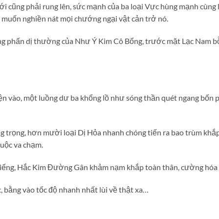
ới cũng phải rung lên, sức mạnh của ba loại Vực hùng mạnh cùng
muốn nghiền nát mọi chướng ngại vật cản trở nó.
ng phấn dị thường của Như Ý Kim Cô Bổng, trước mặt Lạc Nam bỗ
n vào, một luồng dư ba khổng lồ như sóng thần quét ngang bốn
trọng, hơn mười loại Dị Hỏa nhanh chóng tiến ra bao trùm khắp
cuộc va chạm.
iếng, Hắc Kim Đường Gân khảm nạm khắp toàn thân, cường hóa c
 bằng vào tốc độ nhanh nhất lùi về thật xa…