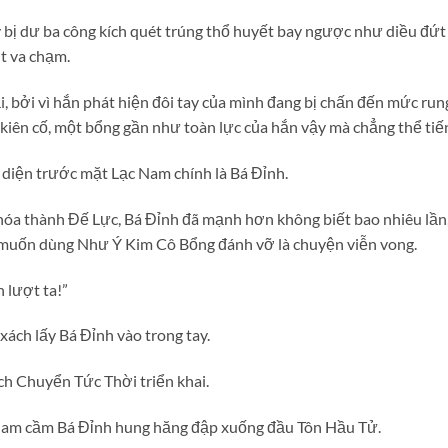
 bị dư ba công kích quét trúng thổ huyết bay ngược như diều đứt 
t va chạm.
i, bởi vì hắn phát hiện đôi tay của mình đang bị chấn đến mức r
iên cố, một bổng gần như toàn lực của hắn vậy mà chẳng thể tiế
 diện trước mặt Lạc Nam chính là Bá Đỉnh.
 hóa thành Đế Lực, Bá Đỉnh đã mạnh hơn không biết bao nhiêu lần
muốn dùng Như Ý Kim Cô Bổng đánh vỡ là chuyện viễn vong.
 lượt ta!”
ách lấy Bá Đỉnh vào trong tay.
ch Chuyển Tức Thời triển khai.
Nam cầm Bá Đỉnh hung hăng đập xuống đầu Tôn Hầu Tử.