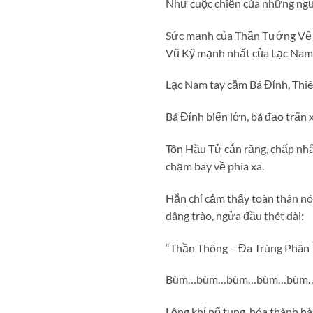
Như cuộc chiến của những ngư
Sức mạnh của Thần Tướng Vệ H
Vũ Kỹ mạnh nhất của Lạc Nam
Lạc Nam tay cầm Bá Đỉnh, Thiê
Bá Đỉnh biến lớn, bá đạo trấn
Tôn Hầu Tử cắn răng, chấp nh
chạm bay về phía xa.
Hắn chỉ cảm thấy toàn thân nón
dâng trào, ngửa đầu thét dài:
“Thần Thông – Đa Trùng Phân 
Bùm…bùm…bùm…bùm…bùm
Lông khỉ nổ tung, hóa thành h