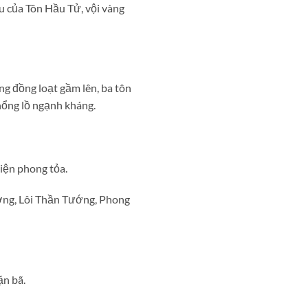
 của Tôn Hầu Tử, vội vàng
đồng loạt gầm lên, ba tôn
ổng lồ ngạnh kháng.
iện phong tỏa.
ớng, Lôi Thần Tướng, Phong
ặn bã.