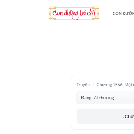
Bỏ
qua
CON ĐƯỜN
nội
dung
Truyện
/
Chương 1566: Một 
‹ Ch