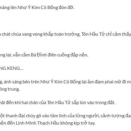
 nâng lên Như Ý Kim Cô Bổng đón đỡ.
chát chúa vang vọng khắp toàn trường, Tôn Hầu Tử chỉ cảm thấy đ
g lại, vẫn cầm Bá Đỉnh điên cuồng đập nện.
ENG KENG…
g, ánh sáng bên trên Như Ý Kim Cô Bổng lại ảm đạm phai mờ đi m
ông trung.
ãi đến khi hai chân của Tôn Hầu Tử sắp lún vào trong đất.
ột thanh đại chùy gõ vào tâm linh của từng người, cảnh tượng đa
ện đến Linh Minh Thạch Hầu không kịp trở tay.