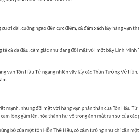
 cười dài, cuồng ngạo đến cực điểm, cả đám xách lấy hàng vạn t
 tê cả da đầu, cảm giác như đang đối mặt với một bầy Linh Minh
g vạn Tôn Hầu Tử ngang nhiên vây lấy các Thần Tướng Vệ Hồn, đ
tâm.
t mạnh, nhưng đối mặt với hàng vạn phân thân của Tôn Hầu Tử c
 cam lòng gầm lên, hóa thành hư vô trong ánh mắt run sợ của các
hủng bố của một tôn Hỗn Thế Hầu, có cảm tưởng như chỉ cần một