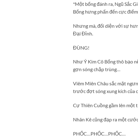
*Một bổng đánh ra, Ngũ Sắc Gi
Bổng hưng phấn đến cực điểm 
Nhưng mà, đối diện với sự hư
Đại Đỉnh.
ĐÙNG!
Như Ý Kim Cô Bổng thô bạo nệ
gợn sóng chập trùng…
Viêm Miên Châu sắc mặt ngưng 
trước đợt sóng xung kích của 
Cự Thiên Cuồng gầm lên một t
Nhân Kê cũng đạp ra một cước,
PHỐC…PHỐC…PHỐC…