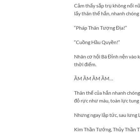
Cảm thấy sắp trụ không nổi nữ
lấy thân thể hắn, nhanh chóng 
“Pháp Thân Tượng Địa!”
“Cuồng Hầu Quyền!”
Nhân cơ hội Bá Đỉnh nện vào kh
thời điểm.
ẦM ẦM ẦM ẦM…
Thân thể của hắn nhanh chóng 
đỏ rực như máu, toàn lực tung
Nhưng ngay lập tức, sau lưng 
Kim Thần Tướng, Thủy Thần 