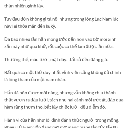
thản nhiên gánh lấy.
Tuy đau đớn không gì tả nổi nhưng trong lòng Lạc Nam lúc
này lại thỏa mãn đến lạ kỳ.
Đã bao nhiêu lần hắn mong ước đến hôn vào bờ môi xinh
xắn này như quá khứ, rốt cuộc có thể làm được lần nữa.
Thương thế, máu tươi, mặt dày…tất cả đều đáng giá.
Bất quá có một thứ duy nhất vĩnh viễn cũng không đủ chính
là lòng tham của một nam nhân.
Hắn đã hôn được môi nàng, nhưng vẫn không chịu thành
thật vươn ra đầu lưỡi, tách nhẹ hai cánh môi ướt át, đảo qua
hàm răng thơm tho, bắt lấy chiếc lưỡi kiều diễm đó.
Hành vi của hắn như lôi đình đánh thức người trong mộng,
Phiêu Tử Hàm vốn đang mơ mơ màng màng lập tức lấy lại