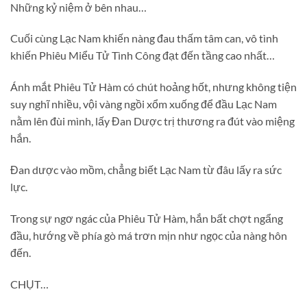
Những kỷ niệm ở bên nhau…
Cuối cùng Lạc Nam khiến nàng đau thấm tâm can, vô tình
khiến Phiêu Miểu Tử Tình Công đạt đến tầng cao nhất…
Ánh mắt Phiêu Tử Hàm có chút hoảng hốt, nhưng không tiện
suy nghĩ nhiều, vội vàng ngồi xổm xuống để đầu Lạc Nam
nằm lên đùi mình, lấy Đan Dược trị thương ra đút vào miệng
hắn.
Đan dược vào mồm, chẳng biết Lạc Nam từ đâu lấy ra sức
lực.
Trong sự ngơ ngác của Phiêu Tử Hàm, hắn bất chợt ngẩng
đầu, hướng về phía gò má trơn mịn như ngọc của nàng hôn
đến.
CHỤT…