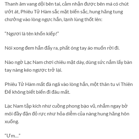
Thanh âm vang dội bên tai, cảm nhận được bên má có chút
ướt át, Phiêu Tử Hàm sắc mặt biến sắc, hung hăng tung
chưởng vào lòng ngực hắn, lạnh lùng thốt lên:
“Ngươi là tên khốn kiếp!”
Nói xong đem hắn đẩy ra, phất óng tay áo muốn rời đi.
Nào ngờ Lạc Nam chơi chiêu mặt dày, dùng sức nắm lấy bàn
tay nàng kéo ngược trở lại.
Phiêu Tử Hàm mất đà ngã vào lòng hắn, một thân tu vi Thiên
Đế không biết biến đi đâu mất.
Lạc Nam tập kích như cuồng phong bạo vũ, nhắm ngay bờ
môi đầy đặn đỏ rực như hỏa diễm của nàng hung hăng hôn
xuống.
“Ưm…”