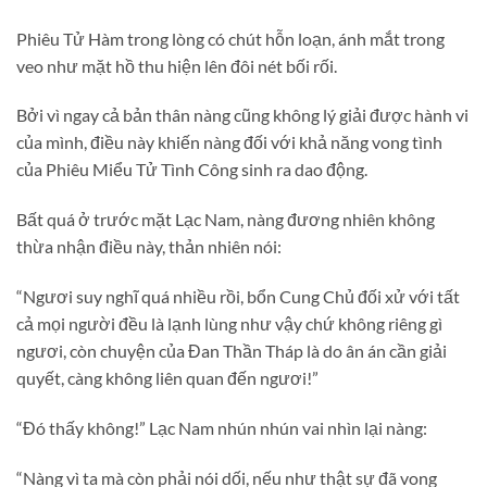
Phiêu Tử Hàm trong lòng có chút hỗn loạn, ánh mắt trong
veo như mặt hồ thu hiện lên đôi nét bối rối.
Bởi vì ngay cả bản thân nàng cũng không lý giải được hành vi
của mình, điều này khiến nàng đối với khả năng vong tình
của Phiêu Miểu Tử Tình Công sinh ra dao động.
Bất quá ở trước mặt Lạc Nam, nàng đương nhiên không
thừa nhận điều này, thản nhiên nói:
“Ngươi suy nghĩ quá nhiều rồi, bổn Cung Chủ đối xử với tất
cả mọi người đều là lạnh lùng như vậy chứ không riêng gì
ngươi, còn chuyện của Đan Thần Tháp là do ân án cần giải
quyết, càng không liên quan đến ngươi!”
“Đó thấy không!” Lạc Nam nhún nhún vai nhìn lại nàng:
“Nàng vì ta mà còn phải nói dối, nếu như thật sự đã vong