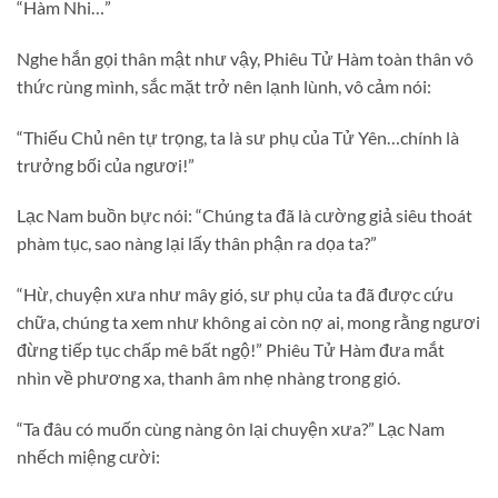
“Hàm Nhi…”
Nghe hắn gọi thân mật như vậy, Phiêu Tử Hàm toàn thân vô
thức rùng mình, sắc mặt trở nên lạnh lùnh, vô cảm nói:
“Thiếu Chủ nên tự trọng, ta là sư phụ của Tử Yên…chính là
trưởng bối của ngươi!”
Lạc Nam buồn bực nói: “Chúng ta đã là cường giả siêu thoát
phàm tục, sao nàng lại lấy thân phận ra dọa ta?”
“Hừ, chuyện xưa như mây gió, sư phụ của ta đã được cứu
chữa, chúng ta xem như không ai còn nợ ai, mong rằng ngươi
đừng tiếp tục chấp mê bất ngộ!” Phiêu Tử Hàm đưa mắt
nhìn về phương xa, thanh âm nhẹ nhàng trong gió.
“Ta đâu có muốn cùng nàng ôn lại chuyện xưa?” Lạc Nam
nhếch miệng cười: