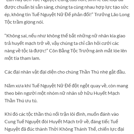
được chuẩn bị sẳn sàng, chúng ta cùng nhau hợp lực tạo sức
ép, không tin Tuế Nguyệt Nữ Đế phản đối!” Trưởng Lão Long
Tộc trầm giọng nói.
“Không sai, nếu như không thể bắt những nữ nhân kia giao
trả huyết mạch trở về, vậy chúng ta chỉ cần hỏi cưới các
nàng về tộc là được!” Côn Bằng Tộc Trưởng ánh mắt lóe lên
một tia tham lam.
Các đại nhân vật đại diện cho chúng Thần Thú nhẹ gật đầu.
Năm xưa khi Tuế Nguyệt Nữ Đế đột ngột quay về, còn mang
theo bên người một nhóm nữ nhân sở hữu Huyết Mạch
Thần Thú ưu tú.
Khi đó các tộc thần thú nổi trận lôi đình, muốn đánh vào
Cung Tuế Nguyệt đòi Huyết Mạch trở về, đáng tiếc Tuế
Nguyệt đã đúc thành Thời Không Thánh Thể, chiến lực đại