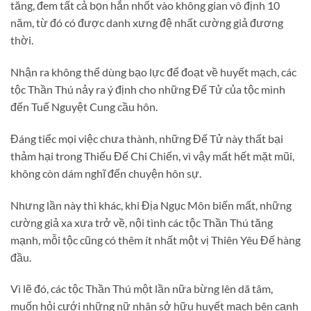
tăng, đem tất cả bọn hắn nhốt vào không gian vô định 10
năm, từ đó có được danh xưng đệ nhất cường giả đương
thời.
Nhận ra không thể dùng bạo lực để đoạt về huyết mạch, các
tộc Thần Thú nảy ra ý định cho những Đế Tử của tộc mình
đến Tuế Nguyệt Cung cầu hôn.
Đáng tiếc mọi việc chưa thành, những Đế Tử này thất bại
thảm hại trong Thiếu Đế Chi Chiến, vì vậy mất hết mặt mũi,
không còn dám nghĩ đến chuyện hôn sự.
Nhưng lần này thì khác, khi Địa Ngục Môn biến mất, những
cường giả xa xưa trở về, nội tình các tộc Thần Thú tăng
mạnh, mỗi tộc cũng có thêm ít nhất một vị Thiên Yêu Đế hàng
đầu.
Vì lẽ đó, các tộc Thần Thú một lần nữa bừng lên dã tâm,
muốn hỏi cưới những nữ nhân sở hữu huyết mạch bên cạnh