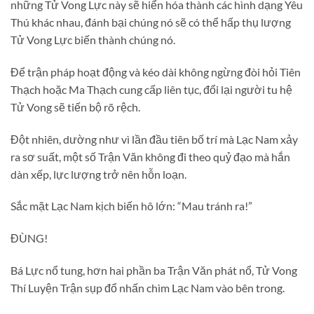
những Tử Vong Lực này sẽ hiển hóa thành các hình dạng Yêu
Thú khác nhau, đánh bại chúng nó sẽ có thể hấp thụ lượng
Tử Vong Lực biến thành chúng nó.
Để trận pháp hoạt động và kéo dài không ngừng đòi hỏi Tiên
Thạch hoặc Ma Thạch cung cấp liên tục, đổi lại người tu hệ
Tử Vong sẽ tiến bộ rõ rệch.
Đột nhiên, dường như vì lần đầu tiên bố trí mà Lạc Nam xảy
ra sơ suất, một số Trận Văn không đi theo quỷ đạo mà hắn
dàn xếp, lực lượng trở nên hỗn loạn.
Sắc mặt Lạc Nam kịch biến hô lớn: “Mau tránh ra!”
ĐÙNG!
Bá Lực nổ tung, hơn hai phần ba Trận Văn phát nổ, Tử Vong
Thí Luyện Trận sụp đổ nhấn chìm Lạc Nam vào bên trong.