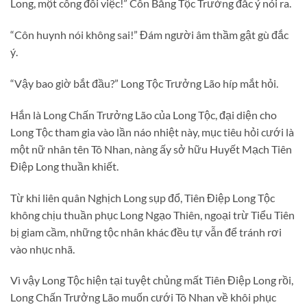
Long, một công đôi việc!” Côn Bằng Tộc Trưởng đắc ý nói ra.
“Côn huynh nói không sai!” Đám người âm thầm gật gù đắc
ý.
“Vậy bao giờ bắt đầu?” Long Tộc Trưởng Lão híp mắt hỏi.
Hắn là Long Chấn Trưởng Lão của Long Tộc, đại diện cho
Long Tộc tham gia vào lần náo nhiệt này, mục tiêu hỏi cưới là
một nữ nhân tên Tô Nhan, nàng ấy sở hữu Huyết Mạch Tiên
Điệp Long thuần khiết.
Từ khi liên quân Nghịch Long sụp đổ, Tiên Điệp Long Tộc
không chịu thuần phục Long Ngạo Thiên, ngoại trừ Tiểu Tiên
bị giam cầm, những tộc nhân khác đều tự vẫn để tránh rơi
vào nhục nhã.
Vì vậy Long Tộc hiện tại tuyệt chủng mất Tiên Điệp Long rồi,
Long Chấn Trưởng Lão muốn cưới Tô Nhan về khôi phục