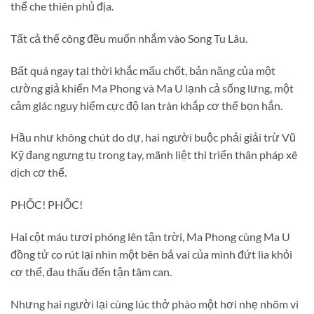
thể che thiên phủ địa.
Tất cả thế công đều muốn nhắm vào Song Tu Lâu.
Bất quá ngay tại thời khắc mấu chốt, bản năng của một
cường giả khiến Ma Phong và Ma U lạnh cả sống lưng, một
cảm giác nguy hiểm cực độ lan tràn khắp cơ thể bọn hắn.
Hầu như không chút do dự, hai người buộc phải giải trừ Vũ
Kỹ đang ngưng tụ trong tay, mãnh liệt thi triển thân pháp xê
dịch cơ thể.
PHỐC! PHỐC!
Hai cột máu tươi phóng lên tận trời, Ma Phong cùng Ma U
đồng tử co rút lại nhìn một bên bả vai của mình đứt lìa khỏi
cơ thể, đau thấu đến tận tâm can.
Nhưng hai người lại cùng lúc thở phào một hơi nhẹ nhõm vì