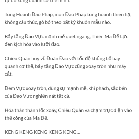
tự do xung quanh cơ thể mình.
Tung Hoành Đao Pháp, môn Đao Pháp tung hoành thiên hạ,
không câu thúc, gò bó theo bất kỳ khuôn mẫu nào.
Bảy tầng Đao Vực mạnh mẽ quét ngang, Thiên Ma Đế Lực
đen kịch hòa vào lưỡi đao.
Chiêu Quân huy vũ Đoãn Đao với tốc độ khủng bố bay
quanh cơ thể, bảy tầng Đao Vực cũng xoay tròn như máy
cắt.
Đem Vực xoay tròn, dùng sự mạnh mẽ, khí phách, sắc bén
của Đao Vực nghiền nát tất cả.
Hóa thân thành lốc xoáy, Chiêu Quân va chạm trực diện vào
thế công của Ma Đế.
KENG KENG KENG KENG KENG…