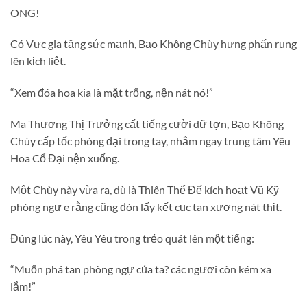
ONG!
Có Vực gia tăng sức mạnh, Bạo Không Chùy hưng phấn rung
lên kịch liệt.
“Xem đóa hoa kia là mặt trống, nện nát nó!”
Ma Thương Thị Trưởng cất tiếng cười dữ tợn, Bạo Không
Chùy cấp tốc phóng đại trong tay, nhắm ngay trung tâm Yêu
Hoa Cổ Đại nện xuống.
Một Chùy này vừa ra, dù là Thiên Thể Đế kích hoạt Vũ Kỹ
phòng ngự e rằng cũng đón lấy kết cục tan xương nát thịt.
Đúng lúc này, Yêu Yêu trong trẻo quát lên một tiếng:
“Muốn phá tan phòng ngự của ta? các ngươi còn kém xa
lắm!”