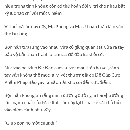
hiện trong tinh không, còn có thể hoán đổi vị trí cho nhau bất
kỳ lúc nào chỉ với một ý niệm.
Vì thế mà lúc này đây, Ma Phong và Ma U hoàn toàn lâm vào
thế bị động.
Bọn hắn tựa lưng vào nhau, vừa cố gắng quan sát, vừa ra tay
bảo vệ bản thân tránh bị ám sát để đầu lìa khỏi cổ.
Nốc vào hai viện Đế Đan cầm lại vết máu trên bả vai, cánh
tay vẫn không thể mọc lại vì vết thương là do Đế Cấp Cực
Phẩm Pháp Bảo gây ra, sắc mặt khó coi đến cực điểm.
Bọn hắn không tin rằng mình đường đường là hai vị trưởng
lão mạnh nhất của Ma Đình, lúc này lại bị hai kẻ sát thủ bức
vào hiểm cảnh như vậy.
“Giúp bọn họ một chút đi!”