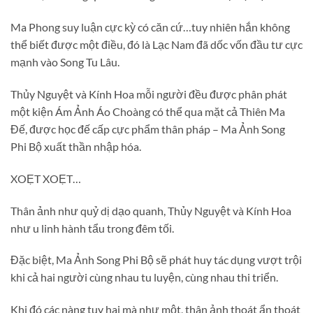
Ma Phong suy luận cực kỳ có căn cứ…tuy nhiên hắn không
thể biết được một điều, đó là Lạc Nam đã dốc vốn đầu tư cực
mạnh vào Song Tu Lâu.
Thủy Nguyệt và Kính Hoa mỗi người đều được phân phát
một kiện Ám Ảnh Áo Choàng có thể qua mặt cả Thiên Ma
Đế, được học đế cấp cực phẩm thân pháp – Ma Ảnh Song
Phi Bộ xuất thần nhập hóa.
XOẸT XOẸT…
Thân ảnh như quỷ dị dạo quanh, Thủy Nguyệt và Kính Hoa
như u linh hành tẩu trong đêm tối.
Đặc biệt, Ma Ảnh Song Phi Bộ sẽ phát huy tác dụng vượt trội
khi cả hai người cùng nhau tu luyện, cùng nhau thi triển.
Khi đó các nàng tuy hai mà như một, thân ảnh thoát ẩn thoát