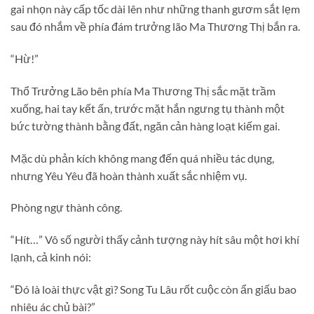
gai nhọn này cấp tốc dài lên như những thanh gươm sắt lẹm
sau đó nhắm về phía đám trưởng lão Ma Thương Thị bắn ra.
“Hừ!”
Thổ Trưởng Lão bên phía Ma Thương Thị sắc mặt trầm
xuống, hai tay kết ấn, trước mặt hắn ngưng tụ thành một
bức tường thành bằng đất, ngăn cản hàng loạt kiếm gai.
Mặc dù phản kích không mang đến quá nhiều tác dụng,
nhưng Yêu Yêu đã hoàn thành xuất sắc nhiệm vụ.
Phòng ngự thành công.
“Hít…” Vô số người thấy cảnh tượng này hít sâu một hơi khí
lạnh, cả kinh nói:
“Đó là loài thực vật gì? Song Tu Lâu rốt cuộc còn ẩn giấu bao
nhiêu ác chủ bài?”