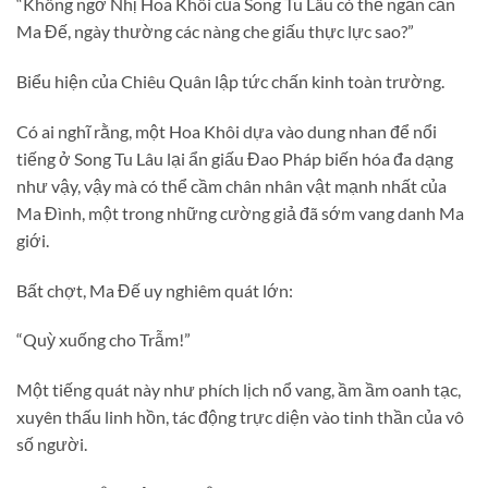
“Không ngờ Nhị Hoa Khôi của Song Tu Lâu có thể ngăn cản
Ma Đế, ngày thường các nàng che giấu thực lực sao?”
Biểu hiện của Chiêu Quân lập tức chấn kinh toàn trường.
Có ai nghĩ rằng, một Hoa Khôi dựa vào dung nhan để nổi
tiếng ở Song Tu Lâu lại ẩn giấu Đao Pháp biến hóa đa dạng
như vậy, vậy mà có thể cầm chân nhân vật mạnh nhất của
Ma Đình, một trong những cường giả đã sớm vang danh Ma
giới.
Bất chợt, Ma Đế uy nghiêm quát lớn:
“Quỳ xuống cho Trẫm!”
Một tiếng quát này như phích lịch nổ vang, ầm ầm oanh tạc,
xuyên thấu linh hồn, tác động trực diện vào tinh thần của vô
số người.