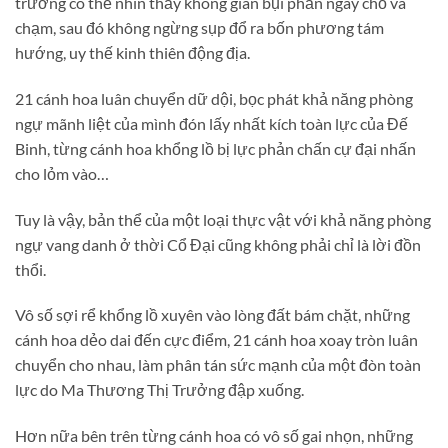
trường có thể nhìn thấy không gian bụi phấn ngay chỗ va
chạm, sau đó không ngừng sụp đổ ra bốn phương tám
hướng, uy thế kinh thiên động địa.
21 cánh hoa luân chuyển dữ dội, bọc phát khả năng phòng
ngự mãnh liệt của mình đón lấy nhất kích toàn lực của Đế
Binh, từng cánh hoa khổng lồ bị lực phản chấn cự đại nhấn
cho lỏm vào…
Tuy là vậy, bản thể của một loại thực vật với khả năng phòng
ngự vang danh ở thời Cổ Đại cũng không phải chỉ là lời đồn
thổi.
Vô số sợi rể khổng lồ xuyên vào lòng đất bám chặt, những
cánh hoa dẻo dai đến cực điểm, 21 cánh hoa xoay tròn luân
chuyển cho nhau, làm phân tán sức mạnh của một đòn toàn
lực do Ma Thương Thị Trưởng đập xuống.
Hơn nữa bên trên từng cánh hoa có vô số gai nhọn, những