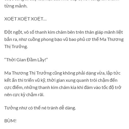
từng mảnh.
XOẸT XOẸT XOẸT…
Đột ngột, vô số thanh kim châm bên trên thân giáp mãnh liệt
bắn ra, như cuồng phong bạo vũ bao phủ cơ thể Ma Thương
Thị Trưởng.
“Thời Gian Đầm Lầy!”
Ma Thương Thị Trưởng cũng không phải dạng vừa, lập tức
kết ấn thi triển vũ kỹ, thời gian xung quanh trôi chậm đến
cực điểm, những thanh kim châm kia khi đâm vào tốc độ trở
nên cực kỳ chậm rãi.
Tưởng như có thể né tránh dễ dàng.
BÙM!