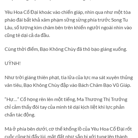
Yêu Hoa Cổ Đại khoác vào chiến giáp, nhìn qua như một tòa
pháo đài bất khả xâm phạm sững sừng phía trước Song Tu
Lâu, số lượng kim châm bên trên khiến người ngoài nhìn vào
cũng tê dại cả da đầu.
Cùng thời điểm, Bạo Không Chùy đã thô bạo giáng xuống.
UỲNH!
Như trời giáng thiên phạt, tia lửa của lực ma sát xuyên thủng
vân tiêu, Bạo Không Chùy đập vào Bách Châm Bạo Vũ Giáp.
“Hự…” Cổ họng rên lên một tiếng, Ma Thương Thị Trưởng
chỉ cảm thấy đôi tay của mình tê dại kịch liệt khi lực phản
chấn tác động.
Mà ở phía bên dưới, cơ thể khổng lồ của Yêu Hoa Cổ Đại rốt
cuộc cũng bị đẩy lùi, mặt đất như sắp bị xới tung lên thành