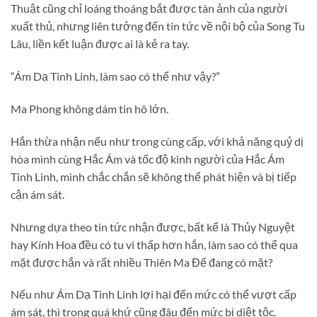
Thuật cũng chỉ loáng thoáng bắt được tàn ảnh của người
xuất thủ, nhưng liên tưởng đến tin tức về nội bộ của Song Tu
Lâu, liền kết luận được ai là kẻ ra tay.
“Ám Dạ Tinh Linh, làm sao có thể như vậy?”
Ma Phong không dám tin hô lớn.
Hắn thừa nhận nếu như trong cùng cấp, với khả năng quỷ dị
hòa mình cùng Hắc Ám và tốc độ kinh người của Hắc Ám
Tinh Linh, mình chắc chắn sẽ không thể phát hiện và bị tiếp
cận ám sát.
Nhưng dựa theo tin tức nhận được, bất kể là Thủy Nguyệt
hay Kính Hoa đều có tu vi thấp hơn hắn, làm sao có thể qua
mặt được hắn và rất nhiều Thiên Ma Đế đang có mặt?
Nếu như Ám Dạ Tinh Linh lợi hại đến mức có thể vượt cấp
ám sát, thì trong quá khứ cũng đâu đến mức bị diệt tộc.