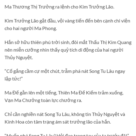
Ma Thương Thị Trưởng ra lệnh cho Kim Trưởng Lão.
Kim Trưởng Lão gật đầu, vội vàng tiến đến bên cạnh chi viện
cho hai người Ma Phong.
Hắn sở hữu thiên phú trời sinh, đôi mắt Thấu Thị Kim Quang
nên miễn cưỡng nhìn thấy quỷ tích di động của hai người
Thủy Nguyệt.
“Cố gắng cầm cự một chút, trẫm phá nát Song Tu Lâu ngay
lập tức!”
Ma Đế gằn lên một tiếng, Thiên Ma Đế Kiếm trảm xuống,
Vạn Ma Chưởng toàn lực chưởng ra.
Chỉ cần nghiền nát Song Tu Lâu, không tin Thủy Nguyệt và
Kính Hoa còn tâm trạng ám sát trưởng lão của hắn.
“Muốn phá Song Tu Lâu? Hỏi đao trong tay của ta trước đã!”