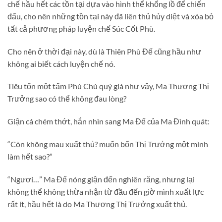
chế hầu hết các tồn tại dựa vào hình thể khổng lồ để chiến
đấu, cho nên những tồn tại này đã liên thủ hủy diệt và xóa bỏ
tất cả phương pháp luyện chế Súc Cốt Phù.
Cho nên ở thời đại này, dù là Thiên Phù Đế cũng hầu như
không ai biết cách luyện chế nó.
Tiêu tốn một tấm Phù Chú quý giá như vậy, Ma Thương Thị
Trưởng sao có thể không đau lòng?
Giận cá chém thớt, hắn nhìn sang Ma Đế của Ma Đình quát:
“Còn không mau xuất thủ? muốn bổn Thị Trưởng một mình
làm hết sao?”
“Ngươi…” Ma Đế nóng giận đến nghiên răng, nhưng lại
không thể không thừa nhận từ đầu đến giờ mình xuất lực
rất ít, hầu hết là do Ma Thương Thị Trưởng xuất thủ.