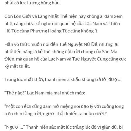
phải có lực lượng hùng hậu.
Côn Lôn Giới và Làng Nhất Thế hiện nay không ai dám xem
nhẹ, càng chưa kể nghe nói quan hệ của Lạc Nam và Thiên
Hồ Tộc cùng Phượng Hoàng Tộc cũng không ít.
Hắn vô thức muốn nói đến Tuế Nguyệt Nữ Đế, nhưng lại
nhớ đến nàng là kẻ thù không đội trời chung của Săn Ma
Điện, mà quan hệ của Lạc Nam và Tuế Nguyệt Cung cũng cực
kỳ mật thiết.
Trong lúc nhất thời, thanh niên á khẩu không trả lời được.
“Thế nào?” Lạc Nam mỉa mai nhếch mép:
“Một con ếch cũng dám mở miệng nói đạo lý với cuồng long
trên chín tầng trời, ngươi thật khiến ta buồn cười!”
“Ngươi…” Thanh niên sắc mặt lúc trắng lúc đỏ vì giận dữ, bị