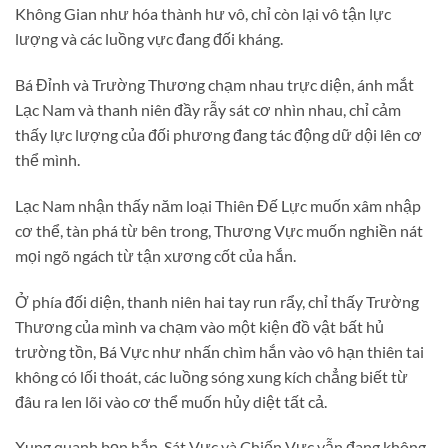
Không Gian như hóa thành hư vô, chỉ còn lại vô tận lực
lượng và các luồng vực đang đối kháng.
Bá Đỉnh và Trường Thương chạm nhau trực diện, ánh mắt
Lạc Nam và thanh niên đầy rẫy sát cơ nhìn nhau, chỉ cảm
thấy lực lượng của đối phương đang tác động dữ dội lên cơ
thể mình.
Lạc Nam nhận thấy năm loại Thiên Đế Lực muốn xâm nhập
cơ thể, tàn phá từ bên trong, Thương Vực muốn nghiền nát
mọi ngõ ngách từ tận xương cốt của hắn.
Ở phía đối diện, thanh niên hai tay run rẩy, chỉ thấy Trường
Thương của mình va chạm vào một kiện đồ vật bất hủ
trường tồn, Bá Vực như nhấn chìm hắn vào vô hạn thiên tai
không có lối thoát, các luồng sóng xung kích chẳng biết từ
đâu ra len lõi vào cơ thể muốn hủy diệt tất cả.
Xung quanh bọn hắn, Sát Vực và Chiến Vực vẫn đang không