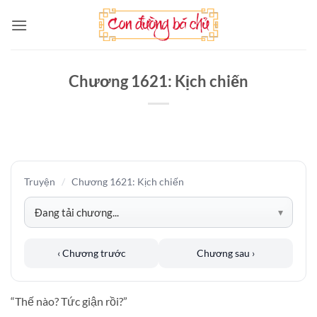
Bỏ
qua
nội
dung
Chương 1621: Kịch chiến
Truyện
/
Chương 1621: Kịch chiến
‹ Chương trước
Chương sau ›
“Thế nào? Tức giận rồi?”