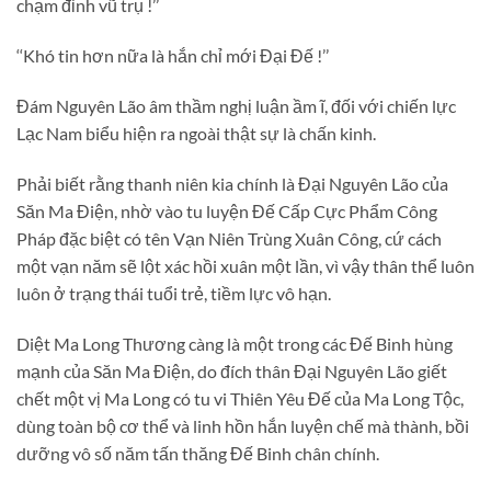
chạm đỉnh vũ trụ !’’
‘‘Khó tin hơn nữa là hắn chỉ mới Đại Đế !’’
Đám Nguyên Lão âm thầm nghị luận ầm ĩ, đối với chiến lực
Lạc Nam biểu hiện ra ngoài thật sự là chấn kinh.
Phải biết rằng thanh niên kia chính là Đại Nguyên Lão của
Săn Ma Điện, nhờ vào tu luyện Đế Cấp Cực Phẩm Công
Pháp đặc biệt có tên Vạn Niên Trùng Xuân Công, cứ cách
một vạn năm sẽ lột xác hồi xuân một lần, vì vậy thân thể luôn
luôn ở trạng thái tuổi trẻ, tiềm lực vô hạn.
Diệt Ma Long Thương càng là một trong các Đế Binh hùng
mạnh của Săn Ma Điện, do đích thân Đại Nguyên Lão giết
chết một vị Ma Long có tu vi Thiên Yêu Đế của Ma Long Tộc,
dùng toàn bộ cơ thể và linh hồn hắn luyện chế mà thành, bồi
dưỡng vô số năm tấn thăng Đế Binh chân chính.