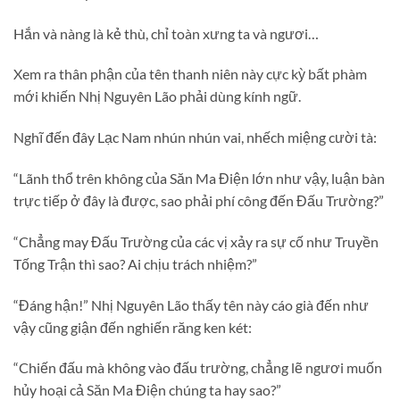
Hắn và nàng là kẻ thù, chỉ toàn xưng ta và ngươi…
Xem ra thân phận của tên thanh niên này cực kỳ bất phàm
mới khiến Nhị Nguyên Lão phải dùng kính ngữ.
Nghĩ đến đây Lạc Nam nhún nhún vai, nhếch miệng cười tà:
“Lãnh thổ trên không của Săn Ma Điện lớn như vậy, luận bàn
trực tiếp ở đây là được, sao phải phí công đến Đấu Trường?”
“Chẳng may Đấu Trường của các vị xảy ra sự cố như Truyền
Tống Trận thì sao? Ai chịu trách nhiệm?”
“Đáng hận!” Nhị Nguyên Lão thấy tên này cáo già đến như
vậy cũng giận đến nghiến răng ken két:
“Chiến đấu mà không vào đấu trường, chẳng lẽ ngươi muốn
hủy hoại cả Săn Ma Điện chúng ta hay sao?”