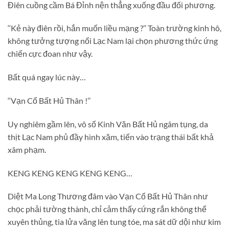
Điên cuồng cầm Bá Đỉnh nện thẳng xuống đầu đối phương.
‘‘Kẻ này điên rồi, hắn muốn liều mạng ?’’ Toàn trường kinh hô,
không tưởng tượng nổi Lạc Nam lại chọn phương thức ứng
chiến cực đoan như vậy.
Bất quá ngay lúc này…
‘‘Vạn Cổ Bất Hủ Thân !’’
Uy nghiêm gầm lên, vô số Kinh Văn Bất Hủ ngâm tụng, da
thịt Lạc Nam phủ đầy hình xăm, tiến vào trạng thái bất khả
xâm phạm.
KENG KENG KENG KENG KENG…
Diệt Ma Long Thương đâm vào Vạn Cổ Bất Hủ Thân như
chọc phải tường thành, chỉ cảm thấy cứng rắn không thể
xuyên thủng, tia lửa văng lên tung tóe, ma sát dữ dội như kim