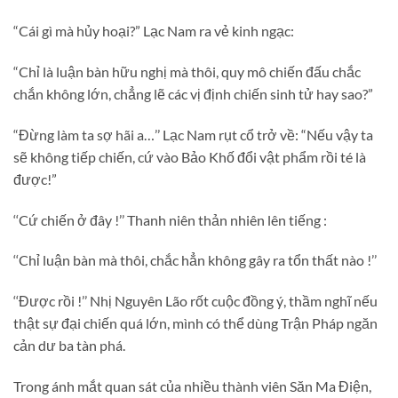
“Cái gì mà hủy hoại?” Lạc Nam ra vẻ kinh ngạc:
“Chỉ là luận bàn hữu nghị mà thôi, quy mô chiến đấu chắc
chắn không lớn, chẳng lẽ các vị định chiến sinh tử hay sao?”
“Đừng làm ta sợ hãi a…’’ Lạc Nam rụt cổ trở về: “Nếu vậy ta
sẽ không tiếp chiến, cứ vào Bảo Khố đổi vật phẩm rồi té là
được!”
‘‘Cứ chiến ở đây !’’ Thanh niên thản nhiên lên tiếng :
‘‘Chỉ luận bàn mà thôi, chắc hẳn không gây ra tổn thất nào !’’
‘‘Được rồi !’’ Nhị Nguyên Lão rốt cuộc đồng ý, thầm nghĩ nếu
thật sự đại chiến quá lớn, mình có thể dùng Trận Pháp ngăn
cản dư ba tàn phá.
Trong ánh mắt quan sát của nhiều thành viên Săn Ma Điện,