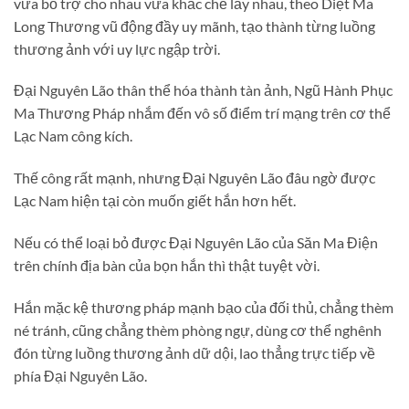
vừa bổ trợ cho nhau vừa khắc chế lấy nhau, theo Diệt Ma
Long Thương vũ động đầy uy mãnh, tạo thành từng luồng
thương ảnh với uy lực ngập trời.
Đại Nguyên Lão thân thể hóa thành tàn ảnh, Ngũ Hành Phục
Ma Thương Pháp nhắm đến vô số điểm trí mạng trên cơ thể
Lạc Nam công kích.
Thế công rất mạnh, nhưng Đại Nguyên Lão đâu ngờ được
Lạc Nam hiện tại còn muốn giết hắn hơn hết.
Nếu có thể loại bỏ được Đại Nguyên Lão của Săn Ma Điện
trên chính địa bàn của bọn hắn thì thật tuyệt vời.
Hắn mặc kệ thương pháp mạnh bạo của đối thủ, chẳng thèm
né tránh, cũng chẳng thèm phòng ngự, dùng cơ thể nghênh
đón từng luồng thương ảnh dữ dội, lao thẳng trực tiếp về
phía Đại Nguyên Lão.