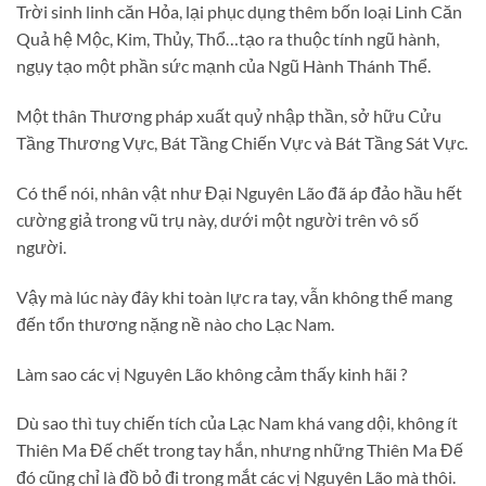
Trời sinh linh căn Hỏa, lại phục dụng thêm bốn loại Linh Căn
Quả hệ Mộc, Kim, Thủy, Thổ…tạo ra thuộc tính ngũ hành,
ngụy tạo một phần sức mạnh của Ngũ Hành Thánh Thể.
Một thân Thương pháp xuất quỷ nhập thần, sở hữu Cửu
Tầng Thương Vực, Bát Tầng Chiến Vực và Bát Tầng Sát Vực.
Có thể nói, nhân vật như Đại Nguyên Lão đã áp đảo hầu hết
cường giả trong vũ trụ này, dưới một người trên vô số
người.
Vậy mà lúc này đây khi toàn lực ra tay, vẫn không thể mang
đến tổn thương nặng nề nào cho Lạc Nam.
Làm sao các vị Nguyên Lão không cảm thấy kinh hãi ?
Dù sao thì tuy chiến tích của Lạc Nam khá vang dội, không ít
Thiên Ma Đế chết trong tay hắn, nhưng những Thiên Ma Đế
đó cũng chỉ là đồ bỏ đi trong mắt các vị Nguyên Lão mà thôi.