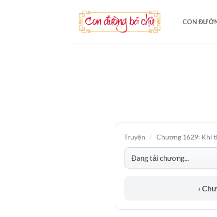
Bỏ
qua
CON ĐƯỜN
nội
dung
Truyện
/
Chương 1629: Khí t
‹ Ch