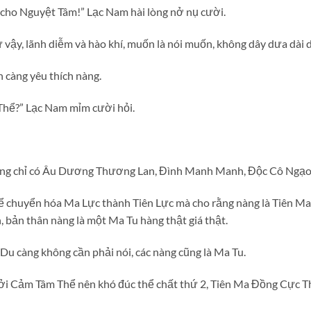
o cho Nguyệt Tâm!” Lạc Nam hài lòng nở nụ cười.
vậy, lãnh diễm và hào khí, muốn là nói muốn, không dây dưa dài d
n càng yêu thích nàng.
hể?” Lạc Nam mỉm cười hỏi.
ường chỉ có Âu Dương Thương Lan, Đình Manh Manh, Độc Cô Ngạo
 chuyển hóa Ma Lực thành Tiên Lực mà cho rằng nàng là Tiên Ma đ
bản thân nàng là một Ma Tu hàng thật giá thật.
u càng không cần phải nói, các nàng cũng là Ma Tu.
i Cảm Tâm Thể nên khó đúc thể chất thứ 2, Tiên Ma Đồng Cực Th