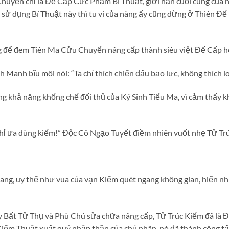
uyển chỉ là Đế Cấp Cực Phẩm Bí Thuật, giới hạn cuối cùng của nó
sử dụng Bí Thuật này thì tu vi của nàng ấy cũng dừng ở Thiên Đế 
 để đem Tiên Ma Cửu Chuyển nâng cấp thành siêu việt Đế Cấp h
 Manh bĩu môi nói: “Ta chỉ thích chiến đấu bạo lực, không thích l
 khả năng khống chế đối thủ của Ký Sinh Tiểu Ma, vì cảm thấy 
chỉ ưa dùng kiếm!” Độc Cô Ngạo Tuyết điềm nhiên vuốt nhẹ Tử Trú
ang, uy thế như vua của vạn Kiếm quét ngang không gian, hiển nh
Bất Tử Thụ và Phù Chú sửa chữa nâng cấp, Tử Trúc Kiếm đã là Đ
Kiếm Thuật xuất quỷ nhập thần của chủ nhân, nó đã thành công t