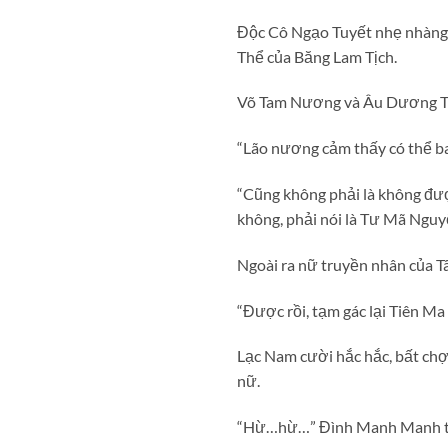
Độc Cô Ngạo Tuyết nhẹ nhàng 
Thể của Băng Lam Tịch.
Võ Tam Nương và Âu Dương Th
“Lão nương cảm thấy có thể b
“Cũng không phải là không đượ
không, phải nói là Tư Mã Nguy
Ngoài ra nữ truyền nhân của T
“Được rồi, tạm gác lại Tiên Ma
Lạc Nam cười hắc hắc, bất ch
nữ.
“Hừ…hừ…” Đình Manh Manh thở 