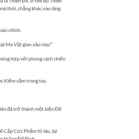
 là Thiên Đế, vì thế dù Thiên
mà thôi, chẳng khác nào lãng
oàn chỉnh.
oại Ma Vật gian xảo này!”
không hợp với phong cách chiến
c Kiếm cầm trong tay.
iên đã trở thành một kiện Đế
ế Cấp Cực Phẩm từ lâu, lại
ấn thăng Đế Binh.