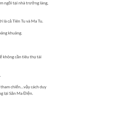
m ngồi tại nhà trưởng làng,
 là cả Tiên Tu và Ma Tu.
bâng khuâng.
Đế không cần tiêu thụ tài
.
n tham chiến…vậy cách duy
g lại Săn Ma Điện.