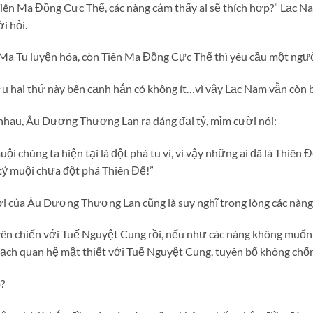
iên Ma Đồng Cực Thể, các nàng cảm thấy ai sẽ thích hợp?” Lạc Na
i hỏi.
 Ma Tu luyện hóa, còn Tiên Ma Đồng Cực Thể thì yêu cầu một người
u hai thứ này bên cạnh hắn có không ít…vì vậy Lạc Nam vẫn còn 
 nhau, Âu Dương Thương Lan ra dáng đại tỷ, mỉm cười nói:
uội chúng ta hiện tại là đột phá tu vi, vì vậy những ai đã là Thiên 
 tỷ muội chưa đột phá Thiên Đế!”
ời của Âu Dương Thương Lan cũng là suy nghĩ trong lòng các nàng
yên chiến với Tuế Nguyệt Cung rồi, nếu như các nàng không muố
sạch quan hệ mật thiết với Tuế Nguyệt Cung, tuyên bố không chốn
?