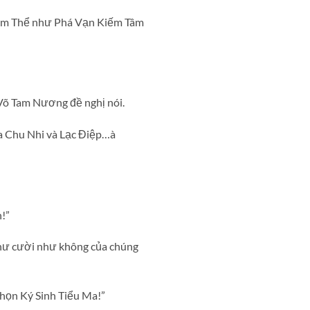
Kiếm Thể như Phá Vạn Kiếm Tâm
Võ Tam Nương đề nghị nói.
ủa Chu Nhi và Lạc Điệp…à
n!”
như cười như không của chúng
họn Ký Sinh Tiểu Ma!”