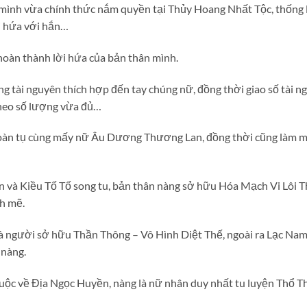
 mình vừa chính thức nắm quyền tại Thủy Hoang Nhất Tộc, thống
i hứa với hắn…
hoàn thành lời hứa của bản thân mình.
g tài nguyên thích hợp đến tay chúng nữ, đồng thời giao số tài 
theo số lượng vừa đủ…
oàn tụ cùng mấy nữ Âu Dương Thương Lan, đồng thời cũng làm mộ
 và Kiều Tố Tố song tu, bản thân nàng sở hữu Hóa Mạch Vi Lôi Th
h mẽ.
 người sở hữu Thần Thông – Vô Hình Diệt Thế, ngoài ra Lạc Nam 
 nàng.
ộc về Địa Ngọc Huyền, nàng là nữ nhân duy nhất tu luyện Thổ 