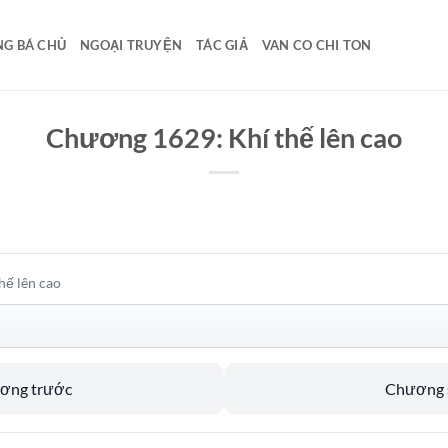
G BÁ CHỦ
NGOẠI TRUYỆN
TÁC GIẢ
VAN CO CHI TON
Chương 1629: Khí thế lên cao
hế lên cao
ương trước
Chương s