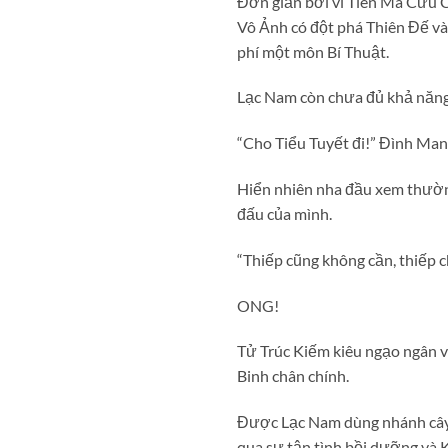
Đơn giản bởi vì Tiên Ma Cửu Ch
Vô Ảnh có đột phá Thiên Đế và 
phí một môn Bí Thuật.
Lạc Nam còn chưa đủ khả năng
“Cho Tiểu Tuyết đi!” Đình Manh
Hiển nhiên nha đầu xem thường
đấu của mình.
“Thiếp cũng không cần, thiếp 
ONG!
Tử Trúc Kiếm kiêu ngạo ngân v
Binh chân chính.
Được Lạc Nam dùng nhánh cây 
qua sự tận tình bồi dưỡng và 