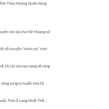
 lĩnh Thủy Hoang Quân hùng
nguyên còn lại cho Nữ Hoàng xử
t số chuyện “chính sự” trên
ể, Dị Lôi vào tay nàng sẽ càng
cũng song tu luyện hóa Dị
Thuộc Tính ở Làng Nhất Thế…