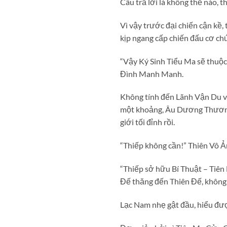
Câu trả lời là không thể nào,
Vì vậy trước đại chiến cận kề, 
kịp ngang cấp chiến đấu cơ ch
“Vậy Ký Sinh Tiểu Ma sẽ thuộ
Đình Manh Manh.
Không tính đến Lãnh Vận Du vẫ
một khoảng, Âu Dương Thương
giới tối đỉnh rồi.
“Thiếp không cần!” Thiên Vô Ả
“Thiếp sở hữu Bí Thuật – Tiên
Đế thăng đến Thiên Đế, không 
Lạc Nam nhẹ gật đầu, hiểu đượ