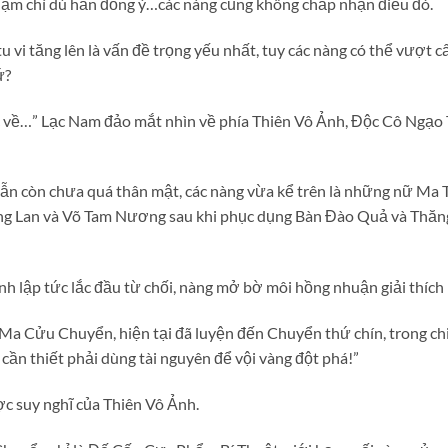
 thậm chí dù hắn đồng ý…các nàng cũng không chấp nhận điều đó.
tu vi tăng lên là vấn đề trọng yếu nhất, tuy các nàng có thể vượt 
ứ?
c về…” Lạc Nam đảo mắt nhìn về phía Thiên Vô Ảnh, Độc Cô Ngạo 
n còn chưa quá thân mật, các nàng vừa kể trên là những nữ Ma T
 Lan và Võ Tam Nương sau khi phục dụng Bàn Đào Quả và Thăn
nh lập tức lắc đầu từ chối, nàng mở bờ môi hồng nhuận giải thích
 Ma Cửu Chuyển, hiện tại đã luyện đến Chuyển thứ chín, trong chi
cần thiết phải dùng tài nguyên để vội vàng đột phá!”
c suy nghĩ của Thiên Vô Ảnh.