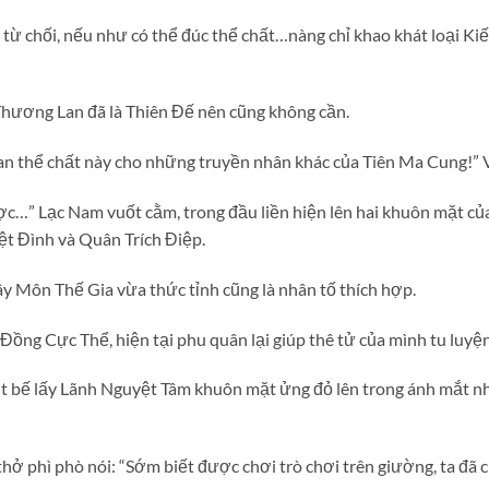
từ chối, nếu như có thể đúc thể chất…nàng chỉ khao khát loại 
ương Lan đã là Thiên Đế nên cũng không cần.
an thể chất này cho những truyền nhân khác của Tiên Ma Cung!” 
c…” Lạc Nam vuốt cằm, trong đầu liền hiện lên hai khuôn mặt c
ệt Đình và Quân Trích Điệp.
ây Môn Thế Gia vừa thức tỉnh cũng là nhân tố thích hợp.
 Đồng Cực Thể, hiện tại phu quân lại giúp thê tử của mình tu luyệ
ợt bế lấy Lãnh Nguyệt Tâm khuôn mặt ửng đỏ lên trong ánh mắt 
phì phò nói: “Sớm biết được chơi trò chơi trên giường, ta đã c