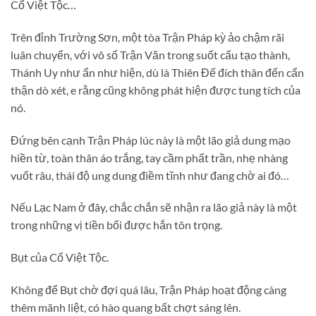
Cổ Việt Tộc…
Trên đỉnh Trường Sơn, một tòa Trận Pháp kỳ ảo chậm rãi
luân chuyển, với vô số Trận Văn trong suốt cấu tạo thành,
Thánh Uy như ẩn như hiện, dù là Thiên Đế đích thân đến cẩn
thận dò xét, e rằng cũng không phát hiện được tung tích của
nó.
Đứng bên cạnh Trận Pháp lúc này là một lão giả dung mạo
hiền từ, toàn thân áo trắng, tay cầm phất trần, nhẹ nhàng
vuốt râu, thái độ ung dung điềm tĩnh như đang chờ ai đó…
Nếu Lạc Nam ở đây, chắc chắn sẽ nhận ra lão giả này là một
trong những vị tiền bối được hắn tôn trọng.
Bụt của Cổ Việt Tộc.
Không để Bụt chờ đợi quá lâu, Trận Pháp hoạt động càng
thêm mãnh liệt, có hào quang bất chợt sáng lên.