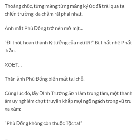
Thoáng chốc, từng mảng từng mảng ký ức đã trải qua tại
chiến trường kia chậm rãi phai nhạt.
Ánh mắt Phù Đổng trở nên mờ mịt…
“Đi thôi, hoàn thành lý tưởng của ngươi!” Bụt hất nhẹ Phất
Trần.
XOẸT…
Thân ảnh Phù Đổng biến mất tại chỗ.
Cùng lúc đó, lấy Đỉnh Trường Sơn làm trung tâm, một thanh
âm uy nghiêm chợt truyền khắp mọi ngõ ngách trong vũ trụ
xa xăm:
“Phù Đổng không còn thuộc Tộc ta!”
…