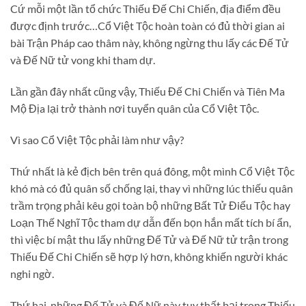
Cứ mỗi một lần tổ chức Thiếu Đế Chi Chiến, địa điểm đều
được định trước…Cổ Việt Tộc hoàn toàn có đủ thời gian ai
bài Trận Pháp cao thâm này, không ngừng thu lấy các Đế Tử
và Đế Nữ tử vong khi tham dự.
Lần gần đây nhất cũng vậy, Thiếu Đế Chi Chiến và Tiên Ma
Mộ Địa lại trở thành nơi tuyển quân của Cổ Việt Tộc.
Vì sao Cổ Việt Tộc phải làm như vậy?
Thứ nhất là kẻ địch bên trên quá đông, một mình Cổ Việt Tộc
khó mà có đủ quân số chống lại, thay vì những lúc thiếu quân
trầm trọng phải kêu gọi toàn bộ những Bất Tử Điểu Tộc hay
Loạn Thế Nghĩ Tộc tham dự dẫn đến bọn hắn mất tích bí ẩn,
thì việc bí mật thu lấy những Đế Tử và Đế Nữ tử trận trong
Thiếu Đế Chi Chiến sẽ hợp lý hơn, không khiến người khác
nghi ngờ.
Thứ hai, những Đế Tử và Đế Nữ này tuy thất bại trong Thiếu