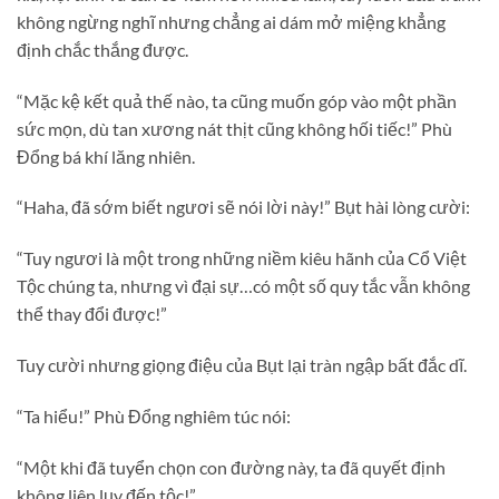
không ngừng nghĩ nhưng chẳng ai dám mở miệng khẳng
định chắc thắng được.
“Mặc kệ kết quả thế nào, ta cũng muốn góp vào một phần
sức mọn, dù tan xương nát thịt cũng không hối tiếc!” Phù
Đổng bá khí lăng nhiên.
“Haha, đã sớm biết ngươi sẽ nói lời này!” Bụt hài lòng cười:
“Tuy ngươi là một trong những niềm kiêu hãnh của Cổ Việt
Tộc chúng ta, nhưng vì đại sự…có một số quy tắc vẫn không
thể thay đổi được!”
Tuy cười nhưng giọng điệu của Bụt lại tràn ngập bất đắc dĩ.
“Ta hiểu!” Phù Đổng nghiêm túc nói:
“Một khi đã tuyển chọn con đường này, ta đã quyết định
không liên lụy đến tộc!”