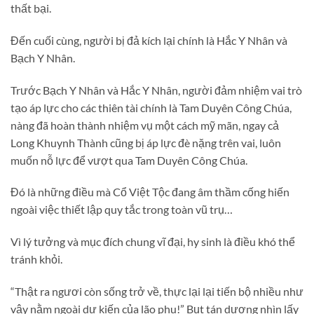
thất bại.
Đến cuối cùng, người bị đả kích lại chính là Hắc Y Nhân và
Bạch Y Nhân.
Trước Bạch Y Nhân và Hắc Y Nhân, người đảm nhiệm vai trò
tạo áp lực cho các thiên tài chính là Tam Duyên Công Chúa,
nàng đã hoàn thành nhiệm vụ một cách mỹ mãn, ngay cả
Long Khuynh Thành cũng bị áp lực đè nặng trên vai, luôn
muốn nỗ lực để vượt qua Tam Duyên Công Chúa.
Đó là những điều mà Cổ Việt Tộc đang âm thầm cống hiến
ngoài việc thiết lập quy tắc trong toàn vũ trụ…
Vì lý tưởng và mục đích chung vĩ đại, hy sinh là điều khó thể
tránh khỏi.
“Thật ra ngươi còn sống trở về, thực lại lại tiến bộ nhiều như
vậy nằm ngoài dự kiến của lão phu!” Bụt tán dương nhìn lấy