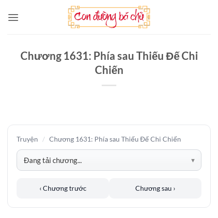
Bỏ
qua
nội
dung
Chương 1631: Phía sau Thiếu Đế Chi
Chiến
Truyện
/
Chương 1631: Phía sau Thiếu Đế Chi Chiến
‹ Chương trước
Chương sau ›