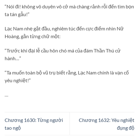
“Nói đi! không vô duyên vô cớ mà chàng rảnh rỗi đến tìm bọn
ta tán gẫu!”
Lạc Nam nhẹ gật đầu, nghiêm túc đến cực điểm nhìn Nữ
Hoàng, gằn từng chữ một:
“Trước khi đại lễ cầu hôn chó má của đám Thần Thú cử
hành…”
“Ta muốn toàn bộ vũ trụ biết rằng, Lạc Nam chính là vạn cổ
yêu nghiệt!”
…
Chương 1630: Từng người
Chương 1632: Yêu nghiệt
tao ngộ
đụng độ