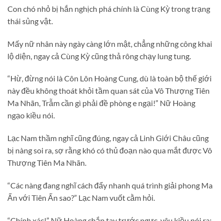
Con chó nhỏ bị hắn nghịch phá chính là Cùng Kỳ trong trạng
thái sủng vật.
Mấy nữ nhân này ngày càng lớn mật, chẳng những công khai
lộ diện, ngay cả Cùng Kỳ cũng thả rông chạy lung tung.
“Hừ, đừng nói là Côn Lôn Hoàng Cung, dù là toàn bộ thế giới
này đều không thoát khỏi tầm quan sát của Vô Thượng Tiên
Ma Nhãn, Trẫm cần gì phải đề phòng e ngại!” Nữ Hoàng
ngạo kiều nói.
Lạc Nam thầm nghĩ cũng đúng, ngay cả Linh Giới Châu cũng
bị nàng soi ra, sợ rằng khó có thủ đoạn nào qua mắt được Vô
Thượng Tiên Ma Nhãn.
“Các nàng đang nghĩ cách đẩy nhanh quá trình giải phong Ma
Ấn với Tiên Ấn sao?” Lạc Nam vuốt cằm hỏi.
“Chính xác!” Nữ Hoàng chắp tay trước ngực, yêu kiều nói ra: