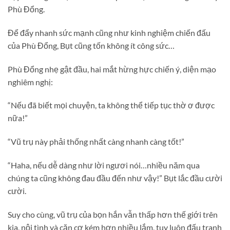
Phù Đổng.
Để đẩy nhanh sức mạnh cũng như kinh nghiệm chiến đấu
của Phù Đổng, Bụt cũng tốn không ít công sức…
Phù Đổng nhẹ gật đầu, hai mắt hừng hực chiến ý, diện mạo
nghiêm nghị:
“Nếu đã biết mọi chuyện, ta không thể tiếp tục thờ ơ được
nữa!”
“Vũ trụ này phải thống nhất càng nhanh càng tốt!”
“Haha, nếu dễ dàng như lời ngươi nói…nhiều năm qua
chúng ta cũng không đau đầu đến như vậy!” Bụt lắc đầu cười
cười.
Suy cho cùng, vũ trụ của bọn hắn vẫn thấp hơn thế giới trên
kia, nội tình và căn cơ kém hơn nhiều lắm, tuy luôn đấu tranh