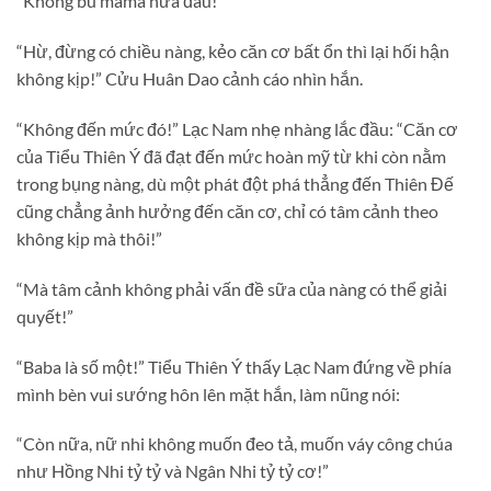
“Không bú mama nữa đâu!”
“Hừ, đừng có chiều nàng, kẻo căn cơ bất ổn thì lại hối hận
không kịp!” Cửu Huân Dao cảnh cáo nhìn hắn.
“Không đến mức đó!” Lạc Nam nhẹ nhàng lắc đầu: “Căn cơ
của Tiểu Thiên Ý đã đạt đến mức hoàn mỹ từ khi còn nằm
trong bụng nàng, dù một phát đột phá thẳng đến Thiên Đế
cũng chẳng ảnh hưởng đến căn cơ, chỉ có tâm cảnh theo
không kịp mà thôi!”
“Mà tâm cảnh không phải vấn đề sữa của nàng có thể giải
quyết!”
“Baba là số một!” Tiểu Thiên Ý thấy Lạc Nam đứng về phía
mình bèn vui sướng hôn lên mặt hắn, làm nũng nói:
“Còn nữa, nữ nhi không muốn đeo tả, muốn váy công chúa
như Hồng Nhi tỷ tỷ và Ngân Nhi tỷ tỷ cơ!”