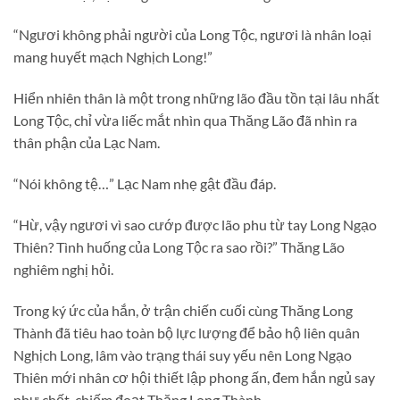
“Ngươi không phải người của Long Tộc, ngươi là nhân loại
mang huyết mạch Nghịch Long!”
Hiển nhiên thân là một trong những lão đầu tồn tại lâu nhất
Long Tộc, chỉ vừa liếc mắt nhìn qua Thăng Lão đã nhìn ra
thân phận của Lạc Nam.
“Nói không tệ…” Lạc Nam nhẹ gật đầu đáp.
“Hừ, vậy ngươi vì sao cướp được lão phu từ tay Long Ngạo
Thiên? Tình huống của Long Tộc ra sao rồi?” Thăng Lão
nghiêm nghị hỏi.
Trong ký ức của hắn, ở trận chiến cuối cùng Thăng Long
Thành đã tiêu hao toàn bộ lực lượng để bảo hộ liên quân
Nghịch Long, lâm vào trạng thái suy yếu nên Long Ngạo
Thiên mới nhân cơ hội thiết lập phong ấn, đem hắn ngủ say
như chết, chiếm đoạt Thăng Long Thành.