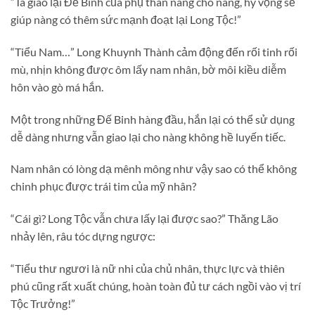
“Ta giao lại Đế Binh của phụ thân nàng cho nàng, hy vọng sẽ
giúp nàng có thêm sức mạnh đoạt lại Long Tộc!”
“Tiểu Nam…” Long Khuynh Thành cảm động đến rối tinh rối
mù, nhịn không được ôm lấy nam nhân, bờ môi kiều diễm
hôn vào gò má hắn.
Một trong những Đế Binh hàng đầu, hắn lại có thể sử dụng
dễ dàng nhưng vẫn giao lại cho nàng không hề luyến tiếc.
Nam nhân có lòng dạ mênh mông như vậy sao có thể không
chinh phục được trái tim của mỹ nhân?
“Cái gì? Long Tộc vẫn chưa lấy lại được sao?” Thăng Lão
nhảy lên, râu tóc dựng ngược:
“Tiểu thư ngươi là nữ nhi của chủ nhân, thực lực và thiên
phú cũng rất xuất chúng, hoàn toàn đủ tư cách ngồi vào vị trí
Tộc Trưởng!”