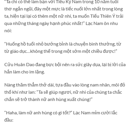
“Ta chỉ có thể làm bạn với Tiểu Kỳ Nam trong 10 năm tuổi
thơ ngắn ngũi, đây một mực là tiếc nuối lớn nhất trong lòng
ta, hiện tại lại có thêm một nữ nhi, ta muốn Tiểu Thiên Ý trải
qua những tháng ngày hạnh phúc nhất!” Lạc Nam ôn nhu
nói:
“Huống hồ tuổi nhỏ bướng bỉnh là chuyện bình thường, từ
từ giáo dục…không thể trong một sớm một chiều được!”
Cửu Huân Dao đang bực bội nên ra sức giãy dụa, lại bị lời của
hắn làm cho im lặng.
Nàng thăm thẳm thở dài, tựa đầu vào lòng nam nhân, môi đỏ
thổ khí như lan: “Ta sẽ giúp ngươi, nữ nhi của chúng ta chắc
chắn sẽ trở thành nữ anh hùng xuất chúng!”
“Haha, làm nữ anh hùng có gì tốt?” Lạc Nam mỉm cười lắc
đầu: