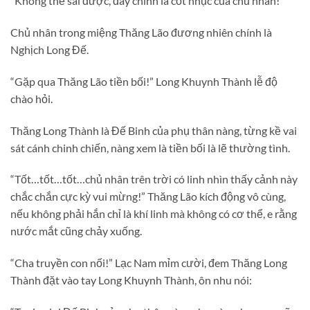
“Không thể sai được, đây chính là cốt nhục của chủ nhân!”
Chủ nhân trong miệng Thăng Lão đương nhiên chính là
Nghịch Long Đế.
“Gặp qua Thăng Lão tiền bối!” Long Khuynh Thành lễ độ
chào hỏi.
Thăng Long Thành là Đế Binh của phụ thân nàng, từng kề vai
sát cánh chinh chiến, nàng xem là tiền bối là lẽ thường tình.
“Tốt…tốt…tốt…chủ nhân trên trời có linh nhìn thấy cảnh này
chắc chắn cực kỳ vui mừng!” Thăng Lão kích động vô cùng,
nếu không phải hắn chỉ là khí linh mà không có cơ thể, e rằng
nước mắt cũng chảy xuống.
“Cha truyền con nối!” Lạc Nam mỉm cười, đem Thăng Long
Thành đặt vào tay Long Khuynh Thành, ôn nhu nói: