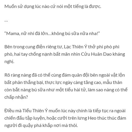
Muốn sử dụng lúc nào cứ nói một tiếng là được.
…
“Mama, nữ nhi đã lớn…không bú sữa nữa nha!”
Bên trong cung điện riêng tư, Lạc Thiên Ý thở phì phò phì
phò, hai tay chống nạnh bất mãn nhìn Cửu Huân Dao kháng
nghị.
Rõ ràng nàng đã có thể cùng đám quân đội bên ngoài vật lộn
bất phân thắng bại, thực lực ngày càng tăng cao, mẫu thân
còn bắt nàng bú sữa như một tiểu hài tử, làm sao nàng có thể
chấp nhận?
Điều mà Tiểu Thiên Ý muốn lúc này chính là tiếp tục ra ngoài
chiến đấu tập luyện, hoặc cưỡi trên lưng Heo thúc thúc đám
người đi quậy phá khắp nơi mà thôi.