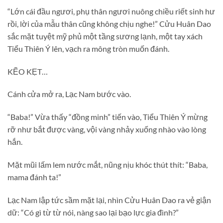
“Lớn cái đầu ngươi, phụ thân ngươi nuông chiều riết sinh hư
rồi, lời của mẫu thân cũng không chịu nghe!” Cửu Huân Dao
sắc mặt tuyệt mỹ phủ một tầng sương lạnh, một tay xách
Tiểu Thiên Ý lên, vạch ra mông tròn muốn đánh.
KẼO KẸT…
Cánh cửa mở ra, Lạc Nam bước vào.
“Baba!” Vừa thấy “đồng minh” tiến vào, Tiểu Thiên Ý mừng
rỡ như bắt được vàng, vội vàng nhảy xuống nhào vào lòng
hắn.
Mặt mũi lấm lem nước mắt, nũng nịu khóc thút thít: “Baba,
mama đánh ta!”
Lạc Nam lập tức sầm mặt lại, nhìn Cửu Huân Dao ra vẻ giận
dữ: “Có gì từ từ nói, nàng sao lại bạo lực gia đình?”