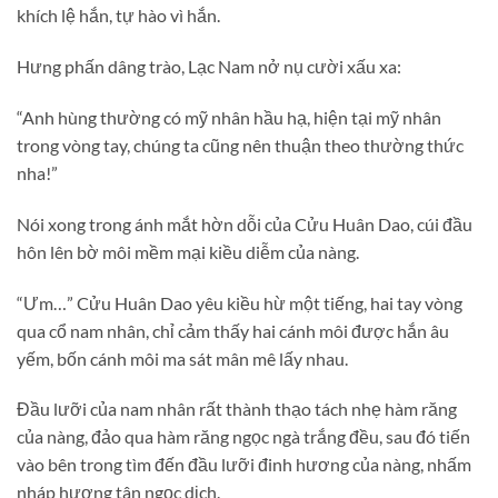
khích lệ hắn, tự hào vì hắn.
Hưng phấn dâng trào, Lạc Nam nở nụ cười xấu xa:
“Anh hùng thường có mỹ nhân hầu hạ, hiện tại mỹ nhân
trong vòng tay, chúng ta cũng nên thuận theo thường thức
nha!”
Nói xong trong ánh mắt hờn dỗi của Cửu Huân Dao, cúi đầu
hôn lên bờ môi mềm mại kiều diễm của nàng.
“Ưm…” Cửu Huân Dao yêu kiều hừ một tiếng, hai tay vòng
qua cổ nam nhân, chỉ cảm thấy hai cánh môi được hắn âu
yếm, bốn cánh môi ma sát mân mê lấy nhau.
Đầu lưỡi của nam nhân rất thành thạo tách nhẹ hàm răng
của nàng, đảo qua hàm răng ngọc ngà trắng đều, sau đó tiến
vào bên trong tìm đến đầu lưỡi đinh hương của nàng, nhấm
nháp hương tân ngọc dịch.