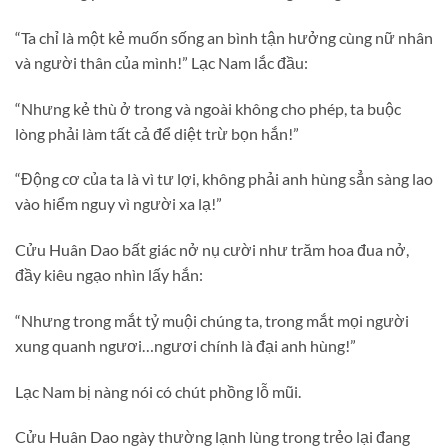
“Ta chỉ là một kẻ muốn sống an bình tận hưởng cùng nữ nhân
và người thân của mình!” Lạc Nam lắc đầu:
“Nhưng kẻ thù ở trong và ngoài không cho phép, ta buộc
lòng phải làm tất cả để diệt trừ bọn hắn!”
“Động cơ của ta là vì tư lợi, không phải anh hùng sẳn sàng lao
vào hiểm nguy vì người xa lạ!”
Cửu Huân Dao bất giác nở nụ cười như trăm hoa đua nở,
đầy kiêu ngạo nhìn lấy hắn:
“Nhưng trong mắt tỷ muội chúng ta, trong mắt mọi người
xung quanh ngươi…ngươi chính là đại anh hùng!”
Lạc Nam bị nàng nói có chút phồng lỗ mũi.
Cửu Huân Dao ngày thường lạnh lùng trong trẻo lại đang