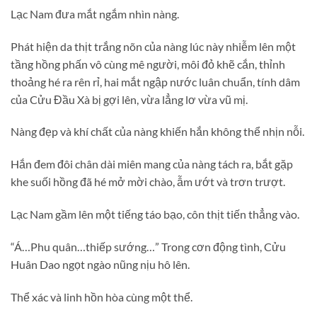
Lạc Nam đưa mắt ngắm nhìn nàng.
Phát hiện da thịt trắng nõn của nàng lúc này nhiễm lên một
tầng hồng phấn vô cùng mê người, môi đỏ khẽ cắn, thỉnh
thoảng hé ra rên rỉ, hai mắt ngập nước luân chuẩn, tính dâm
của Cửu Đầu Xà bị gợi lên, vừa lẳng lơ vừa vũ mị.
Nàng đẹp và khí chất của nàng khiến hắn không thể nhịn nỗi.
Hắn đem đôi chân dài miên mang của nàng tách ra, bắt gặp
khe suối hồng đã hé mở mời chào, ẫm ướt và trơn trượt.
Lạc Nam gầm lên một tiếng táo bạo, côn thịt tiến thẳng vào.
“Á…Phu quân…thiếp sướng…” Trong cơn động tình, Cửu
Huân Dao ngọt ngào nũng nịu hô lên.
Thể xác và linh hồn hòa cùng một thể.