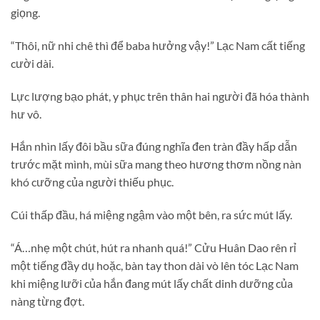
giọng.
“Thôi, nữ nhi chê thì để baba hưởng vậy!” Lạc Nam cất tiếng
cười dài.
Lực lượng bạo phát, y phục trên thân hai người đã hóa thành
hư vô.
Hắn nhìn lấy đôi bầu sữa đúng nghĩa đen tràn đầy hấp dẫn
trước mặt mình, mùi sữa mang theo hương thơm nồng nàn
khó cưỡng của người thiếu phục.
Cúi thấp đầu, há miệng ngậm vào một bên, ra sức mút lấy.
“Á…nhẹ một chút, hút ra nhanh quá!” Cửu Huân Dao rên rỉ
một tiếng đầy dụ hoặc, bàn tay thon dài vò lên tóc Lạc Nam
khi miệng lưỡi của hắn đang mút lấy chất dinh dưỡng của
nàng từng đợt.