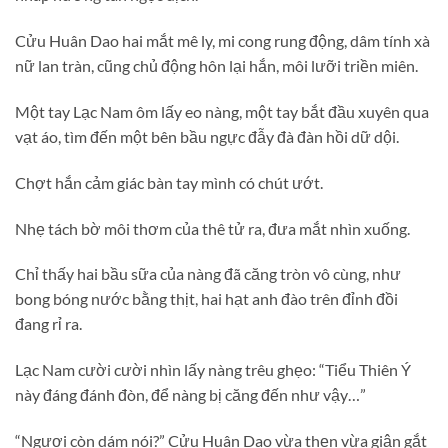
Cửu Huân Dao hai mắt mê ly, mi cong rung động, dâm tính xà
nữ lan tràn, cũng chủ động hôn lại hắn, môi lưỡi triền miên.
Một tay Lạc Nam ôm lấy eo nàng, một tay bắt đầu xuyên qua
vạt áo, tìm đến một bên bầu ngực đẫy đà đàn hồi dữ dội.
Chợt hắn cảm giác bàn tay mình có chút ướt.
Nhẹ tách bờ môi thơm của thê tử ra, đưa mắt nhìn xuống.
Chỉ thấy hai bầu sữa của nàng đã căng tròn vô cùng, như
bong bóng nước bằng thịt, hai hạt anh đào trên đỉnh đồi
đang rỉ ra.
Lạc Nam cười cười nhìn lấy nàng trêu ghẹo: “Tiểu Thiên Ý
này đáng đánh đòn, để nàng bị căng đến như vậy…”
“Ngươi còn dám nói?” Cửu Huân Dao vừa thẹn vừa giận gắt