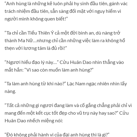
“Anh hùng là những kẻ luôn phải hy sinh đầu tiên, gánh vác
trách nhiệm đầu tiên, sẳn sàng đối mặt với nguy hiểm vì
người mình không quen biết!”
“Ta chỉ cần Tiểu Thiên Ý cả một đời bình an, dù nàng trở
thành Ma Nữ…nhưng chỉ cần những việc làm ra không hổ
thẹn với lương tâm là đủ rồi!”
“Ngươi hiểu đạo lý này…” Cửu Huân Dao nhìn thẳng vào
mắt hắn: “Vì sao còn muốn làm anh hùng?”
“Ta làm anh hùng từ khi nào?” Lạc Nam ngạc nhiên nhìn lấy
nàng.
“Tất cả những gì ngươi đang làm và cố gắng chẳng phải chỉ vì
mang đến một kết cục tốt đẹp cho vũ trụ này hay sao?” Cửu
Huân Dao nhếch miệng nói:
“Đó không phải hành vi của đại anh hùng thì là gì?”