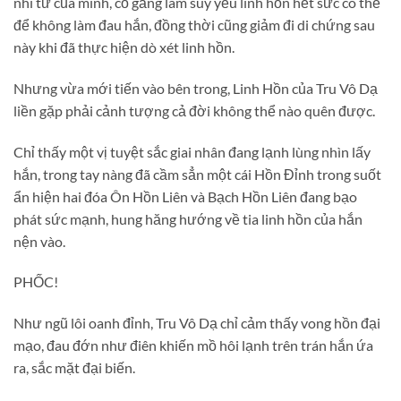
nhi tử của mình, cố gắng làm suy yếu linh hồn hết sức có thể
để không làm đau hắn, đồng thời cũng giảm đi di chứng sau
này khi đã thực hiện dò xét linh hồn.
Nhưng vừa mới tiến vào bên trong, Linh Hồn của Tru Vô Dạ
liền gặp phải cảnh tượng cả đời không thể nào quên được.
Chỉ thấy một vị tuyệt sắc giai nhân đang lạnh lùng nhìn lấy
hắn, trong tay nàng đã cầm sẳn một cái Hồn Đỉnh trong suốt
ẩn hiện hai đóa Ôn Hồn Liên và Bạch Hồn Liên đang bạo
phát sức mạnh, hung hăng hướng về tia linh hồn của hắn
nện vào.
PHỐC!
Như ngũ lôi oanh đỉnh, Tru Vô Dạ chỉ cảm thấy vong hồn đại
mạo, đau đớn như điên khiến mồ hôi lạnh trên trán hắn ứa
ra, sắc mặt đại biến.