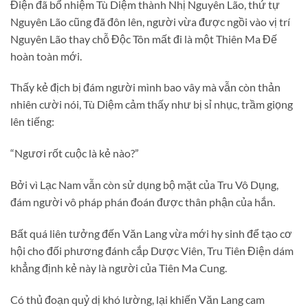
Điện đã bổ nhiệm Tù Diệm thành Nhị Nguyên Lão, thứ tự
Nguyên Lão cũng đã đôn lên, người vừa được ngồi vào vị trí
Nguyên Lão thay chỗ Độc Tôn mất đi là một Thiên Ma Đế
hoàn toàn mới.
Thấy kẻ địch bị đám người mình bao vây mà vẫn còn thản
nhiên cười nói, Tù Diệm cảm thấy như bị sỉ nhục, trầm giọng
lên tiếng:
“Ngươi rốt cuộc là kẻ nào?”
Bởi vì Lạc Nam vẫn còn sử dụng bộ mặt của Tru Vô Dụng,
đám người vô pháp phán đoán được thân phận của hắn.
Bất quá liên tưởng đến Văn Lang vừa mới hy sinh để tạo cơ
hội cho đối phương đánh cắp Dược Viên, Tru Tiên Điện dám
khẳng định kẻ này là người của Tiên Ma Cung.
Có thủ đoạn quỷ dị khó lường, lại khiến Văn Lang cam