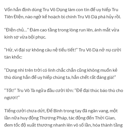
Vốn hắn định dùng Tru Vô Dụng làm con tin để uy hiếp Tru
Tiên Điện, nào ngờ kế hoạch bị chính Tru Vô Dạ phá hủy rồi.
“Điện chủ…” Đám cao tầng trong lòng run lên, ánh mắt vừa
kính sợ vừa bội phục.
“Hừ, vì đại sự không câu nệ tiểu tiết!” Tru Vô Dạ nở nụ cười
tàn khốc:
“Dụng nhi trên trời có linh chắc chắn cũng không muốn kẻ
thù dùng hắn để uy hiếp chúng ta, hắn chết rất đáng giá!”
“Tốt!” Tru Vô Tà ngửa đầu cười lớn: “Để đại thúc báo thù cho
ngươi!”
Tiếng cười chưa dứt, Đế Binh trong tay đã ngân vang, một
lần nữa huy động Thương Pháp, tác động đến Thời Gian,
đem tốc độ xuất thương nhanh lên vô số lần, hóa thành tầng