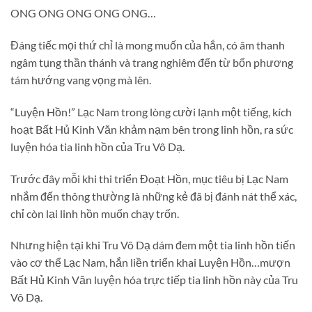
ONG ONG ONG ONG ONG…
Đáng tiếc mọi thứ chỉ là mong muốn của hắn, có âm thanh
ngâm tụng thần thánh và trang nghiêm đến từ bốn phương
tám hướng vang vọng mà lên.
“Luyện Hồn!” Lạc Nam trong lòng cười lạnh một tiếng, kích
hoạt Bất Hủ Kinh Văn khảm nạm bên trong linh hồn, ra sức
luyện hóa tia linh hồn của Tru Vô Dạ.
Trước đây mỗi khi thi triển Đoạt Hồn, mục tiêu bị Lạc Nam
nhắm đến thông thường là những kẻ đã bị đánh nát thể xác,
chỉ còn lại linh hồn muốn chạy trốn.
Nhưng hiện tại khi Tru Vô Dạ dám đem một tia linh hồn tiến
vào cơ thể Lạc Nam, hắn liền triển khai Luyện Hồn…mượn
Bất Hủ Kinh Văn luyện hóa trực tiếp tia linh hồn này của Tru
Vô Dạ.