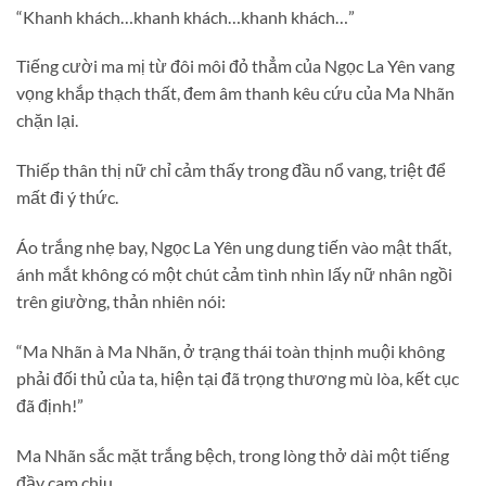
“Khanh khách…khanh khách…khanh khách…”
Tiếng cười ma mị từ đôi môi đỏ thẳm của Ngọc La Yên vang
vọng khắp thạch thất, đem âm thanh kêu cứu của Ma Nhãn
chặn lại.
Thiếp thân thị nữ chỉ cảm thấy trong đầu nổ vang, triệt để
mất đi ý thức.
Áo trắng nhẹ bay, Ngọc La Yên ung dung tiến vào mật thất,
ánh mắt không có một chút cảm tình nhìn lấy nữ nhân ngồi
trên giường, thản nhiên nói:
“Ma Nhãn à Ma Nhãn, ở trạng thái toàn thịnh muội không
phải đối thủ của ta, hiện tại đã trọng thương mù lòa, kết cục
đã định!”
Ma Nhãn sắc mặt trắng bệch, trong lòng thở dài một tiếng
đầy cam chịu…