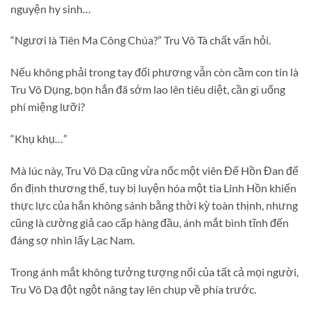
nguyện hy sinh…
“Ngươi là Tiên Ma Công Chúa?” Tru Vô Tà chất vấn hỏi.
Nếu không phải trong tay đối phương vẫn còn cầm con tin là
Tru Vô Dụng, bọn hắn đã sớm lao lên tiêu diệt, cần gì uổng
phí miệng lưỡi?
“Khụ khụ…”
Mà lúc này, Tru Vô Dạ cũng vừa nốc một viên Đế Hồn Đan để
ổn định thương thế, tuy bị luyện hóa một tia Linh Hồn khiến
thực lực của hắn không sánh bằng thời kỳ toàn thịnh, nhưng
cũng là cường giả cao cấp hàng đầu, ánh mắt bình tĩnh đến
đáng sợ nhìn lấy Lạc Nam.
Trong ánh mắt không tưởng tượng nổi của tất cả mọi người,
Tru Vô Dạ đột ngột nâng tay lên chụp về phía trước.