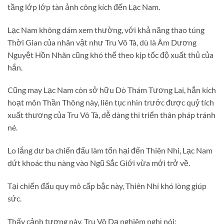
tầng lớp lớp tàn ảnh công kích đến Lạc Nam.
Lạc Nam không dám xem thường, với khả năng thao túng
Thời Gian của nhân vật như Tru Vô Tà, dù là Âm Dương
Nguyệt Hồn Nhãn cũng khó thể theo kịp tốc độ xuất thủ của
hắn.
Cũng may Lạc Nam còn sở hữu Dò Thám Tương Lai, hắn kích
hoạt môn Thần Thông này, liên tục nhìn trước được quỷ tích
xuất thương của Tru Vô Tà, dễ dàng thi triển thân pháp tránh
né.
Lo lắng dư ba chiến đấu làm tổn hại đến Thiên Nhi, Lạc Nam
dứt khoác thu nàng vào Ngũ Sắc Giới vừa mới trở về.
Tại chiến đấu quy mô cấp bậc này, Thiên Nhi khó lòng giúp
sức.
Thấy cảnh tượng này, Tru Vô Dạ nghiêm nghị nói: