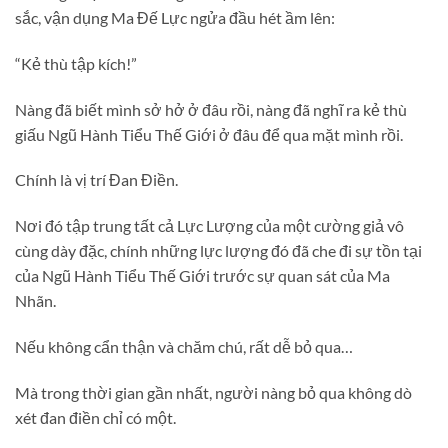
sắc, vận dụng Ma Đế Lực ngửa đầu hét ầm lên:
“Kẻ thù tập kích!”
Nàng đã biết mình sở hở ở đâu rồi, nàng đã nghĩ ra kẻ thù
giấu Ngũ Hành Tiểu Thế Giới ở đâu để qua mặt mình rồi.
Chính là vị trí Đan Điền.
Nơi đó tập trung tất cả Lực Lượng của một cường giả vô
cùng dày đặc, chính những lực lượng đó đã che đi sự tồn tại
của Ngũ Hành Tiểu Thế Giới trước sự quan sát của Ma
Nhãn.
Nếu không cẩn thận và chăm chú, rất dễ bỏ qua…
Mà trong thời gian gần nhất, người nàng bỏ qua không dò
xét đan điền chỉ có một.