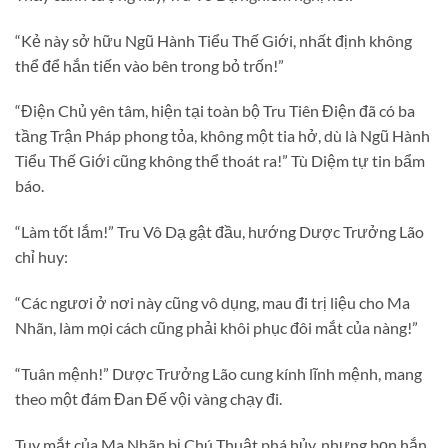
“Kẻ này sở hữu Ngũ Hành Tiểu Thế Giới, nhất định không
thể để hắn tiến vào bên trong bỏ trốn!”
“Điện Chủ yên tâm, hiện tại toàn bộ Tru Tiên Điện đã có ba
tầng Trận Pháp phong tỏa, không một tia hở, dù là Ngũ Hành
Tiểu Thế Giới cũng không thể thoát ra!” Tù Diệm tự tin bẩm
báo.
“Làm tốt lắm!” Tru Vô Dạ gật đầu, hướng Dược Trưởng Lão
chỉ huy:
“Các ngươi ở nơi này cũng vô dụng, mau đi trị liệu cho Ma
Nhãn, làm mọi cách cũng phải khôi phục đôi mắt của nàng!”
“Tuân mệnh!” Dược Trưởng Lão cung kính lĩnh mệnh, mang
theo một đám Đan Đế vội vàng chạy đi.
Tuy mắt của Ma Nhãn bị Chú Thuật phá hủy, nhưng bọn hắn