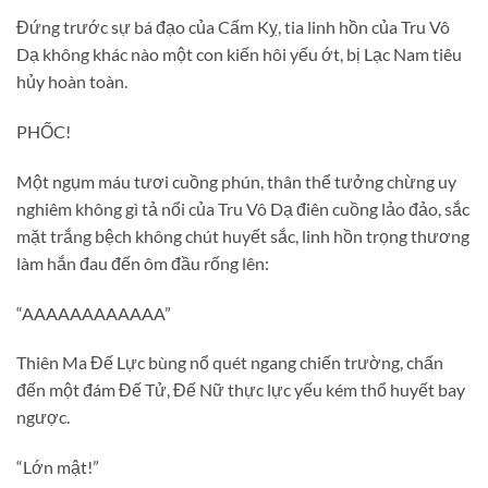
Đứng trước sự bá đạo của Cấm Kỵ, tia linh hồn của Tru Vô
Dạ không khác nào một con kiến hôi yếu ớt, bị Lạc Nam tiêu
hủy hoàn toàn.
PHỐC!
Một ngụm máu tươi cuồng phún, thân thể tưởng chừng uy
nghiêm không gì tả nổi của Tru Vô Dạ điên cuồng lảo đảo, sắc
mặt trắng bệch không chút huyết sắc, linh hồn trọng thương
làm hắn đau đến ôm đầu rống lên:
“AAAAAAAAAAAA”
Thiên Ma Đế Lực bùng nổ quét ngang chiến trường, chấn
đến một đám Đế Tử, Đế Nữ thực lực yếu kém thổ huyết bay
ngược.
“Lớn mật!”