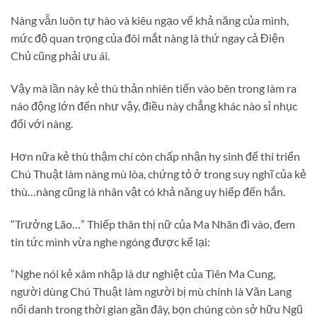
Nàng vẫn luôn tự hào và kiêu ngạo vể khả năng của mình,
mức độ quan trọng của đôi mắt nàng là thứ ngay cả Điện
Chủ cũng phải ưu ái.
Vậy mà lần này kẻ thù thản nhiên tiến vào bên trong làm ra
náo động lớn đến như vậy, điều này chẳng khác nào sỉ nhục
đối với nàng.
Hơn nữa kẻ thù thậm chí còn chấp nhận hy sinh để thi triển
Chú Thuật làm nàng mù lòa, chứng tỏ ở trong suy nghĩ của kẻ
thù…nàng cũng là nhân vật có khả năng uy hiếp đến hắn.
“Trưởng Lão…” Thiếp thân thị nữ của Ma Nhãn đi vào, đem
tin tức mình vừa nghe ngóng được kể lại:
“Nghe nói kẻ xâm nhập là dư nghiệt của Tiên Ma Cung,
người dùng Chú Thuật làm người bị mù chính là Văn Lang
nổi danh trong thời gian gần đây, bọn chúng còn sở hữu Ngũ