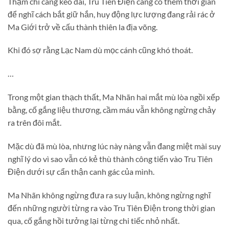
Thậm chí càng kéo dài, Tru Tiên Điện càng có thêm thời gian
để nghĩ cách bắt giữ hắn, huy động lực lượng đang rải rác ở
Ma Giới trở về cấu thành thiên la địa võng.
Khi đó sợ rằng Lạc Nam dù mọc cánh cũng khó thoát.
…
Trong một gian thạch thất, Ma Nhãn hai mắt mù lòa ngồi xếp
bằng, cố gắng liệu thương, cầm máu vẫn không ngừng chảy
ra trên đôi mắt.
Mặc dù đã mù lòa, nhưng lúc này nàng vẫn đang miệt mài suy
nghĩ lý do vì sao vẫn có kẻ thù thành công tiến vào Tru Tiên
Điện dưới sự cẩn thận canh gác của mình.
Ma Nhãn không ngừng đưa ra suy luận, không ngừng nghĩ
đến những người từng ra vào Tru Tiên Điện trong thời gian
qua, cố gắng hồi tưởng lại từng chi tiếc nhỏ nhất.