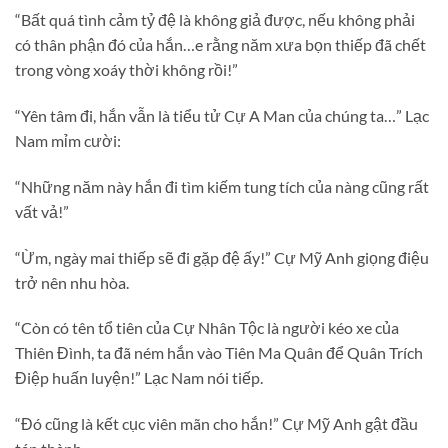
“Bất quá tình cảm tỷ đệ là không giả được, nếu không phải
có thân phận đó của hắn…e rằng năm xưa bọn thiếp đã chết
trong vòng xoáy thời không rồi!”
“Yên tâm đi, hắn vẫn là tiểu tử Cự A Man của chúng ta…” Lạc
Nam mỉm cười:
“Những năm này hắn đi tìm kiếm tung tích của nàng cũng rất
vất vả!”
“Ừm, ngày mai thiếp sẽ đi gặp đệ ấy!” Cự Mỹ Anh giọng điệu
trở nên nhu hòa.
“Còn có tên tổ tiên của Cự Nhân Tộc là người kéo xe của
Thiên Đình, ta đã ném hắn vào Tiên Ma Quân để Quân Trích
Điệp huấn luyện!” Lạc Nam nói tiếp.
“Đó cũng là kết cục viên mãn cho hắn!” Cự Mỹ Anh gật đầu