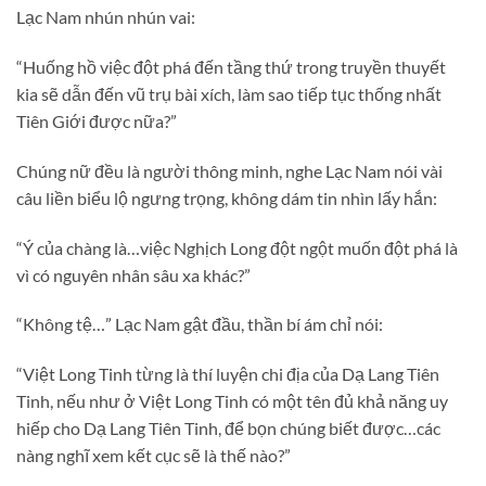
Lạc Nam nhún nhún vai:
“Huống hồ việc đột phá đến tầng thứ trong truyền thuyết
kia sẽ dẫn đến vũ trụ bài xích, làm sao tiếp tục thống nhất
Tiên Giới được nữa?”
Chúng nữ đều là người thông minh, nghe Lạc Nam nói vài
câu liền biểu lộ ngưng trọng, không dám tin nhìn lấy hắn:
“Ý của chàng là…việc Nghịch Long đột ngột muốn đột phá là
vì có nguyên nhân sâu xa khác?”
“Không tệ…” Lạc Nam gật đầu, thần bí ám chỉ nói:
“Việt Long Tinh từng là thí luyện chi địa của Dạ Lang Tiên
Tinh, nếu như ở Việt Long Tinh có một tên đủ khả năng uy
hiếp cho Dạ Lang Tiên Tinh, để bọn chúng biết được…các
nàng nghĩ xem kết cục sẽ là thế nào?”