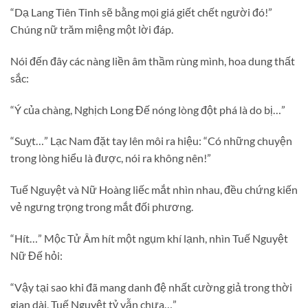
“Dạ Lang Tiên Tinh sẽ bằng mọi giá giết chết người đó!”
Chúng nữ trăm miệng một lời đáp.
Nói đến đây các nàng liền âm thầm rùng mình, hoa dung thất
sắc:
“Ý của chàng, Nghịch Long Đế nóng lòng đột phá là do bị…”
“Suỵt…” Lạc Nam đặt tay lên môi ra hiệu: “Có những chuyện
trong lòng hiểu là được, nói ra không nên!”
Tuế Nguyệt và Nữ Hoàng liếc mắt nhìn nhau, đều chứng kiến
vẻ ngưng trọng trong mắt đối phương.
“Hít…” Mộc Tử Âm hít một ngụm khí lạnh, nhìn Tuế Nguyệt
Nữ Đế hỏi:
“Vậy tại sao khi đã mang danh đệ nhất cường giả trong thời
gian dài, Tuế Nguyệt tỷ vẫn chưa…”