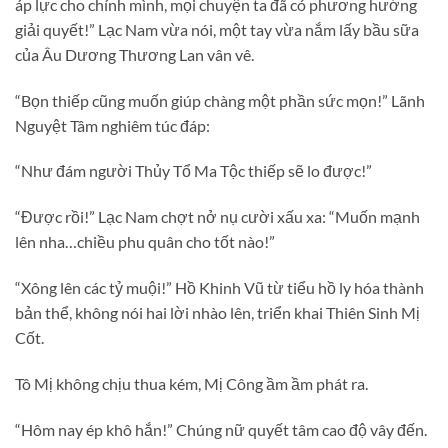
áp lực cho chính mình, mọi chuyện ta đã có phương hướng
giải quyết!” Lạc Nam vừa nói, một tay vừa nắm lấy bầu sữa
của Âu Dương Thương Lan vân vê.
“Bọn thiếp cũng muốn giúp chàng một phần sức mọn!” Lãnh
Nguyệt Tâm nghiêm túc đáp:
“Như đám người Thủy Tổ Ma Tộc thiếp sẽ lo được!”
“Được rồi!” Lạc Nam chợt nở nụ cười xấu xa: “Muốn mạnh
lên nha…chiều phu quân cho tốt nào!”
“Xông lên các tỷ muội!” Hồ Khinh Vũ từ tiểu hồ ly hóa thành
bản thể, không nói hai lời nhào lên, triển khai Thiên Sinh Mị
Cốt.
Tô Mị không chịu thua kém, Mị Công ầm ầm phát ra.
“Hôm nay ép khô hắn!” Chúng nữ quyết tâm cao độ vây đến.