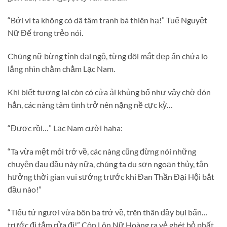
“Bởi vì ta không có dã tâm tranh bá thiên hạ!” Tuế Nguyệt
Nữ Đế trong trẻo nói.
Chúng nữ bừng tỉnh đại ngộ, từng đôi mắt đẹp ẩn chứa lo
lắng nhìn chằm chằm Lạc Nam.
Khi biết tương lai còn có cửa ải khủng bố như vậy chờ đón
hắn, các nàng tâm tình trở nên nặng nề cực kỳ…
“Được rồi…” Lạc Nam cười haha:
“Ta vừa mệt mỏi trở về, các nàng cũng đừng nói những
chuyện đau đầu này nữa, chúng ta du sơn ngoạn thủy, tận
hưởng thời gian vui sướng trước khi Đan Thần Đại Hội bắt
đầu nào!”
“Tiểu tử ngươi vừa bôn ba trở về, trên thân đầy bụi bẩn…
trước đi tắm rửa đi!” Côn Lôn Nữ Hoàng ra vẻ ghét bỏ phất