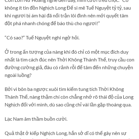
không ít tin đồn Nghịch Long Đế si mê Tuế Nguyệt tỷ tỷ, sau
khi ngươi bị ám hại đã nổi trận lôi đình nên mới quyết tâm
đột phá nhanh chóng để báo thù cho ngươi!”
“Có sao?” Tuế Nguyệt nghi ngờ hỏi.
Ở trong ấn tượng của nàng khi đó chỉ có một mục đích duy
nhất là tìm cách đúc nên Thời Không Thánh Thể, truy cầu con
đường cường giả, đâu có rảnh rỗi để tâm đến những chuyện
ngoài luồng?
Bởi vì bôn ba ngược xuôi tìm kiếm tung tích Thời Không
Thánh Thể, nàng thậm chí còn chẳng nhớ rõ thái độ của Long
Nghịch đối với mình, dù sao cũng chỉ vài lần gặp thoáng qua.
Lạc Nam âm thầm buồn cười.
Quả thật ở kiếp Nghịch Long, hắn sở dĩ có thể gây nên sự