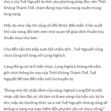
chú ý của Tuế Nguyệt là nhờ vào phương pháp đúc nên Thời
Không Thánh Thể, chạm đúng mục tiêu mong muốn trong
lòng nàng.
Mặc dù như vậy thì cũng chỉ đổi được điều kiện 3 lần xuất
thủ của nàng, đôi bên xem như quan hệ giao dịch thuần túy,
thuận mua vừa bán.
Cho đến tận khi kiếp luân hồi chấm dứt…Tuế Nguyệt cũng
chưa từng mở lòng với Long Nghịch.
Càng đừng nói là ở hiện thực, Long Nghịch không hề nắm
giữ chút thông tin nào của Thời Không Thánh Thể, Tuế
Nguyệt để tâm đến hắn mới là chuyện lạ.
“Đúng như lời nhận định của nàng, Nghịch Long Đế là một
nhân vật làm đại sự, dã tâm và tham vọng của hắn cực kỳ to
lớn, mặc dù thưởng thức và si mê Tuế Nguyệt nhưng cũng sẽ
không vì nàng mà mạo hiểm đột phá khi căn cơ chưa vững!”