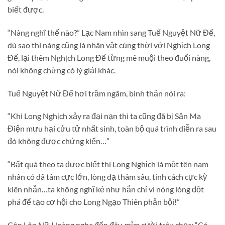
biết được.
“Nàng nghĩ thế nào?” Lạc Nam nhìn sang Tuế Nguyệt Nữ Đế,
dù sao thì nàng cũng là nhân vật cùng thời với Nghịch Long
Đế, lại thêm Nghịch Long Đế từng mê muội theo đuổi nàng,
nói không chừng có lý giải khác.
Tuế Nguyệt Nữ Đế hơi trầm ngâm, bình thản nói ra:
“Khi Long Nghịch xảy ra đại nạn thì ta cũng đã bị Săn Ma
Điện mưu hại cửu tử nhất sinh, toàn bộ quá trình diễn ra sau
đó không được chứng kiến…”
“Bất quá theo ta được biết thì Long Nghịch là một tên nam
nhân có dã tâm cực lớn, lòng dạ thâm sâu, tính cách cực kỳ
kiên nhẫn…ta không nghĩ kẻ như hắn chỉ vì nóng lòng đột
phá để tạo cơ hội cho Long Ngạo Thiên phản bội!”
Côn Lôn Nữ Hoàng nghe đến đây, mỉm cười trêu chọc: “Có