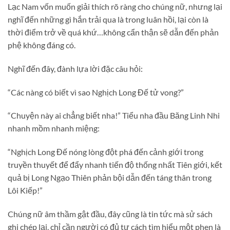
Lạc Nam vốn muốn giải thích rõ ràng cho chúng nữ, nhưng lại
nghĩ đến những gì hắn trải qua là trong luân hồi, lại còn là
thời điểm trở về quá khứ…không cẩn thận sẽ dẫn đến phản
phệ không đáng có.
Nghĩ đến đây, đành lựa lời đặc câu hỏi:
“Các nàng có biết vì sao Nghịch Long Đế tử vong?”
“Chuyện này ai chẳng biết nha!” Tiểu nha đầu Băng Linh Nhi
nhanh mồm nhanh miệng:
“Nghịch Long Đế nóng lòng đột phá đến cảnh giới trong
truyền thuyết để đẩy nhanh tiến độ thống nhất Tiên giới, kết
quả bị Long Ngạo Thiên phản bội dẫn đến táng thân trong
Lôi Kiếp!”
Chúng nữ âm thầm gật đầu, đây cũng là tin tức mà sử sách
ghi chép lại, chỉ cần người có đủ tư cách tìm hiểu một phen là