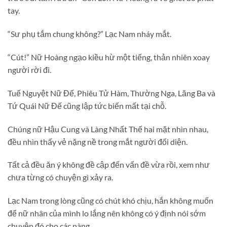
tay.
“Sư phụ tắm chung không?” Lạc Nam nháy mắt.
“Cút!” Nữ Hoàng ngạo kiều hừ một tiếng, thản nhiên xoay
người rời đi.
Tuế Nguyệt Nữ Đế, Phiêu Tử Hàm, Thường Nga, Lăng Ba và
Tứ Quái Nữ Đế cũng lập tức biến mất tại chỗ.
Chúng nữ Hậu Cung và Làng Nhất Thế hai mặt nhìn nhau,
đều nhìn thấy vẻ nặng nề trong mắt người đối diện.
Tất cả đều ăn ý không đề cập đến vấn đề vừa rồi, xem như
chưa từng có chuyện gì xảy ra.
Lạc Nam trong lòng cũng có chút khó chịu, hắn không muốn
để nữ nhân của mình lo lắng nên không có ý định nói sớm
chuyện đó cho các nàng.