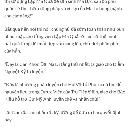
thì sử dụng Lập Ma Quả để sản sinh Ma Lực, sau đó phu
quân sẽ tìm thêm công pháp và vũ kỹ của Ma Tu hùng mạnh
cho các nàng!”
Bất quá hắn nói thì nói, chúng nữ đã sớm toàn thân như bùn
nhão, mặc cho từng viên Lập Ma Quả rơi lên cơ thể mình,
bất quá từng đôi mắt đẹp vẫn sáng lên, chờ đợi phân phó
của hắn.
“Đây là Càn Khôn Đại Na Di tầng thứ nhất, ta giao cho Diễm
Nguyệt Kỳ tu luyện!”
“Đây là phương pháp luyện chế Hư Vô Tổ Phù, ta đã tìm đủ
nguyên liệu trong Dược Viên của Tru Tiên Điện, giao cho Bảo
Kiều hỗ trợ Cự Mỹ Anh luyện chế và nhận chủ!”
Lạc Nam đã cân nhắc rất kỹ lưỡng để đưa ra hai quyết định
này.