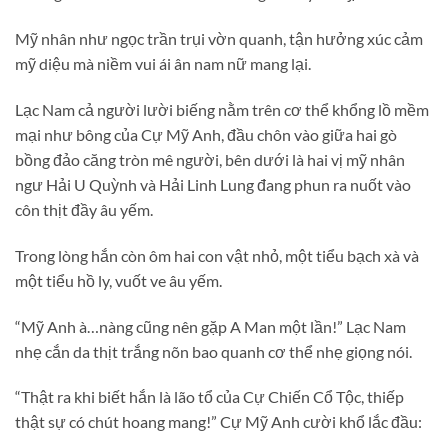
Mỹ nhân như ngọc trần trụi vờn quanh, tận hưởng xúc cảm
mỹ diệu mà niềm vui ái ân nam nữ mang lại.
Lạc Nam cả người lười biếng nằm trên cơ thể khổng lồ mềm
mại như bông của Cự Mỹ Anh, đầu chôn vào giữa hai gò
bồng đảo căng tròn mê người, bên dưới là hai vị mỹ nhân
ngư Hải U Quỳnh và Hải Linh Lung đang phun ra nuốt vào
côn thịt đầy âu yếm.
Trong lòng hắn còn ôm hai con vật nhỏ, một tiểu bạch xà và
một tiểu hồ ly, vuốt ve âu yếm.
“Mỹ Anh à…nàng cũng nên gặp A Man một lần!” Lạc Nam
nhẹ cắn da thịt trắng nõn bao quanh cơ thể nhẹ giọng nói.
“Thật ra khi biết hắn là lão tổ của Cự Chiến Cổ Tộc, thiếp
thật sự có chút hoang mang!” Cự Mỹ Anh cười khổ lắc đầu: