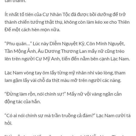
tán thành.
Ít nhất tổ tiên của Cự Nhân Tộc đã được bồi dưỡng để trở
thành chiến tướng thật thụ, không còn làm kéo xe cho Thiên
Đế một cách hèn mọn nữa.
“Phu quân…” Lúc này Diễm Nguyệt Kỳ, Côn Minh Nguyệt,
Tần Mộng Ảnh, Âu Dương Thương Lan mấy nữ cũng trèo
lên trên người Cự Mỹ Anh, tiến đến nằm bên cạnh Lạc Nam.
Lạc Nam vòng tay ôm lấy từng mỹ nhân nhi vào lòng, tham
lam gặm lấy vài chỗ da thịt màu mỡ trên người các nàng.
“Đừng làm rộn, nói chính sự!” Mấy nữ vội vàng ngăn cản
động tác của hắn.
“Có ai nói chính sự mà trần truồng cả đám?” Lạc Nam cười tà
hỏi.