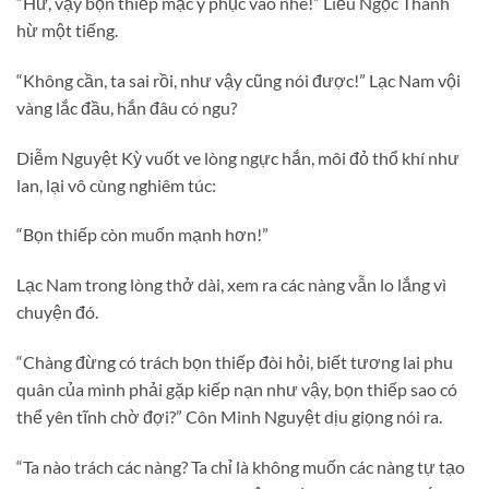
“Hừ, vậy bọn thiếp mặc y phục vào nhé!” Liễu Ngọc Thanh
hừ một tiếng.
“Không cần, ta sai rồi, như vậy cũng nói được!” Lạc Nam vội
vàng lắc đầu, hắn đâu có ngu?
Diễm Nguyệt Kỳ vuốt ve lòng ngực hắn, môi đỏ thổ khí như
lan, lại vô cùng nghiêm túc:
“Bọn thiếp còn muốn mạnh hơn!”
Lạc Nam trong lòng thở dài, xem ra các nàng vẫn lo lắng vì
chuyện đó.
“Chàng đừng có trách bọn thiếp đòi hỏi, biết tương lai phu
quân của mình phải gặp kiếp nạn như vậy, bọn thiếp sao có
thể yên tĩnh chờ đợi?” Côn Minh Nguyệt dịu giọng nói ra.
“Ta nào trách các nàng? Ta chỉ là không muốn các nàng tự tạo