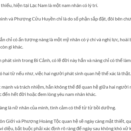
thiếu, hiện tại Lạc Nam là một nam nhân có lý trí.
nh và Phượng Cửu Huyền chỉ là do số phận sắp đặt, đôi bên chư
 chỉ có ấn tượng nàng là một mỹ nhân có ý chí và nghị lực, hoài
òn gì khác.
phát sinh trong Bí Cảnh, có lẽ đời này hắn và nàng chỉ có thể là
 hai từ nếu như, việc hai người phát sinh quan hệ thể xác là thật.
 mạnh và trách nhiệm, hắn không thể để quan hệ giữa hai người 
đến hết đời hoặc đem lòng yêu nam nhân khác.
ng là nữ nhân của mình, tình cảm có thể từ từ bồi dưỡng.
ôn Giới và Phượng Hoàng Tộc quan hệ sẽ ngày càng mật thiết, q
 vi diệu, bắt buộc phải xác định rõ ràng để ngày sau không khó xử 