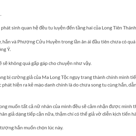
.
ã phát sinh quan hệ đều tu luyện đến tầng hai của Long Tiên Thán
y, hắn và Phượng Cửu Huyền trong lần ân ái đầu tiên chưa có quá
ng Ý.
lẽ sẽ không quá gấp gáp cho chuyện như vậy.
àng bị cường giả của Ma Long Tộc ngụy trang thành chính mình ti
c phát hiện ra kẻ mạo danh chính là do chưa song tu cùng hắn, dẫ
ong muốn tất cả nữ nhân của mình đều sẽ cảm nhận được mình 
hân giả dạng tiếp cận nữa, thậm chí có thể giả vờ diễn kịch tiến 
tượng hắn muốn chọn lúc này.