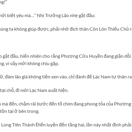
ng!”
mới biết yêu mà…” Nhị Trưởng Lão nhẹ gật đầu:
chúng ta không giúp được, phải nhờ đích thân Côn Lôn Thiếu Chủ r
 gật đầu, hiển nhiên cho rằng Phượng Cửu Huyền đang giận dỗi 
g, vì vậy mới không chịu gặp.
ữ, đám lão già không tiện xen vào, chỉ đành để Lạc Nam tự thân ra 
ại chỗ, đi mời Lạc Nam xuất hiện.
n mà đến, chậm rãi bước đến tổ chim đang phong tỏa của Phượ
tồn tại ở bên trong.
 Long Tiên Thánh Điển luyện đến tầng hai, lần này nhất định phả