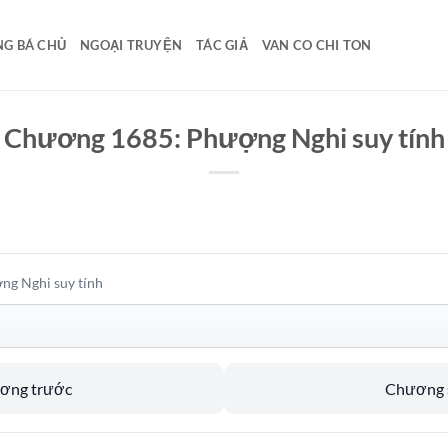
G BÁ CHỦ
NGOẠI TRUYỆN
TÁC GIẢ
VAN CO CHI TON
Chương 1685: Phượng Nghi suy tính
g Nghi suy tính
ương trước
Chương s