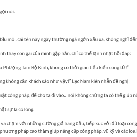
ọi nói:
 môi, cái tên này ngày thường ngã ngớn xấu xa, không nghĩ đến 
nh thay con gái của mình gặp hắn, chỉ có thể lạnh nhạt hồi đáp:
a Phượng Tam Bộ Kinh, không có thời gian tiếp kiến công tử!”
àng không cần khách sáo như vậy!” Lạc Nam kiên nhẫn đề nghị:
 mặt công pháp, để cho ta đi vào…nói không chừng ta có thể giúp n
ật sự là có lòng.
, va chạm với những cường giả hàng đầu, tiếp xúc với đủ loại côn
ương pháp cao thâm giúp nâng cấp công pháp, vũ kỹ và các loại 