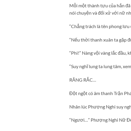
Mỗi một thành tựu của hắn đã đ
nói chuyện và đối xử với nữ nh
“Chẳng trách là tên phong lưu
“Nếu thời thanh xuân ta gặp đ
“Phi!” Nàng vội vàng lắc đầu, 
“Suy nghĩ lung ta lung tâm, xe
RĂNG RẮC…
Đột ngột có âm thanh Trận Phá
Nhân lúc Phượng Nghi suy nghĩ
“Ngươi…” Phượng Nghi Nữ Đế 