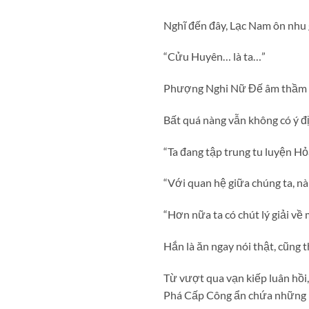
Nghĩ đến đây, Lạc Nam ôn nhu g
“Cửu Huyên… là ta…”
Phượng Nghi Nữ Đế âm thầm bĩu
Bất quá nàng vẫn không có ý đị
“Ta đang tập trung tu luyện Hỏ
“Với quan hệ giữa chúng ta, n
“Hơn nữa ta có chút lý giải về
Hắn là ăn ngay nói thật, cũng th
Từ vượt qua vạn kiếp luân hồi
Phá Cấp Công ẩn chứa những ph