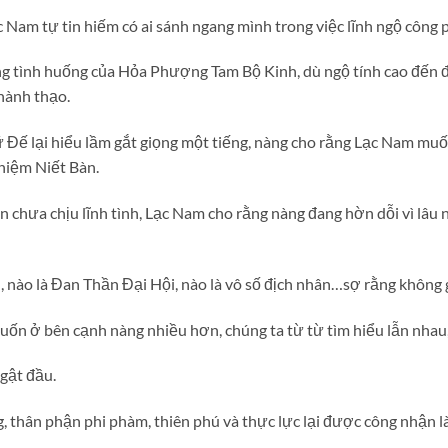
c Nam tự tin hiếm có ai sánh ngang mình trong việc lĩnh ngộ công 
g tình huống của Hỏa Phượng Tam Bộ Kinh, dù ngộ tính cao đến đ
hành thạo.
ế lại hiểu lầm gắt giọng một tiếng, nàng cho rằng Lạc Nam muốn 
ghiệm Niết Bàn.
chưa chịu lĩnh tình, Lạc Nam cho rằng nàng đang hờn dỗi vì lâu
ộn, nào là Đan Thần Đại Hội, nào là vô số địch nhân…sợ rằng khôn
uốn ở bên cạnh nàng nhiều hơn, chúng ta từ từ tìm hiểu lẫn nhau,
gật đầu.
g, thân phận phi phàm, thiên phú và thực lực lại được công nhận 