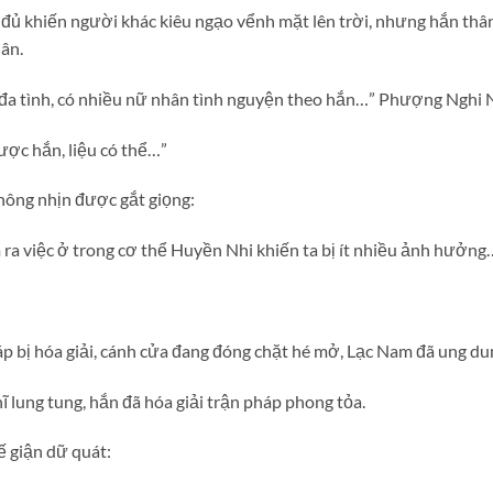
ủ khiến người khác kiêu ngạo vểnh mặt lên trời, nhưng hắn thân c
ân.
 đa tình, có nhiều nữ nhân tình nguyện theo hắn…” Phượng Nghi 
ược hắn, liệu có thể…”
không nhịn được gắt giọng:
m ra việc ở trong cơ thể Huyền Nhi khiến ta bị ít nhiều ảnh hưởng
p bị hóa giải, cánh cửa đang đóng chặt hé mở, Lạc Nam đã ung dun
 lung tung, hắn đã hóa giải trận pháp phong tỏa.
giận dữ quát: