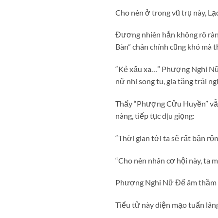
Cho nên ở trong vũ trụ này, Lạ
Đương nhiên hắn không rõ ràn
Bàn” chân chính cũng khó mà t
“Kẻ xấu xa…” Phượng Nghi Nữ Đ
nữ nhi song tu, gia tăng trải n
Thấy “Phượng Cửu Huyền” vẫn 
nàng, tiếp tục dịu giọng:
“Thời gian tới ta sẽ rất bận r
“Cho nên nhân cơ hội này, ta m
Phượng Nghi Nữ Đế âm thầm 
Tiểu tử này diện mạo tuấn lãn