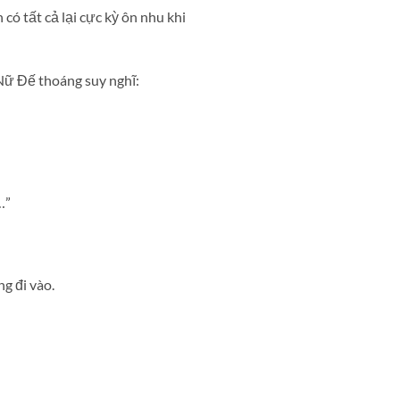
ó tất cả lại cực kỳ ôn nhu khi
Nữ Đế thoáng suy nghĩ:
…”
g đi vào.