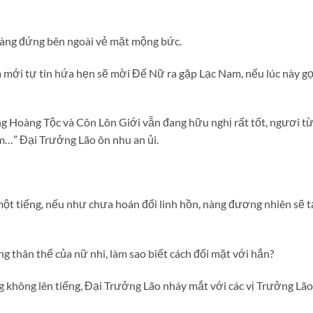
àng đứng bên ngoài vẻ mặt mộng bức.
 mới tự tin hứa hẹn sẽ mời Đế Nữ ra gặp Lạc Nam, nếu lúc này g
 Hoàng Tộc và Côn Lôn Giới vẫn đang hữu nghị rất tốt, ngươi từ
àm…” Đại Trưởng Lão ôn nhu an ủi.
t tiếng, nếu như chưa hoán đổi linh hồn, nàng đương nhiên sẽ t
ng thân thể của nữ nhi, làm sao biết cách đối mặt với hắn?
 không lên tiếng, Đại Trưởng Lão nháy mắt với các vị Trưởng Lão