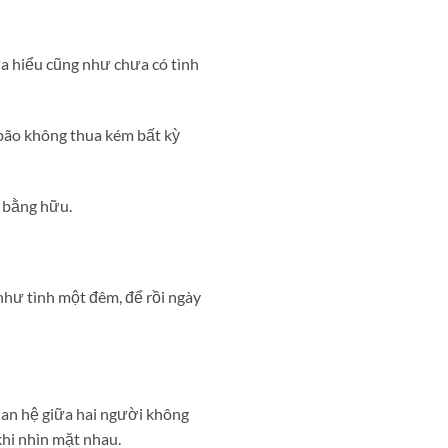
a hiểu cũng như chưa có tình
 bão không thua kém bất kỳ
m bằng hữu.
như tình một đêm, để rồi ngày
uan hệ giữa hai người không
khi nhìn mặt nhau.