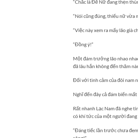
“Chắc là Đế Nữ đang thẹn thù
“Nói cũng đúng, thiếu nữ vừa 
“Việc này xem ra mấy lão già 
“Đồng ý!”
Một đám trưởng lão nhao nhao
đã lâu hắn không đến thăm nàn
Đối với tình cảm của đôi nam n
Nghĩ đến đây cả đám biến mất t
Rất nhanh Lạc Nam đã nghe ti
có khí tức của một người đang 
“Đáng tiếc lần trước chưa đem
sông!”