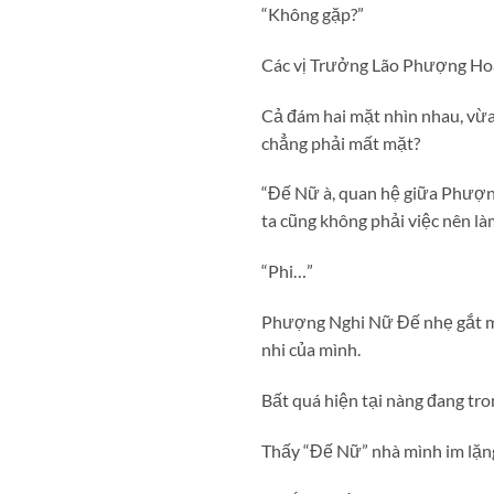
“Không gặp?”
Các vị Trưởng Lão Phượng Ho
Cả đám hai mặt nhìn nhau, vừa
chẳng phải mất mặt?
“Đế Nữ à, quan hệ giữa Phượng
ta cũng không phải việc nên l
“Phi…”
Phượng Nghi Nữ Đế nhẹ gắt mộ
nhi của mình.
Bất quá hiện tại nàng đang tro
Thấy “Đế Nữ” nhà mình im lặng