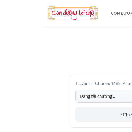
Bỏ
qua
CON ĐƯỜN
nội
dung
Truyện
/
Chương 1685: Phượn
‹ Ch