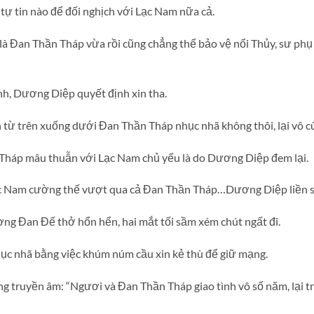
tự tin nào để đối nghịch với Lạc Nam nữa cả.
là Đan Thần Tháp vừa rồi cũng chẳng thể bảo vệ nổi Thủy, sư ph
nh, Dương Diệp quyết định xin tha.
từ trên xuống dưới Đan Thần Tháp nhục nhã không thôi, lại vô c
 Tháp mâu thuẫn với Lạc Nam chủ yếu là do Dương Diệp đem lại.
ạc Nam cường thế vượt qua cả Đan Thần Tháp…Dương Diệp liền sợ
g Đan Đế thở hổn hển, hai mắt tối sầm xém chút ngất đi.
ục nhã bằng việc khúm núm cầu xin kẻ thù để giữ mạng.
g truyền âm: “Ngươi và Đan Thần Tháp giao tình vô số năm, lại tr