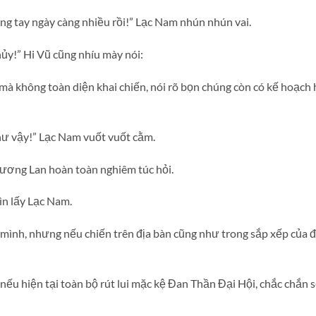
ng tay ngày càng nhiều rồi!” Lạc Nam nhún nhún vai.
ủy!” Hi Vũ cũng nhíu mày nói:
mà không toàn diện khai chiến, nói rõ bọn chúng còn có kế hoạ
như vậy!” Lạc Nam vuốt vuốt cằm.
ương Lan hoàn toàn nghiêm túc hỏi.
ìn lấy Lạc Nam.
 mình, nhưng nếu chiến trên địa bàn cũng như trong sắp xếp của đố
h, nếu hiện tại toàn bộ rút lui mặc kệ Đan Thần Đại Hội, chắc chắ