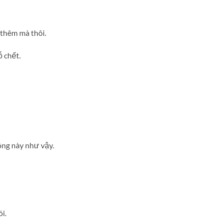
 thêm mà thôi.
 chết.
ông này như vậy.
i.