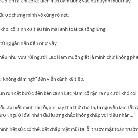
a diễn ra, chỉ có kẻ điên mới dám động vào ba huynh muội này.
được chứng minh vô cùng rõ nét.
hỏi cổ, sinh cơ tiêu tán mà lạnh toát cả sống lưng.
a từng gần hắn đến như vậy.
u như vừa rồi người Lạc Nam muốn giết là mình chứ không phải
 không dám nghĩ đến viễn cảnh kế tiếp.
run run cất bước đến bên cạnh Lạc Nam, cố rặn ra nụ cười khó coi
i…ta biết mình sai rồi, xin hãy tha thứ cho ta, ta nguyện làm tất cả
ngươi, người đại nhân đại lượng chắc không chấp với tiểu nhân…”
nh hết sức có thể, bất chấp mặt mũi tạ lỗi trước mặt toàn trườn