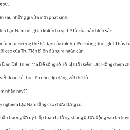
ng sợ…
ần sau những gì vừa mới phát sinh.
ến Lạc Nam nói gì đó khiến ba vị thê tử của hắn biến sắc.
a một mặt cường thế bá đạo của mình, điên cuồng đuổi giết Thủy 
tối cao của Tru Tiên Điện đứng ra ngăn cản.
n Đan Đế, Thiên Ma Đế sống sờ sờ bị lưỡi kiếm Lạc Hồng chém cho 
yết đoán kẻ thù…ôn nhu, dịu dàng với thê tử.
am nhân này?”
uy nghiêm Lạc Nam tăng cao chưa từng có.
i hắn buông lời uy hiếp toàn trường không được động vào ba huy