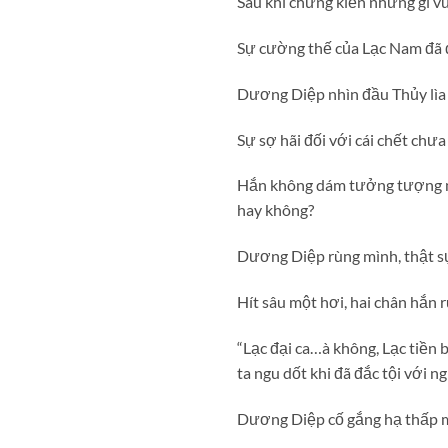
Sau khi chứng kiến những gì vừ
Sự cường thế của Lạc Nam đã 
Dương Diệp nhìn đầu Thủy lìa k
Sự sợ hãi đối với cái chết chư
Hắn không dám tưởng tượng nế
hay không?
Dương Diệp rùng mình, thật sự
Hít sâu một hơi, hai chân hắn 
“Lạc đại ca…à không, Lạc tiền bố
ta ngu dốt khi đã đắc tội với 
Dương Diệp cố gắng hạ thấp mì