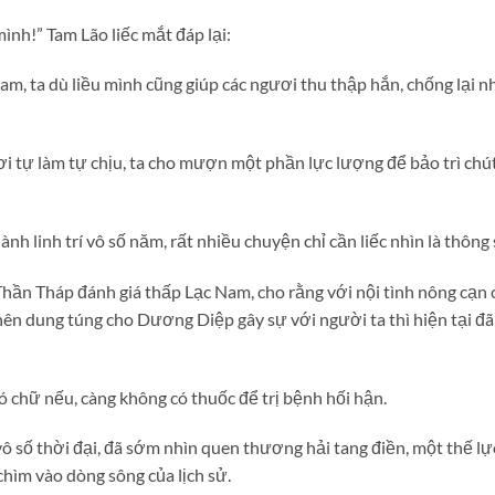
ình!” Tam Lão liếc mắt đáp lại:
Nam, ta dù liều mình cũng giúp các ngươi thu thập hắn, chống lại
i tự làm tự chịu, ta cho mượn một phần lực lượng để bảo trì chút
 linh trí vô số năm, rất nhiều chuyện chỉ cần liếc nhìn là thông 
ần Tháp đánh giá thấp Lạc Nam, cho rằng với nội tình nông cạn 
n dung túng cho Dương Diệp gây sự với người ta thì hiện tại đã
ó chữ nếu, càng không có thuốc để trị bệnh hối hận.
 số thời đại, đã sớm nhìn quen thương hải tang điền, một thế lực
chìm vào dòng sông của lịch sử.