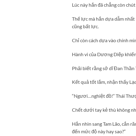
Lúc này hắn đã chẳng còn chút 
Thế lực mà hắn dựa dẫm nhất 
cũng bất lực.
Chỉ còn cách dựa vào chính mì
Hành vi của Dương Diệp khiến 
Phải biết rằng sở dĩ Đan Thần
Kết quả tốt lắm, nhận thấy L
“Ngươi…nghiệt đồ!” Thái Thượn
Chết dưới tay kẻ thù không nh
Hắn nhìn sang Tam Lão, cắn răn
đến mức độ này hay sao?”