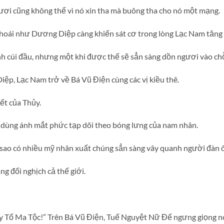
ươi cũng không thể vì nó xin tha mà buông tha cho nó một mạng.
thoái như Dương Diệp càng khiến sát cơ trong lòng Lạc Nam tăng
nh cúi đầu, nhưng một khi được thế sẽ sẳn sàng dồn ngươi vào chỗ
p, Lạc Nam trở về Bá Vũ Điện cùng các vị kiều thê.
ết của Thủy.
ùng ánh mắt phức tạp dõi theo bóng lưng của nam nhân.
ì sao có nhiều mỹ nhân xuất chúng sẳn sàng vây quanh người đàn 
ng đối nghịch cả thế giới.
ủy Tổ Ma Tộc!” Trên Bá Vũ Điện, Tuế Nguyệt Nữ Đế ngưng giọng nó