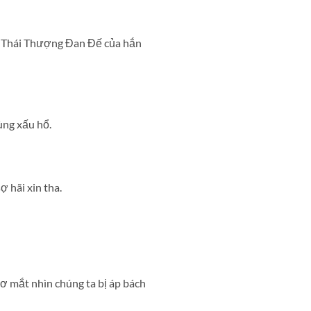
ụ Thái Thượng Đan Đế của hắn
ùng xấu hổ.
 hãi xin tha.
ơ mắt nhìn chúng ta bị áp bách