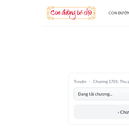
Bỏ
qua
CON ĐƯỜN
nội
dung
Truyện
/
Chương 1701: Thu 
‹ Ch