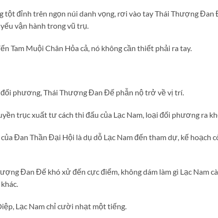
tột đỉnh trên ngọn núi danh vọng, rơi vào tay Thái Thượng Đan Đ
 yếu vận hành trong vũ trụ.
ến Tam Muội Chân Hỏa cả, nó không cần thiết phải ra tay.
ối phương, Thái Thượng Đan Đế phẫn nộ trở về vị trí.
yền trục xuất tư cách thi đấu của Lạc Nam, loại đối phương ra k
 của Đan Thần Đại Hội là dụ dỗ Lạc Nam đến tham dự, kế hoạch cò
Thượng Đan Đế khó xử đến cực điểm, không dám làm gì Lạc Nam cà
 khác.
iệp, Lạc Nam chỉ cười nhạt một tiếng.