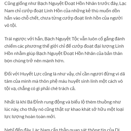
Cũng giống như Bạch Nguyệt Đoạt Hồn Nhãn trước đây, Lạc
Nam chỉ cướp đoạt Linh Hồn của những kẻ thù muốn dồn
hắn vào chỗ chết, chưa từng cướp đoạt linh hồn của người
vô tội.
Trái ngược với hắn, Bạch Nguyệt Tộc vẫn luôn cố gắng đánh
chiếm các phương thế giới chỉ để cướp đoạt đại lượng Linh
Hồn nhằm giúp Bạch Nguyệt Đoạt Hồn Nhãn của bản thân
bọn chúng trở nên mạnh hơn.
Đối với Huyết Lực cũng là như vậy, chỉ cần ngươi đừng vì dã
tâm của mình mà thôn phệ máu huyết sinh linh một cách vô
tội vạ, chẳng có gì phải chê trách cả.
Nhất là khi Bá Đỉnh rung động và biểu lộ thèm thuồng như
lúc này, cho thấy nó cũng thật sự khao khát sở hữu một loại
lực lượng hoàn toàn mới.
Nghĩ đến đây, Lạc Nam cẩn thận quan sát thông tin của Dị