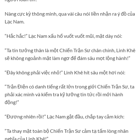
Nàng cực kỳ thông minh, qua vài câu nói liền nhận ra ý đồ của
Lạc Nam.
“Hắc hắc!” Lạc Nam xấu hổ vuốt vuốt mũi, mặt dày nói:
“Ta tin tưởng thân là một Chiến Trận Sư chân chính, Linh Khê
sẽ không ngoảnh mặt làm ngơ để đám sâu mọt lộng hành!”
“Đây không phải việc nhỏ!” Linh Khê hít sâu một hơi nói:
“Trận Điện có danh tiếng rất lớn trong giới Chiến Trận Sư, ta
phải xác minh và kiểm tra kỹ lưỡng tin tức rồi mới hành
động!”
“Đương nhiên rồi!” Lạc Nam gật đầu, chắp tay cảm kích:
“Ta thay mặt toàn bộ Chiến Trận Sư cảm tạ tấm lòng nhân
nghĩa của Linh Khê!”