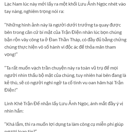
Lạc Nam lúc này mới lấy ra một khối Lưu Ảnh Ngọc nhét vào
tay nàng, nghiêm trọng nói ra:
“Những hình ảnh này là người dưới trướng ta quay được
bên trong căn cứ bí mật của Trận Điện nhân lúc bọn chúng
bận rộn vây công ta ở Đan Thần Tháp, có đầy đủ bằng chứng
chúng thực hiện vô số hành vi độc ác để thỏa mãn tham
vọng!”
“Ta rất muốn vạch trần chuyện này ra toàn vũ trụ để mọi
người nhìn thấu bộ mặt của chúng, tuy nhiên hai bên đang là
kẻ thù, sẽ có người nghi ngờ ta cố tình vu oan hãm hại Trận
Điện!”
Linh Khê Trận Đế nhận lấy Lưu Ảnh Ngọc, ánh mắt đầy ý vị
nhìn hắn:
“Khá lắm, thì ra muốn lợi dụng ta làm công cụ miễn phí giúp
ngươi loan tin?”