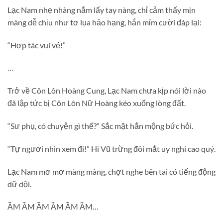
Lạc Nam nhẹ nhàng nắm lấy tay nàng, chỉ cảm thấy mịn
màng dễ chịu như tơ lụa hảo hạng, hắn mỉm cười đáp lại:
“Hợp tác vui vẻ!”
…
Trở về Côn Lôn Hoàng Cung, Lạc Nam chưa kịp nói lời nào
đã lập tức bị Côn Lôn Nữ Hoàng kéo xuống lòng đất.
“Sư phụ, có chuyện gì thế?” Sắc mặt hắn mộng bức hỏi.
“Tự ngươi nhìn xem đi!” Hi Vũ trừng đôi mắt uy nghi cao quý.
Lạc Nam mơ mơ màng màng, chợt nghe bên tai có tiếng động
dữ dội.
ẦM ẦM ẦM ẦM ẦM ẦM…