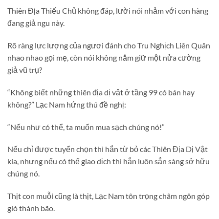
Thiên Địa Thiếu Chủ không đáp, lười nói nhảm với con hàng
đang giả ngu này.
Rõ ràng lực lượng của ngươi đánh cho Tru Nghịch Liên Quân
nhao nhao gọi mẹ, còn nói không nắm giữ một nửa cường
giả vũ trụ?
“Không biết những thiên địa dị vật ở tầng 99 có bán hay
không?” Lạc Nam hứng thú đề nghị:
“Nếu như có thể, ta muốn mua sạch chúng nó!”
Nếu chỉ được tuyển chọn thì hắn từ bỏ các Thiên Địa Dị Vật
kia, nhưng nếu có thể giao dịch thì hẳn luôn sẳn sàng sở hữu
chúng nó.
Thịt con muỗi cũng là thịt, Lạc Nam tôn trọng châm ngôn góp
gió thành bão.