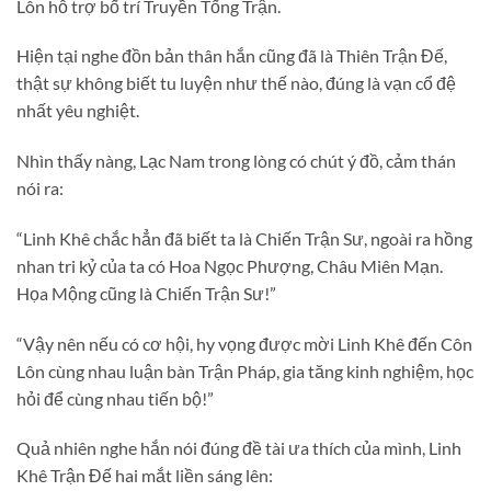
Lôn hỗ trợ bố trí Truyền Tống Trận.
Hiện tại nghe đồn bản thân hắn cũng đã là Thiên Trận Đế,
thật sự không biết tu luyện như thế nào, đúng là vạn cổ đệ
nhất yêu nghiệt.
Nhìn thấy nàng, Lạc Nam trong lòng có chút ý đồ, cảm thán
nói ra:
“Linh Khê chắc hẳn đã biết ta là Chiến Trận Sư, ngoài ra hồng
nhan tri kỷ của ta có Hoa Ngọc Phượng, Châu Miên Mạn.
Họa Mộng cũng là Chiến Trận Sư!”
“Vậy nên nếu có cơ hội, hy vọng được mời Linh Khê đến Côn
Lôn cùng nhau luận bàn Trận Pháp, gia tăng kinh nghiệm, học
hỏi để cùng nhau tiến bộ!”
Quả nhiên nghe hắn nói đúng đề tài ưa thích của mình, Linh
Khê Trận Đế hai mắt liền sáng lên: