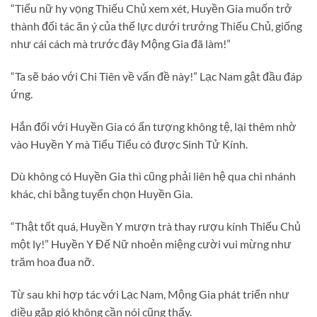
“Tiểu nữ hy vọng Thiếu Chủ xem xét, Huyền Gia muốn trở
thành đối tác ăn ý của thế lực dưới trướng Thiếu Chủ, giống
như cái cách mà trước đây Mộng Gia đã làm!”
“Ta sẽ báo với Chi Tiên về vấn đề này!” Lạc Nam gật đầu đáp
ứng.
Hắn đối với Huyền Gia có ấn tượng không tệ, lại thêm nhờ
vào Huyền Y mà Tiểu Tiểu có được Sinh Tử Kính.
Dù không có Huyền Gia thì cũng phải liên hệ qua chi nhánh
khác, chi bằng tuyển chọn Huyền Gia.
“Thật tốt quá, Huyền Y mượn trà thay rượu kính Thiếu Chủ
một ly!” Huyền Y Đế Nữ nhoẻn miệng cười vui mừng như
trăm hoa đua nỡ.
Từ sau khi hợp tác với Lạc Nam, Mộng Gia phát triển như
diều gặp gió không cần nói cũng thấy.