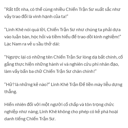
“Rất tốt nha, có thể cùng nhiều Chiến Trận Sư xuất sắc như
vậy trao đổi là vinh hạnh của ta!”
“Linh Khê nói quá lời, Chiến Trận Sư như chúng ta phải dựa
vào luận bàn, học hỏi và tiềm hiểu để trao dồi kinh nghiệm!”
Lạc Nam ra vẻ u sầu thở dài:
“Ngược lại có những tên Chiến Trận Sư lòng dạ bất chính, cố
gắng thực hiện những hành vi và nghiên cứu phi nhân đạo,
làm vấy bẩn ba chữ Chiến Trận Sư chân chính!”
“Hử? là những kẻ nào?” Linh Khê Trận Đế liền mày liễu dựng
thẳng.
Hiển nhiên đối với một người cố chấp và tôn trọng chức
nghiệp như nàng, Linh Khê không cho phép có kẻ phá hoại
danh tiếng Chiến Trận Sư.