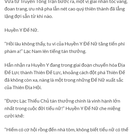
Vừa từ Truyền Tống Trận bước ra, một vị giai nhân tóc vàng,
đoan trang, ưu nhã pha lẫn nét cao quý thiên thành đã lẳng
lặng đợi sẳn từ khi nào.
Huyền Y Đế Nữ.
“Hồi lâu không thấy, tu vi của Huyền Y Đế Nữ tăng tiến phi
phàm a!” Lạc Nam lên tiếng tán thưởng.
Hắn nhận ra Huyền Y đang trong giai đoạn chuyển hóa Địa
Đế Lực thành Thiên Đế Lực, khoảng cách đột phá Thiên Đế
đã không còn xa, nàng là một trong những Đế Nữ xuất sắc
của Thiên Địa Hội.
“Được Lạc Thiếu Chủ tán thưởng chính là vinh hạnh lớn
nhất trong cuộc đời tiểu nữ!” Huyền Y Đế Nữ che miệng
cười khẽ:
“Hiếm có cơ hội rồng đến nhà tôm, không biết tiểu nữ có thể