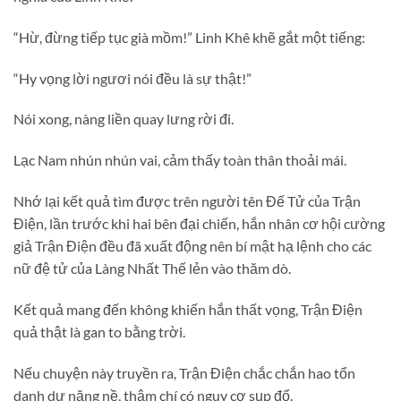
“Hừ, đừng tiếp tục già mồm!” Linh Khê khẽ gắt một tiếng:
“Hy vọng lời ngươi nói đều là sự thật!”
Nói xong, nàng liền quay lưng rời đi.
Lạc Nam nhún nhún vai, cảm thấy toàn thân thoải mái.
Nhớ lại kết quả tìm được trên người tên Đế Tử của Trận
Điện, lần trước khi hai bên đại chiến, hắn nhân cơ hội cường
giả Trận Điện đều đã xuất động nên bí mật hạ lệnh cho các
nữ đệ tử của Làng Nhất Thế lẻn vào thăm dò.
Kết quả mang đến không khiến hắn thất vọng, Trận Điện
quả thật là gan to bằng trời.
Nếu chuyện này truyền ra, Trận Điện chắc chắn hao tổn
danh dự nặng nề, thậm chí có nguy cơ sụp đổ.