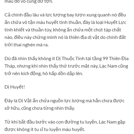
màu đỏ vô cùng dữ tợn.
Cả chính đầu lâu và lực lượng bay lượn xung quanh nó đều
ẩn chứa vô tận máu huyết tinh thuần, đây là loại Huyết Lực
tinh khiết và thuần túy, không ẩn chứa một chút tạp chất
nào, điều này chứng minh nó là thiên địa dị vật do chính đất
trời thai nghén mà ra.
Dù đã nhìn thấy không ít Dị Thuộc Tính tại tầng 99 Thiên Địa
Tháp, nhưng khi nhìn thấy thứ trước mặt này, Lạc Nam cũng
trở nên kích động, hô hấp dồn dập lên.
Dị Huyết!
Đây là Dị Vật ẩn chứa nguồn lực lượng mà hắn chưa được
sở hữu, cũng chưa từng nhìn thấy.
Từ khi bắt đầu bước vào con đường tu luyện, Lạc Nam gặp
được không ít tu sĩ tu luyện máu huyết.