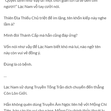
“Quyết định như vậy đi! một thời gian tới ta sẽ đến tìm
ngươi!” Lạc Nam vỗ tay cười nói.
Thiên Địa Thiếu Chủ triệt để im lặng, tên khốn kiếp này nghe
lầm à?
Mình đòi Thánh Cấp mà hắn cũng đáp ứng?
Vốn nói như vậy để Lạc Nam biết khó mà lui, nào ngờ tên
này còn vui vẻ đồng ý.
Đúng là có bệnh.
…
Lạc Nam sử dụng Truyền Tống Trận dịch chuyển đến thẳng
Côn Lôn Giới.
Hắn không quên dùng Truyền Âm Ngọc liên hệ với Mộng Chi
Tiên, báo cáo tin vui cho nàng, Mộng Gia chính thức thoát ly