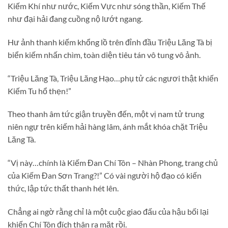
Kiếm Khí như nước, Kiếm Vực như sóng thần, Kiếm Thế
như đại hải đang cuồng nộ lướt ngang.
Hư ảnh thanh kiếm khổng lồ trên đỉnh đầu Triệu Lăng Tà bị
biển kiếm nhấn chìm, toàn diện tiêu tán vô tung vô ảnh.
“Triệu Lăng Tà, Triệu Lăng Hạo…phụ tử các ngươi thật khiến
Kiếm Tu hổ thẹn!”
Theo thanh âm tức giận truyền đến, một vị nam tử trung
niên ngự trên kiếm hải hàng lâm, ánh mắt khóa chặt Triệu
Lăng Tà.
“Vị này…chính là Kiếm Đan Chí Tôn – Nhàn Phong, trang chủ
của Kiếm Đan Sơn Trang?!” Có vài người hộ đạo có kiến
thức, lập tức thất thanh hét lên.
Chẳng ai ngờ rằng chỉ là một cuộc giao đấu của hậu bối lại
khiến Chí Tôn đích thân ra mặt rồi.