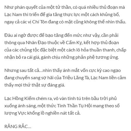
Như phán quyết của một tử thần, có quá nhiều thủ đoạn mà
Lạc Nam thi triển để gia tăng thực lực một cách khủng bố,
ngay cả các vị Chí Tôn đang có mặt cũng không thể nhìn thấu.
Đâu ai ngờ được để bạo tăng đến mức như vậy, cần phải
thông qua Nhân Đạo thuộc về Cấm Kỵ, kết hợp thủ đoạn
của các chủng tộc đặc biệt một cách lô hỏa thuần thanh, chấp
nhận bỏ ra cái giá, gánh chịu những phản phệ tương ứng.
Nhưng sau tất cả…nhìn thấy ánh mắt vốn cực kỳ cao ngạo
đang chuyển sang sợ hãi của Triệu Lăng Tà, Lạc Nam liền cảm
thấy mọi thứ thật sự đáng giá.
Lạc Hồng Kiếm chém ra, vô vàn tinh tú trên bầu trời phủ
xuống ánh sáng, một thức Tinh Thần Tụ Hội mang theo số
lượng Vực khổng lồ nghiền nát tất cả.
RĂNG RẮC…