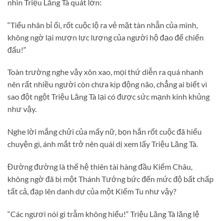
nhìn Triệu Lăng Tà quát lớn:
“Tiểu nhân bỉ ổi, rốt cuộc lộ ra vẻ mặt tàn nhẫn của mình,
không ngờ lại mượn lực lượng của người hộ đạo để chiến
đấu!”
Toàn trường nghe vậy xôn xao, mọi thứ diễn ra quá nhanh
nên rất nhiều người còn chưa kịp động não, chẳng ai biết vì
sao đột ngột Triệu Lăng Tà lại có được sức mạnh kinh khủng
như vậy.
Nghe lời mắng chửi của mấy nữ, bọn hắn rốt cuộc đã hiểu
chuyện gì, ánh mắt trở nên quái dị xem lấy Triệu Lăng Tà.
Đường đường là thế hệ thiên tài hàng đầu Kiếm Châu,
không ngờ đã bị một Thánh Tướng bức đến mức độ bất chấp
tất cả, đạp lên danh dự của một Kiếm Tu như vậy?
“Các ngươi nói gì trẫm không hiểu!” Triệu Lăng Tà lăng lệ