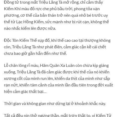
Đồng tử trong mắt Triệu Lăng Tà mở rộng, chỉ cảm thấy
Kiếm Khí màu đỏ rực che phủ bầu trời, phong tỏa vạn
phương, cơ thể của bản thân trở nên quá nhỏ bé trước uy
thế từ Lạc Hồng Kiếm, sức mạnh như bị rút cạn, không thể
nào nhấc kiếm lên được nữa.
Độc Tôn Kiếm Thể sụp đổ, khí thế cao cao tại thượng không
còn, Triệu Lăng Tà như phát điên, cảm giác cận kề cái chết
chưa bao giờ gần hắn đến như thế.
Lỗ chân lông rỉ máu, Hãm Quân Xa Luân còn chưa kịp giáng
xuống, Triệu Lăng Tà đã cảm giác được khí thế của nó khiến
xương cốt của mình run lên, khiến da thịt của mình như sắp
rạn nứt, khiến tâm cảnh của mình lần đầu tiên trong đời xuất
hiện cảm giác thất bại…
Thời gian và không gian như dừng lại ở khoảnh khắc này.
Tất cả đều nín thở ngưng thần, mắt trợn thật to, vị Kiếm Tử