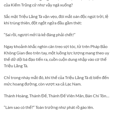
của Kiếm Trũng cứ như vậy ngã xuống?
Sắc mặt Triệu Lăng Tà vặn vẹo, đôi mắt oán độc ngút trời, lệ
khí trùng thiên, đột ngột ngửa đầu gầm thét:
“Sai rồi, ngươi mới là kẻ đáng phải chết!”
Ngay khoảnh khắc nghìn cân treo sợi tóc, từ trên Pháp Bảo
Không Gian đeo trên tay, một luồng lực lượng mang theo uy
thế dữ dội bá đạo tiến ra, cuồn cuộn dung nhập vào cơ thể
Triệu Lăng Tà.
Chỉ trong nháy mắt đó, khí thế của Triệu Lăng Tà dị biến đến
mức hoang đường, còn vượt xa cả Lạc Nam.
Thánh Hoàng, Thánh Đế, Thánh Đế Viên Mãn, Bán Chí Tôn…
“Làm sao có thể?” Toàn trường như phát rồ gào lên.