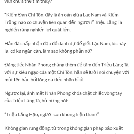
vẫn chưa thể tìm thấy?
“Kiếm Đan Chí Tôn, đây là ân oán giữa Lạc Nam và Kiếm
Trũng, nào có chuyện liên quan đến ngươi?” Triệu Lăng Tà
nghiến răng nghiến lợi quát lớn.
Hắn đã chấp nhận đạp đổ danh dự để giết Lạc Nam, lúc này
lại có kẻ ngăn cản, làm sao không phẫn nộ?
Đáng tiếc Nhàn Phong chẳng thèm để tâm đến Triệu Lăng Tà,
với sự kiêu ngạo của một Chí Tôn, hắn sẽ lười nói chuyện với
một tên hậu bối lòng dạ tiểu nhân bỉ ổi.
Ngược lại, ánh mắt Nhàn Phong khóa chặt chiếc vòng tay
của Triệu Lăng Tà, hờ hững nói:
“Triệu Lăng Hạo, ngươi còn không hiện thân?”
Không gian rung động, từ trong không gian pháp bảo xuất