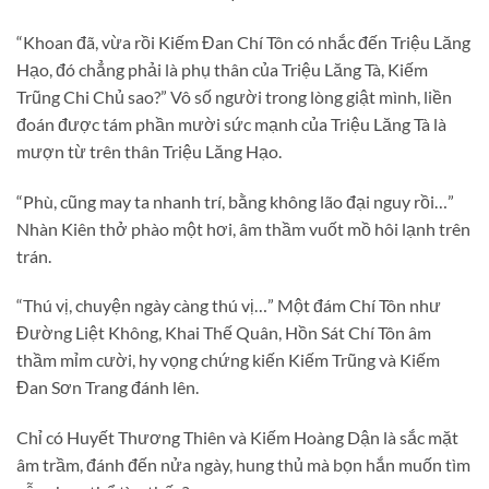
“Khoan đã, vừa rồi Kiếm Đan Chí Tôn có nhắc đến Triệu Lăng
Hạo, đó chẳng phải là phụ thân của Triệu Lăng Tà, Kiếm
Trũng Chi Chủ sao?” Vô số người trong lòng giật mình, liền
đoán được tám phần mười sức mạnh của Triệu Lăng Tà là
mượn từ trên thân Triệu Lăng Hạo.
“Phù, cũng may ta nhanh trí, bằng không lão đại nguy rồi…”
Nhàn Kiên thở phào một hơi, âm thầm vuốt mồ hôi lạnh trên
trán.
“Thú vị, chuyện ngày càng thú vị…” Một đám Chí Tôn như
Đường Liệt Không, Khai Thế Quân, Hồn Sát Chí Tôn âm
thầm mỉm cười, hy vọng chứng kiến Kiếm Trũng và Kiếm
Đan Sơn Trang đánh lên.
Chỉ có Huyết Thương Thiên và Kiếm Hoàng Dận là sắc mặt
âm trầm, đánh đến nửa ngày, hung thủ mà bọn hắn muốn tìm