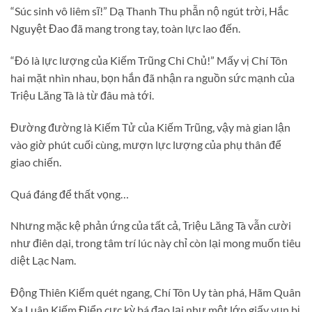
“Súc sinh vô liêm sĩ!” Dạ Thanh Thu phẫn nộ ngút trời, Hắc
Nguyệt Đao đã mang trong tay, toàn lực lao đến.
“Đó là lực lượng của Kiếm Trũng Chi Chủ!” Mấy vị Chí Tôn
hai mặt nhìn nhau, bọn hắn đã nhận ra nguồn sức mạnh của
Triệu Lăng Tà là từ đâu mà tới.
Đường đường là Kiếm Tử của Kiếm Trũng, vậy mà gian lận
vào giờ phút cuối cùng, mượn lực lượng của phụ thân để
giao chiến.
Quá đáng để thất vọng…
Nhưng mặc kệ phản ứng của tất cả, Triệu Lăng Tà vẫn cười
như điên dại, trong tâm trí lúc này chỉ còn lại mong muốn tiêu
diệt Lạc Nam.
Động Thiên Kiếm quét ngang, Chí Tôn Uy tàn phá, Hãm Quân
Xa Luân Kiếm Điển cực kỳ bá đạo lại như một lớp giấy vụn bị