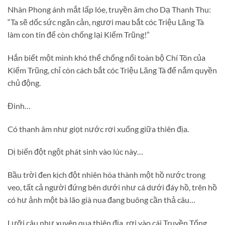
Nhàn Phong ánh mắt lấp lóe, truyền âm cho Dạ Thanh Thu:
“Ta sẽ dốc sức ngăn cản, ngươi mau bắt cóc Triệu Lăng Tà
làm con tin để còn chống lại Kiếm Trũng!”
Hắn biết một mình khó thể chống nổi toàn bộ Chí Tôn của
Kiếm Trũng, chỉ còn cách bắt cóc Triệu Lăng Tà để nắm quyền
chủ động.
Đinh…
Có thanh âm như giọt nước rơi xuống giữa thiên địa.
Dị biến đột ngột phát sinh vào lúc này…
Bầu trời đen kịch đột nhiên hóa thành một hồ nước trong
veo, tất cả người đứng bên dưới như cá dưới đáy hồ, trên hồ
có hư ảnh một bà lão già nua đang buông cần thả câu…
Lưỡi câu như xuyên qua thiên địa, rơi vào cái Truyền Tống