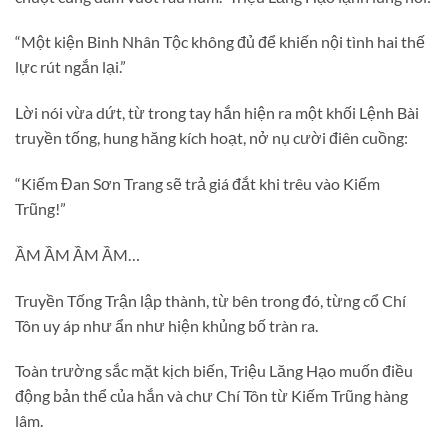
“Một kiện Binh Nhân Tộc không đủ để khiến nội tình hai thế
lực rút ngắn lại.”
Lời nói vừa dứt, từ trong tay hắn hiện ra một khối Lệnh Bài
truyền tống, hung hăng kích hoạt, nở nụ cười điên cuồng:
“Kiếm Đan Sơn Trang sẽ trả giá đắt khi trêu vào Kiếm
Trũng!”
ẦM ẦM ẦM ẦM…
Truyền Tống Trận lập thành, từ bên trong đó, từng cổ Chí
Tôn uy áp như ẩn như hiện khủng bố tràn ra.
Toàn trường sắc mặt kịch biến, Triệu Lăng Hạo muốn điều
động bản thể của hắn và chư Chí Tôn từ Kiếm Trũng hàng
lâm.