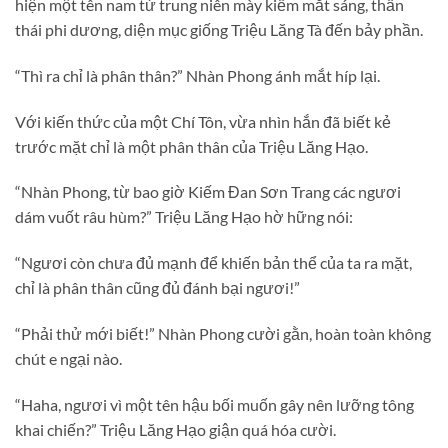
hiện một tên nam tử trung niên mày kiếm mắt sáng, thần
thái phi dương, diện mục giống Triệu Lăng Tà đến bảy phần.
“Thì ra chỉ là phân thân?” Nhàn Phong ánh mắt híp lại.
Với kiến thức của một Chí Tôn, vừa nhìn hắn đã biết kẻ
trước mặt chỉ là một phân thân của Triệu Lăng Hạo.
“Nhàn Phong, từ bao giờ Kiếm Đan Sơn Trang các ngươi
dám vuốt râu hùm?” Triệu Lăng Hạo hờ hững nói:
“Ngươi còn chưa đủ mạnh để khiến bản thể của ta ra mặt,
chỉ là phân thân cũng đủ đánh bại ngươi!”
“Phải thử mới biết!” Nhàn Phong cười gằn, hoàn toàn không
chút e ngại nào.
“Haha, ngươi vì một tên hậu bối muốn gây nên lưỡng tông
khai chiến?” Triệu Lăng Hạo giận quá hóa cười.