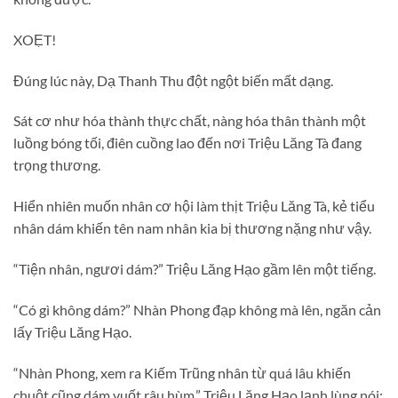
XOẸT!
Đúng lúc này, Dạ Thanh Thu đột ngột biến mất dạng.
Sát cơ như hóa thành thực chất, nàng hóa thân thành một
luồng bóng tối, điên cuồng lao đến nơi Triệu Lăng Tà đang
trọng thương.
Hiển nhiên muốn nhân cơ hội làm thịt Triệu Lăng Tà, kẻ tiểu
nhân dám khiến tên nam nhân kia bị thương nặng như vậy.
“Tiện nhân, ngươi dám?” Triệu Lăng Hạo gầm lên một tiếng.
“Có gì không dám?” Nhàn Phong đạp không mà lên, ngăn cản
lấy Triệu Lăng Hạo.
“Nhàn Phong, xem ra Kiếm Trũng nhân từ quá lâu khiến
chuột cũng dám vuốt râu hùm.” Triệu Lăng Hạo lạnh lùng nói: