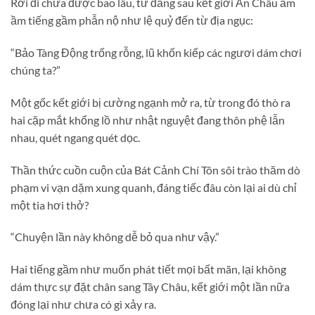
Rời đi chưa được bao lâu, từ đằng sau kết giới Ẩn Châu ầm
ầm tiếng gầm phẫn nộ như lệ quỷ đến từ địa ngục:
“Bảo Tàng Động trống rỗng, lũ khốn kiếp các ngươi dám chơi
chúng ta?”
Một gốc kết giới bị cường ngạnh mở ra, từ trong đó thò ra
hai cặp mắt khổng lồ như nhật nguyệt đang thôn phệ lẫn
nhau, quét ngang quét dọc.
Thần thức cuồn cuộn của Bát Cảnh Chí Tôn sôi trào thăm dò
phạm vi vạn dặm xung quanh, đáng tiếc đâu còn lại ai dù chỉ
một tia hơi thở?
“Chuyện lần này không dễ bỏ qua như vậy.”
Hai tiếng gầm như muốn phát tiết mọi bất mãn, lại không
dám thực sự đặt chân sang Tây Châu, kết giới một lần nữa
đóng lại như chưa có gì xảy ra.