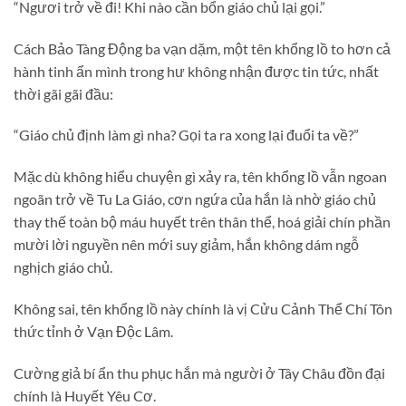
“Ngươi trở về đi! Khi nào cần bổn giáo chủ lại gọi.”
Cách Bảo Tàng Động ba vạn dặm, một tên khổng lồ to hơn cả
hành tinh ẩn mình trong hư không nhận được tin tức, nhất
thời gãi gãi đầu:
“Giáo chủ định làm gì nha? Gọi ta ra xong lại đuổi ta về?”
Mặc dù không hiểu chuyện gì xảy ra, tên khổng lồ vẫn ngoan
ngoãn trở về Tu La Giáo, cơn ngứa của hắn là nhờ giáo chủ
thay thế toàn bộ máu huyết trên thân thể, hoá giải chín phần
mười lời nguyền nên mới suy giảm, hắn không dám ngỗ
nghịch giáo chủ.
Không sai, tên khổng lồ này chính là vị Cửu Cảnh Thể Chí Tôn
thức tỉnh ở Vạn Độc Lâm.
Cường giả bí ẩn thu phục hắn mà người ở Tây Châu đồn đại
chính là Huyết Yêu Cơ.