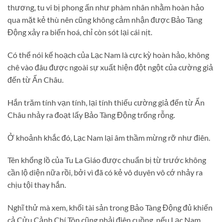
thương, tu vi bị phong ấn như phàm nhân nhằm hoàn hảo
qua mặt kẻ thù nên cũng không cảm nhận được Bảo Tàng
Động xảy ra biến hoá, chỉ còn sót lại cái nịt.
Có thể nói kế hoạch của Lạc Nam là cực kỳ hoàn hảo, không
chê vào đâu được ngoài sự xuất hiện đột ngột của cường giả
đến từ Ẩn Châu.
Hắn trăm tính vạn tính, lại tính thiếu cường giả đến từ Ẩn
Châu nhảy ra đoạt lấy Bảo Tàng Động trống rỗng.
Ở khoảnh khắc đó, Lạc Nam lại âm thầm mừng rỡ như điên.
Tên khổng lồ của Tu La Giáo được chuẩn bị từ trước không
cần lộ diện nữa rồi, bởi vì đã có kẻ vô duyên vô cớ nhảy ra
chịu tội thay hắn.
Nghĩ thử mà xem, khối tài sản trong Bảo Tàng Động đủ khiến
cả Cửu Cảnh Chí Tôn cũng phải điên cuồng, nếu Lạc Nam