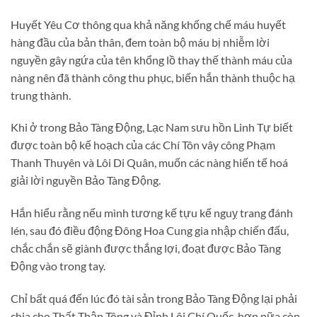
Huyết Yêu Cơ thông qua khả năng khống chế máu huyết
hàng đầu của bản thân, đem toàn bộ máu bị nhiễm lời
nguyền gây ngứa của tên khổng lồ thay thế thành máu của
nàng nên đã thành công thu phục, biến hắn thành thuộc hạ
trung thành.
Khi ở trong Bảo Tàng Động, Lạc Nam sưu hồn Linh Tự biết
được toàn bộ kế hoạch của các Chí Tôn vây công Phạm
Thanh Thuyên và Lôi Di Quân, muốn các nàng hiến tế hoá
giải lời nguyền Bảo Tàng Động.
Hắn hiểu rằng nếu mình tương kế tựu kế nguỵ trang đánh
lén, sau đó điều động Đông Hoa Cung gia nhập chiến đấu,
chắc chắn sẽ giành được thắng lợi, đoạt được Bảo Tàng
Động vào trong tay.
Chỉ bất quá đến lúc đó tài sản trong Bảo Tàng Động lại phải
chia cho Thất Thập Tông và Đỉnh Lôi Chí Quốc, hơn nữa còn