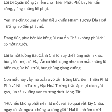
Lôi Di Quân động ý niệm cho Thiên Phạt Phủ bay lên tấn
công, giáng xuống lôi phạt.
Yên Thê cũng dùng ý niệm điều khiển Nham Tương Địa Hoả
Tướng lao đến phát nổ.
Đáng tiếc, phía bên kia kết giới của Ẩn Châu không phải chỉ
có một người.
Lại là một luồng Bát Cảnh Chí Tôn uy thế hùng mạnh khác
bùng lên, một cái Đại Ấn có hình dạng như con mắt khổng lồ
hiện ra giữa bầu trời, hung hăng giáng xuống.
Con mắt này vậy mà toả ra vô tận Trọng Lực, đem Thiên Phạt
Phủ và Nham Tương Địa Hoả Tướng trấn áp một cách gắt
gao, lún sâu xuống vạn trượng dưới lòng đất.
“Hừ, nếu không phải nể mặt một vài lão quái vật Tây Châu,
ngay cả các ngươi chúng ta cũng giết.” Hai thanh âm cười