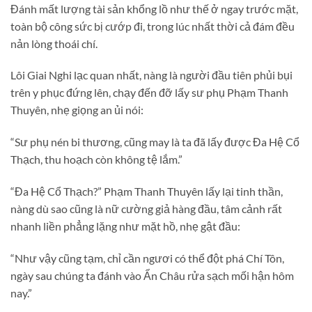
Đánh mất lượng tài sản khổng lồ như thế ở ngay trước mặt,
toàn bộ công sức bị cướp đi, trong lúc nhất thời cả đám đều
nản lòng thoái chí.
Lôi Giai Nghi lạc quan nhất, nàng là người đầu tiên phủi bụi
trên y phục đứng lên, chạy đến đỡ lấy sư phụ Phạm Thanh
Thuyên, nhẹ giọng an ủi nói:
“Sư phụ nén bi thương, cũng may là ta đã lấy được Đa Hệ Cổ
Thạch, thu hoạch còn không tệ lắm.”
“Đa Hệ Cổ Thạch?” Phạm Thanh Thuyên lấy lại tinh thần,
nàng dù sao cũng là nữ cường giả hàng đầu, tâm cảnh rất
nhanh liền phẳng lặng như mặt hồ, nhẹ gật đầu:
“Như vậy cũng tạm, chỉ cần ngươi có thể đột phá Chí Tôn,
ngày sau chúng ta đánh vào Ẩn Châu rửa sạch mối hận hôm
nay.”