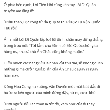
Ở phía bên cạnh, Lôi Tiên Nhi cũng kéo tay Lôi Di Quân
truyền âm lặng lẽ:
“Mẫu thân, Lạc công tử đã giúp ta thu được Tụ Vận Quốc
Thụ rồi.”
Ánh mắt Lôi Di Quân lấp loé lôi đình, chân mày dựng thẳng,
trong trẻo nói: “Tốt lắm, chờ Đỉnh Lôi Đế Quốc chúng ta
hùng mạnh, trả thù Ẩn Châu cũng không muộn.”
Hiển nhiên các nàng đều là nhân vật thù dai, sẽ không quên
những gì mà cường giả bí ẩn của Ẩn Châu đã gây ra ngày
hôm nay.
Đông Hoa Cung hạ xuống, Vân Duyên một mặt bất đắc dĩ
bước ra kéo người của mình đứng dậy, nở nụ cười khổ:
“Mọi người đều an toàn là tốt rồi, xem như của đi thay
người.”