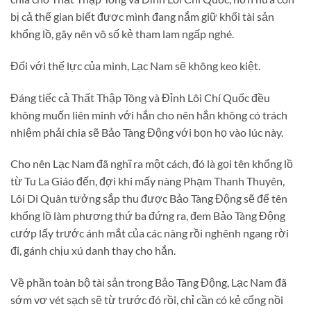
bị cả thế gian biết được mình đang nắm giữ khối tài sản
khổng lồ, gây nên vô số kẻ tham lam ngấp nghé.
Đối với thế lực của mình, Lạc Nam sẽ không keo kiệt.
Đáng tiếc cả Thất Thập Tông và Đỉnh Lôi Chí Quốc đều
không muốn liên minh với hắn cho nên hắn không có trách
nhiệm phải chia sẽ Bảo Tàng Động với bọn họ vào lúc này.
Cho nên Lạc Nam đã nghĩ ra một cách, đó là gọi tên khổng lồ
từ Tu La Giáo đến, đợi khi mấy nàng Phạm Thanh Thuyên,
Lôi Di Quân tưởng sắp thu được Bảo Tàng Động sẽ để tên
khổng lồ làm phương thứ ba đứng ra, đem Bảo Tàng Động
cướp lấy trước ánh mắt của các nàng rồi nghênh ngang rời
đi, gánh chịu xú danh thay cho hắn.
Về phần toàn bộ tài sản trong Bảo Tàng Động, Lạc Nam đã
sớm vơ vét sạch sẽ từ trước đó rồi, chỉ cần có kẻ cổng nồi