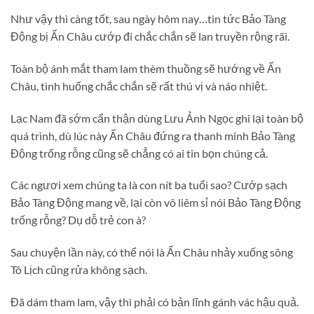
Như vậy thì càng tốt, sau ngày hôm nay…tin tức Bảo Tàng
Động bị Ẩn Châu cướp đi chắc chắn sẽ lan truyền rộng rãi.
Toàn bộ ánh mắt tham lam thèm thuồng sẽ hướng về Ẩn
Châu, tình huống chắc chắn sẽ rất thú vị và náo nhiệt.
Lạc Nam đã sớm cẩn thận dùng Lưu Ảnh Ngọc ghi lại toàn bộ
quá trình, dù lúc này Ẩn Châu đứng ra thanh minh Bảo Tàng
Động trống rỗng cũng sẽ chẳng có ai tin bọn chúng cả.
Các ngươi xem chúng ta là con nít ba tuổi sao? Cướp sạch
Bảo Tàng Động mang về, lại còn vô liêm sỉ nói Bảo Tàng Động
trống rỗng? Dụ dỗ trẻ con à?
Sau chuyện lần này, có thể nói là Ẩn Châu nhảy xuống sông
Tô Lịch cũng rửa không sạch.
Đã dám tham lam, vậy thì phải có bản lĩnh gánh vác hậu quả.