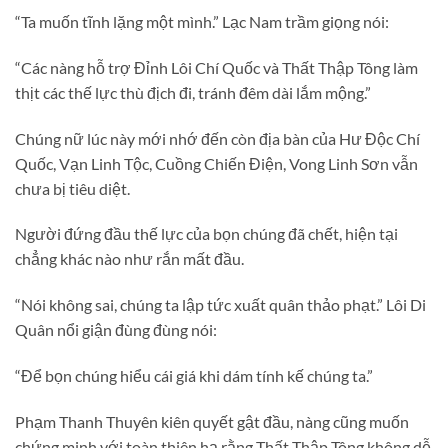
“Ta muốn tĩnh lặng một mình.” Lạc Nam trầm giọng nói:
“Các nàng hỗ trợ Đỉnh Lôi Chí Quốc và Thất Thập Tông làm
thịt các thế lực thù địch đi, tránh đêm dài lắm mộng.”
Chúng nữ lúc này mới nhớ đến còn địa bàn của Hư Độc Chí
Quốc, Vạn Linh Tộc, Cuồng Chiến Điện, Vong Linh Sơn vẫn
chưa bị tiêu diệt.
Người đứng đầu thế lực của bọn chúng đã chết, hiện tại
chẳng khác nào như rắn mất đầu.
“Nói không sai, chúng ta lập tức xuất quân thảo phạt.” Lôi Di
Quân nổi giận đùng đùng nói:
“Để bọn chúng hiểu cái giá khi dám tính kế chúng ta.”
Phạm Thanh Thuyên kiên quyết gật đầu, nàng cũng muốn
chứng minh với toàn thiên hạ rằng Thất Thập Tông không dễ