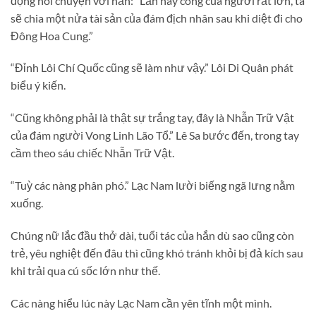
động nói chuyện với hắn: “Lần này công của ngươi rất lớn, ta
sẽ chia một nửa tài sản của đám địch nhân sau khi diệt đi cho
Đông Hoa Cung.”
“Đỉnh Lôi Chí Quốc cũng sẽ làm như vậy.” Lôi Di Quân phát
biểu ý kiến.
“Cũng không phải là thật sự trắng tay, đây là Nhẫn Trữ Vật
của đám người Vong Linh Lão Tổ.” Lê Sa bước đến, trong tay
cầm theo sáu chiếc Nhẫn Trữ Vật.
“Tuỳ các nàng phân phó.” Lạc Nam lười biếng ngã lưng nằm
xuống.
Chúng nữ lắc đầu thở dài, tuổi tác của hắn dù sao cũng còn
trẻ, yêu nghiệt đến đâu thì cũng khó tránh khỏi bị đả kích sau
khi trải qua cú sốc lớn như thế.
Các nàng hiểu lúc này Lạc Nam cần yên tĩnh một mình.