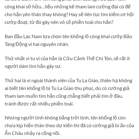
công khai sở hữu…liệu những kẻ tham lam cường đại có để
cho hắn yên thân thay không? Hay sẽ liên tục tìm kiếm cơ hội
cướp đoạt, từ đó gây nên vô số phiền toái cho hắn?
Ban đầu Lạc Nam lựa chọn tên khổng lồ công khai cướp Bảo
Tàng Động vì hai nguyên nhân.
Thứ nhất vì tu vi của hắn là Cửu Cảnh Thể Chí Tôn, sẽ rất ít
người dám tìm hắn gây sự.
Thứ hai là vì ngoài thành viên của Tu La Giáo, thiên hạ không
ai biết tên khổng lồ bị Tu La Giáo thu phục, dù có cường giả
tham lam muốn tìm hắn cũng chẳng biết phải tìm ở đâu,
tránh được rất nhiều phiền toái.
Nhưng người tính không bằng trời tính, tên khổng lồ còn
chưa kịp hiện thân theo dự kiến thì đã có cường giả bí ẩn của
Ẩn Châu nhảy ra cổng nồi.