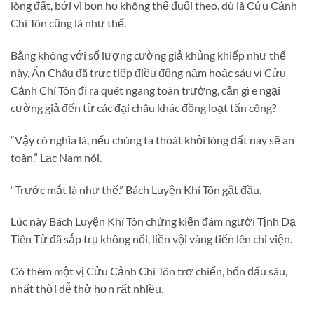
lòng đất, bởi vì bọn họ không thể đuổi theo, dù là Cửu Cảnh
Chí Tôn cũng là như thế.
Bằng không với số lượng cường giả khủng khiếp như thế
này, Ẩn Châu đã trực tiếp điều động năm hoặc sáu vị Cửu
Cảnh Chí Tôn đi ra quét ngang toàn trường, cần gì e ngại
cường giả đến từ các đại châu khác đồng loạt tấn công?
“Vậy có nghĩa là, nếu chúng ta thoát khỏi lòng đất này sẽ an
toàn.” Lạc Nam nói.
“Trước mắt là như thế.” Bách Luyện Khí Tôn gật đầu.
Lúc này Bách Luyện Khí Tôn chứng kiến đám người Tịnh Dạ
Tiên Tử đã sắp trụ không nổi, liền vội vàng tiến lên chi viện.
Có thêm một vị Cửu Cảnh Chí Tôn trợ chiến, bốn đấu sáu,
nhất thời dễ thở hơn rất nhiều.