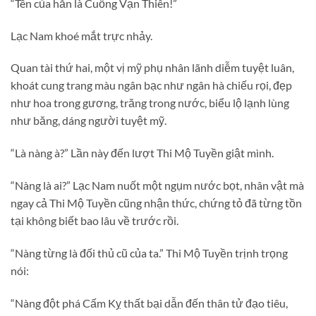
“Tên của hắn là Cuồng Vạn Thiên!”
Lạc Nam khoé mắt trực nhảy.
Quan tài thứ hai, một vị mỹ phụ nhân lãnh diễm tuyệt luân,
khoát cung trang màu ngân bạc như ngân hà chiếu rọi, đẹp
như hoa trong gương, trăng trong nước, biểu lộ lạnh lùng
như băng, dáng người tuyệt mỹ.
“Là nàng à?” Lần này đến lượt Thi Mộ Tuyền giật mình.
“Nàng là ai?” Lạc Nam nuốt một ngụm nước bọt, nhân vật mà
ngay cả Thi Mộ Tuyền cũng nhận thức, chứng tỏ đã từng tồn
tại không biết bao lâu về trước rồi.
“Nàng từng là đối thủ cũ của ta.” Thi Mộ Tuyền trịnh trọng
nói:
“Nàng đột phá Cấm Kỵ thất bại dẫn đến thân tử đạo tiêu,