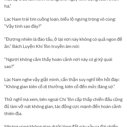
hạ.”
Lạc Nam trái tim cuồng loạn, biểu lộ ngưng trọng vô cùng:
“Vậy tính sao đây?”
“Đương nhiên là đào tẩu, ở lại nơi này không có quả ngon để
ăn.” Bách Luyện Khí Tôn truyền âm nói:
“Ngươi không cảm thấy hoàn cảnh nơi này có gì kỳ quái
sao?”
Lạc Nam nghe vậy giật mình, cẩn thận suy nghĩ liền hồi đáp:
“Không gian kiên cố dị thường, kiên cố đến mức đáng sợ.”
Thử nghĩ mà xem, bên ngoài Chí Tôn cấp thấp chiến đấu cũng
đủ làm vỡ nát không gian, tác động cực mạnh đến hoàn cảnh
thiên địa.
Nhưng vùng không gian dưới lòng đất này xảy ra đại chiến