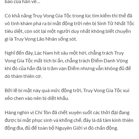
bào của hắn về…
Có khả năng Truy Vong Gia Tộc trong lúc tìm kiếm thi thể đã
vô tình khám phá ra bí mật động trời nên bị Sinh Tử Nhất Tộc
tiêu diệt, còn sót lại một người duy nhất không biết chuyện
gì là Truy Vong Lão Nhân sống sót.
Nghĩ đến đây, Lạc Nam hít sâu một hơi, chẳng trách Truy
Vong Gia Tộc mất tích bí ẩn, chẳng trách Điểm Danh Vọng
khi đó của hắn đã là trăm vạn Điểm nhưng vẫn không đủ để
dò thám thiên cơ.
Bởi lẽ bí mật này quá mức động trời, Truy Vong Gia Tộc xui
xẻo chen vào nên bị diệt khẩu.
Hàng nghìn vị Chí Tôn đã chết xuyên suốt các thời đại đang
được bí mật phục sinh và khống chế, đây là dã tâm kinh thiên
động địa, đủ để toàn bộ Nguyên Giới vì đó chấn động.