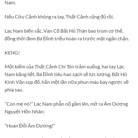
Nam.
Nếu Cửu Cảnh không ra tay, Thất Cảnh cũng đủ rồi.
Lạc Nam biến sắc, Vạn Cổ Bất Hủ Thân bao trùm cơ thể,
đồng thời đem Bá Đỉnh triệu hoán ra trước mặt ngăn chặn.
KENG!
Một kiếm của Thất Cảnh Chí Tôn trảm xuống, hai tay Lạc
Nam băng liệt, Bá Đỉnh tiêu hao sạch sẽ lực lượng, Bất Hủ
Kinh Văn sụp đổ, hắn một lần nữa phun máu bay ngược về
phía sau.
“Con mẹ nó!” Lạc Nam phẫn nộ gầm lên, mở ra Âm Dương
Nguyệt Hồn Nhãn:
“Hoán Đổi Âm Dương!”