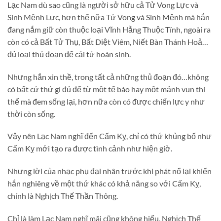
Lạc Nam dù sao cũng là người sở hữu cả Tử Vong Lực và
Sinh Mệnh Lực, hơn thế nữa Tử Vong và Sinh Mệnh mà hắn
đang nắm giữ còn thuộc loại Vĩnh Hằng Thuộc Tính, ngoài ra
còn có cả Bất Tử Thụ, Bất Diệt Viêm, Niết Bàn Thánh Hoả…
đủ loại thủ đoạn để cải tử hoàn sinh.
Nhưng hắn xin thề, trong tất cả những thủ đoạn đó…không
có bất cứ thứ gì đủ để từ một tế bào hay một mảnh vụn thi
thể mà đem sống lại, hơn nữa còn có được chiến lực y như
thời còn sống.
Vậy nên Lạc Nam nghĩ đến Cấm Kỵ, chỉ có thứ khủng bố như
Cấm Kỵ mới tạo ra được tình cảnh như hiện giờ.
Nhưng lời của nhạc phụ đại nhân trước khi phát nổ lại khiến
hắn nghiêng về một thứ khác có khả năng so với Cấm Kỵ,
chính là Nghịch Thế Thần Thông.
Chỉ là làm Lạc Nam nghĩ mãi cũng không hiểu, Nghịch Thế