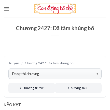
Bỏ
qua
nội
dung
Chương 2427: Dã tâm khủng bố
Truyện
/
Chương 2427: Dã tâm khủng bố
‹ Chương trước
Chương sau ›
KẼO KẸT…