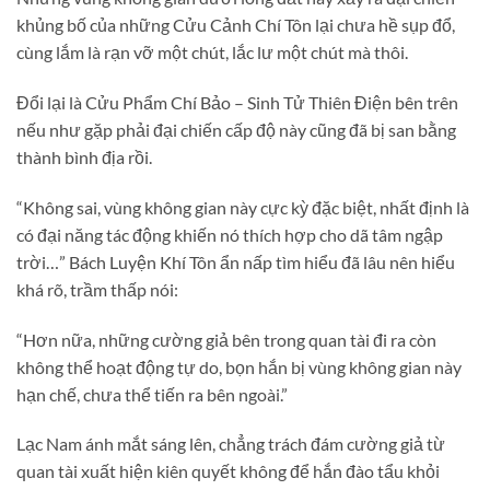
khủng bố của những Cửu Cảnh Chí Tôn lại chưa hề sụp đổ,
cùng lắm là rạn vỡ một chút, lắc lư một chút mà thôi.
Đổi lại là Cửu Phẩm Chí Bảo – Sinh Tử Thiên Điện bên trên
nếu như gặp phải đại chiến cấp độ này cũng đã bị san bằng
thành bình địa rồi.
“Không sai, vùng không gian này cực kỳ đặc biệt, nhất định là
có đại năng tác động khiến nó thích hợp cho dã tâm ngập
trời…” Bách Luyện Khí Tôn ẩn nấp tìm hiểu đã lâu nên hiểu
khá rõ, trầm thấp nói:
“Hơn nữa, những cường giả bên trong quan tài đi ra còn
không thể hoạt động tự do, bọn hắn bị vùng không gian này
hạn chế, chưa thể tiến ra bên ngoài.”
Lạc Nam ánh mắt sáng lên, chẳng trách đám cường giả từ
quan tài xuất hiện kiên quyết không để hắn đào tẩu khỏi