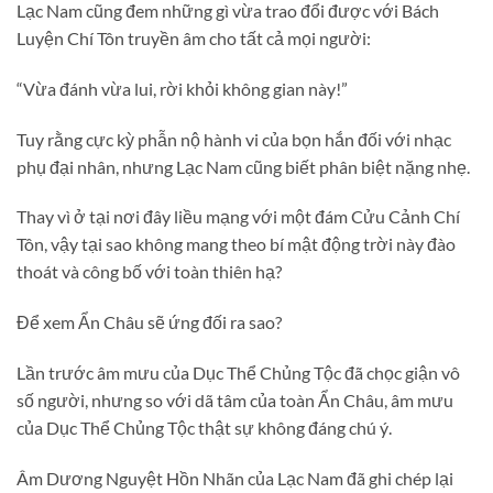
Lạc Nam cũng đem những gì vừa trao đổi được với Bách
Luyện Chí Tôn truyền âm cho tất cả mọi người:
“Vừa đánh vừa lui, rời khỏi không gian này!”
Tuy rằng cực kỳ phẫn nộ hành vi của bọn hắn đối với nhạc
phụ đại nhân, nhưng Lạc Nam cũng biết phân biệt nặng nhẹ.
Thay vì ở tại nơi đây liều mạng với một đám Cửu Cảnh Chí
Tôn, vậy tại sao không mang theo bí mật động trời này đào
thoát và công bố với toàn thiên hạ?
Để xem Ẩn Châu sẽ ứng đối ra sao?
Lần trước âm mưu của Dục Thể Chủng Tộc đã chọc giận vô
số người, nhưng so với dã tâm của toàn Ẩn Châu, âm mưu
của Dục Thể Chủng Tộc thật sự không đáng chú ý.
Âm Dương Nguyệt Hồn Nhãn của Lạc Nam đã ghi chép lại