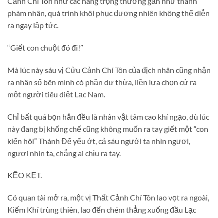
Cảnh Chí Tôn như các nàng trọng thương gần như thành
phàm nhân, quá trình khôi phục đương nhiên không thể diễn
ra ngay lập tức.
“Giết con chuột đó đi!”
Mà lúc này sáu vị Cửu Cảnh Chí Tôn của địch nhân cũng nhận
ra nhân số bên mình có phần dư thừa, liền lựa chọn cử ra
một người tiêu diệt Lạc Nam.
Chỉ bất quá bọn hắn đều là nhân vật tâm cao khí ngạo, dù lúc
này đang bị khống chế cũng không muốn ra tay giết một “con
kiến hôi” Thánh Đế yếu ớt, cả sáu người ta nhìn ngươi,
ngươi nhìn ta, chẳng ai chịu ra tay.
KẼO KẸT.
Có quan tài mở ra, một vị Thất Cảnh Chí Tôn lao vọt ra ngoài,
Kiếm Khí trùng thiên, lao đến chém thẳng xuống đầu Lạc