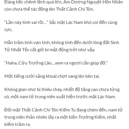
Đáng tiếc chênh lệch quá lớn, Âm Dương Nguyệt Hồn Nhãn
còn chưa thể tác động lên Thất Cảnh Chí Tôn.
“Lần này tính sai rồi…” Sắc mặt Lạc Nam khó coi đến cùng
cực.
Hắn trăm tính vạn tính, không tính đến dưới lòng đất Sinh
Tử Nhất Tộc cất giữ bí mật động trời như vậy.
“Haha, Cửu Trưởng Lão…xem ra ngươi cần giúp đỡ.”
Một tiếng cười sảng khoái chợt vang lên bên tai.
Không gian như bị thiêu cháy, nhiệt độ tăng cao chưa từng
có, một nam tử trung niên xuất hiện trước mặt Lạc Nam.
Đối mặt Thất Cảnh Chí Tôn Kiếm Tu đang chém đến, nam tử
trung niên thản nhiên lấy ra một kiện Trường Kiếm, nhất
kiếm trảm ra.