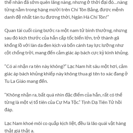
thế nhân đã sớm quên lãng nàng, nhưng ở thời đại đó…nàng
từng nằm trong hạng mười trên Chí Tôn Bảng, được mệnh
danh đệ nhất tán tu đương thời, Ngân Hà Chí Tôn!”
Quan tài cuối cùng bước ra một nam tử bình thường, nhưng
sau đó kích thước của hắn cấp tốc biến lớn, trở thành gã
khổng lồ với làn da đen kịch và bốn cánh tay lực lưỡng như
cột chống trời, mang đến cảm giác áp bách cực kỳ kinh khủng.
“Có ai nhận ra tên này không?” Lạc Nam hít sâu một hơi, cảm
giác áp bách khủng khiếp này không thua gì tên to xác đang ở
Tu La Giáo mang đến.
“Không nhận ra, bất quá nhìn đặc điểm của hắn, rất có thể
từng là một vị tổ tiên của Cự Ma Tộc.” Tịnh Dạ Tiên Tử hồi
đáp.
Lạc Nam khoé môi co quắp kịch liệt, đều là lão quái vật hàng
thật giá thật a.