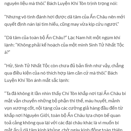
nguyên liệu mà thôi.” Bách Luyện Khí Tôn trịnh trọng nói:
“Nhưng vô tình đánh hơi được dã tâm của Ẩn Châu nên mới
quyết định nán lại tìm hiểu, cũng may vừa kịp cứu ngươi.”
“Dã tâm của toàn bộ Ẩn Châu?” Lạc Nam hít một ngụm khí
lạnh: “Không phải kế hoạch của một mình Sinh Tử Nhất Tộc
à?”
“Hừ, Sinh Tử Nhất Tộc còn chưa đủ bản lĩnh như vậy, chẳng
qua điều kiện của nó thích hợp làm căn cứ mà thôi.” Bách
Luyện Khí Tôn ánh mắt sắc lạnh:
“Ta đã không ít lần nhìn thấy Chí Tôn khắp nơi tại Ẩn Châu bí
mật vận chuyển những bộ phận thi thể, máu huyết, mảnh
vụn xương cốt, nội tạng của các cường giả hàng đầu đến từ
khắp nơi Nguyên Giới, toàn bộ Ẩn Châu lựa chọn bế quan
toả cảng không qua lại với các đại châu khác là vì muốn bí
mật ấp ủ dã tâm kinh khủng, chờ ngày kinh động toàn thiên