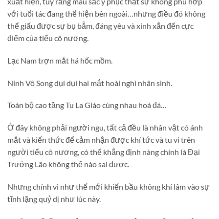
xuất hiện, tuy rằng màu sắc y phục thật sự không phù hợp
với tuổi tác đang thể hiện bên ngoài…nhưng điều đó không
thể giấu được sự bụ bẫm, đáng yêu và xinh xắn đến cực
điểm của tiểu cô nương.
Lạc Nam trợn mắt há hốc mồm.
Ninh Vô Song dụi dụi hai mắt hoài nghi nhân sinh.
Toàn bộ cao tầng Tu La Giáo cùng nhau hoá đá…
Ở đây không phải người ngu, tất cả đều là nhân vật có ánh
mắt và kiến thức để cảm nhận được khí tức và tu vi trên
người tiểu cô nương, có thể khẳng định nàng chính là Đại
Trưởng Lão không thể nào sai được.
Nhưng chính vì như thế mới khiến bầu không khí lâm vào sự
tĩnh lặng quỷ dị như lúc này.