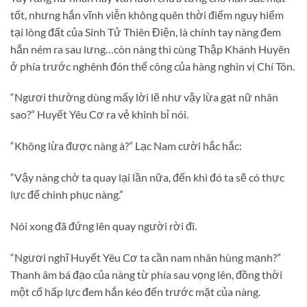
tốt, nhưng hắn vĩnh viễn không quên thời điểm nguy hiểm
tại lòng đất của Sinh Tử Thiên Điện, là chính tay nàng đem
hắn ném ra sau lưng…còn nàng thì cùng Thập Khánh Huyên
ở phía trước nghênh đón thế công của hàng nghìn vị Chí Tôn.
“Ngươi thường dùng mấy lời lẽ như vậy lừa gạt nữ nhân
sao?” Huyết Yêu Cơ ra vẻ khinh bỉ nói.
“Không lừa được nàng à?” Lạc Nam cười hắc hắc:
“Vậy nàng chờ ta quay lại lần nữa, đến khi đó ta sẽ có thực
lực để chinh phục nàng.”
Nói xong đã đứng lên quay người rời đi.
“Ngươi nghĩ Huyết Yêu Cơ ta cần nam nhân hùng mạnh?”
Thanh âm bá đạo của nàng từ phía sau vọng lên, đồng thời
một cổ hấp lực đem hắn kéo đến trước mặt của nàng.