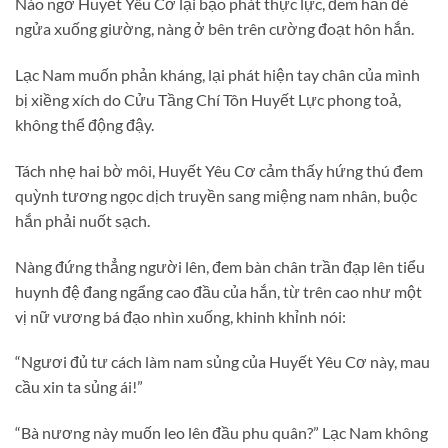
Nào ngờ Huyết Yêu Cơ lại bạo phát thực lực, đem hắn đè
ngửa xuống giường, nàng ở bên trên cường đoạt hôn hắn.
Lạc Nam muốn phản kháng, lại phát hiện tay chân của mình
bị xiềng xích do Cửu Tầng Chí Tôn Huyết Lực phong toả,
không thể động đậy.
Tách nhẹ hai bờ môi, Huyết Yêu Cơ cảm thấy hứng thú đem
quỳnh tương ngọc dịch truyền sang miệng nam nhân, buộc
hắn phải nuốt sạch.
Nàng đứng thẳng người lên, đem bàn chân trần đạp lên tiểu
huynh đệ đang ngẩng cao đầu của hắn, từ trên cao như một
vị nữ vương bá đạo nhìn xuống, khinh khỉnh nói:
“Ngươi đủ tư cách làm nam sủng của Huyết Yêu Cơ này, mau
cầu xin ta sủng ái!”
“Bà nương này muốn leo lên đầu phu quân?” Lạc Nam không