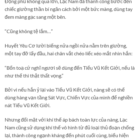
Động phủ không quá lớn, Lạc Nam đã thành công bước đến
chiếc giường thần bí ngăn cách bởi một bức màng, dùng tay
đem màng gạc sang một bên.
“Cũng không tệ lắm…”
Huyết Yêu Cơ lười biếng nửa ngồi nửa nằm trên giường,
một tay đỡ lấy đầu, hai chân vắt chéo liếc xéo mắt nhìn hắn:
“Bổn toạ cứ nghĩ ngươi sẽ dùng đến Tiểu Vũ Kết Giới, nếu là
như thế thì thật thất vọng.”
Bởi vì nếu hắn ỷ lại vào Tiểu Vũ Kết Giới, nàng sẽ có thể
dùng hàng vạn tầng Sát Vực, Chiến Vực của mình để nghiền
nát Tiểu Vũ Kết Giới.
Nhưng đối mặt với khí thế áp bách toàn lực của nàng, Lạc
Nam cũng sử dụng khí thế vô hình từ đủ loại thủ đoạn chống
lại, thành công ngạnh kháng đến phút cuối cùng, biểu hiện