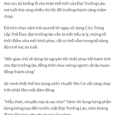
thọ cực kỳ khổng lồ cho thân thể mới của Đại Trưởng Lão,
mà tuổi thọ càng nhiều thì tốc độ trưởng thành càng chậm
chạp.
Đã hơn chục năm trôi qua kể từ ngày sử dụng Cửu Trọng
Lập Thể Đan, đại trưởng lão vẫn là một tiểu la lỵ, chứng tỏ
thời điểm vừa mới khôi phục, rất có thể nằm trong bộ dạng
đứa trẻ hai, ba tuổi.
“Bổn giáo chủ sẽ dùng tài nguyên tốt nhất phục hồi hành tinh
cho đại trưởng lão, đồng thời chúc mừng ngươi cải lão hoàn
đồng thành công.”
Sợ mình thất thố ôm bụng cười, Huyết Yêu Cơ vội vàng chạy
trốn khỏi tầm mắt đám đông.
“Mẫu thân, chuyện này là sao nha?” Ninh Vô Song hưng phấn
bừng bừng bay đến trước mặt Đại Trưởng Lão, nhịn không
được đưa tay véo véo gò má của nàng: