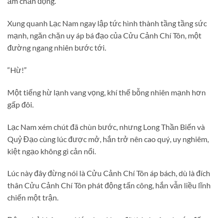
ầm chấn động.
Xung quanh Lạc Nam ngay lập tức hình thành tầng tầng sức
mạnh, ngăn chặn uy áp bá đạo của Cửu Cảnh Chí Tôn, một
đường ngang nhiên bước tới.
“Hừ!”
Một tiếng hừ lạnh vang vọng, khí thế bỗng nhiên mạnh hơn
gấp đôi.
Lạc Nam xém chút đã chùn bước, nhưng Long Thần Biến và
Quỷ Đạo cùng lúc được mở, hắn trở nên cao quý, uy nghiêm,
kiệt ngạo không gì cản nổi.
Lúc này đây đừng nói là Cửu Cảnh Chí Tôn áp bách, dù là đích
thân Cửu Cảnh Chí Tôn phát động tấn công, hắn vẫn liều lĩnh
chiến một trận.