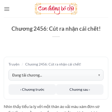
Bỏ
qua
nội
dung
Chương 2456: Cút ra nhận cái chết!
Truyện
/
Chương 2456: Cút ra nhận cái chết!
‹ Chương trước
Chương sau ›
Nhìn thấy tiểu la lỵ với một thân áo vải màu xám đơn sơ