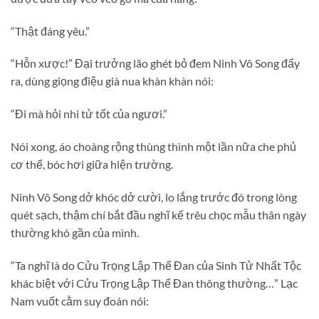
“Thật đáng yêu.”
“Hỗn xược!” Đại trưởng lão ghét bỏ đem Ninh Vô Song đẩy
ra, dùng giọng điệu già nua khàn khàn nói:
“Đi mà hỏi nhi tử tốt của ngươi.”
Nói xong, áo choàng rộng thùng thình một lần nữa che phủ
cơ thể, bóc hơi giữa hiện trường.
Ninh Vô Song dở khóc dở cười, lo lắng trước đó trong lòng
quét sạch, thậm chí bắt đầu nghĩ kế trêu chọc mẫu thân ngày
thường khó gần của mình.
“Ta nghĩ là do Cửu Trọng Lập Thể Đan của Sinh Tử Nhất Tộc
khác biệt với Cửu Trọng Lập Thể Đan thông thường…” Lạc
Nam vuốt cằm suy đoán nói: