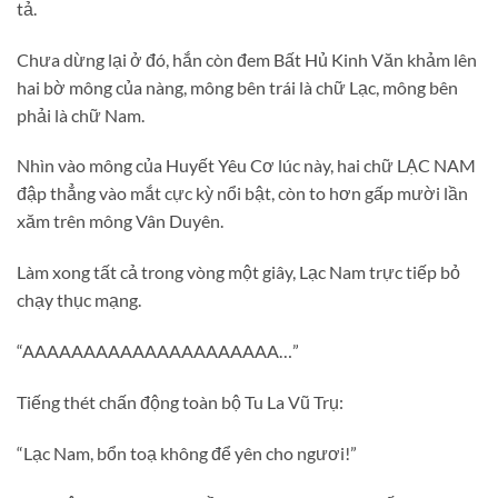
tả.
Chưa dừng lại ở đó, hắn còn đem Bất Hủ Kinh Văn khảm lên
hai bờ mông của nàng, mông bên trái là chữ Lạc, mông bên
phải là chữ Nam.
Nhìn vào mông của Huyết Yêu Cơ lúc này, hai chữ LẠC NAM
đập thẳng vào mắt cực kỳ nổi bật, còn to hơn gấp mười lần
xăm trên mông Vân Duyên.
Làm xong tất cả trong vòng một giây, Lạc Nam trực tiếp bỏ
chạy thục mạng.
“AAAAAAAAAAAAAAAAAAAAA…”
Tiếng thét chấn động toàn bộ Tu La Vũ Trụ:
“Lạc Nam, bổn toạ không để yên cho ngươi!”