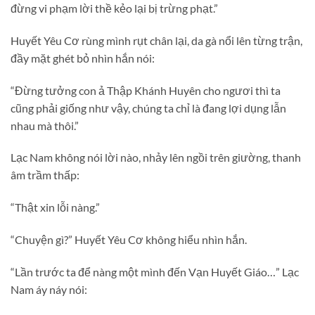
đừng vi phạm lời thề kẻo lại bị trừng phạt.”
Huyết Yêu Cơ rùng mình rụt chân lại, da gà nổi lên từng trận,
đầy mặt ghét bỏ nhìn hắn nói:
“Đừng tưởng con ả Thập Khánh Huyên cho ngươi thì ta
cũng phải giống như vậy, chúng ta chỉ là đang lợi dụng lẫn
nhau mà thôi.”
Lạc Nam không nói lời nào, nhảy lên ngồi trên giường, thanh
âm trầm thấp:
“Thật xin lỗi nàng.”
“Chuyện gì?” Huyết Yêu Cơ không hiểu nhìn hắn.
“Lần trước ta để nàng một mình đến Vạn Huyết Giáo…” Lạc
Nam áy náy nói: