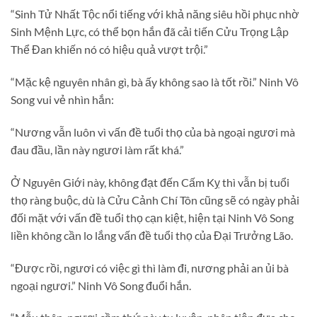
“Sinh Tử Nhất Tộc nổi tiếng với khả năng siêu hồi phục nhờ
Sinh Mệnh Lực, có thể bọn hắn đã cải tiến Cửu Trọng Lập
Thể Đan khiến nó có hiệu quả vượt trội.”
“Mặc kệ nguyên nhân gì, bà ấy không sao là tốt rồi.” Ninh Vô
Song vui vẻ nhìn hắn:
“Nương vẫn luôn vì vấn đề tuổi thọ của bà ngoại ngươi mà
đau đầu, lần này ngươi làm rất khá.”
Ở Nguyên Giới này, không đạt đến Cấm Kỵ thì vẫn bị tuổi
thọ ràng buộc, dù là Cửu Cảnh Chí Tôn cũng sẽ có ngày phải
đối mặt với vấn đề tuổi thọ cạn kiệt, hiện tại Ninh Vô Song
liền không cần lo lắng vấn đề tuổi thọ của Đại Trưởng Lão.
“Được rồi, ngươi có việc gì thì làm đi, nương phải an ủi bà
ngoại ngươi.” Ninh Vô Song đuổi hắn.