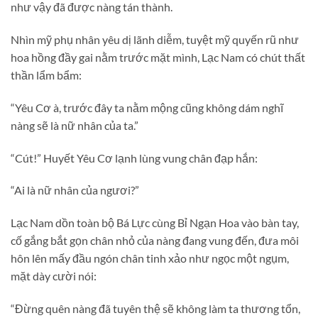
như vậy đã được nàng tán thành.
Nhìn mỹ phụ nhân yêu dị lãnh diễm, tuyệt mỹ quyến rũ như
hoa hồng đầy gai nằm trước mặt mình, Lạc Nam có chút thất
thần lẩm bẩm:
“Yêu Cơ à, trước đây ta nằm mộng cũng không dám nghĩ
nàng sẽ là nữ nhân của ta.”
“Cút!” Huyết Yêu Cơ lạnh lùng vung chân đạp hắn:
“Ai là nữ nhân của ngươi?”
Lạc Nam dồn toàn bộ Bá Lực cùng Bỉ Ngạn Hoa vào bàn tay,
cố gắng bắt gọn chân nhỏ của nàng đang vung đến, đưa môi
hôn lên mấy đầu ngón chân tinh xảo như ngọc một ngụm,
mặt dày cười nói:
“Đừng quên nàng đã tuyên thệ sẽ không làm ta thương tổn,