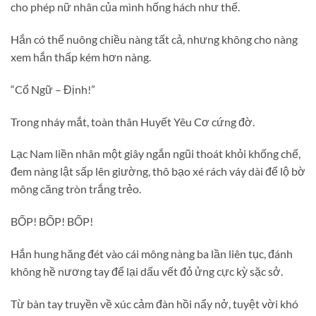
cho phép nữ nhân của mình hống hách như thế.
Hắn có thể nuông chiều nàng tất cả, nhưng không cho nàng
xem hắn thấp kém hơn nàng.
“Cổ Ngữ – Định!”
Trong nháy mắt, toàn thân Huyết Yêu Cơ cứng đờ.
Lạc Nam liền nhân một giây ngắn ngũi thoát khỏi khống chế,
đem nàng lật sấp lên giường, thô bạo xé rách váy dài để lộ bờ
mông căng tròn trắng trẻo.
BỐP! BỐP! BỐP!
Hắn hung hăng đét vào cái mông nàng ba lần liên tục, đánh
không hề nương tay để lại dấu vết đỏ ửng cực kỳ sặc sở.
Từ bàn tay truyền về xúc cảm đàn hồi nẩy nở, tuyệt vời khó