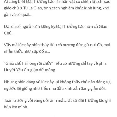
Ai cũng biết Đại Trưởng Lão là nhân vật có chiến lực chỉ sau
giáo chủ ở Tu La Giáo, tính cách nghiêm khắc lạnh lùng, khó
gần và cổ quái…
Đại đa số người còn kiêng kỵ Đại Trưởng Lão hơn cả Giáo
Chủ…
Vậy mà lúc này nhìn thấy tiểu cô nương đứng ở nơi đó, mọi
nhận thức như sụp đổ a…
“Giáo chủ hài lòng rồi chứ?” Tiểu cô nương chỉ tay về phía
Huyết Yêu Cơ giận dữ mắng.
Nhưng nhìn dáng vẻ lúc này lại không thấy chỗ nào đáng sợ,
ngược lại giống như tiểu nha đầu xinh xắn đang giận dỗi.
Toàn trường vội vàng dời ánh mắt, rất sợ đại trưởng lão ghi
hận lên mình.