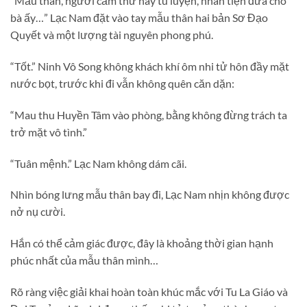
“Mẫu thân, ngươi cầm thứ này tu luyện, nhân tiện đưa cho
bà ấy…” Lạc Nam đặt vào tay mẫu thân hai bản Sơ Đạo
Quyết và một lượng tài nguyên phong phú.
“Tốt.” Ninh Vô Song không khách khí ôm nhi tử hôn đầy mặt
nước bọt, trước khi đi vẫn không quên căn dặn:
“Mau thu Huyền Tâm vào phòng, bằng không đừng trách ta
trở mặt vô tình.”
“Tuân mệnh.” Lạc Nam không dám cãi.
Nhìn bóng lưng mẫu thân bay đi, Lạc Nam nhịn không được
nở nụ cười.
Hắn có thể cảm giác được, đây là khoảng thời gian hạnh
phúc nhất của mẫu thân mình…
Rõ ràng việc giải khai hoàn toàn khúc mắc với Tu La Giáo và