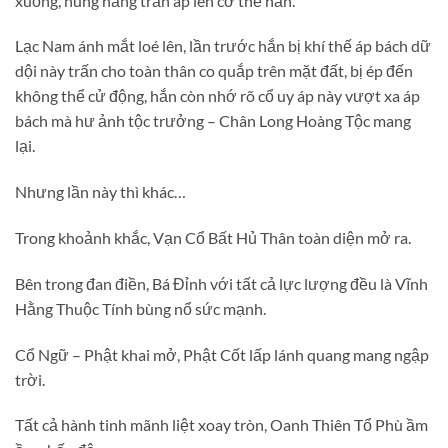
xuống, hung hăng trấn áp lên cơ thể hắn.
Lạc Nam ánh mắt loé lên, lần trước hắn bị khí thế áp bách dữ
dội này trấn cho toàn thân co quắp trên mặt đất, bị ép đến
không thể cử động, hắn còn nhớ rõ cổ uy áp này vượt xa áp
bách mà hư ảnh tộc trưởng – Chân Long Hoàng Tộc mang
lại.
Nhưng lần này thì khác…
Trong khoảnh khắc, Vạn Cổ Bất Hủ Thân toàn diện mở ra.
Bên trong đan điền, Bá Đỉnh với tất cả lực lượng đều là Vĩnh
Hằng Thuộc Tính bùng nổ sức mạnh.
Cổ Ngữ – Phật khai mở, Phật Cốt lấp lánh quang mang ngập
trời.
Tất cả hành tinh mãnh liệt xoay tròn, Oanh Thiên Tổ Phù ầm