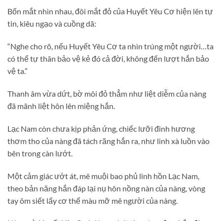
Bốn mắt nhìn nhau, đôi mắt đỏ của Huyết Yêu Cơ hiện lên tự
tin, kiêu ngạo và cuồng dã:
“Nghe cho rõ, nếu Huyết Yêu Cơ ta nhìn trúng một người…ta
có thể tự thân bảo vệ kẻ đó cả đời, không đến lượt hắn bảo
vệ ta.”
Thanh âm vừa dứt, bờ môi đỏ thẳm như liệt diễm của nàng
đã mãnh liệt hôn lên miệng hắn.
Lạc Nam còn chưa kịp phản ứng, chiếc lưỡi đinh hương
thơm tho của nàng đã tách răng hắn ra, như linh xà luồn vào
bên trong càn lướt.
Một cảm giác ướt át, mê muội bao phủ linh hồn Lạc Nam,
theo bản năng hắn đáp lại nụ hôn nồng nàn của nàng, vòng
tay ôm siết lấy cơ thể màu mỡ mê người của nàng.