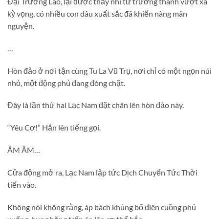
Đại Trưởng Lão, lại được thấy nhi tử trưởng thành vượt xa
kỳ vọng, có nhiều con dâu xuất sắc đã khiến nàng mãn
nguyện.
…
Hòn đảo ở nơi tận cùng Tu La Vũ Trụ, nơi chỉ có một ngọn núi
nhỏ, một động phủ đang đóng chặt.
Đây là lần thứ hai Lạc Nam đặt chân lên hòn đảo này.
“Yêu Cơ!” Hắn lên tiếng gọi.
ẦM ẦM…
Cửa động mở ra, Lạc Nam lập tức Dịch Chuyển Tức Thời
tiến vào.
Không nói không rằng, áp bách khủng bố điên cuồng phủ