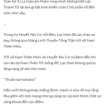
Toàn bộ Tu La Giáo âm thầm rùng mình, không biết Lạc
Thánh Tử lại làm gì bất kính khiến Giáo Chủ phẫn nộ đến
mức như vậy.
…
Trong lúc Huyết Yêu Cơ nổi điên, Lạc Nam đã cao chạy xa
bay, thông qua Mạng Lưới Truyền Tống Trận trở về Nam
Thiên Môn.
Trở về Nam Thiên Môn, dù Huyết Yêu Cơ có đánh đến thì
còn lão bà Nam Thiên Tố chống đỡ, Lạc Nam không quá lo
lắng nàng sẽ làm thịt mình.
“Thoải mái hahaha!”
Hắn cười không khép miệng được, hành vi vừa rồi tuy rằng
đùa giỡn với tính mạng nhưng cũng cực kỳ kích thích, thật sự
sảng khoái đến cực điểm.