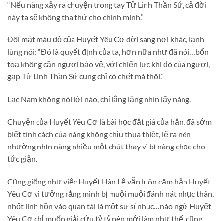
“Nếu nàng xảy ra chuyện trong tay Tử Linh Thần Sứ, cả đời
này ta sẽ không tha thứ cho chính mình.”
Đôi mắt màu đỏ của Huyết Yêu Cơ dời sang nơi khác, lạnh
lùng nói: “Đó là quyết định của ta, hơn nữa như đã nói…bổn
toạ không cần ngươi bảo vệ, với chiến lực khi đó của ngươi,
gặp Tử Linh Thần Sứ cũng chỉ có chết mà thôi.”
Lạc Nam không nói lời nào, chỉ lẳng lặng nhìn lấy nàng.
Chuyện của Huyết Yêu Cơ là bài học đắt giá của hắn, đã sớm
biết tính cách của nàng không chịu thua thiệt, lẽ ra nên
nhường nhịn nàng nhiều một chút thay vì bị nàng chọc cho
tức giận.
Cũng giống như việc Huyết Hàn Lệ vẫn luôn căm hận Huyết
Yêu Cơ vì tưởng rằng mình bị muội muội đánh nát nhục thân,
nhốt linh hồn vào quan tài là một sự sỉ nhục…nào ngờ Huyết
Yêu Cơ chỉ muốn giải cứu tỷ tỷ nên mới làm như thế, cũng