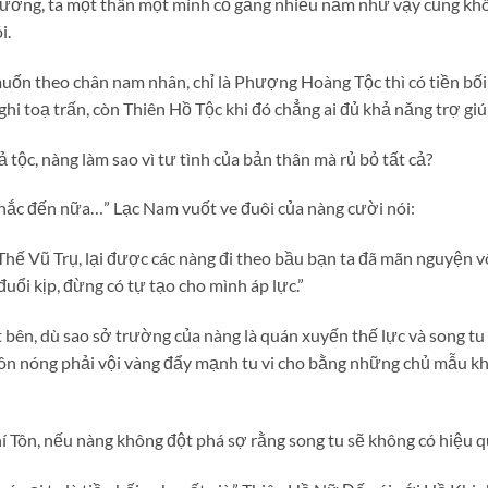
ưỡng, ta một thân một mình cố gắng nhiều năm như vậy cũng khô
i.
uốn theo chân nam nhân, chỉ là Phượng Hoàng Tộc thì có tiền bối
 toạ trấn, còn Thiên Hồ Tộc khi đó chẳng ai đủ khả năng trợ giú
 tộc, nàng làm sao vì tư tình của bản thân mà rủ bỏ tất cả?
hắc đến nữa…” Lạc Nam vuốt ve đuôi của nàng cười nói:
Thế Vũ Trụ, lại được các nàng đi theo bầu bạn ta đã mãn nguyện v
uổi kịp, đừng có tự tạo cho mình áp lực.”
bên, dù sao sở trường của nàng là quán xuyến thế lực và song t
nôn nóng phải vội vàng đẩy mạnh tu vi cho bằng những chủ mẫu khá
hí Tôn, nếu nàng không đột phá sợ rằng song tu sẽ không có hiệu 