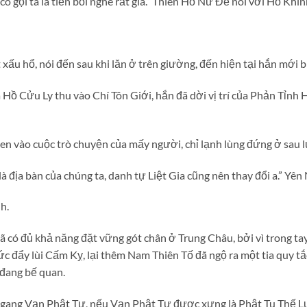
 có gọi ta là tiền bối nghe rất già.” Thiên Hồ Nữ Đế nói với Hồ Kh
xấu hổ, nói đến sau khi lăn ở trên giường, đến hiện tại hắn mới bi
à Hồ Cửu Ly thu vào Chí Tôn Giới, hắn đã dời vị trí của Phản Tỉ
n vào cuộc trò chuyện của mấy người, chỉ lạnh lùng đứng ở sau
là địa bàn của chúng ta, danh tự Liệt Gia cũng nên thay đổi a.” Yê
h.
có đủ khả năng đặt vững gót chân ở Trung Châu, bởi vì trong tay c
ức đẩy lùi Cấm Kỵ, lại thêm Nam Thiên Tố đã ngộ ra một tia quy 
 đang bế quan.
 ngang Vạn Phật Tự, nếu Vạn Phật Tự được xưng là Phật Tu Thế L