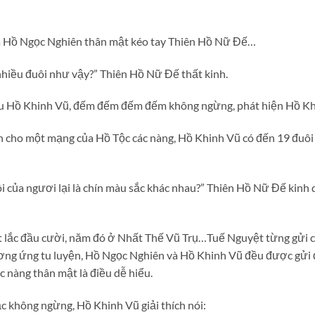
và Hồ Ngọc Nghiên thân mật kéo tay Thiên Hồ Nữ Đế…
 nhiều đuôi như vậy?” Thiên Hồ Nữ Đế thất kinh.
au Hồ Khinh Vũ, đếm đếm đếm đếm không ngừng, phát hiện Hồ Khi
ện cho một mạng của Hồ Tộc các nàng, Hồ Khinh Vũ có đến 19 đuôi
i của ngươi lại là chín màu sắc khác nhau?” Thiên Hồ Nữ Đế kinh 
t lắc đầu cười, năm đó ở Nhất Thế Vũ Trụ…Tuế Nguyệt từng gửi 
ương ứng tu luyện, Hồ Ngọc Nghiên và Hồ Khinh Vũ đều được gửi 
 nàng thân mật là điều dễ hiểu.
 không ngừng, Hồ Khinh Vũ giải thích nói: