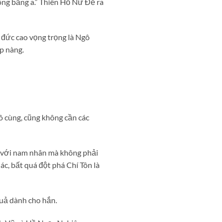
ng bằng a.” Thiên Hồ Nữ Đế ra
 đức cao vọng trọng là Ngô
p nàng.
ô cùng, cũng không cần các
u với nam nhân mà không phải
c, bất quá đột phá Chí Tôn là
quả dành cho hắn.