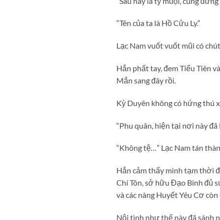
“Sau này là tỷ muội, cũng đừng
“Tên của ta là Hồ Cửu Ly.”
Lạc Nam vuốt vuốt mũi có chút 
Hắn phất tay, đem Tiểu Tiên v
Mắn sang đây rồi.
Kỳ Duyên không có hứng thú xe
“Phu quân, hiện tại nơi này đã 
“Không tệ…” Lạc Nam tán thàn
Hắn cảm thấy mình tạm thời đã 
Chí Tôn, sở hữu Đạo Binh đủ s
và các nàng Huyết Yêu Cơ còn
Nội tình như thế này đã sánh