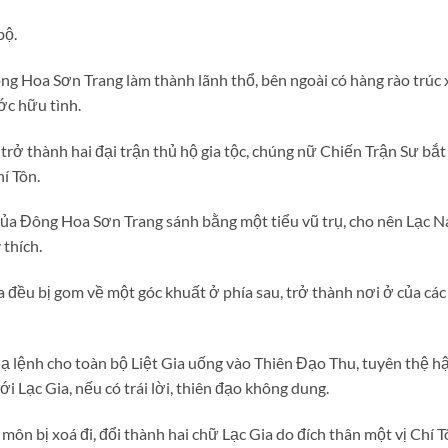
bộ.
g Hoa Sơn Trang làm thành lãnh thổ, bên ngoài có hàng rào trúc 
ớc hữu tình.
rở thành hai đại trận thủ hộ gia tộc, chúng nữ Chiến Trận Sư bắt 
í Tôn.
của Đông Hoa Sơn Trang sánh bằng một tiểu vũ trụ, cho nên Lạc N
 thích.
a đều bị gom về một góc khuất ở phía sau, trở thành nơi ở của các 
ạ lệnh cho toàn bộ Liệt Gia uống vào Thiên Đạo Thu, tuyên thệ hậ
ới Lạc Gia, nếu có trái lời, thiên đạo không dung.
i môn bị xoá đi, đổi thành hai chữ Lạc Gia do đích thân một vị Ch