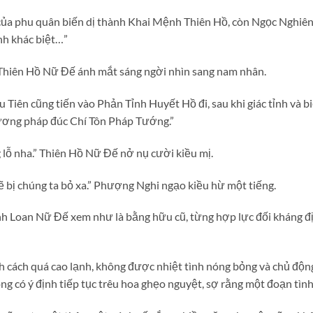
ủa phu quân biến dị thành Khai Mệnh Thiên Hồ, còn Ngọc Nghiên
ính khác biệt…”
 Thiên Hồ Nữ Đế ánh mắt sáng ngời nhìn sang nam nhân.
 Tiên cũng tiến vào Phản Tỉnh Huyết Hồ đi, sau khi giác tỉnh và bi
ương pháp đúc Chí Tôn Pháp Tướng.”
 lỗ nha.” Thiên Hồ Nữ Đế nở nụ cười kiều mị.
ẽ bị chúng ta bỏ xa.” Phượng Nghi ngạo kiều hừ một tiếng.
 Loan Nữ Đế xem như là bằng hữu cũ, từng hợp lực đối kháng địc
h cách quá cao lạnh, không được nhiệt tình nóng bỏng và chủ độ
ng có ý định tiếp tục trêu hoa ghẹo nguyệt, sợ rằng một đoạn tình