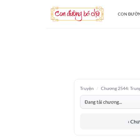
Bỏ
qua
CON ĐƯỜN
nội
dung
Truyện
/
Chương 2544: Trung
‹ Ch