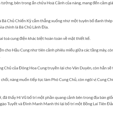
h tường, bên trong ẩn chứa Hoạ Cảnh của nàng, mang đến cảm giác
 là Bá Chủ Chiến Kỳ cắm thẳng xuống như một tuyên bố đanh thép
Gia chính là Bá Chủ Lãnh Địa.
i toà cung điện khác biệt hoàn toàn về mặt thiết kế.
ện cho Hậu Cung như tiên cảnh phiêu miểu giữa các tầng mây, c
.
g Chủ của Đông Hoa Cung truyền lại cho Vân Duyên, còn hắn sẽ t
chối, nàng muốn tiếp tục làm Phó Cung Chủ, còn ngôi vị Cung C
 đã thấy Hi Vũ bố trí một phần quang cảnh bên trong địa bàn giố
o Tuyết và Đình Manh Manh thì lại bố trí một Bồng Lai Tiên Đ