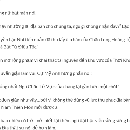
ng nữ bất mãn nói.
hạy nhường lại địa bàn cho chúng ta, ngu gì không nhận đây?” Lạ
yền Lạc Nhi tiếp quản đã thu lấy địa bàn của Chân Long Hoàng Tộ
à Bất Tử Điểu Tộc.”
n mở rộng phạm vi khai thác tài nguyên đến khu vực của Thời Kh
huyển giận làm vui, Cự Mỹ Anh hưng phấn nói:
ống nhất Ngũ Châu Tứ Vực của chàng lại gần hơn một chút.”
đơn giản như vậy…bởi vì không thể dùng vũ lực thu phục địa bàn, 
y Nam Thiên Môn mới được a.
ao nhiêu có trời mới biết, lại thêm ngũ đại học viện sừng sững t
Địa thật sự nói dễ hơn làm.