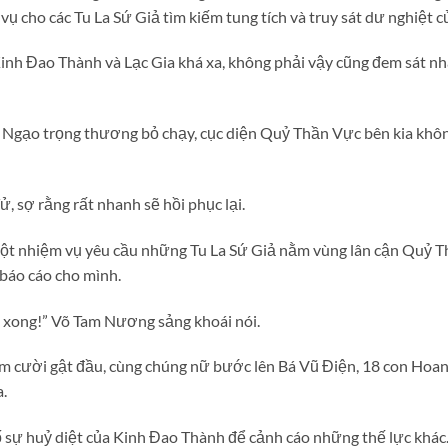
vụ cho các Tu La Sứ Giả tìm kiếm tung tích và truy sát dư nghiệt 
Kinh Đao Thành và Lạc Gia khá xa, không phải vậy cũng đem sát nh
 Ngạo trọng thương bỏ chạy, cục diện Quỷ Thần Vực bên kia khôn
, sợ rằng rất nhanh sẽ hồi phục lại.
 một nhiệm vụ yêu cầu những Tu La Sứ Giả nằm vùng lân cận Quỷ 
 báo cáo cho mình.
 xong!” Võ Tam Nương sảng khoái nói.
m cười gật đầu, cùng chúng nữ bước lên Bá Vũ Điện, 18 con Hoa
.
sự huỷ diệt của Kinh Đao Thành để cảnh cáo những thế lực khác