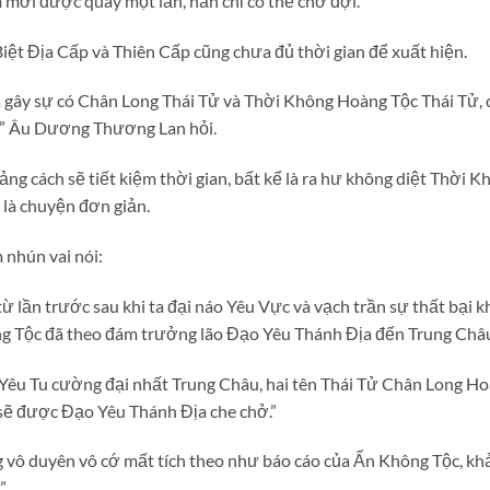
m mới được quay một lần, hắn chỉ có thể chờ đợi.
iệt Địa Cấp và Thiên Cấp cũng chưa đủ thời gian để xuất hiện.
a gây sự có Chân Long Thái Tử và Thời Không Hoàng Tộc Thái Tử, 
?” Âu Dương Thương Lan hỏi.
ng cách sẽ tiết kiệm thời gian, bất kể là ra hư không diệt Thời 
là chuyện đơn giản.
 nhún vai nói:
ừ lần trước sau khi ta đại náo Yêu Vực và vạch trần sự thất bại k
g Tộc đã theo đám trưởng lão Đạo Yêu Thánh Địa đến Trung Châu
 Yêu Tu cường đại nhất Trung Châu, hai tên Thái Tử Chân Long Ho
sẽ được Đạo Yêu Thánh Địa che chở.”
vô duyên vô cớ mất tích theo như báo cáo của Ẩn Không Tộc, kh
”