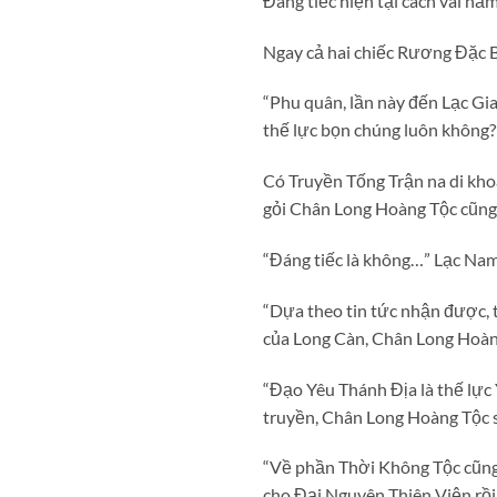
Đáng tiếc hiện tại cách vài nă
Ngay cả hai chiếc Rương Đặc B
“Phu quân, lần này đến Lạc Gi
thế lực bọn chúng luôn không
Có Truyền Tống Trận na di khoả
gỏi Chân Long Hoàng Tộc cũng 
“Đáng tiếc là không…” Lạc Nam
“Dựa theo tin tức nhận được, t
của Long Càn, Chân Long Hoàn
“Đạo Yêu Thánh Địa là thế lực
truyền, Chân Long Hoàng Tộc 
“Về phần Thời Không Tộc cũng 
cho Đại Nguyên Thiên Viện rồi.