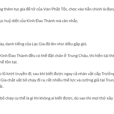
 thêm tục gia đệ tử của Vạn Phật Tộc, chọc vào hắn chính là đụng
 cục huỷ diệt của Kinh Đao Thành mà cân nhắc.
ày, danh tiếng của Lạc Gia đã lên như diều gặp gió.
Kinh Đao Thành đều có thể đặt chân ở Trung Châu, thì hiện tại thế
ể tồn tại.
 lũ lượt truyền đi, sau khi biết được ngay cả nhân vật cấp Trưở
ia chật vật bỏ chạy đi ra, rất nhiều thế lực và cường giả tại Trun
t.
 chạy cụ thể là gì thì không ai biết được, dù sao thì mọi thứ xảy 