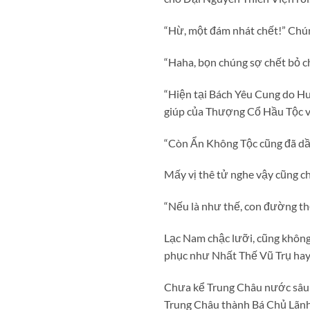
“Hừ, một đám nhát chết!” Chú
“Haha, bọn chúng sợ chết bỏ c
“Hiện tại Bách Yêu Cung do Hu
giúp của Thượng Cổ Hầu Tộc v
“Còn Ẩn Không Tộc cũng đã dầ
Mấy vị thê tử nghe vậy cũng c
“Nếu là như thế, con đường th
Lạc Nam chậc lưỡi, cũng không 
phục như Nhất Thế Vũ Trụ ha
Chưa kể Trung Châu nước sâu b
Trung Châu thành Bá Chủ Lãnh 