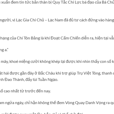
uẩn đem tin tức bản thân bị Quy Tắc Chi Lực bá đạo của Bá Chủ
người, vị Lạc Gia Chi Chủ – Lạc Nam đã đủ tư cách đứng vào hàng
ứ hạng của Chí Tôn Bảng là khi Đoạt Cấm Chiến diễn ra, hiện tại 
g a.”
ây, khoé miệng cười không khép lại được khi nhìn thấy con số 
ặt hái được gần đây ở Bắc Châu khi trợ giúp Trụ Việt Tông, than
Kinh Đao Thành, đẩy lùi Tuần Ngạo.
ố cao nhất từ trước đến nay.
am ngứa ngáy, chỉ hận không thể đem Vòng Quay Danh Vọng ra qua