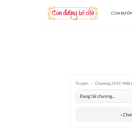
Bỏ
qua
CON ĐƯỜN
nội
dung
Truyện
/
Chương 2547: Mất l
‹ Ch