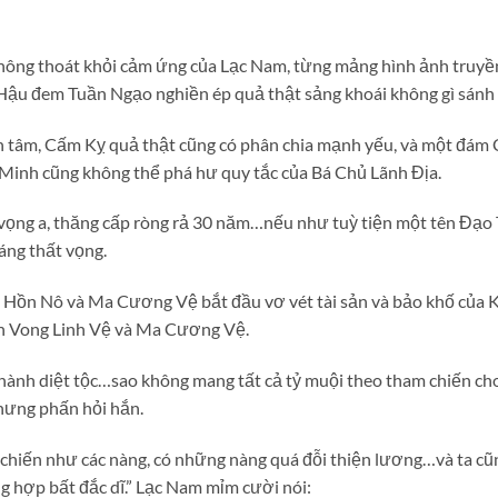
không thoát khỏi cảm ứng của Lạc Nam, từng mảng hình ảnh truy
 Hậu đem Tuần Ngạo nghiền ép quả thật sảng khoái không gì sánh
 an tâm, Cấm Kỵ quả thật cũng có phân chia mạnh yếu, và một đám
inh cũng không thể phá hư quy tắc của Bá Chủ Lãnh Địa.
vọng a, thăng cấp ròng rả 30 năm…nếu như tuỳ tiện một tên Đạo 
áng thất vọng.
Hồn Nô và Ma Cương Vệ bắt đầu vơ vét tài sản và bảo khố của K
nh Vong Linh Vệ và Ma Cương Vệ.
thành diệt tộc…sao không mang tất cả tỷ muội theo tham chiến cho
hưng phấn hỏi hắn.
 chiến như các nàng, có những nàng quá đỗi thiện lương…và ta cũ
g hợp bất đắc dĩ.” Lạc Nam mỉm cười nói: