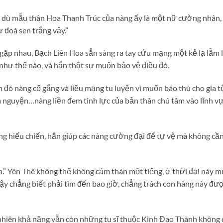
 dù mẫu thân Hoa Thanh Trúc của nàng ấy là một nữ cường nhân,
 đoá sen trắng vậy.”
ặp nhau, Bạch Liên Hoa sẳn sàng ra tay cứu mạng một kẻ lạ lẫm l
như thế nào, và hắn thật sự muốn bảo vệ điều đó.
đó nàng cố gắng và liều mạng tu luyện vì muốn báo thù cho gia tộ
 nguyện…nàng liền đem tinh lực của bản thân chú tâm vào lĩnh vực
ng hiếu chiến, hắn giúp các nàng cường đại để tự vệ mà không cần
a.” Yên Thê không thể không cảm thán một tiếng, ở thời đại này 
y chẳng biết phải tìm đến bao giờ, chẳng trách con hàng này đ
nhiên khả năng vẫn còn những tu sĩ thuộc Kinh Đao Thành không c