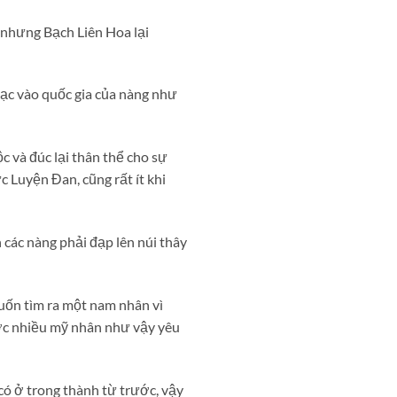
 nhưng Bạch Liên Hoa lại
ạc vào quốc gia của nàng như
c và đúc lại thân thể cho sự
 Luyện Đan, cũng rất ít khi
 các nàng phải đạp lên núi thây
muốn tìm ra một nam nhân vì
ược nhiều mỹ nhân như vậy yêu
ó ở trong thành từ trước, vậy