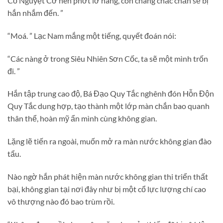
Cổ Nguyệt Cơ nên phớt lờ nàng, còn chàng chắc chắn sẽ bị
hắn nhắm đến. ”
“Moá. ” Lạc Nam mắng một tiếng, quyết đoán nói:
“Các nàng ở trong Siêu Nhiên Sơn Cốc, ta sẽ một mình trốn
đi. ”
Hắn tập trung cao độ, Bá Đạo Quy Tắc nghênh đón Hỗn Độn
Quy Tắc dung hợp, tạo thành một lớp màn chắn bao quanh
thân thể, hoàn mỹ ẩn mình cùng không gian.
Lặng lẽ tiến ra ngoài, muốn mở ra màn nước không gian đào
tẩu.
Nào ngờ hắn phát hiện màn nước không gian thi triển thất
bại, không gian tại nơi đây như bị một cổ lực lượng chí cao
vô thượng nào đó bao trùm rồi.