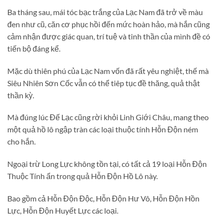
Ba tháng sau, mái tóc bạc trắng của Lạc Nam đã trở về màu
đen như cũ, căn cơ phục hồi đến mức hoàn hảo, mà hắn cũng
cảm nhận được giác quan, trí tuệ và tinh thần của mình đề có
tiến bộ đáng kể.
Mặc dù thiên phú của Lạc Nam vốn đã rất yêu nghiệt, thế mà
Siêu Nhiên Sơn Cốc vẫn có thể tiêp tục đề thăng, quả thật
thần kỳ.
Mà đúng lúc Đế Lạc cũng rời khỏi Linh Giới Châu, mang theo
một quả hồ lô ngập tràn các loại thuộc tính Hỗn Độn ném
cho hắn.
Ngoại trừ Long Lực không tồn tại, có tất cả 19 loại Hỗn Độn
Thuộc Tính ẩn trong quả Hỗn Độn Hồ Lô này.
Bao gồm cả Hỗn Độn Độc, Hỗn Độn Hư Vô, Hỗn Độn Hồn
Lực, Hỗn Độn Huyết Lực các loại.