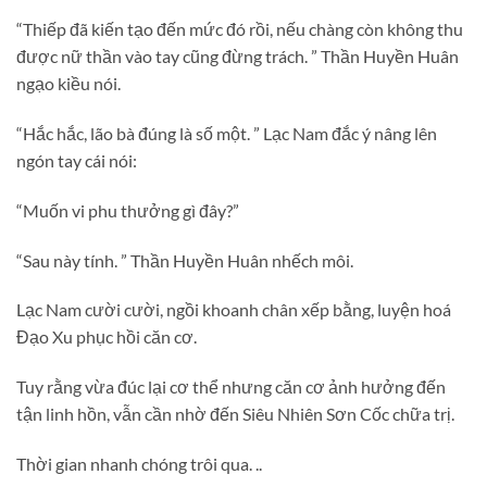
“Thiếp đã kiến tạo đến mức đó rồi, nếu chàng còn không thu
được nữ thần vào tay cũng đừng trách. ” Thần Huyền Huân
ngạo kiều nói.
“Hắc hắc, lão bà đúng là số một. ” Lạc Nam đắc ý nâng lên
ngón tay cái nói:
“Muốn vi phu thưởng gì đây?”
“Sau này tính. ” Thần Huyền Huân nhếch môi.
Lạc Nam cười cười, ngồi khoanh chân xếp bằng, luyện hoá
Đạo Xu phục hồi căn cơ.
Tuy rằng vừa đúc lại cơ thể nhưng căn cơ ảnh hưởng đến
tận linh hồn, vẫn cần nhờ đến Siêu Nhiên Sơn Cốc chữa trị.
Thời gian nhanh chóng trôi qua. ..