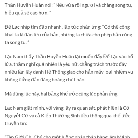
Thần Huyền Huân nói: “Nếu vừa rồi ngươi và chàng song tu,
hiệu quả sẽ cao hơn. ”
Đế Lạc nhịp tim đập nhanh, lập tức phản ứng: “Có thể công
khai ta là đạo lữu của hắn, nhưng ta chưa cho phép hắn cùng
ta song tu. ”
Lạc Nam thấy Thần Huyền Huân lại muốn đẩy Đế Lạc vào hố
lửa, thầm nghĩ quả nhiên là yêu nữ, chẳng trách trước đây
nhiều lần lấy danh Hệ Thống giao cho hắn mấy loại nhiệm vụ
không đứng đắn đàng hoàng chút nào.
Mà đúng lúc này, hai bảng khế ước cùng lúc phản ứng.
Lạc Nam giật mình, vội vàng lấy ra quan sát, phát hiện là Cổ
Nguyệt Cơ và cả Kiếp Thương Sinh đều thông qua khế ước
truyền tin:
“Tàn Giới Chi Chủ cho một luồng phân thân hàng lâm Mảnh