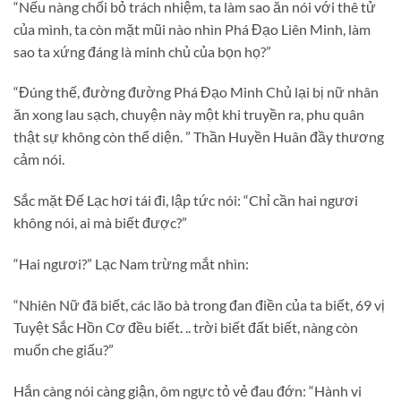
“Nếu nàng chối bỏ trách nhiệm, ta làm sao ăn nói với thê tử
của mình, ta còn mặt mũi nào nhìn Phá Đạo Liên Minh, làm
sao ta xứng đáng là minh chủ của bọn họ?”
“Đúng thế, đường đường Phá Đạo Minh Chủ lại bị nữ nhân
ăn xong lau sạch, chuyện này một khi truyền ra, phu quân
thật sự không còn thể diện. ” Thần Huyền Huân đầy thương
cảm nói.
Sắc mặt Đế Lạc hơi tái đi, lập tức nói: “Chỉ cần hai ngươi
không nói, ai mà biết được?”
“Hai ngươi?” Lạc Nam trừng mắt nhìn:
“Nhiên Nữ đã biết, các lão bà trong đan điền của ta biết, 69 vị
Tuyệt Sắc Hồn Cơ đều biết. .. trời biết đất biết, nàng còn
muốn che giấu?”
Hắn càng nói càng giận, ôm ngực tỏ vẻ đau đớn: “Hành vi