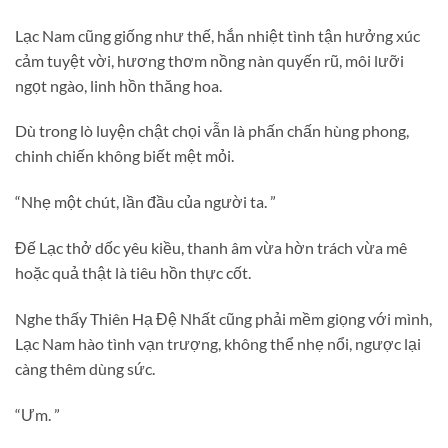
Lạc Nam cũng giống như thế, hắn nhiệt tình tận hưởng xúc
cảm tuyệt vời, hương thơm nồng nàn quyến rũ, môi lưỡi
ngọt ngào, linh hồn thăng hoa.
Dù trong lò luyện chật chọi vẫn là phấn chấn hùng phong,
chinh chiến không biết mệt mỏi.
“Nhẹ một chút, lần đầu của người ta. ”
Đế Lạc thở dốc yêu kiều, thanh âm vừa hờn trách vừa mê
hoặc quả thật là tiêu hồn thực cốt.
Nghe thấy Thiên Hạ Đệ Nhất cũng phải mềm giọng với mình,
Lạc Nam hào tình vạn trượng, không thể nhẹ nổi, ngược lại
càng thêm dùng sức.
“Ưm. ”