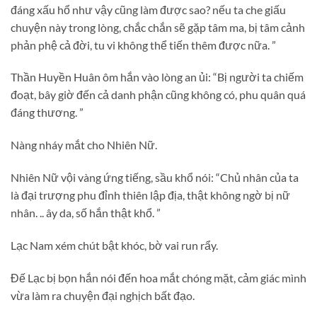
đáng xấu hổ như vậy cũng làm được sao? nếu ta che giấu
chuyện này trong lòng, chắc chắn sẽ gặp tâm ma, bị tâm cảnh
phản phệ cả đời, tu vi không thể tiến thêm được nữa. ”
Thần Huyền Huân ôm hắn vào lòng an ủi: “Bị người ta chiếm
đoạt, bây giờ đến cả danh phận cũng không có, phu quân quá
đáng thương. ”
Nàng nháy mắt cho Nhiên Nữ.
Nhiên Nữ vội vàng ứng tiếng, sầu khổ nói: “Chủ nhân của ta
là đại trượng phu đỉnh thiên lập địa, thật không ngờ bị nữ
nhân. .. ây da, số hắn thật khổ. ”
Lạc Nam xém chút bật khóc, bờ vai run rẩy.
Đế Lạc bị bọn hắn nói đến hoa mắt chóng mặt, cảm giác mình
vừa làm ra chuyện đại nghịch bất đạo.