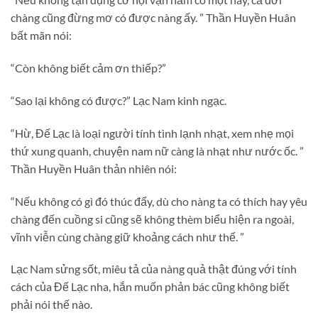
chàng cũng đừng mơ có được nàng ấy. ” Thần Huyền Huân
bất mãn nói:
“Còn không biết cảm ơn thiếp?”
“Sao lại không có được?” Lạc Nam kinh ngạc.
“Hừ, Đế Lạc là loại người tính tình lạnh nhạt, xem nhẹ mọi
thứ xung quanh, chuyện nam nữ càng là nhạt như nước ốc. ”
Thần Huyền Huân thản nhiên nói:
“Nếu không có gì đó thúc đẩy, dù cho nàng ta có thích hay yêu
chàng đến cuồng si cũng sẽ không thèm biểu hiện ra ngoài,
vĩnh viễn cùng chàng giữ khoảng cách như thế. ”
Lạc Nam sửng sốt, miêu tả của nàng quả thật đúng với tính
cách của Đế Lạc nha, hắn muốn phản bác cũng không biết
phải nói thế nào.