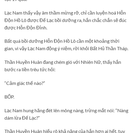
Lạc Nam thấy vậy âm thầm mừng rỡ, chỉ cần luyện hoá Hỗn
Độn Hồ Lô được Đế Lạc bồi dưỡng ra, hắn chắc chắn sẽ đúc
được Hỗn Độn Đỉnh.
Bất quá bồi dưỡng Hỗn Độn Hồ Lô cần một khoảng thời
gian, vì vậy Lạc Nam động ý niệm, rời khỏi Bất Hủ Thần Tháp.
Thần Huyền Huân đang chém gió với Nhiên Nữ, thấy hắn
bước ra liền trêu tức hỏi:
“Cảm giác thế nào?”
BỐP.
Lạc Nam hung hăng đét lên mông nàng, trừng mắt nói: “Nàng
dám lừa Đế Lạc?”
Thần Huyền Huân hiểu rõ khả năng của hắn hơn ai hết, tuy