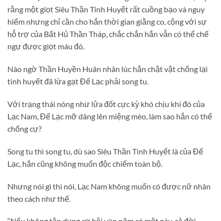
rằng một giọt Siêu Thần Tinh Huyết rất cuồng bạo và nguy
hiểm nhưng chỉ cần cho hắn thời gian giằng co, cộng với sự
hỗ trợ của Bất Hủ Thần Tháp, chắc chắn hắn vẫn có thể chế
ngự được giọt máu đó.
Nào ngờ Thần Huyền Huân nhân lúc hắn chật vật chống lại
tinh huyết đã lừa gạt Đế Lạc phải song tu.
Với trạng thái nóng như lửa đốt cực kỳ khó chịu khi đó của
Lạc Nam, Đế Lạc mỡ dâng lên miệng mèo, làm sao hắn có thể
chống cự?
Song tu thì song tu, dù sao Siêu Thần Tinh Huyết là của Đế
Lạc, hắn cũng không muốn độc chiếm toàn bộ.
Nhưng nói gì thì nói, Lạc Nam không muốn có được nữ nhân
theo cách như thế.
“Nếu không tận dụng cơ hội vạn năm có một này, cả đời