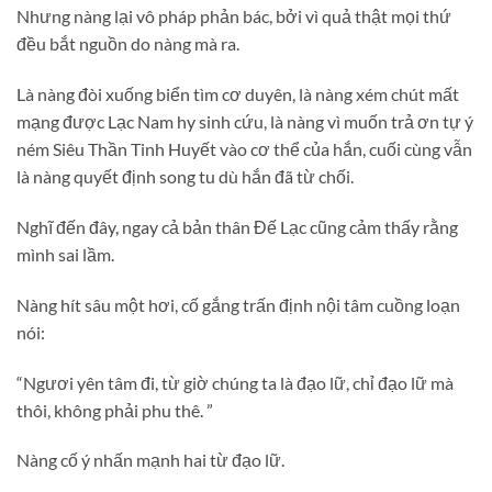
Nhưng nàng lại vô pháp phản bác, bởi vì quả thật mọi thứ
đều bắt nguồn do nàng mà ra.
Là nàng đòi xuống biển tìm cơ duyên, là nàng xém chút mất
mạng được Lạc Nam hy sinh cứu, là nàng vì muốn trả ơn tự ý
ném Siêu Thần Tinh Huyết vào cơ thể của hắn, cuối cùng vẫn
là nàng quyết định song tu dù hắn đã từ chối.
Nghĩ đến đây, ngay cả bản thân Đế Lạc cũng cảm thấy rằng
mình sai lầm.
Nàng hít sâu một hơi, cố gắng trấn định nội tâm cuồng loạn
nói:
“Ngươi yên tâm đi, từ giờ chúng ta là đạo lữ, chỉ đạo lữ mà
thôi, không phải phu thê. ”
Nàng cố ý nhấn mạnh hai từ đạo lữ.