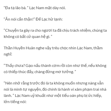
“Đa tạ lão bà. ” Lạc Nam mặt dày nói.
“Ăn nói cẩn thận!” Đế Lạc hừ lạnh:
“Chuyện ta gây ra cho ngươi ta đã chịu trách nhiệm, chúng ta
không có bất cứ quan hệ gì. ”
Thần Huyền Huân nghe vậy trêu chọc nhìn Lạc Nam, thầm
nghĩ:
“Thấy chưa? Gạo nấu thành cơm rồi còn như thế, nếu không
có thiếp thúc đẩy, chàng đừng mơ tưởng. ”
“Nên nhớ rằng trước đó là ta không muốn nhưng nàng vẫn
nói là mình tự nguyện, đó chính là hành vi xâm phạm trai nhà
lành. ” Lạc Nam uỷ khuất như một tiểu oán phụ bị ức hiếp,
lớn tiếng nói: