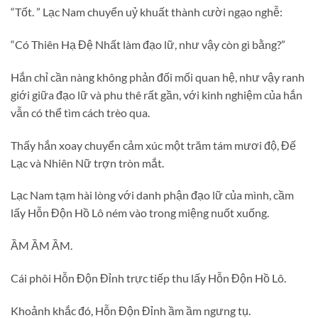
“Tốt. ” Lạc Nam chuyển uỷ khuất thành cười ngạo nghễ:
“Có Thiên Hạ Đệ Nhất làm đạo lữ, như vậy còn gì bằng?”
Hắn chỉ cần nàng không phản đối mối quan hệ, như vậy ranh
giới giữa đạo lữ và phu thê rất gần, với kinh nghiệm của hắn
vẫn có thể tìm cách trèo qua.
Thấy hắn xoay chuyển cảm xúc một trăm tám mươi độ, Đế
Lạc và Nhiên Nữ trợn tròn mắt.
Lạc Nam tạm hài lòng với danh phận đạo lữ của mình, cầm
lấy Hỗn Độn Hồ Lô ném vào trong miệng nuốt xuống.
ẦM ẦM ẦM.
Cái phôi Hỗn Độn Đỉnh trực tiếp thu lấy Hỗn Độn Hồ Lô.
Khoảnh khắc đó, Hỗn Độn Đỉnh ầm ầm ngưng tụ.