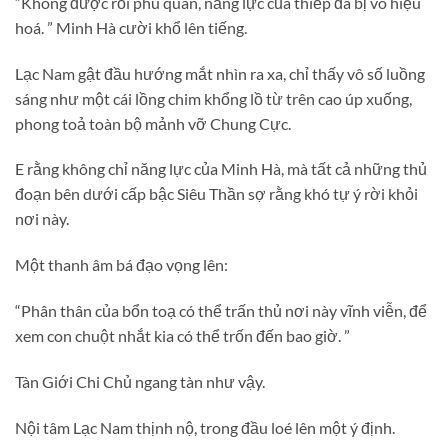
“Không được rồi phu quân, năng lực của thiếp đã bị vô hiệu
hoá. ” Minh Hà cười khổ lên tiếng.
Lạc Nam gật đầu hướng mắt nhìn ra xa, chỉ thấy vô số luồng
sáng như một cái lồng chim khổng lồ từ trên cao úp xuống,
phong toả toàn bộ mảnh vỡ Chung Cực.
E rằng không chỉ năng lực của Minh Hà, mà tất cả những thủ
đoạn bên dưới cấp bậc Siêu Thần sợ rằng khó tự ý rời khỏi
nơi này.
Một thanh âm bá đạo vọng lên:
“Phân thân của bổn toạ có thể trấn thủ nơi này vĩnh viễn, để
xem con chuột nhắt kia có thể trốn đến bao giờ. ”
Tàn Giới Chi Chủ ngang tàn như vậy.
Nội tâm Lạc Nam thịnh nộ, trong đầu loé lên một ý định.