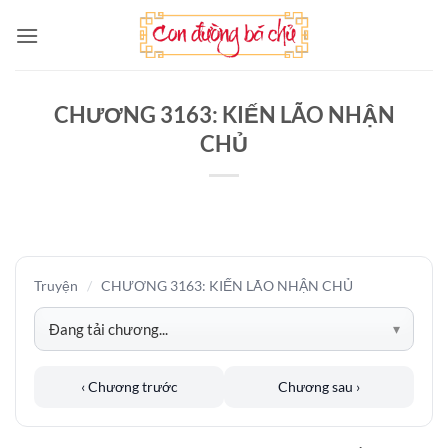
Bỏ
qua
nội
dung
CHƯƠNG 3163: KIẾN LÃO NHẬN
CHỦ
Truyện
/
CHƯƠNG 3163: KIẾN LÃO NHẬN CHỦ
‹ Chương trước
Chương sau ›