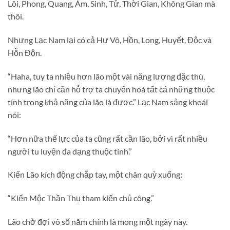
Lôi, Phong, Quang, Ám, Sinh, Tử, Thời Gian, Không Gian mà
thôi.
Nhưng Lạc Nam lại có cả Hư Vô, Hồn, Long, Huyết, Độc và
Hỗn Độn.
“Haha, tuy ta nhiều hơn lão một vài năng lượng đặc thù,
nhưng lão chỉ cần hỗ trợ ta chuyển hoá tất cả những thuộc
tính trong khả năng của lão là được.” Lạc Nam sảng khoái
nói:
“Hơn nữa thế lực của ta cũng rất cần lão, bởi vì rất nhiều
người tu luyện đa dạng thuộc tính.”
Kiến Lão kích động chắp tay, một chân quỳ xuống:
“Kiến Mộc Thần Thụ tham kiến chủ công.”
Lão chờ đợi vô số năm chính là mong một ngày này.