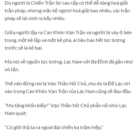
Dù ngươi là Chiến Trận Sư cao cấp có thể dễ dàng hoá giải
trận pháp, nhưng mặc kệ ngươi hoá giải bao nhiêu, các trận
pháp sẽ lại sinh ra bấy nhiêu.
Giữa người lập ra Càn Khôn Vạn Trận và người bị vây ở bên
trong, một kẻ lập và một kẻ phá, ai tiêu hao hết lực lượng
trước sẽ là kẻ bại.
Mà nói về nguồn lực lượng, Lạc Nam với Bá Đỉnh đã gần như
vô tận.
Thế nên đừng nói là Vạn Thần Nữ Chủ, cho dù là Đế Lạc rơi
vào trong Càn Khôn Vạn Trận của Lạc Nam cũng sẽ đau đầu.
“Ma tăng khốn kiếp!” Vạn Thần Nữ Chủ phẫn nộ nhìn Lạc
Nam quát:
“Có giỏi thả ta ra ngoài đại chiến ba trăm hiệp.”