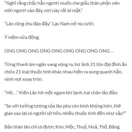
“Nghĩ rằng chắc hẳn ngươi muốn che giấu thân phận nên
mời ngươi vào đây, nơi này rất bí mật.”
“Lão cũng chu đáo đấy.” Lạc Nam nở nụ cười.
Ý niệm vừa động.
ONG ONG ONG ONG ONG ONG ONG ONG ONG. . .
Từng thanh âm ngân vang vọng ra, hư ảnh 21 tôn đại đỉnh ẩn
chứa 21 loại thuộc tính khác nhau hiện ra xung quanh hắn,
nịnh nọt xoay tròn.
“Hít. . .” Kiến Lão hít một ngụm khí lạnh, hai chân lảo đảo:
“So với tưởng tượng của lão phu còn kinh khủng hơn, thế
gian sao lại có người sở hữu nhiều thuộc tính đến như vậy?”
Bản thân lão chỉ có được Kim, Mộc, Thuỷ, Hoả, Thổ, Băng,