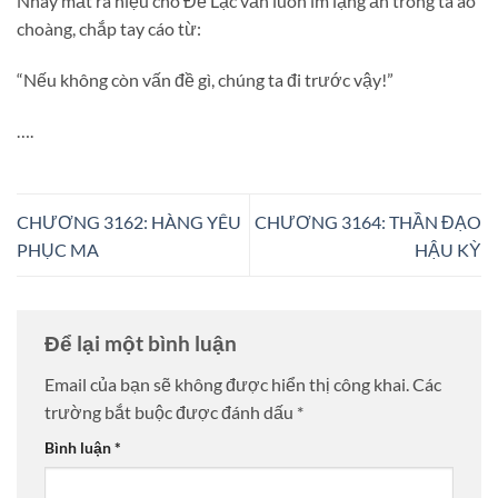
Nháy mắt ra hiệu cho Đế Lạc vẫn luôn im lặng ẩn trong tà áo
choàng, chắp tay cáo từ:
“Nếu không còn vấn đề gì, chúng ta đi trước vậy!”
….
CHƯƠNG 3162: HÀNG YÊU
CHƯƠNG 3164: THẦN ĐẠO
PHỤC MA
HẬU KỲ
Để lại một bình luận
Email của bạn sẽ không được hiển thị công khai.
Các
trường bắt buộc được đánh dấu
*
Bình luận
*