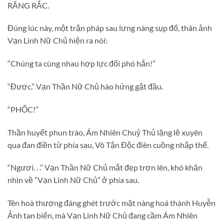
RĂNG RẮC.
Đúng lúc này, một trận pháp sau lưng nàng sụp đổ, thân ảnh
Vạn Linh Nữ Chủ hiện ra nói:
“Chúng ta cùng nhau hợp lực đối phó hắn!”
“Được.” Vạn Thần Nữ Chủ hào hứng gật đầu.
“PHỐC!”
Thần huyết phun trào, Ám Nhiên Chuỷ Thủ lặng lẽ xuyên
qua đan điền từ phía sau, Vô Tận Độc điên cuồng nhập thể.
“Ngươi. . .” Vạn Thần Nữ Chủ mắt đẹp trợn lên, khó khăn
nhìn về “Vạn Linh Nữ Chủ” ở phía sau.
Tên hoà thượng đáng ghét trước mặt nàng hoá thành Huyễn
Ảnh tan biến, mà Vạn Linh Nữ Chủ đang cầm Ám Nhiên