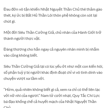
Đau đớn vô tận khiến Nhật Nguyệt Thần Chủ thê thảm gào
thét, ký ức bị Bất Hủ Thần Lôi thôn phệ không còn sót lại
chút gì.
Một đời Siêu Thần Cường Giả, chủ nhân của Hành Giới trở
thành người thực vật.
Đáng thương cho hắn ngay cả nguyên nhân mình bị nhắm
vào cũng không biết.
Siêu Thần Cường Giả lại có lúc yếu ớt như một con kiến hôi,
số phận tuỳ ý bị người khác định đoạt chỉ vì vô tình dính vào
chuyện vượt xa tầm với.
“Hừm, quả nhiên không biết gì cả, xem ra chỉ có thể liên lạc
với nữ nhi của ngươi.” Nam tử cười nhạt, Quy Tắc Chi Lực
bá đạo khống chế cả huyết mạch của Nhật Nguyệt Thần
Chủ.