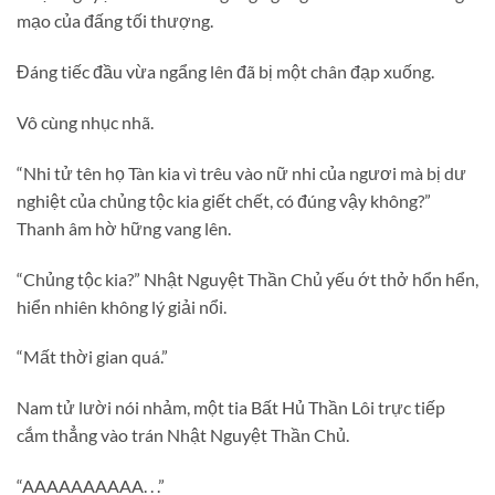
mạo của đấng tối thượng.
Đáng tiếc đầu vừa ngẩng lên đã bị một chân đạp xuống.
Vô cùng nhục nhã.
“Nhi tử tên họ Tàn kia vì trêu vào nữ nhi của ngươi mà bị dư
nghiệt của chủng tộc kia giết chết, có đúng vậy không?”
Thanh âm hờ hững vang lên.
“Chủng tộc kia?” Nhật Nguyệt Thần Chủ yếu ớt thở hổn hển,
hiển nhiên không lý giải nổi.
“Mất thời gian quá.”
Nam tử lười nói nhảm, một tia Bất Hủ Thần Lôi trực tiếp
cắm thẳng vào trán Nhật Nguyệt Thần Chủ.
“AAAAAAAAAA. . .”