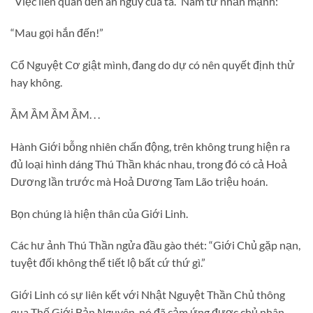
“Việc liên quan đến an nguy của ta.” Nam tử nhấn mạnh:
“Mau gọi hắn đến!”
Cổ Nguyệt Cơ giật mình, đang do dự có nên quyết định thử
hay không.
ẦM ẦM ẦM ẦM. . .
Hành Giới bỗng nhiên chấn động, trên không trung hiện ra
đủ loại hình dáng Thú Thần khác nhau, trong đó có cả Hoả
Dương lần trước mà Hoả Dương Tam Lão triệu hoán.
Bọn chúng là hiện thân của Giới Linh.
Các hư ảnh Thú Thần ngửa đầu gào thét: “Giới Chủ gặp nạn,
tuyệt đối không thể tiết lộ bất cứ thứ gì.”
Giới Linh có sự liên kết với Nhật Nguyệt Thần Chủ thông
qua Thế Giới Bản Nguyên, nó đã cảm ứng được chủ nhân