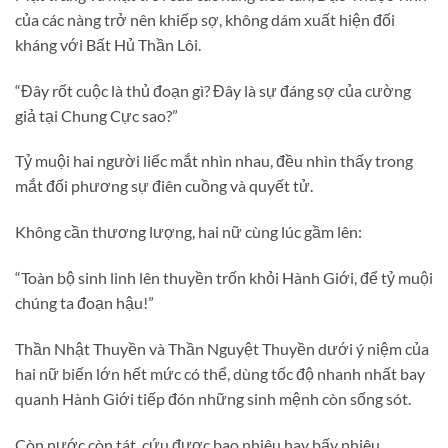
của các nàng trở nên khiếp sợ, không dám xuất hiện đối
kháng với Bất Hủ Thần Lôi.
“Đây rốt cuộc là thủ đoạn gì? Đây là sự đáng sợ của cường
giả tại Chung Cực sao?”
Tỷ muội hai người liếc mắt nhìn nhau, đều nhìn thấy trong
mắt đối phương sự điên cuồng và quyết tử.
Không cần thương lượng, hai nữ cùng lúc gầm lên:
“Toàn bộ sinh linh lên thuyền trốn khỏi Hành Giới, để tỷ muội
chúng ta đoạn hậu!”
Thần Nhật Thuyền và Thần Nguyệt Thuyền dưới ý niệm của
hai nữ biến lớn hết mức có thể, dùng tốc độ nhanh nhất bay
quanh Hành Giới tiếp đón những sinh mệnh còn sống sót.
Còn nước còn tát, cứu được bao nhiêu hay bấy nhiêu. . .