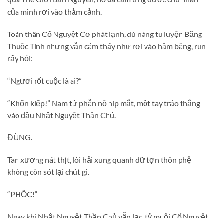
của mình rơi vào thảm cảnh.
Toàn thân Cổ Nguyệt Cơ phát lạnh, dù nàng tu luyện Băng
Thuộc Tính nhưng vẫn cảm thấy như rơi vào hầm băng, run
rẩy hỏi:
“Ngươi rốt cuộc là ai?”
“Khốn kiếp!” Nam tử phẫn nộ híp mắt, một tay trảo thẳng
vào đầu Nhật Nguyệt Thần Chủ.
ĐÙNG.
Tan xương nát thịt, lôi hải xung quanh dữ tợn thôn phệ
không còn sót lại chút gì.
“PHỐC!”
Ngay khi Nhật Nguyệt Thần Chủ vẫn lạc, tỷ muội Cổ Nguyệt