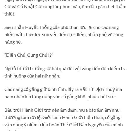
Cơ và Cổ Nhật Cơ cùng lúc phun máu, ôm đầu gào thét thảm
thiết.
Siêu Thần Huyết Thống của phụ thân lưu lại cho các nàng
biến mất, thực lực suy yếu đến cực điểm, phản phệ vô cùng
nặng nề.
“Điện Chủ, Cung Chủ! ?”
Người dưới trướng sợ hãi quá đỗi vội vàng tiến đến kiểm tra
tình huống của hai nữ nhân.
Các nàng cố gắng giữ bình tĩnh, lấy ra Bất Tử Dịch Thuỷ mà
nam nhân kia tặng uống vào cố gắng khôi phục chút sức.
Bầu trời Hành Giới trở nên ảm đạm, mưa bão ầm ầm như
thương tâm rơi lệ, Giới Linh Hành Giới hiện thân, cố gắng
vận dụng ý niệm triệu hoán Thế Giới Bản Nguyên của mình