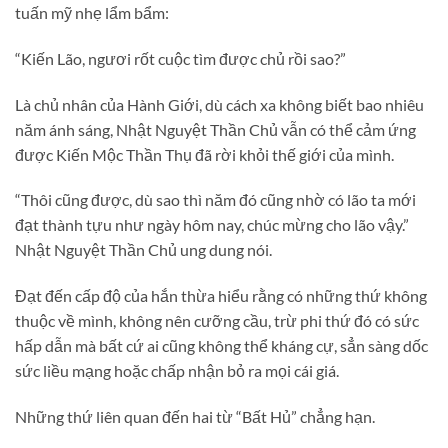
tuấn mỹ nhẹ lẩm bẩm:
“Kiến Lão, ngươi rốt cuộc tìm được chủ rồi sao?”
Là chủ nhân của Hành Giới, dù cách xa không biết bao nhiêu
năm ánh sáng, Nhật Nguyệt Thần Chủ vẫn có thể cảm ứng
được Kiến Mộc Thần Thụ đã rời khỏi thế giới của mình.
“Thôi cũng được, dù sao thì năm đó cũng nhờ có lão ta mới
đạt thành tựu như ngày hôm nay, chúc mừng cho lão vậy.”
Nhật Nguyệt Thần Chủ ung dung nói.
Đạt đến cấp độ của hắn thừa hiểu rằng có những thứ không
thuộc về mình, không nên cưỡng cầu, trừ phi thứ đó có sức
hấp dẫn mà bất cứ ai cũng không thể kháng cự, sẳn sàng dốc
sức liều mạng hoặc chấp nhận bỏ ra mọi cái giá.
Những thứ liên quan đến hai từ “Bất Hủ” chẳng hạn.