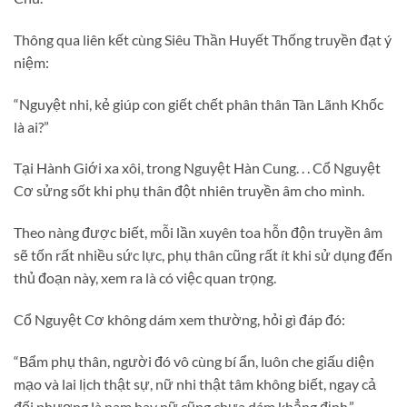
Thông qua liên kết cùng Siêu Thần Huyết Thống truyền đạt ý
niệm:
“Nguyệt nhi, kẻ giúp con giết chết phân thân Tàn Lãnh Khốc
là ai?”
Tại Hành Giới xa xôi, trong Nguyệt Hàn Cung. . . Cổ Nguyệt
Cơ sửng sốt khi phụ thân đột nhiên truyền âm cho mình.
Theo nàng được biết, mỗi lần xuyên toa hỗn độn truyền âm
sẽ tốn rất nhiều sức lực, phụ thân cũng rất ít khi sử dụng đến
thủ đoạn này, xem ra là có việc quan trọng.
Cổ Nguyệt Cơ không dám xem thường, hỏi gì đáp đó:
“Bẩm phụ thân, người đó vô cùng bí ẩn, luôn che giấu diện
mạo và lai lịch thật sự, nữ nhi thật tâm không biết, ngay cả
đối phương là nam hay nữ cũng chưa dám khẳng định.”