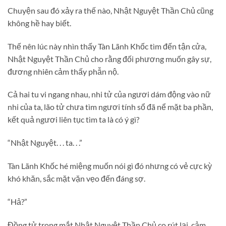
Chuyện sau đó xảy ra thế nào, Nhật Nguyệt Thần Chủ cũng
không hề hay biết.
Thế nên lúc này nhìn thấy Tàn Lãnh Khốc tìm đến tận cửa,
Nhật Nguyệt Thần Chủ cho rằng đối phương muốn gây sự,
đương nhiên cảm thấy phẫn nộ.
Cả hai tu vi ngang nhau, nhi tử của ngươi dám động vào nữ
nhi của ta, lão tử chưa tìm ngươi tính sổ đã nể mặt ba phần,
kết quả ngươi liên tục tìm ta là có ý gì?
“Nhật Nguyệt. . . ta. . .”
Tàn Lãnh Khốc hé miệng muốn nói gì đó nhưng có vẻ cực kỳ
khó khăn, sắc mặt vặn vẹo đến đáng sợ.
“Hả?”
Đồng tử trong mắt Nhật Nguyệt Thần Chủ co rút lại, cảm