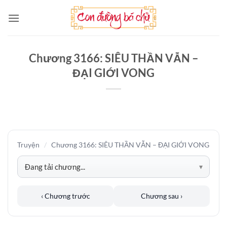
Bỏ
qua
nội
dung
Chương 3166: SIÊU THẦN VẪN –
ĐẠI GIỚI VONG
Truyện
/
Chương 3166: SIÊU THẦN VẪN – ĐẠI GIỚI VONG
‹ Chương trước
Chương sau ›