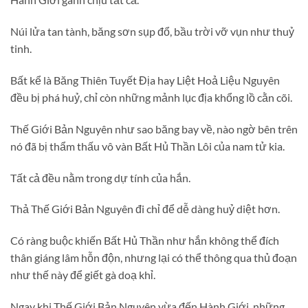
Núi lửa tan tành, băng sơn sụp đổ, bầu trời vỡ vụn như thuỷ
tinh.
Bất kể là Băng Thiên Tuyết Địa hay Liệt Hoả Liệu Nguyên
đều bị phá huỷ, chỉ còn những mảnh lục địa khổng lồ cằn cõi.
Thế Giới Bản Nguyên như sao băng bay về, nào ngờ bên trên
nó đã bị thẩm thấu vô vàn Bất Hủ Thần Lôi của nam tử kia.
Tất cả đều nằm trong dự tính của hắn.
Thả Thế Giới Bản Nguyên đi chỉ để dễ dàng huỷ diệt hơn.
Có ràng buộc khiến Bất Hủ Thần như hắn không thể đích
thân giáng lâm hỗn độn, nhưng lại có thể thông qua thủ đoạn
như thế này để giết gà doạ khỉ.
Ngay khi Thế Giới Bản Nguyên vừa đến Hành Giới, những