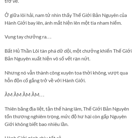
trở về.
Ở giữa lôi hải, nam tử nhìn thấy Thế Giới Bản Nguyên của
Hành Giới bay lên, ánh mắt hiện lên một tia nham hiểm.
Vung tay chưởng ra. . .
Bất Hủ Thần Lôi tàn phá dữ dội, một chưởng khiến Thế Giới
Bản Nguyên xuất hiện vô số vết rạn nứt.
Nhưng nó vẫn thành công xuyên toa thời không, vượt qua
hỗn độn cố gắng trở về với Hành Giới.
ẦM ẦM ẦM ẦM. . .
Thiên băng địa liệt, tận thế hàng lâm, Thế Giới Bản Nguyên
tổn thương nghiêm trọng, mức độ hư hại còn gấp Nguyên
Giới không biết bao nhiêu lần.
Hành Giới gánh chịu tất cả.