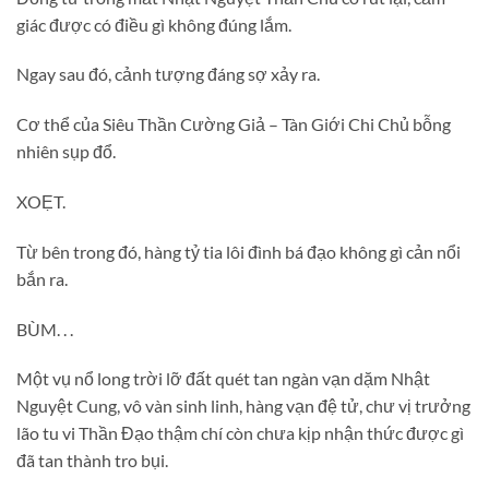
giác được có điều gì không đúng lắm.
Ngay sau đó, cảnh tượng đáng sợ xảy ra.
Cơ thể của Siêu Thần Cường Giả – Tàn Giới Chi Chủ bỗng
nhiên sụp đổ.
XOẸT.
Từ bên trong đó, hàng tỷ tia lôi đình bá đạo không gì cản nổi
bắn ra.
BÙM. . .
Một vụ nổ long trời lỡ đất quét tan ngàn vạn dặm Nhật
Nguyệt Cung, vô vàn sinh linh, hàng vạn đệ tử, chư vị trưởng
lão tu vi Thần Đạo thậm chí còn chưa kịp nhận thức được gì
đã tan thành tro bụi.