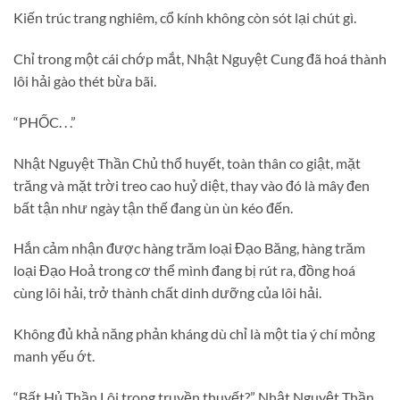
Kiến trúc trang nghiêm, cổ kính không còn sót lại chút gì.
Chỉ trong một cái chớp mắt, Nhật Nguyệt Cung đã hoá thành
lôi hải gào thét bừa bãi.
“PHỐC. . .”
Nhật Nguyệt Thần Chủ thổ huyết, toàn thân co giật, mặt
trăng và mặt trời treo cao huỷ diệt, thay vào đó là mây đen
bất tận như ngày tận thế đang ùn ùn kéo đến.
Hắn cảm nhận được hàng trăm loại Đạo Băng, hàng trăm
loại Đạo Hoả trong cơ thể mình đang bị rút ra, đồng hoá
cùng lôi hải, trở thành chất dinh dưỡng của lôi hải.
Không đủ khả năng phản kháng dù chỉ là một tia ý chí mỏng
manh yếu ớt.
“Bất Hủ Thần Lôi trong truyền thuyết?” Nhật Nguyệt Thần