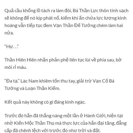
Quả cầu khổng lồ tách ra làm đôi, Bá Thần Lực thôn tính sạch
sẽ không để nó kịp phát nổ, kiếm khí ẩn chứa lực lượng kinh
hoàng vẫn tiếp tục đem Vạn Thần Đế Tướng chém làm hai
nửa.
“Hự. . .”
Thần Hiên Hiên nhận phản phệ liên tục lùi về phía sau, bờ
môi rỉ máu.
“Đa tạ.” Lạc Nam khiêm tốn thu tay, giải trừ Vạn Cổ Bá
Tướng và Loạn Thần Kiếm.
Kết quả này không có gì đáng kinh ngạc.
Trước đó hắn đã thắng nàng một lần ở Hành Giới, hiện tại
nhờ Kiến Mộc Thần Thụ mà thực lực của hắn đại tăng, đẳng
cấp đã chênh lệch với trước đó như trời và đất.