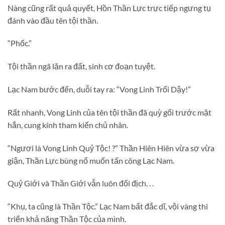
Nàng cũng rất quả quyết, Hồn Thần Lực trực tiếp ngưng tụ
đánh vào đầu tên tội thần.
“Phốc.”
Tội thần ngã lăn ra đất, sinh cơ đoạn tuyệt.
Lạc Nam bước đến, duỗi tay ra: “Vong Linh Trổi Dậy!”
Rất nhanh, Vong Linh của tên tội thần đã quỳ gối trước mặt
hắn, cung kính tham kiến chủ nhân.
“Ngươi là Vong Linh Quỷ Tộc! ?” Thần Hiên Hiên vừa sợ vừa
giận, Thần Lực bùng nổ muốn tấn công Lạc Nam.
Quỷ Giới và Thần Giới vẫn luôn đối địch. . .
“Khụ, ta cũng là Thần Tộc.” Lạc Nam bất đắc dĩ, vội vàng thi
triển khả năng Thần Tộc của mình.