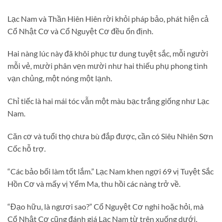
Lạc Nam và Thần Hiên Hiên rời khỏi pháp bảo, phát hiện cả
Cổ Nhật Cơ và Cổ Nguyệt Cơ đều ổn định.
Hai nàng lúc này đã khôi phục tư dung tuyệt sắc, mỗi người
mỗi vẻ, mười phân vẹn mười như hai thiếu phụ phong tình
vạn chủng, một nóng một lạnh.
Chỉ tiếc là hai mái tóc vẫn một màu bạc trắng giống như Lạc
Nam.
Căn cơ và tuổi thọ chưa bù đắp được, cần có Siêu Nhiên Sơn
Cốc hỗ trợ.
“Các bảo bối làm tốt lắm.” Lạc Nam khen ngợi 69 vị Tuyệt Sắc
Hồn Cơ và mấy vị Yểm Ma, thu hồi các nàng trở về.
“Đạo hữu, là ngươi sao?” Cổ Nguyệt Cơ nghi hoặc hỏi, mà
Cổ Nhật Cơ cũng đánh giá Lạc Nam từ trên xuống dưới.