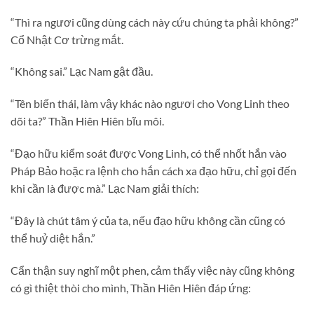
“Thì ra ngươi cũng dùng cách này cứu chúng ta phải không?”
Cổ Nhật Cơ trừng mắt.
“Không sai.” Lạc Nam gật đầu.
“Tên biến thái, làm vậy khác nào ngươi cho Vong Linh theo
dõi ta?” Thần Hiên Hiên bĩu môi.
“Đạo hữu kiểm soát được Vong Linh, có thể nhốt hắn vào
Pháp Bảo hoặc ra lệnh cho hắn cách xa đạo hữu, chỉ gọi đến
khi cần là được mà.” Lạc Nam giải thích:
“Đây là chút tâm ý của ta, nếu đạo hữu không cần cũng có
thể huỷ diệt hắn.”
Cẩn thận suy nghĩ một phen, cảm thấy việc này cũng không
có gì thiệt thòi cho mình, Thần Hiên Hiên đáp ứng: