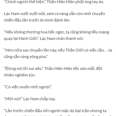
“Chính ngươi thể hiện.” Thần Hiên Hiên phất óng tay áo.
Lạc Nam vuốt vuốt mũi, xem ra nàng vẫn còn nhớ chuyện
chiến đấu lần trước bị mình đánh lén.
“Nếu không thương hoa tiếc ngọc, ta cũng không liều mạng
quay lại Hành Giới.” Lạc Nam chân thành nói:
“Hơn nữa sau chuyện lần này, nếu Thần Giới có việc cần. . . ta
cũng sẳn sàng xông pha.”
“Đừng nói lời xui xẻo.” Thần Hiên Hiên liếc xéo mắt, đột
nhiên nghiêm túc:
“Có việc muốn nhờ ngươi.”
“Mời nói!” Lạc Nam chắp tay.
“Lần trước chiến đấu với ngươi mặc dù bại trận nhưng ta