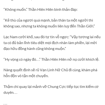
“Không muốn.” Thần Hiên Hiên bình thản đáp:
“Kẻ thù của ngươi quá mạnh, bản thân ta một người thì
không sao, nhưng ta không muốn liên luỵ đến Thần Giới.”
Lạc Nam cười khổ, sau đó tự tin vỗ ngực: “Vậy tương lai nếu
ta có đủ bản lĩnh tiêu diệt mọi địch nhân làm phiền, lại mời
đạo hữu đồng hành cũng không muộn.”
“Hy vọng có ngày đó. . .” Thần Hiên Hiên nở nụ cười khích lệ.
Nàng quyết định sẽ rủ Vạn Linh Nữ Chủ đi cùng, khám phá
hỗn độn vô tận một chuyến.
Thậm chí quay lại mảnh vỡ Chung Cực tiếp tục tìm kiếm cơ
duyên. . .
. . .