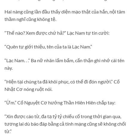
Hai nàng cũng lần đầu thấy diện mạo thật của hắn, nội tâm
thầm nghĩ cũng không tệ.
“Thế nào? Xem được chứ hả?” Lạc Nam tự tin cười:
“Quên tự giới thiệu, tên của ta là Lạc Nam.”
“Lạc Nam. . .” Ba nữ nhân lẩm bẩm, cẩn thận ghi nhớ cái tên
này.
“Hiện tại chúng ta đã khôi phục, có thể đi đón người.” Cổ
Nhật Cơ nóng ruột nói.
“Ừm.” Cổ Nguyệt Cơ hướng Thần Hiên Hiên chắp tay:
“Xin được cáo từ, đa tạ tỷ tỷ chiếu cố trong thời gian qua,
tương lai dù báo đáp bằng cả tính mạng cũng sẽ không chối
từ.”