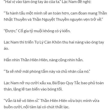
“Hai vị vào tạm óng tay áo của ta.” Lạc Nam đề nghị:
“Ta hành tẩu một mình sẽ an toàn hơn, cam đoan mang Thần
Nhật Thuyền và Thần Nguyệt Thuyền nguyên vẹn trở về.”
“Được.” Cổ gia tỷ muội không có ý kiến.
Lạc Nam thi triển Tụ Lý Càn Khôn thu hai nàng vào óng tay
áo.
Hắn nhìn Thần Hiên Hiên, nàng cũng nhìn hắn.
“Ta sẽ nhớ mãi phòng tắm này và chủ nhân của nó.”
Lạc Nam nở nụ cười xấu xa, Bá Đạo Quy Tắc bao phủ toàn
thân, lặng lẽ tan biến vào bóng tối.
“Vẫn là kẻ vô liêm sỉ.” Thần Hiên Hiên vừa bực mình vừa
buồn cười, nội tâm lại có chút thất lạc.