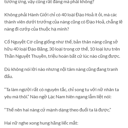
tương ứng, vậy cũng rất đáng mà phải không?
Không phải Hành Giới chỉ có 40 loại Đạo Hoả ít ỏi, mà các
thành viên dưới trướng của nàng cũng có Đạo Hoả, chẳng lẽ
nàng đi cướp của thuộc hạ mình?
Cổ Nguyệt Cơ cũng giống như thế, bản thân nàng cũng sở
hữu 40 loại Đạo Băng, 30 loại trong cơ thể, 10 loại lưu trên
Thần Nguyệt Thuyền, triệu hoán bất cứ lúc nào cũng được.
Dù không nói lời nào nhưng nội tâm nàng cũng đang tranh
đấu.
“Ta làm người rất có nguyên tắc, chỉ song tu với nữ nhân ta
yêu mà thôi.” Nào ngờ Lạc Nam hiên ngang lẫm liệt nói:
“Thế nên hai nàng cứ mạnh dạng theo đuổi ta là được.”
Hai nữ nghe xong hung hăng liếc mắt: