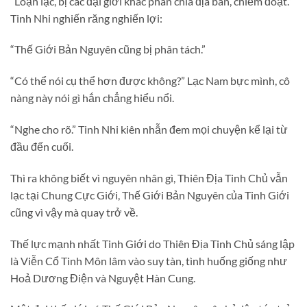
“Loạn lạc, bị các đại giới khác phân chia địa bàn, chiếm đoạt.”
Tinh Nhi nghiến răng nghiến lợi:
“Thế Giới Bản Nguyên cũng bị phân tách.”
“Có thể nói cụ thể hơn được không?” Lạc Nam bực mình, cô
nàng này nói gì hắn chẳng hiểu nổi.
“Nghe cho rõ.” Tinh Nhi kiên nhẫn đem mọi chuyện kể lại từ
đầu đến cuối.
Thì ra không biết vì nguyên nhân gì, Thiên Địa Tinh Chủ vẫn
lạc tại Chung Cực Giới, Thế Giới Bản Nguyên của Tinh Giới
cũng vì vậy mà quay trở về.
Thế lực mạnh nhất Tinh Giới do Thiên Địa Tinh Chủ sáng lập
là Viễn Cổ Tinh Môn lâm vào suy tàn, tình huống giống như
Hoả Dương Điện và Nguyệt Hàn Cung.