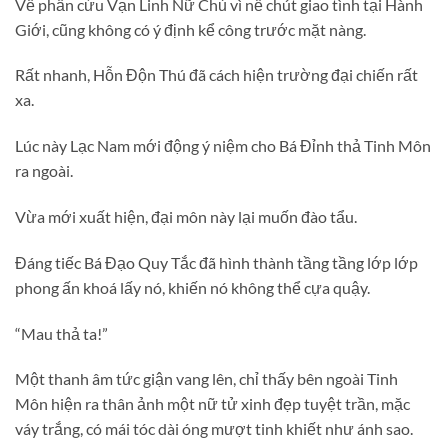
Về phần cứu Vạn Linh Nữ Chủ vì nể chút giao tình tại Hành
Giới, cũng không có ý định kể công trước mặt nàng.
Rất nhanh, Hỗn Độn Thú đã cách hiện trường đại chiến rất
xa.
Lúc này Lạc Nam mới động ý niệm cho Bá Đỉnh thả Tinh Môn
ra ngoài.
Vừa mới xuất hiện, đại môn này lại muốn đào tẩu.
Đáng tiếc Bá Đạo Quy Tắc đã hình thành tầng tầng lớp lớp
phong ấn khoá lấy nó, khiến nó không thể cựa quậy.
“Mau thả ta!”
Một thanh âm tức giận vang lên, chỉ thấy bên ngoài Tinh
Môn hiện ra thân ảnh một nữ tử xinh đẹp tuyệt trần, mặc
váy trắng, có mái tóc dài óng mượt tinh khiết như ánh sao.