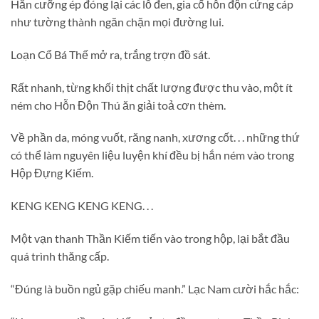
Hắn cưỡng ép đóng lại các lỗ đen, gia cố hỗn độn cứng cáp
như tường thành ngăn chặn mọi đường lui.
Loạn Cổ Bá Thế mở ra, trắng trợn đồ sát.
Rất nhanh, từng khối thịt chất lượng được thu vào, một ít
ném cho Hỗn Độn Thú ăn giải toả cơn thèm.
Về phần da, móng vuốt, răng nanh, xương cốt. . . những thứ
có thể làm nguyên liệu luyện khí đều bị hắn ném vào trong
Hộp Đựng Kiếm.
KENG KENG KENG KENG. . .
Một vạn thanh Thần Kiếm tiến vào trong hộp, lại bắt đầu
quá trình thăng cấp.
“Đúng là buồn ngủ gặp chiếu manh.” Lạc Nam cười hắc hắc: