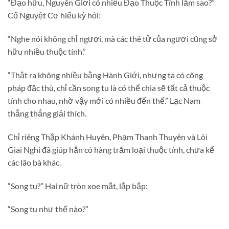
“Đạo hữu, Nguyên Giới có nhiều Đạo Thuộc Tính lắm sao?”
Cổ Nguyệt Cơ hiếu kỳ hỏi:
“Nghe nói không chỉ ngươi, mà các thê tử của ngươi cũng sở
hữu nhiều thuộc tính.”
“Thật ra không nhiều bằng Hành Giới, nhưng ta có công
pháp đặc thù, chỉ cần song tu là có thể chia sẽ tất cả thuộc
tính cho nhau, nhờ vậy mới có nhiều đến thế.” Lạc Nam
thẳng thắng giải thích.
Chỉ riêng Thập Khánh Huyên, Phạm Thanh Thuyên và Lôi
Giai Nghi đã giúp hắn có hàng trăm loại thuộc tính, chưa kể
các lão bà khác.
“Song tu?” Hai nữ tròn xoe mắt, lắp bắp:
“Song tu như thế nào?”