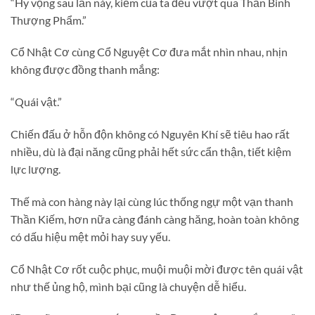
“Hy vọng sau lần này, kiếm của ta đều vượt qua Thần Binh
Thượng Phẩm.”
Cổ Nhật Cơ cùng Cổ Nguyệt Cơ đưa mắt nhìn nhau, nhịn
không được đồng thanh mắng:
“Quái vật.”
Chiến đấu ở hỗn độn không có Nguyên Khí sẽ tiêu hao rất
nhiều, dù là đại năng cũng phải hết sức cẩn thận, tiết kiệm
lực lượng.
Thế mà con hàng này lại cùng lúc thống ngự một vạn thanh
Thần Kiếm, hơn nữa càng đánh càng hăng, hoàn toàn không
có dấu hiệu mệt mỏi hay suy yếu.
Cổ Nhật Cơ rốt cuộc phục, muội muội mời được tên quái vật
như thế ủng hộ, mình bại cũng là chuyện dễ hiểu.