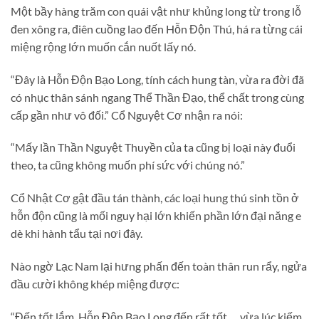
Một bầy hàng trăm con quái vật như khủng long từ trong lỗ
đen xông ra, điên cuồng lao đến Hỗn Độn Thú, há ra từng cái
miệng rộng lớn muốn cắn nuốt lấy nó.
“Đây là Hỗn Độn Bạo Long, tính cách hung tàn, vừa ra đời đã
có nhục thân sánh ngang Thể Thần Đạo, thể chất trong cùng
cấp gần như vô đối.” Cổ Nguyệt Cơ nhận ra nói:
“Mấy lần Thần Nguyệt Thuyền của ta cũng bị loại này đuổi
theo, ta cũng không muốn phí sức với chúng nó.”
Cổ Nhật Cơ gật đầu tán thành, các loại hung thú sinh tồn ở
hỗn độn cũng là mối nguy hại lớn khiến phần lớn đại năng e
dè khi hành tẩu tại nơi đây.
Nào ngờ Lạc Nam lại hưng phấn đến toàn thân run rẩy, ngửa
đầu cười không khép miệng được:
“Đến tốt lắm, Hỗn Độn Bạo Long đến rất tốt. . . vừa lúc kiếm