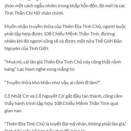
chọn một cách ngẫu nhiên trong khắp hỗn độn, đó mới là các
Tinh Thần Chi Nữ chân chính.
Muốn nhận truyền thừa của Thiên Địa Tinh Chủ, ngươi buộc
phải tập hợp được 108 Chiếu Mệnh Thần Tinh, đương
nhiên khi đó ngươi cũng sẽ có được một nửa Thế Giới Bản
Nguyên của Tinh Giới.
“Moá nó, cái lão già Thiên Địa Tinh Chủ này cũng thật rảnh
háng.” Lạc Nam nghe xong mắng to:
“Truyền thừa khó khăn như vậy, ai rảnh đi làm?”
Cổ Nhật Cơ và Cổ Nguyệt Cơ gật đầu tán thành, cũng cảm
thấy hành trình tập hợp 108 Chiếu Mệnh Thần Tinh quá
gian nan.
“Thiên Địa Tinh Chủ là tuyệt đại mỹ nhân, không phải lão già.”
Tinh Nhi mặc kệ bọn hắn thái độ, hừ nói: