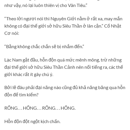
như vậy, nó lại luôn thiên vị cho Vân Tiêu.”
“Theo lời ngươi nói thì Nguyên Giới nằm ở rất xa, may mắn
không có đại thế giới sở hữu Siêu Thần ở lân cận.” Cổ Nhật
Cơ nói:
“Bằng không chắc chắn sẽ bị nhắm đến.”
Lạc Nam gật đầu, hỗn độn quá mức mênh mông, trừ những
đại thế giới sở hữu Siêu Thần Cảnh nên nổi tiếng ra, các thế
giới khác rất ít gây chú ý.
Bởi lẽ đâu phải đại năng nào cũng đủ khả năng băng qua hỗn
độn để tìm kiếm?
RỐNG. . . HỐNG. . . RỐNG. . . HỐNG.
Hỗn độn đột ngột kịch chấn.