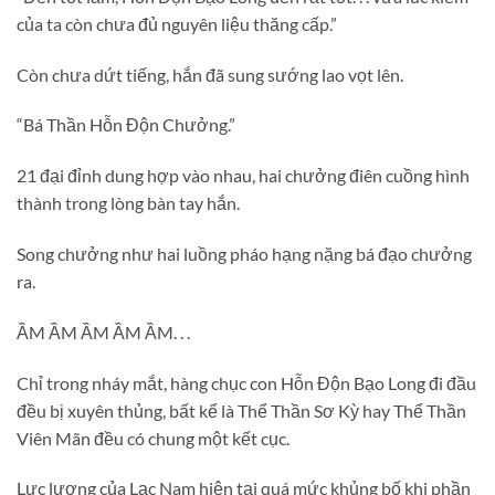
của ta còn chưa đủ nguyên liệu thăng cấp.”
Còn chưa dứt tiếng, hắn đã sung sướng lao vọt lên.
“Bá Thần Hỗn Độn Chưởng.”
21 đại đỉnh dung hợp vào nhau, hai chưởng điên cuồng hình
thành trong lòng bàn tay hắn.
Song chưởng như hai luồng pháo hạng nặng bá đạo chưởng
ra.
ẦM ẦM ẦM ẦM ẦM. . .
Chỉ trong nháy mắt, hàng chục con Hỗn Độn Bạo Long đi đầu
đều bị xuyên thủng, bất kể là Thể Thần Sơ Kỳ hay Thể Thần
Viên Mãn đều có chung một kết cục.
Lực lượng của Lạc Nam hiện tại quá mức khủng bố khi phần