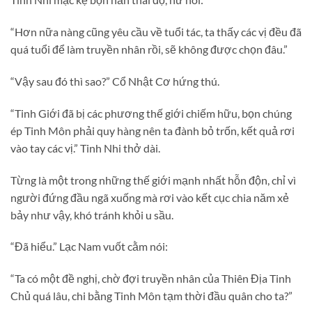
“Hơn nữa nàng cũng yêu cầu về tuổi tác, ta thấy các vị đều đã
quá tuổi để làm truyền nhân rồi, sẽ không được chọn đâu.”
“Vậy sau đó thì sao?” Cổ Nhật Cơ hứng thú.
“Tinh Giới đã bị các phương thế giới chiếm hữu, bọn chúng
ép Tinh Môn phải quy hàng nên ta đành bỏ trốn, kết quả rơi
vào tay các vị.” Tinh Nhi thở dài.
Từng là một trong những thế giới mạnh nhất hỗn độn, chỉ vì
người đứng đầu ngã xuống mà rơi vào kết cục chia năm xẻ
bảy như vậy, khó tránh khỏi u sầu.
“Đã hiểu.” Lạc Nam vuốt cằm nói:
“Ta có một đề nghị, chờ đợi truyền nhân của Thiên Địa Tinh
Chủ quá lâu, chi bằng Tinh Môn tạm thời đầu quân cho ta?”