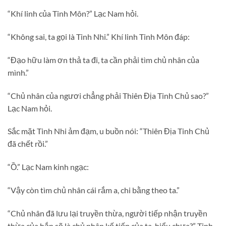
“Khí linh của Tinh Môn?” Lạc Nam hỏi.
“Không sai, ta gọi là Tinh Nhi.” Khí linh Tinh Môn đáp:
“Đạo hữu làm ơn thả ta đi, ta cần phải tìm chủ nhân của
mình.”
“Chủ nhân của ngươi chẳng phải Thiên Địa Tinh Chủ sao?”
Lạc Nam hỏi.
Sắc mặt Tinh Nhi ảm đạm, u buồn nói: “Thiên Địa Tinh Chủ
đã chết rồi.”
“Ồ.” Lạc Nam kinh ngạc:
“Vậy còn tìm chủ nhân cái rắm a, chi bằng theo ta.”
“Chủ nhân đã lưu lại truyền thừa, người tiếp nhận truyền
thừa của hắn sẽ là chủ nhân kế tiếp của ta, hiểu chưa?” Tinh