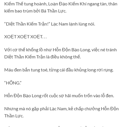
Kiếm Thế tung hoành, Loạn Đạo Kiếm Khí ngang tàn, thân
kiếm bao trùm bởi Bá Thần Lực.
“Diệt Thần Kiếm Trận!” Lạc Nam lạnh lùng nói.
XOẸT XOẸT XOẸT. . .
Với cơ thể khổng lồ như Hỗn Độn Bạo Long, việc né tránh
Diệt Thần Kiếm Trận là điều không thể.
Máu đen bắn tung toé, từng cái đầu khủng long rơi rụng.
“HỐNG.”
Hỗn Độn Bạo Long rốt cuộc sợ hãi muốn trốn vào lỗ đen.
Nhưng mà nó gặp phải Lạc Nam, kẻ chấp chưởng Hỗn Độn
Thần Lực.