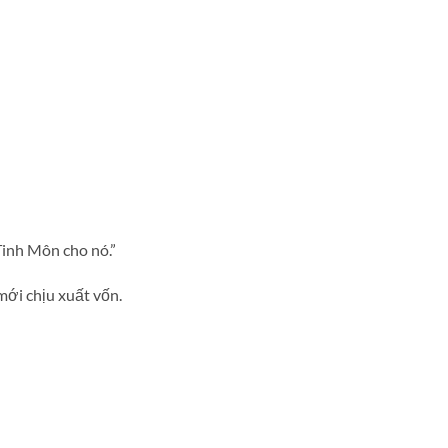
Tinh Môn cho nó.”
mới chịu xuất vốn.