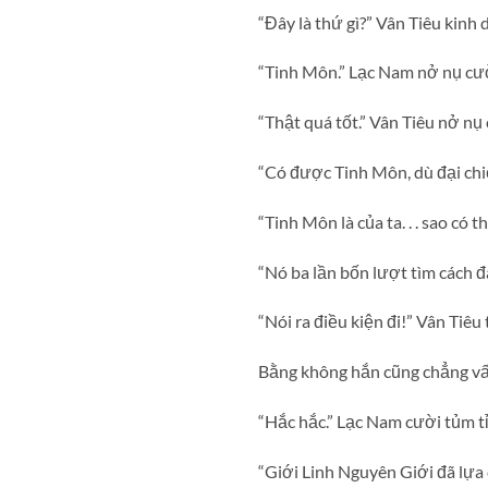
“Đây là thứ gì?” Vân Tiêu kinh d
“Tinh Môn.” Lạc Nam nở nụ cườ
“Thật quá tốt.” Vân Tiêu nở nụ 
“Có được Tinh Môn, dù đại chi
“Tinh Môn là của ta. . . sao có
“Nó ba lần bốn lượt tìm cách đ
“Nói ra điều kiện đi!” Vân Tiê
Bằng không hắn cũng chẳng vấ
“Hắc hắc.” Lạc Nam cười tủm tỉ
“Giới Linh Nguyên Giới đã lựa