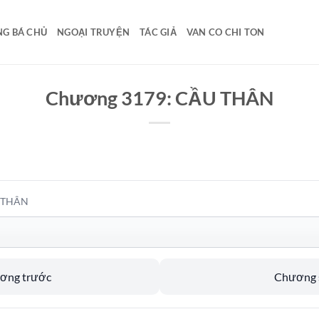
G BÁ CHỦ
NGOẠI TRUYỆN
TÁC GIẢ
VAN CO CHI TON
Chương 3179: CẦU THÂN
U THÂN
ương trước
Chương s