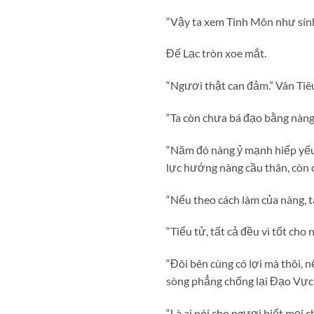
“Vậy ta xem Tinh Môn như sính
Đế Lạc tròn xoe mắt.
“Ngươi thật can đảm.” Vân Tiê
“Ta còn chưa bá đạo bằng nàng
“Năm đó nàng ỷ mạnh hiếp yếu, 
lực hướng nàng cầu thân, còn c
“Nếu theo cách làm của nàng, t
“Tiểu tử, tất cả đều vì tốt cho
“Đôi bên cùng có lợi mà thôi,
sòng phẳng chống lại Đạo Vực
“Là ai nói cho ngươi biết mọi c