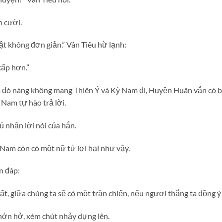
 cười.
ật không đơn giản.” Vân Tiêu hừ lạnh:
cấp hơn.”
m đó nàng không mang Thiên Ý và Kỳ Nam đi, Huyền Huân vẫn có b
 Nam tự hào trả lời.
ủ nhận lời nói của hắn.
Nam còn có một nữ tử lợi hại như vậy.
n đáp:
t, giữa chúng ta sẽ có một trận chiến, nếu ngươi thắng ta đồng ý
hớn hở, xém chút nhảy dựng lên.