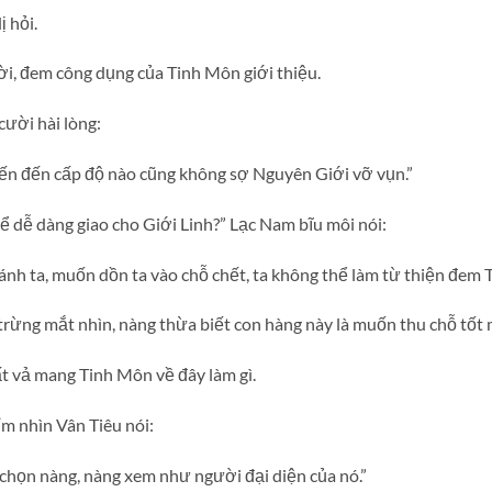
ị hỏi.
i, đem công dụng của Tinh Môn giới thiệu.
cười hài lòng:
ến đến cấp độ nào cũng không sợ Nguyên Giới vỡ vụn.”
 thể dễ dàng giao cho Giới Linh?” Lạc Nam bĩu môi nói:
ánh ta, muốn dồn ta vào chỗ chết, ta không thể làm từ thiện đem 
u trừng mắt nhìn, nàng thừa biết con hàng này là muốn thu chỗ tốt 
t vả mang Tinh Môn về đây làm gì.
m nhìn Vân Tiêu nói:
 chọn nàng, nàng xem như người đại diện của nó.”