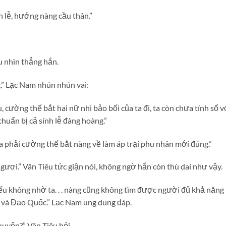
 lễ, hướng nàng cầu thân.”
u nhìn thẳng hắn.
.” Lạc Nam nhún nhún vai:
cường thế bắt hai nữ nhi bảo bối của ta đi, ta còn chưa tính sổ vớ
huẩn bị cả sính lễ đàng hoàng.”
a phải cường thế bắt nàng về làm áp trại phu nhân mới đúng.”
 ngươi.” Vân Tiêu tức giận nói, không ngờ hắn còn thù dai như vậy.
 nếu không nhờ ta. . . nàng cũng không tìm được người đủ khả nă
 và Đạo Quốc.” Lạc Nam ung dung đáp.
huyện?” Vân Tiêu hỏi.