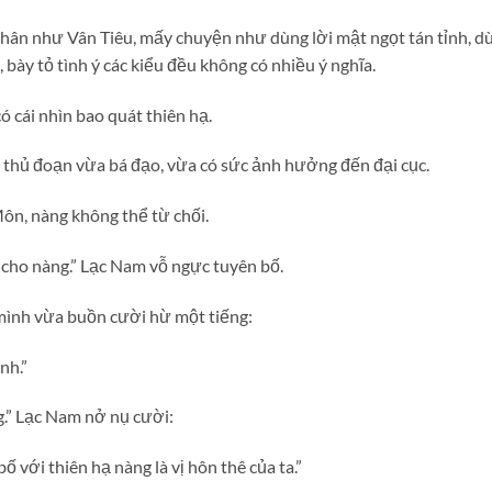
ân như Vân Tiêu, mấy chuyện như dùng lời mật ngọt tán tỉnh, d
, bày tỏ tình ý các kiểu đều không có nhiều ý nghĩa.
 cái nhìn bao quát thiên hạ.
thủ đoạn vừa bá đạo, vừa có sức ảnh hưởng đến đại cục.
ôn, nàng không thể từ chối.
 cho nàng.” Lạc Nam vỗ ngực tuyên bố.
 mình vừa buồn cười hừ một tiếng:
nh.”
g.” Lạc Nam nở nụ cười:
 với thiên hạ nàng là vị hôn thê của ta.”