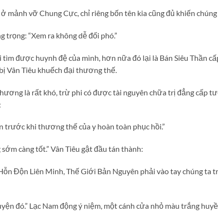
m ở mảnh vỡ Chung Cực, chỉ riêng bốn tên kia cũng đủ khiến chúng 
 trọng: “Xem ra không dễ đối phó.”
tìm được huynh đệ của mình, hơn nữa đó lại là Bán Siêu Thần cấ
ị Vân Tiêu khuếch đại thương thế.
hương là rất khó, trừ phi có được tài nguyên chữa trị đẳng cấp 
:
 trước khi thương thế của y hoàn toàn phục hồi.”
 sớm càng tốt.” Vân Tiêu gật đầu tán thành:
Hỗn Độn Liên Minh, Thế Giới Bản Nguyên phải vào tay chúng ta t
uyện đó.” Lạc Nam động ý niệm, một cánh cửa nhỏ màu trắng huyền