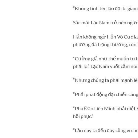
“Không tính tên lão đại bị gia
Sắc mặt Lạc Nam trở nên ngưng
Hắn không ngờ Hỗn Vô Cực lại 
phương đã trọng thương, còn b
“Cường giả như thế muốn trị t
phải lo.” Lạc Nam vuốt cằm nói
“Nhưng chúng ta phải mạnh lên
“Phải phát động đại chiến càng
“Phá Đạo Liên Minh phải diệt 
hồi phục.”
“Lần này ta đến đây cũng vì ch