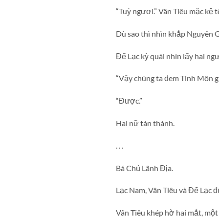
“Tuỳ ngươi.” Vân Tiêu mặc kệ t
Dù sao thì nhìn khắp Nguyên G
Đế Lạc kỳ quái nhìn lấy hai ng
“Vậy chúng ta đem Tinh Môn gi
“Được.”
Hai nữ tán thành.
. . .
Bá Chủ Lãnh Địa.
Lạc Nam, Vân Tiêu và Đế Lạc đ
Vân Tiêu khép hờ hai mắt, một 