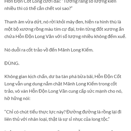
Hỗn Độn Cốt Long cười dài: “Tưởng rằng số lượng kiến
nhiều thì có thể cắn chết voi sao?”
Thanh âm vừa dứt, nó rời khỏi mây đen, hiện ra hình thù là
một bộ xương rồng màu tím cự đại, trên từng đốt xương ẩn
chứa Hỗn Độn Long Văn với số lượng nhiều không đếm xuể.
Nó duỗi ra cốt trảo vồ đến Mãnh Long Kiếm.
ĐÙNG.
Không gian kịch chấn, dư ba tàn phá bừa bãi, Hỗn Độn Cốt
Long vẫn ung dung nắm chặt Mãnh Long Kiếm trong cốt
trảo, vô vàn Hỗn Độn Long Văn cung cấp sức mạnh cho nó,
hờ hững nói:
“Chỉ có chút tiểu thực lực này? Đường đường là rồng lại đi
liên thủ với nhân loại, thật là sự sỉ nhục của long tộc.”