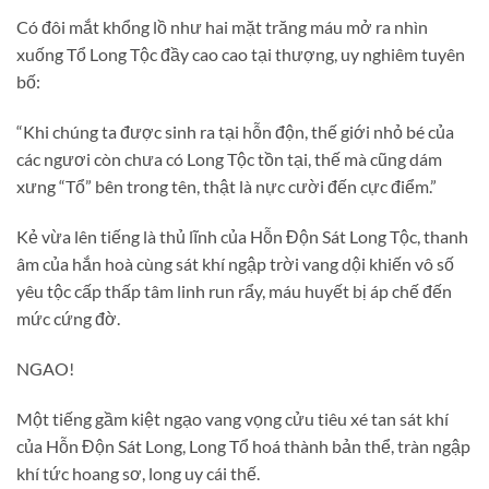
Có đôi mắt khổng lồ như hai mặt trăng máu mở ra nhìn
xuống Tổ Long Tộc đầy cao cao tại thượng, uy nghiêm tuyên
bố:
“Khi chúng ta được sinh ra tại hỗn độn, thế giới nhỏ bé của
các ngươi còn chưa có Long Tộc tồn tại, thế mà cũng dám
xưng “Tổ” bên trong tên, thật là nực cười đến cực điểm.”
Kẻ vừa lên tiếng là thủ lĩnh của Hỗn Độn Sát Long Tộc, thanh
âm của hắn hoà cùng sát khí ngập trời vang dội khiến vô số
yêu tộc cấp thấp tâm linh run rẩy, máu huyết bị áp chế đến
mức cứng đờ.
NGAO!
Một tiếng gầm kiệt ngạo vang vọng cửu tiêu xé tan sát khí
của Hỗn Độn Sát Long, Long Tổ hoá thành bản thể, tràn ngập
khí tức hoang sơ, long uy cái thế.