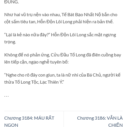
ĐÙNG.
Như hai vũ trụ nện vào nhau, Tế Bát Bạo Nhất Nộ bắn cho
cột sấm tiêu tan, Hỗn Độn Lôi Long phải hiện ra bản thể.
“Lại là kẻ nào nữa đây?” Hỗn Độn Lôi Long sắc mặt ngưng
trọng.
Không để nó phản ứng, Cửu Đầu Tổ Long đã điên cuồng bay
lên tiếp cận, ngạo nghễ tuyên bố:
“Nghe cho rõ đây con giun, ta là nữ nhi của Bá Chủ, người kế
thừa Tổ Long Tộc, Lạc Thiên Ý.”
. . .
Chương 3184: MÁU RẤT
Chương 3186: VẪN LÀ
NGON
CHIẾN