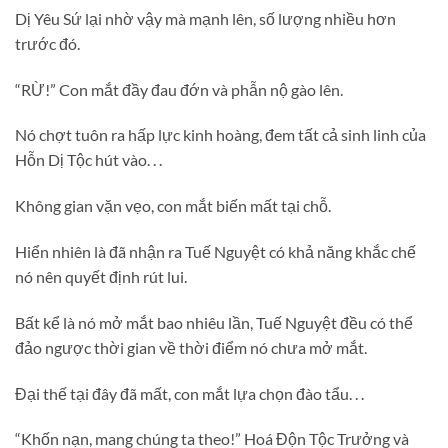
Dị Yêu Sứ lại nhờ vậy mà mạnh lên, số lượng nhiều hơn
trước đó.
“RỪ!” Con mắt đầy đau đớn và phẫn nộ gào lên.
Nó chợt tuôn ra hấp lực kinh hoàng, đem tất cả sinh linh của
Hỗn Dị Tộc hút vào. . .
Không gian vặn vẹo, con mắt biến mất tại chỗ.
Hiển nhiên là đã nhận ra Tuế Nguyệt có khả năng khắc chế
nó nên quyết định rút lui.
Bất kể là nó mở mắt bao nhiêu lần, Tuế Nguyệt đều có thể
đảo ngược thời gian về thời điểm nó chưa mở mắt.
Đại thế tại đây đã mất, con mắt lựa chọn đào tẩu. . .
“Khốn nạn, mang chúng ta theo!” Hoá Độn Tộc Trưởng và