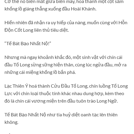
Cơ thể nó biến mất giữa biển mây, hoá thành một cột sấm
khổng lồ giáng thẳng xuống đầu Hoài Khánh.
Hiển nhiên đã nhận ra uy hiếp của nàng, muốn cùng với Hỗn
Độn Cốt Long liên thủ tiêu diệt.
“Tế Bát Bạo Nhất Nộ!”
Nhưng mà ngay khoảnh khắc đó, một sinh vật với chín cái
đầu Tổ Long sừng sững hiện thân, cùng lúc ngửa đầu, mở ra
những cái miệng khổng lồ bắn phá.
Lạc Thiên Ý hoá thành Cửu Đầu Tổ Long, chín luồng Tổ Long
Lực với chín loại thuộc tính khác nhau dung hợp, kèm theo
đó là chín cái vương miện trên đầu tuôn trào Long Ngữ.
Tế Bát Bạo Nhất Nộ như tia huỷ diệt oanh tạc lên thiên
không.