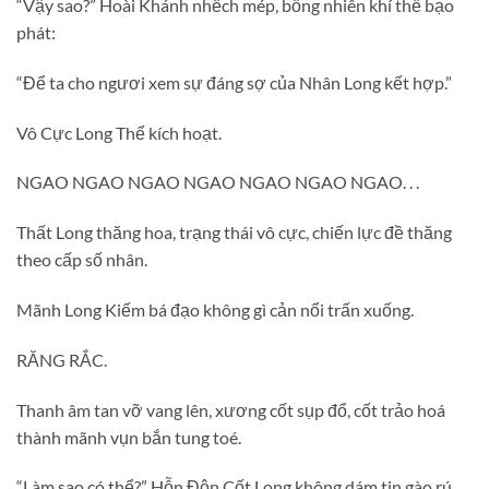
“Vậy sao?” Hoài Khánh nhếch mép, bỗng nhiên khí thế bạo
phát:
“Để ta cho ngươi xem sự đáng sợ của Nhân Long kết hợp.”
Vô Cực Long Thể kích hoạt.
NGAO NGAO NGAO NGAO NGAO NGAO NGAO. . .
Thất Long thăng hoa, trạng thái vô cực, chiến lực đề thăng
theo cấp số nhân.
Mãnh Long Kiếm bá đạo không gì cản nổi trấn xuống.
RĂNG RẮC.
Thanh âm tan vỡ vang lên, xương cốt sụp đổ, cốt trảo hoá
thành mãnh vụn bắn tung toé.
“Làm sao có thể?” Hỗn Độn Cốt Long không dám tin gào rú.