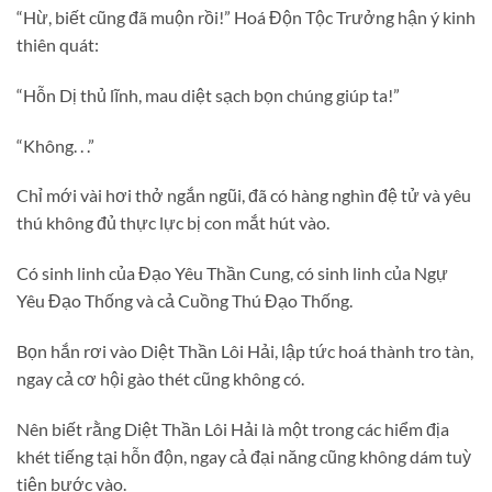
“Hừ, biết cũng đã muộn rồi!” Hoá Độn Tộc Trưởng hận ý kinh
thiên quát:
“Hỗn Dị thủ lĩnh, mau diệt sạch bọn chúng giúp ta!”
“Không. . .”
Chỉ mới vài hơi thở ngắn ngũi, đã có hàng nghìn đệ tử và yêu
thú không đủ thực lực bị con mắt hút vào.
Có sinh linh của Đạo Yêu Thần Cung, có sinh linh của Ngự
Yêu Đạo Thống và cả Cuồng Thú Đạo Thống.
Bọn hắn rơi vào Diệt Thần Lôi Hải, lập tức hoá thành tro tàn,
ngay cả cơ hội gào thét cũng không có.
Nên biết rằng Diệt Thần Lôi Hải là một trong các hiểm địa
khét tiếng tại hỗn độn, ngay cả đại năng cũng không dám tuỳ
tiện bước vào.