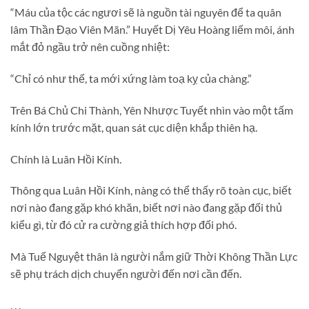
“Máu của tộc các ngươi sẽ là nguồn tài nguyên để ta quân
lâm Thần Đạo Viên Mãn.” Huyết Dị Yêu Hoàng liếm môi, ánh
mắt đỏ ngầu trở nên cuồng nhiệt:
“Chỉ có như thế, ta mới xứng làm toạ kỵ của chàng.”
Trên Bá Chủ Chi Thành, Yên Nhược Tuyết nhìn vào một tấm
kính lớn trước mặt, quan sát cục diện khắp thiên hạ.
Chính là Luân Hồi Kính.
Thông qua Luân Hồi Kính, nàng có thể thấy rõ toàn cục, biết
nơi nào đang gặp khó khăn, biết nơi nào đang gặp đối thủ
kiểu gì, từ đó cử ra cường giả thích hợp đối phó.
Mà Tuế Nguyệt thân là người nắm giữ Thời Không Thần Lực
sẽ phụ trách dịch chuyển người đến nơi cần đến.
. . .