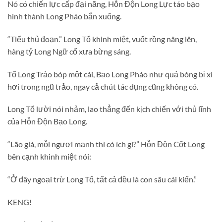
Nó có chiến lực cấp đại năng, Hỗn Độn Long Lực táo bạo
hình thành Long Pháo bắn xuống.
“Tiểu thủ đoạn.” Long Tổ khinh miệt, vuốt rồng nâng lên,
hàng tỷ Long Ngữ cổ xưa bừng sáng.
Tổ Long Trảo bóp một cái, Bạo Long Pháo như quả bóng bị xì
hơi trong ngũ trảo, ngay cả chút tác dụng cũng không có.
Long Tổ lười nói nhảm, lao thẳng đến kịch chiến với thủ lĩnh
của Hỗn Độn Bạo Long.
“Lão già, mỗi ngươi mạnh thì có ích gì?” Hỗn Độn Cốt Long
bên cạnh khinh miệt nói:
“Ở đây ngoại trừ Long Tổ, tất cả đều là con sâu cái kiến.”
KENG!