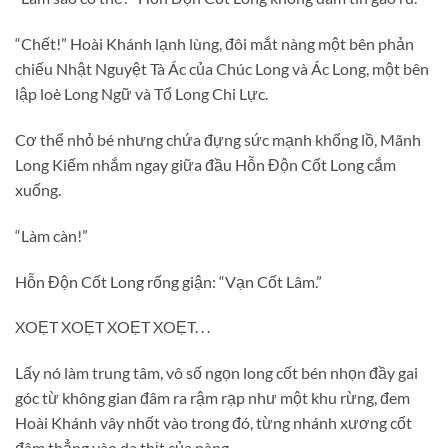
“Chết!” Hoài Khánh lạnh lùng, đôi mắt nàng một bên phản
chiếu Nhật Nguyệt Tà Ác của Chúc Long và Ác Long, một bên
lập loè Long Ngữ và Tổ Long Chi Lực.
Cơ thể nhỏ bé nhưng chứa đựng sức mạnh khổng lồ, Mãnh
Long Kiếm nhắm ngay giữa đầu Hỗn Độn Cốt Long cắm
xuống.
“Làm càn!”
Hỗn Độn Cốt Long rống giận: “Vạn Cốt Lâm.”
XOẸT XOẸT XOẸT XOẸT. . .
Lấy nó làm trung tâm, vô số ngọn long cốt bén nhọn đầy gai
góc từ không gian đâm ra rậm rạp như một khu rừng, đem
Hoài Khánh vây nhốt vào trong đó, từng nhánh xương cốt
đâm thẳng vào da thịt của nàng.