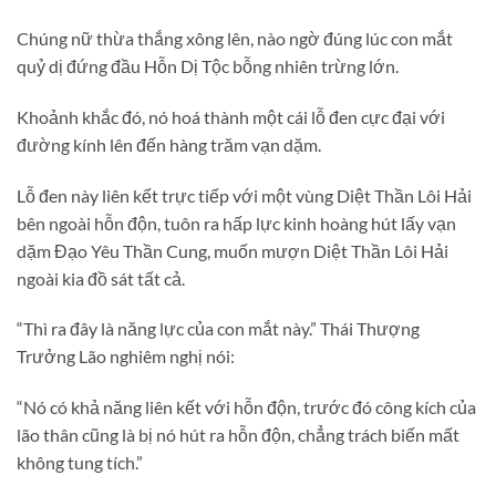
Chúng nữ thừa thắng xông lên, nào ngờ đúng lúc con mắt
quỷ dị đứng đầu Hỗn Dị Tộc bỗng nhiên trừng lớn.
Khoảnh khắc đó, nó hoá thành một cái lỗ đen cực đại với
đường kính lên đến hàng trăm vạn dặm.
Lỗ đen này liên kết trực tiếp với một vùng Diệt Thần Lôi Hải
bên ngoài hỗn độn, tuôn ra hấp lực kinh hoàng hút lấy vạn
dặm Đạo Yêu Thần Cung, muốn mượn Diệt Thần Lôi Hải
ngoài kia đồ sát tất cả.
“Thì ra đây là năng lực của con mắt này.” Thái Thượng
Trưởng Lão nghiêm nghị nói:
“Nó có khả năng liên kết với hỗn độn, trước đó công kích của
lão thân cũng là bị nó hút ra hỗn độn, chẳng trách biến mất
không tung tích.”