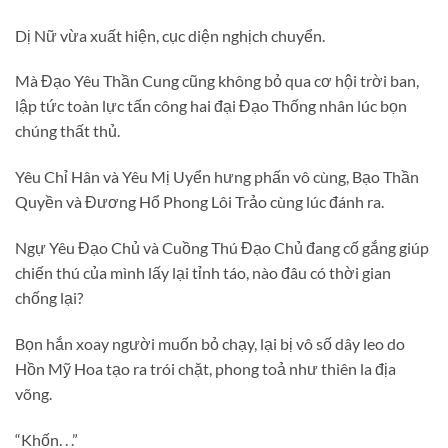
Dị Nữ vừa xuất hiện, cục diện nghịch chuyển.
Mà Đạo Yêu Thần Cung cũng không bỏ qua cơ hội trời ban,
lập tức toàn lực tấn công hai đại Đạo Thống nhân lúc bọn
chúng thất thủ.
Yêu Chỉ Hân và Yêu Mị Uyển hưng phấn vô cùng, Bạo Thần
Quyền và Đương Hổ Phong Lôi Trảo cùng lúc đánh ra.
Ngự Yêu Đạo Chủ và Cuồng Thú Đạo Chủ đang cố gắng giúp
chiến thú của mình lấy lại tỉnh táo, nào đâu có thời gian
chống lại?
Bọn hắn xoay người muốn bỏ chạy, lại bị vô số dây leo do
Hồn Mỹ Hoa tạo ra trói chặt, phong toả như thiên la địa
võng.
“Khốn. . .”