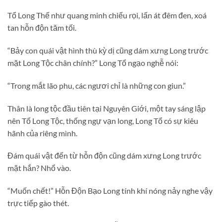
Tổ Long Thế như quang minh chiếu rọi, lấn át đêm đen, xoá
tan hỗn độn tăm tối.
“Bảy con quái vật hình thù kỳ dị cũng dám xưng Long trước
mặt Long Tộc chân chính?” Long Tổ ngạo nghễ nói:
“Trong mắt lão phu, các ngươi chỉ là những con giun.”
Thân là long tộc đầu tiên tại Nguyên Giới, một tay sáng lập
nên Tổ Long Tộc, thống ngự vạn long, Long Tổ có sự kiêu
hãnh của riêng mình.
Đám quái vật đến từ hỗn độn cũng dám xưng Long trước
mặt hắn? Nhổ vào.
“Muốn chết!” Hỗn Độn Bạo Long tính khí nóng nảy nghe vậy
trực tiếp gào thét.