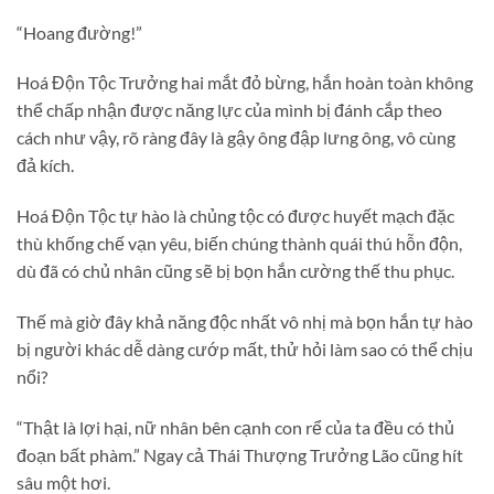
“Hoang đường!”
Hoá Độn Tộc Trưởng hai mắt đỏ bừng, hắn hoàn toàn không
thể chấp nhận được năng lực của mình bị đánh cắp theo
cách như vậy, rõ ràng đây là gậy ông đập lưng ông, vô cùng
đả kích.
Hoá Độn Tộc tự hào là chủng tộc có được huyết mạch đặc
thù khống chế vạn yêu, biến chúng thành quái thú hỗn độn,
dù đã có chủ nhân cũng sẽ bị bọn hắn cường thế thu phục.
Thế mà giờ đây khả năng độc nhất vô nhị mà bọn hắn tự hào
bị người khác dễ dàng cướp mất, thử hỏi làm sao có thể chịu
nổi?
“Thật là lợi hại, nữ nhân bên cạnh con rể của ta đều có thủ
đoạn bất phàm.” Ngay cả Thái Thượng Trưởng Lão cũng hít
sâu một hơi.