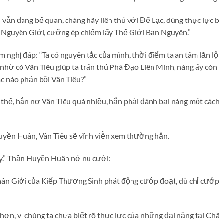
u vẫn đang bế quan, chàng hãy liên thủ với Đế Lạc, dùng thực lực
Nguyên Giới, cưỡng ép chiếm lấy Thế Giới Bản Nguyên.”
m nghị đáp: “Ta có nguyên tắc của mình, thời điểm ta an tâm lăn 
là nhờ có Vân Tiêu giúp ta trấn thủ Phá Đạo Liên Minh, nàng ấy c
ác nào phản bội Vân Tiêu?”
thế, hắn nợ Vân Tiêu quá nhiều, hắn phải đánh bại nàng một cá
uyền Huân, Vân Tiêu sẽ vĩnh viễn xem thường hắn.
ậy.” Thần Huyền Huân nở nụ cười:
Chân Giới của Kiếp Thương Sinh phát động cướp đoạt, dù chỉ cư
n, vì chúng ta chưa biết rõ thực lực của những đại năng tại Châ