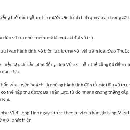
iếng thở dài, ngắm nhìn mười vạn hành tinh quay tròn trong cơ t
 tiểu vũ trụ như trước mà là một cái đại vũ trụ.
ười vạn hành tinh, vô biên lực lượng với vài trăm loại Đạo Thuộc
ái hiện tại, chỉ cần phát động Hoá Vũ Bá Thần Thể cũng đủ đấm ná
 nào khác.
hắn vừa luyện hoá chỉ là những hành tinh đến từ các tiểu vũ trụ,
ó có thể hấp thụ được Bá Thần Lực, từ đó nhanh chóng thăng cấp,
 Khí.
hư Việt Long Tinh ngày trước, theo tu vi của hắn gia tăng, Việt 
 giới phát triển.