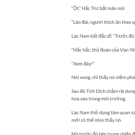
“Ột.” Hắc Trư bất mãn nói:
“Lão đại, ngươi thích ăn theo q
Lạc Nam bất đắc dĩ: “Trước đó k
“Hắc hắc, thủ đoạn của Vạn Yê
“Xem đây!”
Nói xong, chỉ thấy nó niệm phá
Sau đó Tích Dịch chậm rãi dun
hoà vào trong môi trường.
Lạc Nam thử dụng tâm quan sát
mới có thể nhìn thấy nó.
Mà trước đó bên trong chiến đ