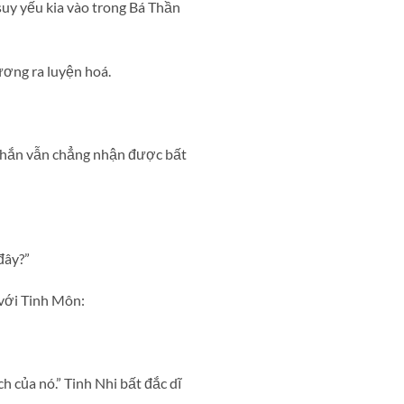
suy yếu kia vào trong Bá Thần
ương ra luyện hoá.
ệ, hắn vẫn chẳng nhận được bất
đây?”
 với Tinh Môn:
h của nó.” Tinh Nhi bất đắc dĩ