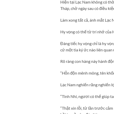
Hiện tại Lạc Nam không có thời
Tháp, chờ ngày sau có điều kiệ
Làm xong tất cả, ánh mắt Lạc 
Hy vọng có thể từ trí nhớ của 
Đáng tiếc hy vọng chỉ là hy v
cứ một tia ký ức nào liên quan
Rõ ràng con hàng này hành độn
“Hỗn độn mênh mông, tên khốn đ
Lạc Nam nghiến răng nghiến lợ
“Tinh Nhi, ngươi có thể giúp t
“Thật xin lỗi, từ lần trước cả