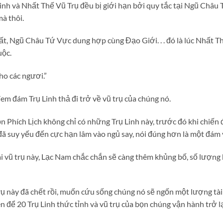
 Tinh và Nhất Thế Vũ Trụ đều bị giới hạn bởi quy tắc tại Ngũ Châu
à thôi.
t, Ngũ Châu Tứ Vực dung hợp cùng Đạo Giới. . . đó là lúc Nhất Th
uộc.
ho các ngươi.”
em đám Trụ Linh thả đi trở về vũ trụ của chúng nó.
Phích Lịch không chỉ có những Trụ Linh này, trước đó khi chiến đấ
đã suy yếu đến cực hạn lâm vào ngủ say, nói đúng hơn là một đám v
i vũ trụ này, Lạc Nam chắc chắn sẽ càng thêm khủng bố, số lượng 
trụ này đã chết rồi, muốn cứu sống chúng nó sẽ ngốn một lượng tà
n để 20 Trụ Linh thức tỉnh và vũ trụ của bọn chúng vận hành trở lạ