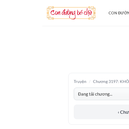
Bỏ
qua
CON ĐƯỜN
nội
dung
Truyện
/
Chương 3197: KH
‹ Ch