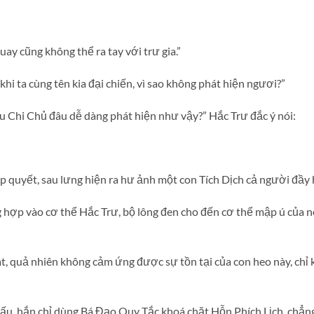
uay cũng không thể ra tay với trư gia.”
hi ta cùng tên kia đại chiến, vì sao không phát hiện ngươi?”
u Chi Chủ đâu dễ dàng phát hiện như vậy?” Hắc Trư đắc ý nói:
p quyết, sau lưng hiện ra hư ảnh một con Tích Dịch cả người đầy 
g hợp vào cơ thể Hắc Trư, bộ lông đen cho đến cơ thể mập ú của n
, quả nhiên không cảm ứng được sự tồn tại của con heo này, chỉ
ấu, hắn chỉ dùng Bá Đạo Quy Tắc khoá chặt Hỗn Phích Lịch, chẳn