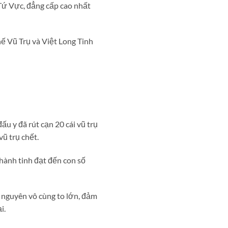
 Tứ Vực, đẳng cấp cao nhất
ế Vũ Trụ và Việt Long Tinh
u y đã rút cạn 20 cái vũ trụ
ũ trụ chết.
hành tinh đạt đến con số
i nguyên vô cùng to lớn, đảm
i.