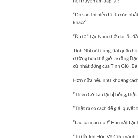
hồi truyền âm đáp lại:
“Dù sao thì hiện tại ta còn phả
khác?”
“Đa tạ.” Lạc Nam thở dài lắc đầ
Tinh Nhi nói đúng, đại quân hỗ
cường hoá thế giới, e rằng Đạo
cử nhất động của Tinh Giới B
Hơn nữa nếu như khoảng cách q
“Thiên Cơ Lâu lại bị hỏng, thật
“Thật ra có cách để giải quyết
“Lão bà mau nói!” Hai mắt Lạc
“Trước khi Hỗn Vô Cực mạnh l