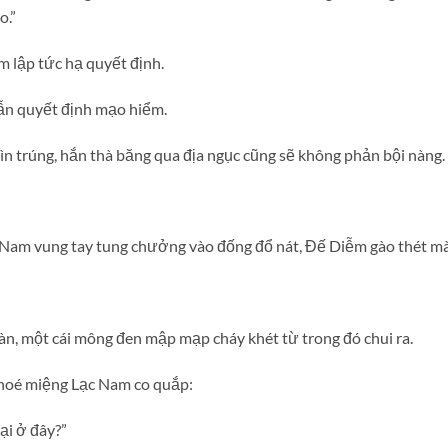
o.”
am lập tức hạ quyết định.
vẫn quyết định mạo hiểm.
ìn trúng, hắn thà băng qua địa ngục cũng sẽ không phản bội nàng.
c Nam vung tay tung chưởng vào đống đổ nát, Đế Diễm gào thét mà
àn, một cái mông đen mập mạp cháy khét từ trong đó chui ra.
hoé miệng Lạc Nam co quắp:
ại ở đây?”