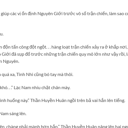
i giúp các vị ổn định Nguyên Giới trước vô số trận chiến, làm sao 
u.
n độn tấn công đột ngột. . . hàng loạt trận chiến xảy ra ở khắp n
 Giới đã sụp đổ trước những trận chiến quy mô lớn như vậy rồi, l
ản Nguyên.
uá xa, Tinh Nhi cũng bó tay mà thôi.
 khó. . .” Lạc Nam nhíu chặt chân mày.
 tình huống này.” Thần Huyền Huân ngồi trên bả vai hắn lên tiếng.
 Nam sáng lên.
ên, chàng phải mạnh hơn hắn.” Thần Huyền Huân nâng lên hai ngó