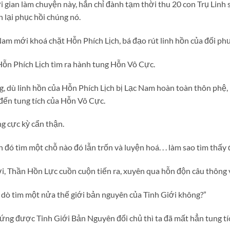
 gian làm chuyện này, hắn chỉ đành tạm thời thu 20 con Trụ Linh 
n lại phục hồi chúng nó.
Nam mới khoá chặt Hỗn Phích Lịch, bá đạo rút linh hồn của đối ph
Hỗn Phích Lịch tìm ra hành tung Hỗn Vô Cực.
ọng, dù linh hồn của Hỗn Phích Lịch bị Lạc Nam hoàn toàn thôn ph
 đến tung tích của Hỗn Vô Cực.
g cực kỳ cẩn thận.
ó tìm một chỗ nào đó lẫn trốn và luyện hoá. . . làm sao tìm thấy 
i, Thần Hồn Lực cuồn cuộn tiến ra, xuyên qua hỗn độn câu thông
a dò tìm một nửa thế giới bản nguyên của Tinh Giới không?”
m ứng được Tinh Giới Bản Nguyên đổi chủ thì ta đã mất hẳn tung tíc