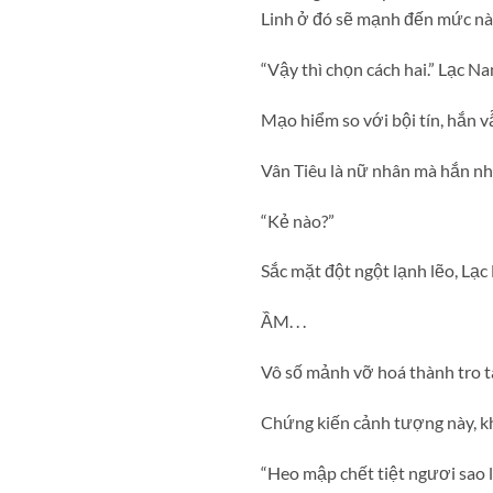
Linh ở đó sẽ mạnh đến mức nà
“Vậy thì chọn cách hai.” Lạc N
Mạo hiểm so với bội tín, hắn 
Vân Tiêu là nữ nhân mà hắn nh
“Kẻ nào?”
Sắc mặt đột ngột lạnh lẽo, Lạ
ẦM. . .
Vô số mảnh vỡ hoá thành tro t
Chứng kiến cảnh tượng này, k
“Heo mập chết tiệt ngươi sao l