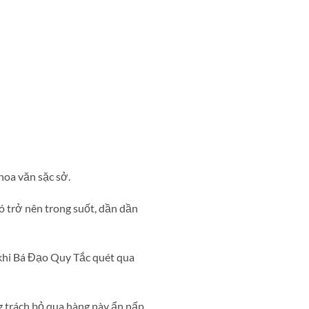
hoa văn sặc sở.
ó trở nên trong suốt, dần dần
 khi Bá Đạo Quy Tắc quét qua
g trách bỏ qua hàng này ẩn nấp