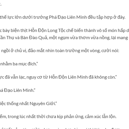
.
c thế lực lớn dưới trướng Phá Đạo Liên Minh đều tập hợp ở đây.
 bày biện thịt Hỗn Độn Long Tộc chế biến thành vô số món hấp 
hần Thụ và Bàn Đào Quả, một ngụm vừa thơm vừa nồng, lại mang đ
ngồi ở chủ vị, đảo mắt nhìn toàn trường một vòng, cười nói:
 nhằm ba mục đích.”
ực đã vẫn lạc, nguy cơ từ Hỗn Độn Liên Minh đã không còn.”
Phá Đạo Liên Minh.”
việc thống nhất Nguyên Giới.”
m, trong lúc nhất thời chưa kịp phản ứng, cảm xúc lẫn lộn.