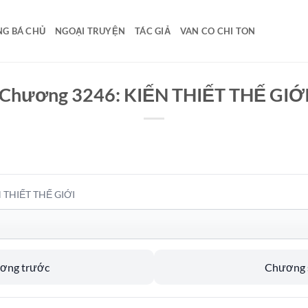
G BÁ CHỦ
NGOẠI TRUYỆN
TÁC GIẢ
VAN CO CHI TON
Chương 3246: KIẾN THIẾT THẾ GIỚ
 THIẾT THẾ GIỚI
ương trước
Chương s