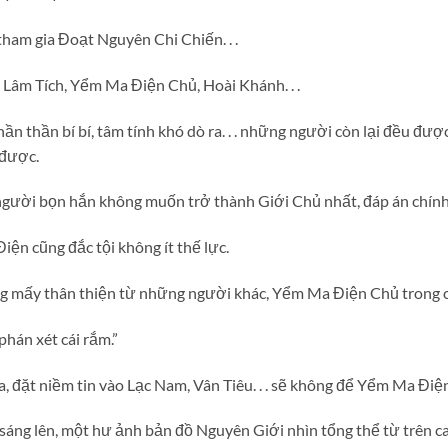
ham gia Đoạt Nguyên Chi Chiến. . .
 Lâm Tích, Yểm Ma Điện Chủ, Hoài Khánh. . .
 thần bí bí, tâm tính khó dò ra. . . những người còn lại đều đượ
 được.
à người bọn hắn không muốn trở thành Giới Chủ nhất, đáp án chín
ện cũng đắc tội không ít thế lực.
mấy thân thiện từ những người khác, Yểm Ma Điện Chủ trong ch
phán xét cái rắm.”
, đặt niềm tin vào Lạc Nam, Vân Tiêu. . . sẽ không để Yểm Ma Điệ
 lên, một hư ảnh bản đồ Nguyên Giới nhìn tổng thể từ trên cao 