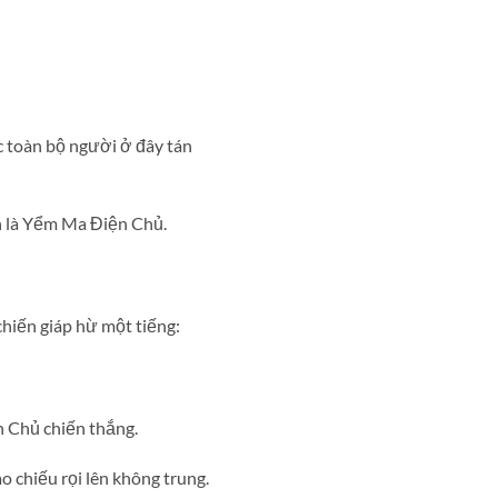
c toàn bộ người ở đây tán
h là Yểm Ma Điện Chủ.
iến giáp hừ một tiếng:
n Chủ chiến thắng.
chiếu rọi lên không trung.