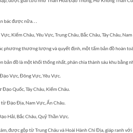
g lập, được giải cứu như Thần Hoả Đạo Thống, Hư Không Thần C
n bác được nữa. . .
Vực, Kiếm Châu, Yêu Vực, Trung Châu, Bắc Châu, Tây Châu, Nam
ác phương thương lượng và quyết định, một tấm bản đồ hoàn toà
n bản đồ là một khối thống nhất, phân chia thành sáu khu bằng n
 Đạo Vực, Đông Vực, Yêu Vực.
ừ Đạo Quốc, Tây Châu, Kiếm Châu.
từ Đạo Địa, Nam Vực, Ẩn Châu.
Đạo Hải, Bắc Châu, Quỷ Thần Vực.
âm, được gộp từ Trung Châu và Hoài Hành Chi Địa, giáp ranh với 