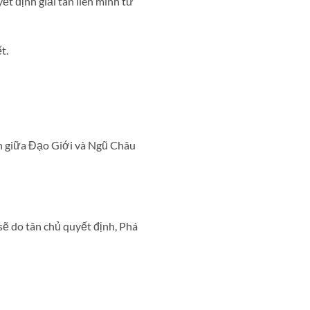
ết định giải tán liên minh từ
t.
ch giữa Đạo Giới và Ngũ Châu
 sẽ do tân chủ quyết định, Phá