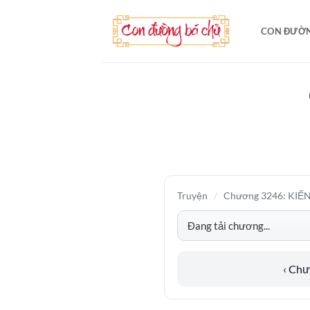
Bỏ
qua
CON ĐƯỜN
nội
dung
Truyện
/
Chương 3246: KIẾN
‹ Ch