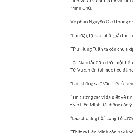
Hỗn Vô Cực chết là tin vui đối 
Minh Chủ.
Về phần Nguyên Giới thống nhất,
“Lão đại, tại sao phải giải tán 
“Trư Hùng Tuấn ta còn chưa kịp
Lạc Nam lắc đầu cười một tiến
Tứ Vực, hiện tại mục tiêu đã ho
“Nói không sai.” Vân Tiêu ở b
“Tin tưởng các vị đã biết về t
Đạo Liên Minh đã không còn ý 
“Lão phu ủng hộ.” Long Tổ cười
“Thật ra Liên Minh còn hay khô