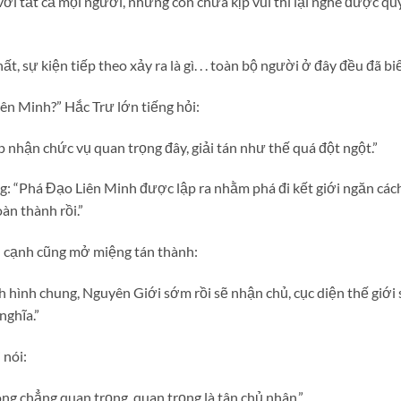
với tất cả mọi người, nhưng còn chưa kịp vui thì lại nghe được quy
 sự kiện tiếp theo xảy ra là gì. . . toàn bộ người ở đây đều đã biế
Liên Minh?” Hắc Trư lớn tiếng hỏi:
 nhận chức vụ quan trọng đây, giải tán như thế quá đột ngột.”
g: “Phá Đạo Liên Minh được lập ra nhằm phá đi kết giới ngăn cá
àn thành rồi.”
ên cạnh cũng mở miệng tán thành:
ình hình chung, Nguyên Giới sớm rồi sẽ nhận chủ, cục diện thế giới
nghĩa.”
 nói:
ng chẳng quan trọng, quan trọng là tân chủ nhân.”