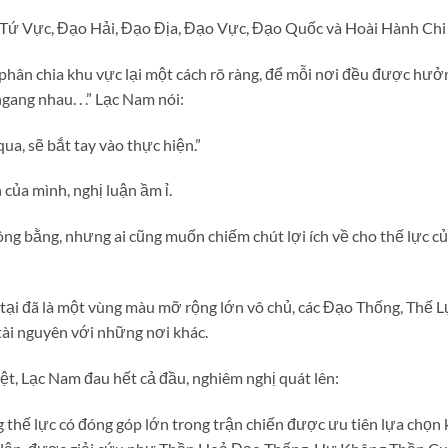
 Tứ Vực, Đạo Hải, Đạo Địa, Đạo Vực, Đạo Quốc và Hoài Hành Chi 
phân chia khu vực lại một cách rõ ràng, để mỗi nơi đều được hưở
ang nhau. . .” Lạc Nam nói:
ua, sẽ bắt tay vào thực hiện.”
 của mình, nghị luận ầm ỉ.
ông bằng, nhưng ai cũng muốn chiếm chút lợi ích về cho thế lực củ
ại đã là một vùng màu mỡ rộng lớn vô chủ, các Đạo Thống, Thế L
tài nguyên với những nơi khác.
ệt, Lạc Nam đau hết cả đầu, nghiêm nghị quát lên:
thế lực có đóng góp lớn trong trận chiến được ưu tiên lựa chọ