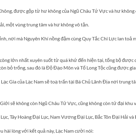
Không, được gộp từ hư không của Ngũ Châu Tứ Vực và hư không 
hải, một vùng trung tâm và hư không vô tận.
ỉnh, nơi mà Nguyên Khí nồng đậm cùng Quy Tắc Chi Lực lan toả m
công lớn nhất xuyên suốt từ quá khứ đến hiện tại, tổng bộ được
còn bỏ trống, sau đó là Độ Đạo Môn và Tổ Long Tộc cũng được gia
Lạc Gia của Lạc Nam sẽ toạ trấn tại Bá Chủ Lãnh Địa nơi trung tâm
n Giới sẽ không còn Ngũ Châu Tứ Vực, cũng không còn tứ đại khu 
 Lục, Tây Hoàng Đại Lục, Nam Vương Đại Lục, Bắc Tôn Đại Hải và 
 hài lòng với kết quả này, Lạc Nam cười nói: