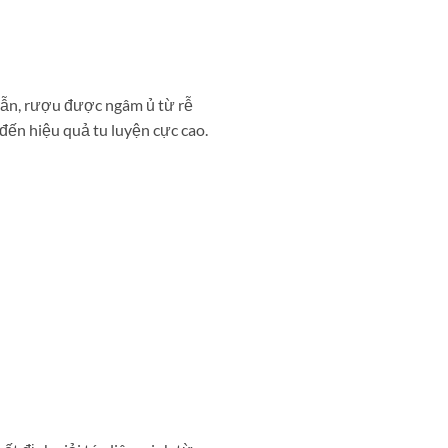
dẫn, rượu được ngâm ủ từ rễ
ến hiệu quả tu luyện cực cao.