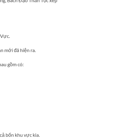
ung, Bách Đạo Thần Tộc xếp
 Vực.
n mới đã hiện ra.
hau gồm có:
cả bốn khu vực kia.