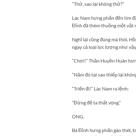
“Thử, sao lại không thử?”
Lạc Nam hưng phấn đến tim đập
Đỉnh đã thèm thuồng một vật nà
Nghĩ lại cũng đúng mà thôi, H
ngay cả loại lực lượng như vậy
“Chơi!” Thần Huyền Huân hưn
“Năm đó tại sao thiếp lại khôn
“Triển đi!” Lạc Nam ra lệnh:
“Đừng để ta thất vọng.”
ONG.
Bá Đỉnh hưng phấn gào thét, t