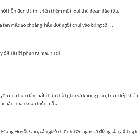
ỏi hỗn độn đã thi triển thêm một loại thủ đoạn đào tẩu.
tên mặc áo choàng, hắn đột ngột chui vào bóng tối. . .
ấy đầu lưỡi phun ra máu tươi:
ên qua hỗn độn, bất chấp thời gian và không gian, trực tiếp khả
hi hắn hoàn toàn biến mất.
g Mông Huyết Chú, cả người hư nhược ngay cả đứng cũng đứng kh