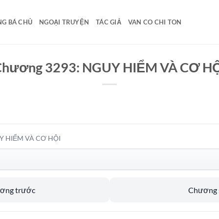
G BÁ CHỦ
NGOẠI TRUYỆN
TÁC GIẢ
VAN CO CHI TON
Chương 3293: NGUY HIỂM VÀ CƠ HỘ
Y HIỂM VÀ CƠ HỘI
ương trước
Chương s