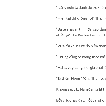
“Nàng nghĩ ta đánh được khôn
“Hiện tại thì không nổi.” Thầ
“Ba tên này mạnh hơn cao tần
nhiều gấp ba lần tên kia. . . c
“Vừa rồi khi ba kẻ đó hiện thâ
“Chúng cũng có mang theo mả
“Haha, vậy bằng mọi giá phải là
“Ta thèm Hồng Mông Thần Lực 
Không sai, Lạc Nam đang rất 
Bởi vì lúc này đây, một cái ph