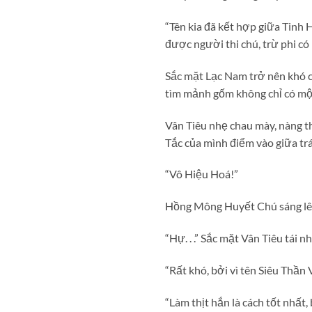
“Tên kia đã kết hợp giữa Tin
được người thi chú, trừ phi có
Sắc mặt Lạc Nam trở nên khó 
tìm mảnh gốm không chỉ có một,
Vân Tiêu nhẹ chau mày, nàng 
Tắc của mình điểm vào giữa tr
“Vô Hiệu Hoá!”
Hồng Mông Huyết Chú sáng lên
“Hự. . .” Sắc mặt Vân Tiêu tái n
“Rất khó, bởi vì tên Siêu Thầ
“Làm thịt hắn là cách tốt nhất