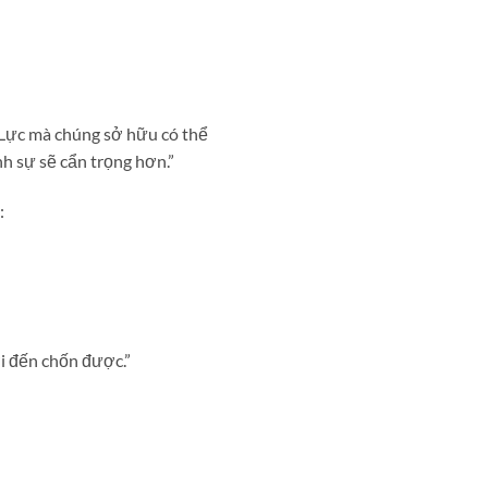
Lực mà chúng sở hữu có thể
nh sự sẽ cẩn trọng hơn.”
:
i đến chốn được.”