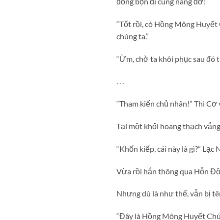
đồng bọn đi cùng nâng đỡ:
“Tốt rồi, có Hồng Mông Huyết 
chúng ta.”
“Ừm, chờ ta khôi phục sau đó t
. . .
“Tham kiến chủ nhân!” Thi Cơ 
Tại một khối hoang thạch vắng 
“Khốn kiếp, cái này là gì?” Lạ
Vừa rồi hắn thông qua Hỗn Độ
Nhưng dù là như thế, vẫn bị tê
“Đây là Hồng Mông Huyết Chú.