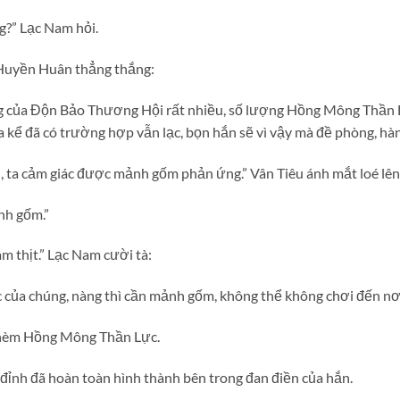
g?” Lạc Nam hỏi.
n Huyền Huân thẳng thắng:
g của Độn Bảo Thương Hội rất nhiều, số lượng Hồng Mông Thần 
hưa kể đã có trường hợp vẫn lạc, bọn hắn sẽ vì vậy mà đề phòng, hà
n, ta cảm giác được mảnh gốm phản ứng.” Vân Tiêu ánh mắt loé lên
nh gốm.”
m thịt.” Lạc Nam cười tà:
của chúng, nàng thì cần mảnh gốm, không thể không chơi đến nơ
thèm Hồng Mông Thần Lực.
ôi đỉnh đã hoàn toàn hình thành bên trong đan điền của hắn.