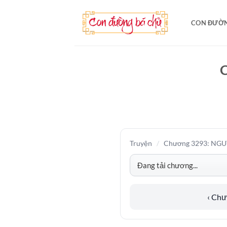
Bỏ
qua
CON ĐƯỜN
nội
dung
Truyện
/
Chương 3293: NGU
‹ Ch