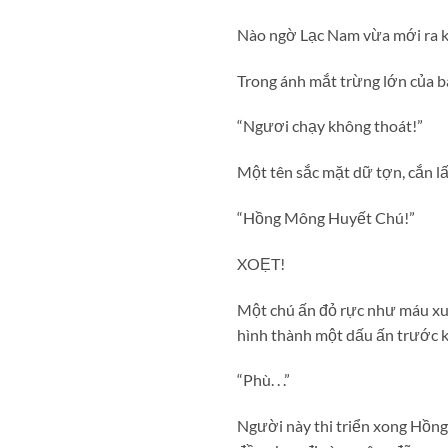
Nào ngờ Lạc Nam vừa mới ra kh
Trong ánh mắt trừng lớn của ba 
“Ngươi chạy không thoát!”
Một tên sắc mặt dữ tợn, cắn l
“Hồng Mông Huyết Chú!”
XOẸT!
Một chú ấn đỏ rực như máu xuy
hình thành một dấu ấn trước k
“Phù. . .”
Người này thi triển xong Hồn