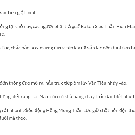
Vân Tiêu giật mình.
g tại chỗ này, các ngươi phải trả giá.” Ba tên Siêu Thần Viên Mãn
c.
Tộc, chắc hẳn là cảm ứng được tên kia đã vẫn lạc nên đuổi đến 
độn thông đạo mở ra, hắn trực tiếp ôm lấy Vân Tiêu nhảy vào.
hông biết rằng Lạc Nam còn có khả năng chạy trốn đặc biệt như th
rất nhanh, điều động Hồng Mông Thần Lực giữ chặt hỗn độn thôn
đuổi mà theo.