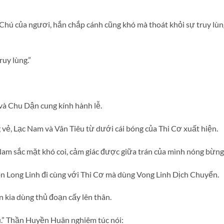
Chú của ngươi, hắn chắp cánh cũng khó mà thoát khỏi sự truy l
ruy lùng.”
và Chu Dận cung kính hành lễ.
vẻ, Lạc Nam và Vân Tiêu từ dưới cái bóng của Thi Cơ xuất hiện.
c Nam sắc mặt khó coi, cảm giác được giữa trán của mình nóng bừn
n Long Linh đi cùng với Thi Cơ mà dùng Vong Linh Dịch Chuyển.
n kia dùng thủ đoạn cấy lên thân.
” Thần Huyền Huân nghiêm túc nói: