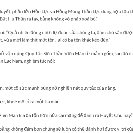
h Huyết, phần lớn Hồn Lực và Hồng Mông Thần Lực dung hợp tạo t
 Bất Hủ Thần ra tay, bằng không vô pháp xoá bỏ.”
coi: “Quả nhiên đúng như dự đoán của chúng ta, đám chó săn đượ
 vừa mới làm thịt một tên, lại có ba tên khác kéo đến.”
thử vận dụng Quy Tắc Siêu Thần Viên Mãn từ mảnh gốm, sau đó
án Lạc Nam, nghiêm túc nói:
, một cổ sức mạnh bùng nổ nghiền nát quy tắc của nàng.
hợt, khoé môi rỉ ra một tia máu.
n Viên Mãn kia đã tốn hơn nửa cái mạng để đánh ra Huyết Chú này
, bằng không đám bọn chúng sẽ luôn có thể đánh hơi được vị trí của