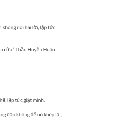
 không nói hai lời, lập tức
tận cửa.” Thần Huyền Huân
ế, lập tức giật mình.
g đạo không để nó khép lại,