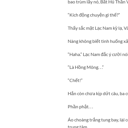
bao trùm lấy nó, Bất Hủ Thần
“Kích động chuyện gì thế?”
Thấy sắc mặt Lạc Nam kỳ lạ, Vâ
Nàng không biết tình huống xả
“Haha.” Lạc Nam đắc ý cười nói
“Là Hồng Mông. . .”
“Chết!”
Hắn còn chưa kịp dứt câu, ba c
Phần phật. . .
Áo choàng trắng tung bay, lại 
trung tâm.