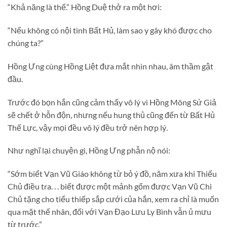
“Khả năng là thế.” Hồng Duệ thở ra một hơi:
“Nếu không có nội tình Bất Hủ, làm sao y gây khó được cho
chúng ta?”
Hồng Ưng cùng Hồng Liệt đưa mắt nhìn nhau, âm thầm gật
đầu.
Trước đó bọn hắn cũng cảm thấy vô lý vì Hồng Mông Sứ Giả
sẽ chết ở hỗn độn, nhưng nếu hung thủ cũng đến từ Bất Hủ
Thế Lực, vậy mọi đều vô lý đều trở nên hợp lý.
Như nghĩ lại chuyện gì, Hồng Ưng phẫn nộ nói:
“Sớm biết Vạn Vũ Giáo không từ bỏ ý đồ, năm xưa khi Thiếu
Chủ điều tra. . . biết được một mảnh gốm được Vạn Vũ Chi
Chủ tặng cho tiểu thiếp sắp cưới của hắn, xem ra chỉ là muốn
qua mặt thế nhân, đối với Vạn Đạo Lưu Ly Bình vẫn ủ mưu
từ trước.”