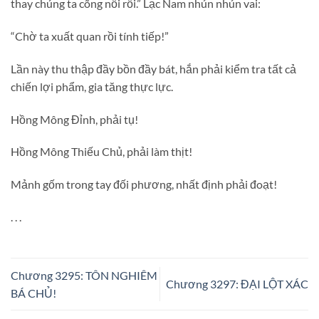
thay chúng ta cõng nồi rồi.” Lạc Nam nhún nhún vai:
“Chờ ta xuất quan rồi tính tiếp!”
Lần này thu thập đầy bồn đầy bát, hắn phải kiểm tra tất cả
chiến lợi phẩm, gia tăng thực lực.
Hồng Mông Đỉnh, phải tụ!
Hồng Mông Thiếu Chủ, phải làm thịt!
Mảnh gốm trong tay đối phương, nhất định phải đoạt!
. . .
Chương 3295: TÔN NGHIÊM
Chương 3297: ĐẠI LỘT XÁC
BÁ CHỦ!