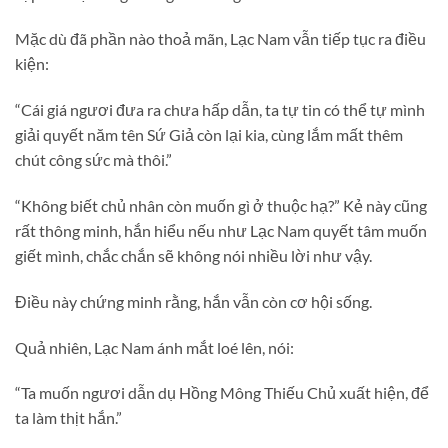
Mặc dù đã phần nào thoả mãn, Lạc Nam vẫn tiếp tục ra điều
kiện:
“Cái giá ngươi đưa ra chưa hấp dẫn, ta tự tin có thể tự mình
giải quyết năm tên Sứ Giả còn lại kia, cùng lắm mất thêm
chút công sức mà thôi.”
“Không biết chủ nhân còn muốn gì ở thuộc hạ?” Kẻ này cũng
rất thông minh, hắn hiểu nếu như Lạc Nam quyết tâm muốn
giết mình, chắc chắn sẽ không nói nhiều lời như vậy.
Điều này chứng minh rằng, hắn vẫn còn cơ hội sống.
Quả nhiên, Lạc Nam ánh mắt loé lên, nói:
“Ta muốn ngươi dẫn dụ Hồng Mông Thiếu Chủ xuất hiện, để
ta làm thịt hắn.”