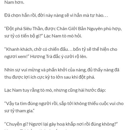
Nam hơn.
Đã chọn hắn rồi, đời này nàng sẽ vì hắn mà tự hào. . .
“Đột phá Siêu Thần, được Chân Giới Bản Nguyên phù hợp,
sư tỷ có tiến bộ gì?” Lạc Nam tò mò hỏi.
“Khanh khách, chờ có chiến đấu. . . bổn tỷ sẽ thể hiện cho
ngươi xem!” Hương Trà đắc ý cười rộ lên.
Nhìn sự vui mừng và phấn khởi của nàng, đủ thấy nàng đã
thu được lợi ích cực kỳ to lớn sau khi đột phá.
Lạc Nam tuy rằng tò mò, nhưng cũng hài hước đáp:
“Vậy ta tìm đúng người rồi, sắp tới không thiếu cuộc vui cho
sư tỷ tham gia.”
“Chuyện gì? Ngươi lại gây hoạ khắp nơi rồi đúng không?”