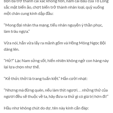
bọn đã trở thành cái xác không hồn, năm cái đầu của Tổ Long
sắc mặt biến ảo, chợt biến trở thành nhân loại, quỳ xuống
một chân cung kính dập đầu:
“Mong đại nhân tha mạng, tiểu nhân nguyện ý thần phục,
làm trâu ngựa.”
Vừa nói, hắn vừa lấy ra mảnh gốm và Hồng Mông Ngọc Bội
dâng lên.
“Hử?” Lạc Nam sửng sốt, hiển nhiên không ngờ con hàng này
lại lựa chọn như thế.
“Kẻ thức thời là trang tuấn kiệt.” Hắn cười nhạt:
“Nhưng mà đừng quên, nếu làm thịt ngươi. . . những thứ của
ngươi đều sẽ thuộc về ta, hãy đưa ra thứ gì có giá trị hơn đi!”
Hầu như không chút do dự, tên này kính cẩn đáp: