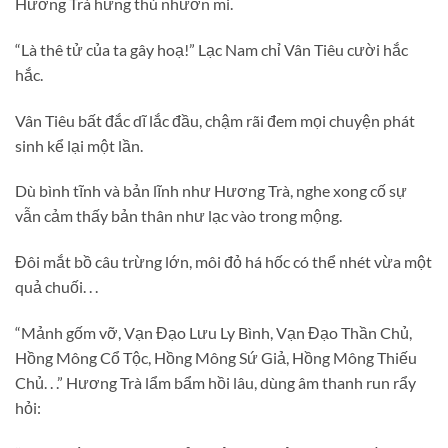
Hương Trà hứng thú nhướn mi.
“Là thê tử của ta gây hoạ!” Lạc Nam chỉ Vân Tiêu cười hắc
hắc.
Vân Tiêu bất đắc dĩ lắc đầu, chậm rãi đem mọi chuyện phát
sinh kể lại một lần.
Dù bình tĩnh và bản lĩnh như Hương Trà, nghe xong cố sự
vẫn cảm thấy bản thân như lạc vào trong mộng.
Đôi mắt bồ câu trừng lớn, môi đỏ há hốc có thể nhét vừa một
quả chuối. . .
“Mảnh gốm vỡ, Vạn Đạo Lưu Ly Bình, Vạn Đạo Thần Chủ,
Hồng Mông Cổ Tộc, Hồng Mông Sứ Giả, Hồng Mông Thiếu
Chủ. . .” Hương Trà lẩm bẩm hồi lâu, dùng âm thanh run rẩy
hỏi: