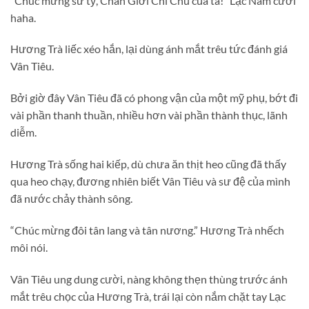
“Chúc mừng sư tỷ, Chân Giới Chi Chủ của ta!” Lạc Nam cười
haha.
Hương Trà liếc xéo hắn, lại dùng ánh mắt trêu tức đánh giá
Vân Tiêu.
Bởi giờ đây Vân Tiêu đã có phong vận của một mỹ phụ, bớt đi
vài phần thanh thuần, nhiều hơn vài phần thành thục, lãnh
diễm.
Hương Trà sống hai kiếp, dù chưa ăn thịt heo cũng đã thấy
qua heo chạy, đương nhiên biết Vân Tiêu và sư đệ của mình
đã nước chảy thành sông.
“Chúc mừng đôi tân lang và tân nương.” Hương Trà nhếch
môi nói.
Vân Tiêu ung dung cười, nàng không thẹn thùng trước ánh
mắt trêu chọc của Hương Trà, trái lại còn nắm chặt tay Lạc