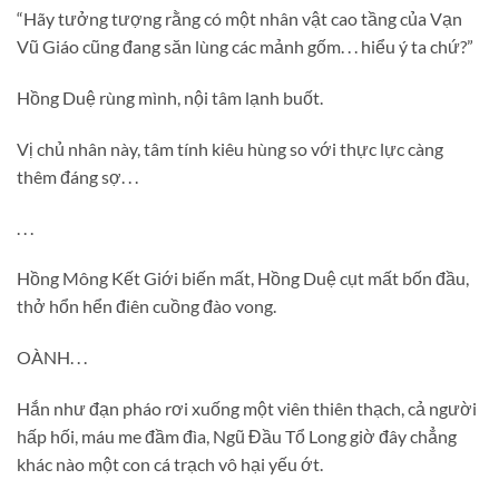
“Hãy tưởng tượng rằng có một nhân vật cao tầng của Vạn
Vũ Giáo cũng đang săn lùng các mảnh gốm. . . hiểu ý ta chứ?”
Hồng Duệ rùng mình, nội tâm lạnh buốt.
Vị chủ nhân này, tâm tính kiêu hùng so với thực lực càng
thêm đáng sợ. . .
. . .
Hồng Mông Kết Giới biến mất, Hồng Duệ cụt mất bốn đầu,
thở hổn hển điên cuồng đào vong.
OÀNH. . .
Hắn như đạn pháo rơi xuống một viên thiên thạch, cả người
hấp hối, máu me đầm đìa, Ngũ Đầu Tổ Long giờ đây chẳng
khác nào một con cá trạch vô hại yếu ớt.