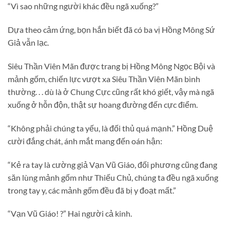
“Vì sao những người khác đều ngã xuống?”
Dựa theo cảm ứng, bọn hắn biết đã có ba vị Hồng Mông Sứ
Giả vẫn lạc.
Siêu Thần Viên Mãn được trang bị Hồng Mông Ngọc Bội và
mảnh gốm, chiến lực vượt xa Siêu Thần Viên Mãn bình
thường. . . dù là ở Chung Cực cũng rất khó giết, vậy mà ngã
xuống ở hỗn độn, thật sự hoang đường đến cực điểm.
“Không phải chúng ta yếu, là đối thủ quá mạnh.” Hồng Duệ
cười đắng chát, ánh mắt mang đến oán hận:
“Kẻ ra tay là cường giả Vạn Vũ Giáo, đối phương cũng đang
săn lùng mảnh gốm như Thiếu Chủ, chúng ta đều ngã xuống
trong tay y, các mảnh gốm đều đã bị y đoạt mất.”
“Vạn Vũ Giáo! ?” Hai người cả kinh.