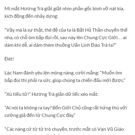
Mí mắt Hương Trà giật giật nhìn phần gốc bình vỡ nát kia,
kích động đến nhảy dựng:
“Vậy mà là sự thật, thê đệ của ta là Bất Hủ Thần chuyển thế
nha, có chỗ ôm bắp đùi rồi, sau này lên Chung Cực Giới. . . ai
dám khi dễ, ai dám thèm thuồng Uẩn Linh Đạo Trà ta?”
Đét!
Lạc Nam đánh yêu lên mông nàng, cười mắng: “Muốn ôm
bắp đùi thì phải ra sức, giúp chúng ta chiến đấu mới được.”
“Xú tiểu tử!” Hương Trà giận dữ liếc xéo mắt:
“Ai nói ta không ra tay? Bổn Giới Chủ cũng rất hứng thú với
cường giả đến từ Chung Cực đây.”
“Các nàng cứ từ từ trò chuyện, trước mắt có Vạn Vũ Giáo