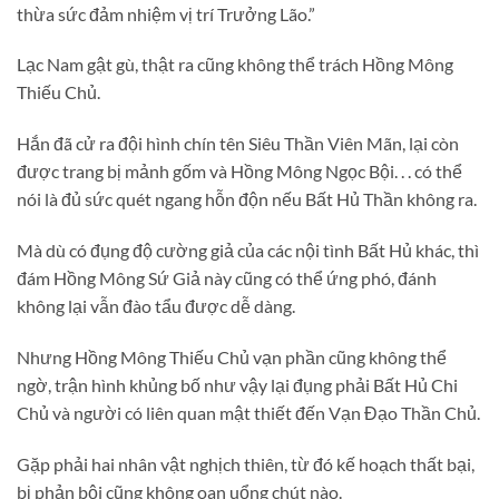
thừa sức đảm nhiệm vị trí Trưởng Lão.”
Lạc Nam gật gù, thật ra cũng không thể trách Hồng Mông
Thiếu Chủ.
Hắn đã cử ra đội hình chín tên Siêu Thần Viên Mãn, lại còn
được trang bị mảnh gốm và Hồng Mông Ngọc Bội. . . có thể
nói là đủ sức quét ngang hỗn độn nếu Bất Hủ Thần không ra.
Mà dù có đụng độ cường giả của các nội tình Bất Hủ khác, thì
đám Hồng Mông Sứ Giả này cũng có thể ứng phó, đánh
không lại vẫn đào tẩu được dễ dàng.
Nhưng Hồng Mông Thiếu Chủ vạn phần cũng không thể
ngờ, trận hình khủng bố như vậy lại đụng phải Bất Hủ Chi
Chủ và người có liên quan mật thiết đến Vạn Đạo Thần Chủ.
Gặp phải hai nhân vật nghịch thiên, từ đó kế hoạch thất bại,
bị phản bội cũng không oan uổng chút nào.