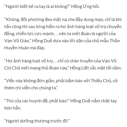
“Ngươi biết kẻ ra tay là ai không?” Hồng Ưng hỏi.
“Không, đối phương đeo mặt nạ che đậy dung mạo, chỉ là khi
tấn công thì sau lưng hiện ra hư ảnh hàng loạt vũ trụ chuyển
động, chiến lực cực mạnh. . . nên ta mới đoán là người của
Vạn Vũ Giáo.” Hồng Duệ dựa vào lời dặn của chủ mẫu Thần
Huyền Huân mà đáp.
“Hư ảnh hàng loạt vũ trụ. . . chỉ có chân truyền của Vạn Vũ
Chi Chủ mới mang thủ đoạn này.” Hồng Liệt sắc mặt tối sầm:
“Việc này không đơn giản, phải bẩm báo với Thiếu Chủ, cử
thêm chi viện cho chúng ta.”
“Thù của các huynh đệ, phải báo!” Hồng Duệ nắm chặt tay
bọn hắn.
“Ngươi dưỡng thương trước đi!”