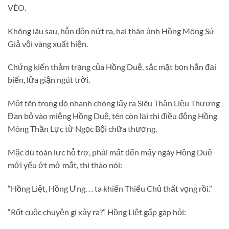
VÈO.
Không lâu sau, hỗn độn nứt ra, hai thân ảnh Hồng Mông Sứ
Giả vội vàng xuất hiện.
Chứng kiến thảm trạng của Hồng Duệ, sắc mặt bọn hắn đại
biến, lửa giận ngút trời.
Một tên trong đó nhanh chóng lấy ra Siêu Thần Liệu Thương
Đan bỏ vào miệng Hồng Duệ, tên còn lại thì điều động Hồng
Mông Thần Lực từ Ngọc Bội chữa thương.
Mặc dù toàn lực hỗ trợ, phải mất đến mấy ngày Hồng Duệ
mới yếu ớt mở mắt, thì thào nói:
“Hồng Liệt, Hồng Ưng. . . ta khiến Thiếu Chủ thất vọng rồi.”
“Rốt cuộc chuyện gì xảy ra?” Hồng Liệt gấp gáp hỏi: