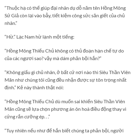
“Thuộc hạ có thể giúp đại nhân dụ dỗ năm tên Hồng Mông
Sứ Giả còn lại vào bẫy, tiết kiệm công sức săn giết của chủ
nhân.”
“Hừ.” Lạc Nam hừ lạnh một tiếng:
“Hồng Mông Thiếu Chủ không có thủ đoạn hạn chế tự do
của các ngươi sao? vậy mà dám phản bội hắn?”
“Không giấu gì chủ nhân, ở bất cứ nơi nào thì Siêu Thần Viên
Mãn như chúng tôi cũng đều nhận được sự tôn trọng nhất
định.” Kẻ này thành thật nói:
“Hồng Mông Thiếu Chủ dù muốn sai khiến Siêu Thần Viên
Mãn cũng sẽ lựa chọn phương án ôn hoà điều động thay vì
cứng rắn cưỡng ép. . .”
“Tuy nhiên nếu như để hắn biết chúng ta phản bội, người