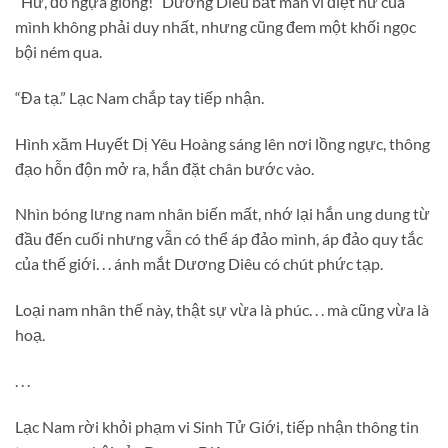
“Hừ, đồ ngựa giống!” Dương Diêu bất mãn vì điệt nữ của
mình không phải duy nhất, nhưng cũng đem một khối ngọc
bội ném qua.
“Đa tạ.” Lạc Nam chắp tay tiếp nhận.
Hình xăm Huyết Dị Yêu Hoàng sáng lên nơi lồng ngực, thông
đạo hỗn độn mở ra, hắn đặt chân bước vào.
Nhìn bóng lưng nam nhân biến mất, nhớ lại hắn ung dung từ
đầu đến cuối nhưng vẫn có thể áp đảo mình, áp đảo quy tắc
của thế giới. . . ánh mắt Dương Diêu có chút phức tạp.
Loại nam nhân thế này, thật sự vừa là phúc. . . mà cũng vừa là
hoạ.
. . .
Lạc Nam rời khỏi phạm vi Sinh Tử Giới, tiếp nhận thông tin