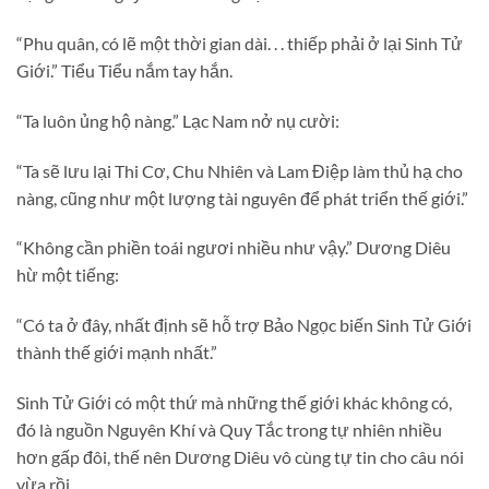
“Phu quân, có lẽ một thời gian dài. . . thiếp phải ở lại Sinh Tử
Giới.” Tiểu Tiểu nắm tay hắn.
“Ta luôn ủng hộ nàng.” Lạc Nam nở nụ cười:
“Ta sẽ lưu lại Thi Cơ, Chu Nhiên và Lam Điệp làm thủ hạ cho
nàng, cũng như một lượng tài nguyên để phát triển thế giới.”
“Không cần phiền toái ngươi nhiều như vậy.” Dương Diêu
hừ một tiếng:
“Có ta ở đây, nhất định sẽ hỗ trợ Bảo Ngọc biến Sinh Tử Giới
thành thế giới mạnh nhất.”
Sinh Tử Giới có một thứ mà những thế giới khác không có,
đó là nguồn Nguyên Khí và Quy Tắc trong tự nhiên nhiều
hơn gấp đôi, thế nên Dương Diêu vô cùng tự tin cho câu nói
vừa rồi.