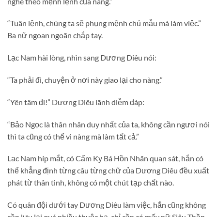
nghe theo mệnh lệnh của nàng.”
“Tuân lệnh, chúng ta sẽ phụng mệnh chủ mẫu mà làm việc.”
Ba nữ ngoan ngoãn chắp tay.
Lạc Nam hài lòng, nhìn sang Dương Diêu nói:
“Ta phải đi, chuyện ở nơi này giao lại cho nàng.”
“Yên tâm đi!” Dương Diêu lãnh diễm đáp:
“Bảo Ngọc là thân nhân duy nhất của ta, không cần ngươi nói
thì ta cũng có thể vì nàng mà làm tất cả.”
Lạc Nam híp mắt, có Cấm Kỵ Bá Hồn Nhãn quan sát, hắn có
thể khẳng định từng câu từng chữ của Dương Diêu đều xuất
phát từ thân tình, không có một chút tạp chất nào.
Có quân đội dưới tay Dương Diêu làm việc, hắn cũng không
cần lưu lại quá nhiều thuộc hạ, chỉ cần có mấy nữ Siêu Thần