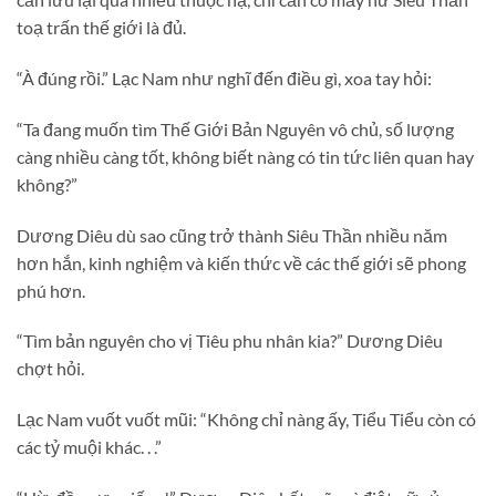
toạ trấn thế giới là đủ.
“À đúng rồi.” Lạc Nam như nghĩ đến điều gì, xoa tay hỏi:
“Ta đang muốn tìm Thế Giới Bản Nguyên vô chủ, số lượng
càng nhiều càng tốt, không biết nàng có tin tức liên quan hay
không?”
Dương Diêu dù sao cũng trở thành Siêu Thần nhiều năm
hơn hắn, kinh nghiệm và kiến thức về các thế giới sẽ phong
phú hơn.
“Tìm bản nguyên cho vị Tiêu phu nhân kia?” Dương Diêu
chợt hỏi.
Lạc Nam vuốt vuốt mũi: “Không chỉ nàng ấy, Tiểu Tiểu còn có
các tỷ muội khác. . .”