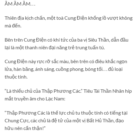
ẦM ẦM ẦM. . .
Thiên địa kịch chấn, một toà Cung Điện khổng lồ vượt không
mà đến.
Bên trên Cung Điện có khí tức của ba vị Siêu Thần, dẫn đầu
lại là một thanh niên đại năng trẻ trung tuấn tú.
Cung Điện này rực rỡ sắc màu, bên trên có điêu khắc ngọn
lửa, hàn băng, ánh sáng, cuồng phong, bóng tối. . . đủ loại
thuộc tính.
“Là thiếu chủ của Thập Phương Các.” Tiêu Tài Thần Nhân híp
mắt truyền âm cho Lạc Nam:
“Thập Phương Các là thế lực chủ tu thuộc tính có tiếng tại
Chung Cực, các chủ là đệ tử của một vị Bất Hủ Thần, đạo
hữu nên cẩn thận!”