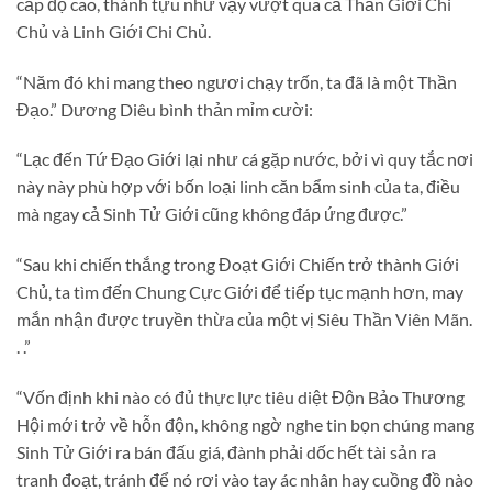
cấp độ cao, thành tựu như vậy vượt qua cả Thần Giới Chi
Chủ và Linh Giới Chi Chủ.
“Năm đó khi mang theo ngươi chạy trốn, ta đã là một Thần
Đạo.” Dương Diêu bình thản mỉm cười:
“Lạc đến Tứ Đạo Giới lại như cá gặp nước, bởi vì quy tắc nơi
này này phù hợp với bốn loại linh căn bẩm sinh của ta, điều
mà ngay cả Sinh Tử Giới cũng không đáp ứng được.”
“Sau khi chiến thắng trong Đoạt Giới Chiến trở thành Giới
Chủ, ta tìm đến Chung Cực Giới để tiếp tục mạnh hơn, may
mắn nhận được truyền thừa của một vị Siêu Thần Viên Mãn.
. .”
“Vốn định khi nào có đủ thực lực tiêu diệt Độn Bảo Thương
Hội mới trở về hỗn độn, không ngờ nghe tin bọn chúng mang
Sinh Tử Giới ra bán đấu giá, đành phải dốc hết tài sản ra
tranh đoạt, tránh để nó rơi vào tay ác nhân hay cuồng đồ nào