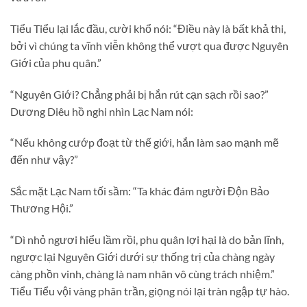
Tiểu Tiểu lại lắc đầu, cười khổ nói: “Điều này là bất khả thi,
bởi vì chúng ta vĩnh viễn không thể vượt qua được Nguyên
Giới của phu quân.”
“Nguyên Giới? Chẳng phải bị hắn rút cạn sạch rồi sao?”
Dương Diêu hồ nghi nhìn Lạc Nam nói:
“Nếu không cướp đoạt từ thế giới, hắn làm sao mạnh mẽ
đến như vậy?”
Sắc mặt Lạc Nam tối sầm: “Ta khác đám người Độn Bảo
Thương Hội.”
“Dì nhỏ ngươi hiểu lầm rồi, phu quân lợi hại là do bản lĩnh,
ngược lại Nguyên Giới dưới sự thống trị của chàng ngày
càng phồn vinh, chàng là nam nhân vô cùng trách nhiệm.”
Tiểu Tiểu vội vàng phân trần, giọng nói lại tràn ngập tự hào.