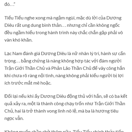
đó. . .”
Tiểu Tiểu nghe xong mà ngậm ngùi, mặc dù lời của Dương
Diêu rất ung dung bình thản. . . nhưng chỉ cần không ngốc
đều ngầm hiểu trong hành trình này chắc chắn gặp phải vô
vàn khó khăn.
Lạc Nam đánh giá Dương Diêu là nữ nhân lý trí, hành sự cẩn
trọng. . . bằng chứng là nàng không hợp tác với đám người
Trận Giới Thần Chủ và Phản Lão Thần Chủ để vây công hắn
khi chưa rõ ràng nội tình, nàng không phải kiểu người bị lợi
ích trước mắt mê hoặc.
Đổi lại nếu khi ấy Dương Diêu động thủ với hắn, sẽ có ba kết
quả xảy ra, một là thành công chạy trốn như Trận Giới Thần
Chủ, hai là trở thành vong linh nô lệ, mà ba là hương tiêu
ngọc vẫn.
Không muốn chần chờ thêm nữa, Tiểu Tiểu chính thức tiếp