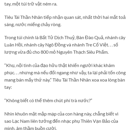
tay, một túi trữ vật ném ra.
Tiêu Tài Thần Nhân tiếp nhận quan sát, nhất thời hai mắt toả
sáng, nước miếng chảy ròng.
Trong túi chính là Bất Tử Dịch Thuỷ, Bàn Đào Quả, nhánh cây
Luân Hồi, nhánh cây Ngô Đồng và nhánh Tre Cổ Việt. . . số
lượng vừa đủ cho 800 mỏ Nguyên Thạch Siêu Phẩm.
“Khụ, nội tình của đạo hữu thật khiến người khác khâm
phục. . . nhưng mà nếu đổi ngang như vậy, ta lại phải tốn công
mang bán mấy thứ này.” Tiêu Tài Thần Nhân xoa xoa lòng bàn
tay:
“Không biết có thể thêm chút phí trà nước?”
Nhìn khuôn mặt mập mạp của con hàng này, chẳng biết vì
sao Lạc Nam liên tưởng đến nhạc phụ Thiên Vạn Bảo của
mình, âm thầm buồn cười.