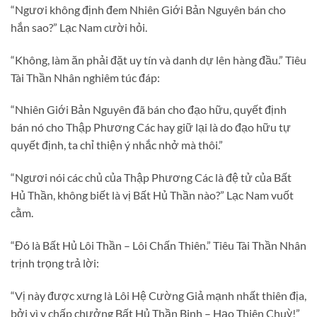
“Ngươi không định đem Nhiên Giới Bản Nguyên bán cho
hắn sao?” Lạc Nam cười hỏi.
“Không, làm ăn phải đặt uy tín và danh dự lên hàng đầu.” Tiêu
Tài Thần Nhân nghiêm túc đáp:
“Nhiên Giới Bản Nguyên đã bán cho đạo hữu, quyết định
bán nó cho Thập Phương Các hay giữ lại là do đạo hữu tự
quyết định, ta chỉ thiện ý nhắc nhở mà thôi.”
“Ngươi nói các chủ của Thập Phương Các là đệ tử của Bất
Hủ Thần, không biết là vị Bất Hủ Thần nào?” Lạc Nam vuốt
cằm.
“Đó là Bất Hủ Lôi Thần – Lôi Chấn Thiên.” Tiêu Tài Thần Nhân
trịnh trọng trả lời:
“Vị này được xưng là Lôi Hệ Cường Giả mạnh nhất thiên địa,
bởi vì y chấp chưởng Bất Hủ Thần Binh – Hạo Thiên Chuỳ!”