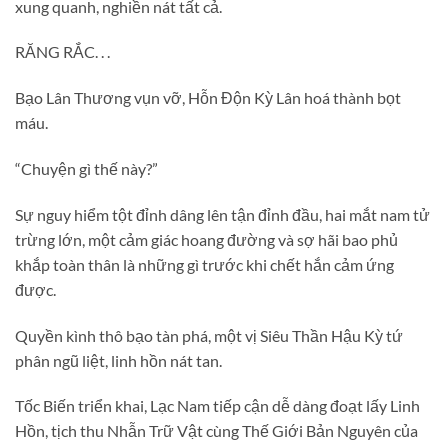
xung quanh, nghiền nát tất cả.
RĂNG RẮC. . .
Bạo Lân Thương vụn vỡ, Hỗn Độn Kỳ Lân hoá thành bọt
máu.
“Chuyện gì thế này?”
Sự nguy hiểm tột đỉnh dâng lên tận đỉnh đầu, hai mắt nam tử
trừng lớn, một cảm giác hoang đường và sợ hãi bao phủ
khắp toàn thân là những gì trước khi chết hắn cảm ứng
được.
Quyền kình thô bạo tàn phá, một vị Siêu Thần Hậu Kỳ tứ
phân ngũ liệt, linh hồn nát tan.
Tốc Biến triển khai, Lạc Nam tiếp cận dễ dàng đoạt lấy Linh
Hồn, tịch thu Nhẫn Trữ Vật cùng Thế Giới Bản Nguyên của