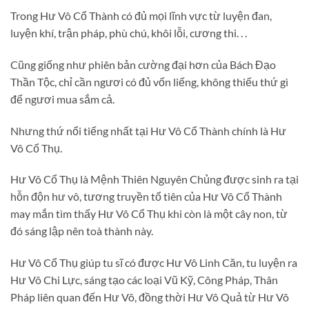
Trong Hư Vô Cổ Thành có đủ mọi lĩnh vực từ luyện đan,
luyện khí, trận pháp, phù chú, khôi lỗi, cương thi. . .
Cũng giống như phiên bản cường đại hơn của Bách Đạo
Thần Tộc, chỉ cần ngươi có đủ vốn liếng, không thiếu thứ gì
để ngươi mua sắm cả.
Nhưng thứ nổi tiếng nhất tại Hư Vô Cổ Thành chính là Hư
Vô Cổ Thụ.
Hư Vô Cổ Thụ là Mệnh Thiên Nguyên Chủng được sinh ra tại
hỗn độn hư vô, tương truyền tổ tiên của Hư Vô Cổ Thành
may mắn tìm thấy Hư Vô Cổ Thụ khi còn là một cây non, từ
đó sáng lập nên toà thành này.
Hư Vô Cổ Thụ giúp tu sĩ có được Hư Vô Linh Căn, tu luyện ra
Hư Vô Chi Lực, sáng tạo các loại Vũ Kỹ, Công Pháp, Thân
Pháp liên quan đến Hư Vô, đồng thời Hư Vô Quả từ Hư Vô