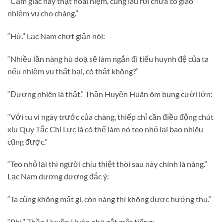
“Cảm giác này thật hoài niệm, cũng lâu rồi chưa có giao
nhiệm vụ cho chàng.”
“Hừ.” Lạc Nam chợt giận nói:
“Nhiều lần nàng hù doạ sẽ làm ngắn đi tiểu huynh đệ của ta
nếu nhiệm vụ thất bại, có thật không?”
“Đương nhiên là thật.” Thần Huyền Huân ôm bụng cười lớn:
“Với tu vi ngày trước của chàng, thiếp chỉ cần điều động chút
xíu Quy Tắc Chi Lực là có thể làm nó teo nhỏ lại bao nhiêu
cũng được.”
“Teo nhỏ lại thì người chịu thiệt thòi sau này chính là nàng.”
Lạc Nam dương dương đắc ý:
“Ta cũng không mất gì, còn nàng thì không được hưởng thụ.”
“Phi.” Thần Huyền Huân nhẹ gắt một tiếng: