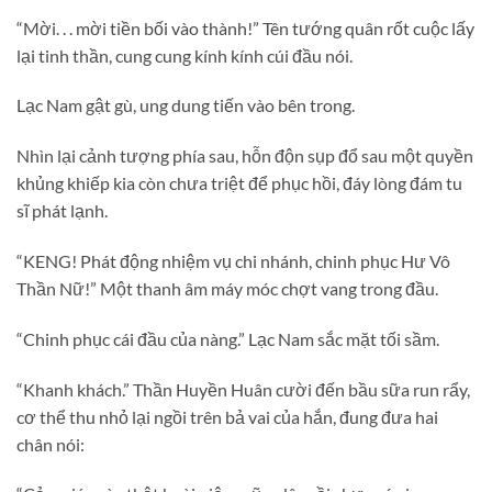
“Mời. . . mời tiền bối vào thành!” Tên tướng quân rốt cuộc lấy
lại tinh thần, cung cung kính kính cúi đầu nói.
Lạc Nam gật gù, ung dung tiến vào bên trong.
Nhìn lại cảnh tượng phía sau, hỗn độn sụp đổ sau một quyền
khủng khiếp kia còn chưa triệt để phục hồi, đáy lòng đám tu
sĩ phát lạnh.
“KENG! Phát động nhiệm vụ chi nhánh, chinh phục Hư Vô
Thần Nữ!” Một thanh âm máy móc chợt vang trong đầu.
“Chinh phục cái đầu của nàng.” Lạc Nam sắc mặt tối sầm.
“Khanh khách.” Thần Huyền Huân cười đến bầu sữa run rẩy,
cơ thể thu nhỏ lại ngồi trên bả vai của hắn, đung đưa hai
chân nói: