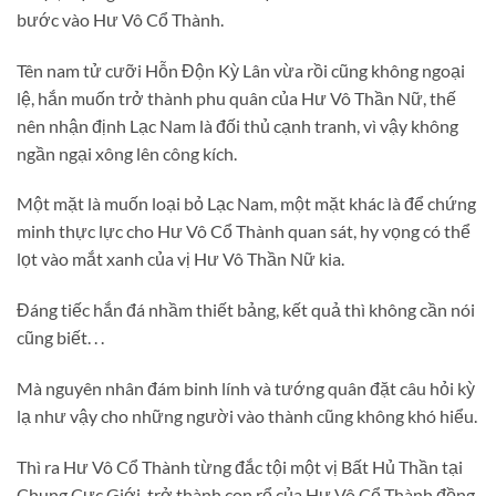
bước vào Hư Vô Cổ Thành.
Tên nam tử cưỡi Hỗn Độn Kỳ Lân vừa rồi cũng không ngoại
lệ, hắn muốn trở thành phu quân của Hư Vô Thần Nữ, thế
nên nhận định Lạc Nam là đối thủ cạnh tranh, vì vậy không
ngần ngại xông lên công kích.
Một mặt là muốn loại bỏ Lạc Nam, một mặt khác là để chứng
minh thực lực cho Hư Vô Cổ Thành quan sát, hy vọng có thể
lọt vào mắt xanh của vị Hư Vô Thần Nữ kia.
Đáng tiếc hắn đá nhầm thiết bảng, kết quả thì không cần nói
cũng biết. . .
Mà nguyên nhân đám binh lính và tướng quân đặt câu hỏi kỳ
lạ như vậy cho những người vào thành cũng không khó hiểu.
Thì ra Hư Vô Cổ Thành từng đắc tội một vị Bất Hủ Thần tại
Chung Cực Giới, trở thành con rể của Hư Vô Cổ Thành đồng