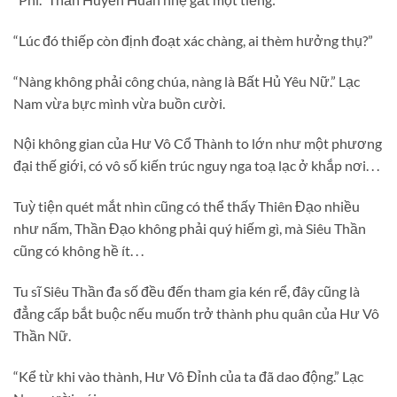
“Lúc đó thiếp còn định đoạt xác chàng, ai thèm hưởng thụ?”
“Nàng không phải công chúa, nàng là Bất Hủ Yêu Nữ.” Lạc
Nam vừa bực mình vừa buồn cười.
Nội không gian của Hư Vô Cổ Thành to lớn như một phương
đại thế giới, có vô số kiến trúc nguy nga toạ lạc ở khắp nơi. . .
Tuỳ tiện quét mắt nhìn cũng có thể thấy Thiên Đạo nhiều
như nấm, Thần Đạo không phải quý hiếm gì, mà Siêu Thần
cũng có không hề ít. . .
Tu sĩ Siêu Thần đa số đều đến tham gia kén rể, đây cũng là
đẳng cấp bắt buộc nếu muốn trở thành phu quân của Hư Vô
Thần Nữ.
“Kể từ khi vào thành, Hư Vô Đỉnh của ta đã dao động.” Lạc