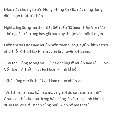
Điều này chứng tỏ tên Hồng Mông Sứ Giả này đang dùng
diện mạo thật của hắn.
Nghĩ cũng đúng mà thôi, đạt đến cấp độ Siêu Thần Viên Mãn.
. . bề ngoài trẻ trung hay già nua tuỳ thuộc vào một ý niệm.
Hiện tại dù Lạc Nam muốn biến thành lão già gần đất xa trời
như thời điểm Hoá Phàm cũng là chuyện dễ dàng.
“Cái tên Hồng Mông Sứ Giả này chẳng lẽ muốn làm rể Hư Vô
Cổ Thành?” Thần Huyền Huân khinh bỉ hỏi.
“Khả năng cao là thế.” Lạc Nam nhún nhún vai:
“Với thực lực của hắn, có mấy người đủ sức cạnh tranh?
Chưa kể chỗ dựa sau lưng hắn cũng là vô cùng kinh khủng,
dù là Hư Vô Cổ Thành cũng phải kính nể mà thôi.”