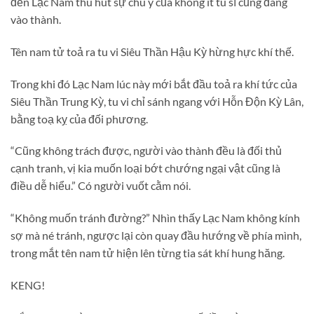
đến Lạc Nam thu hút sự chú ý của không ít tu sĩ cũng đang
vào thành.
Tên nam tử toả ra tu vi Siêu Thần Hậu Kỳ hừng hực khí thế.
Trong khi đó Lạc Nam lúc này mới bắt đầu toả ra khí tức của
Siêu Thần Trung Kỳ, tu vi chỉ sánh ngang với Hỗn Độn Kỳ Lân,
bằng toạ kỵ của đối phương.
“Cũng không trách được, người vào thành đều là đối thủ
cạnh tranh, vị kia muốn loại bớt chướng ngại vật cũng là
điều dễ hiểu.” Có người vuốt cằm nói.
“Không muốn tránh đường?” Nhìn thấy Lạc Nam không kính
sợ mà né tránh, ngược lại còn quay đầu hướng về phía mình,
trong mắt tên nam tử hiện lên từng tia sát khí hung hăng.
KENG!