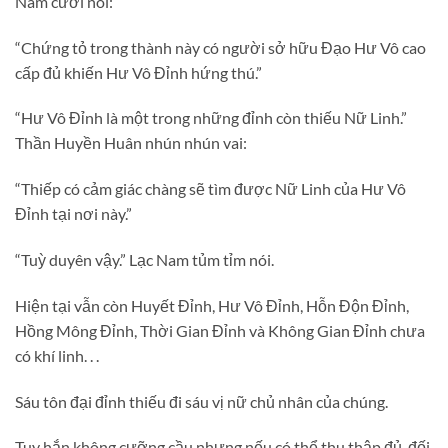
Nam cười nói:
“Chứng tỏ trong thành này có người sở hữu Đạo Hư Vô cao
cấp đủ khiến Hư Vô Đỉnh hứng thú.”
“Hư Vô Đỉnh là một trong những đỉnh còn thiếu Nữ Linh.”
Thần Huyền Huân nhún nhún vai:
“Thiếp có cảm giác chàng sẽ tìm được Nữ Linh của Hư Vô
Đỉnh tại nơi này.”
“Tuỳ duyên vậy.” Lạc Nam tủm tỉm nói.
Hiện tại vẫn còn Huyết Đỉnh, Hư Vô Đỉnh, Hỗn Độn Đỉnh,
Hồng Mông Đỉnh, Thời Gian Đỉnh và Không Gian Đỉnh chưa
có khí linh. . .
Sáu tôn đại đỉnh thiếu đi sáu vị nữ chủ nhân của chúng.
Tuy hắn không cưỡng cầu nhưng nếu có thể thu thập đủ, đối