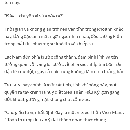
tên này.
“Đây. . . chuyện gì vừa xảy ra?”
Thời gian và không gian trở nên yên tĩnh trong khoảnh khắc
này, từng đạo ánh mắt ngơ ngác nhìn nhau, đều chứng kiến
trong mắt đối phương sự khó tin và khiếp sợ.
Lạc Nam đến phía trước cổng thành, đám binh lính và tên
tướng quân vội vàng lùi bước về phía sau, nhịp tim bọn hắn
đập lên dữ dội, ngay cả nhìn cũng không dám nhìn thẳng hắn.
Trời ạ, vị này chính là một sát tinh, tính khí nóng nảy, một
quyền ra tay chính là huỷ diệt Siêu Thần Hậu Kỳ, gọn gàng
dứt khoát, gương mặt không chút cảm xúc.
“Che giấu tu vi, nhất định đây là một vị Siêu Thần Viên Mãn. .
.” Toàn trường đều ăn ý đạt thành nhận thức chung.