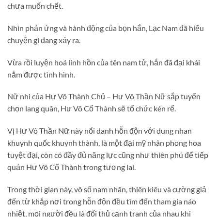
chưa muốn chết.
Nhìn phản ứng và hành động của bọn hắn, Lạc Nam đã hiểu
chuyện gì đang xảy ra.
Vừa rồi luyện hoá linh hồn của tên nam tử, hắn đã đại khái
nắm được tình hình.
Nữ nhi của Hư Vô Thành Chủ – Hư Vô Thần Nữ sắp tuyển
chọn lang quân, Hư Vô Cổ Thành sẽ tổ chức kén rể.
Vị Hư Vô Thần Nữ này nổi danh hỗn độn với dung nhan
khuynh quốc khuynh thành, là một đại mỹ nhân phong hoa
tuyệt đại, còn có đầy đủ năng lực cũng như thiên phú để tiếp
quản Hư Vô Cổ Thành trong tương lai.
Trong thời gian này, vô số nam nhân, thiên kiêu và cường giả
đến từ khắp nơi trong hỗn độn đều tìm đến tham gia náo
nhiệt, mọi người đều là đối thủ cạnh tranh của nhau khi