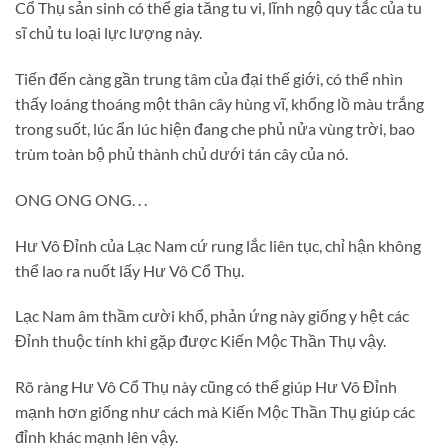
Cổ Thụ sản sinh có thể gia tăng tu vi, lĩnh ngộ quy tắc của tu
sĩ chủ tu loại lực lượng này.
Tiến đến càng gần trung tâm của đại thế giới, có thể nhìn
thấy loáng thoáng một thân cây hùng vĩ, khổng lồ màu trắng
trong suốt, lúc ẩn lúc hiện đang che phủ nửa vùng trời, bao
trùm toàn bộ phủ thành chủ dưới tán cây của nó.
ONG ONG ONG. . .
Hư Vô Đỉnh của Lạc Nam cứ rung lắc liên tục, chỉ hận không
thể lao ra nuốt lấy Hư Vô Cổ Thụ.
Lạc Nam âm thầm cười khổ, phản ứng này giống y hệt các
Đỉnh thuộc tính khi gặp được Kiến Mộc Thần Thụ vậy.
Rõ ràng Hư Vô Cổ Thụ này cũng có thể giúp Hư Vô Đỉnh
mạnh hơn giống như cách mà Kiến Mộc Thần Thụ giúp các
đỉnh khác mạnh lên vậy.