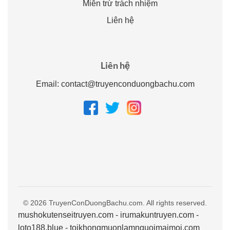
Miễn trừ trách nhiệm
Liên hệ
Liên hệ
Email:
contact@truyenconduongbachu.com
© 2026 TruyenConDuongBachu.com. All rights reserved.
mushokutenseitruyen.com
-
irumakuntruyen.com
-
loto188.blue
-
toikhongmuonlamnguoimaimoi.com