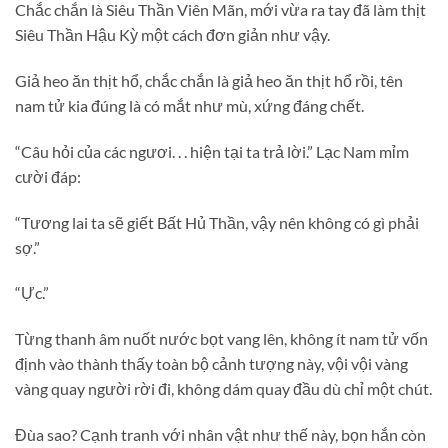
Chắc chắn là Siêu Thần Viên Mãn, mới vừa ra tay đã làm thịt
Siêu Thần Hậu Kỳ một cách đơn giản như vậy.
Giả heo ăn thịt hổ, chắc chắn là giả heo ăn thịt hổ rồi, tên
nam tử kia đúng là có mắt như mù, xứng đáng chết.
“Câu hỏi của các ngươi. . . hiện tại ta trả lời.” Lạc Nam mỉm
cười đáp:
“Tương lai ta sẽ giết Bất Hủ Thần, vậy nên không có gì phải
sợ.”
“Ực.”
Từng thanh âm nuốt nước bọt vang lên, không ít nam tử vốn
định vào thành thấy toàn bộ cảnh tượng này, vội vội vàng
vàng quay người rời đi, không dám quay đầu dù chỉ một chút.
Đùa sao? Cạnh tranh với nhân vật như thế này, bọn hắn còn