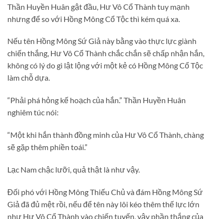
Thần Huyền Huân gật đầu, Hư Vô Cổ Thành tuy mạnh
nhưng để so với Hồng Mông Cổ Tộc thì kém quá xa.
Nếu tên Hồng Mông Sứ Giả này bằng vào thực lực giành
chiến thắng, Hư Vô Cổ Thành chắc chắn sẽ chấp nhận hắn,
không có lý do gì lật lộng với một kẻ có Hồng Mông Cổ Tộc
làm chỗ dựa.
“Phải phá hỏng kế hoạch của hắn.” Thần Huyền Huân
nghiêm túc nói:
“Một khi hắn thành đồng minh của Hư Vô Cổ Thành, chàng
sẽ gặp thêm phiền toái.”
Lạc Nam chậc lưỡi, quả thật là như vậy.
Đối phó với Hồng Mông Thiếu Chủ và đám Hồng Mông Sứ
Giả đã đủ mệt rồi, nếu để tên này lôi kéo thêm thế lực lớn
như Hư Vô Cổ Thành vào chiến tuyến, vậy phần thắng của