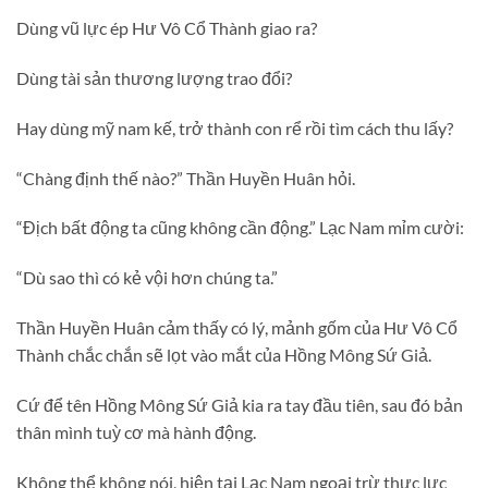
Dùng vũ lực ép Hư Vô Cổ Thành giao ra?
Dùng tài sản thương lượng trao đổi?
Hay dùng mỹ nam kế, trở thành con rể rồi tìm cách thu lấy?
“Chàng định thế nào?” Thần Huyền Huân hỏi.
“Địch bất động ta cũng không cần động.” Lạc Nam mỉm cười:
“Dù sao thì có kẻ vội hơn chúng ta.”
Thần Huyền Huân cảm thấy có lý, mảnh gốm của Hư Vô Cổ
Thành chắc chắn sẽ lọt vào mắt của Hồng Mông Sứ Giả.
Cứ để tên Hồng Mông Sứ Giả kia ra tay đầu tiên, sau đó bản
thân mình tuỳ cơ mà hành động.
Không thể không nói, hiện tại Lạc Nam ngoại trừ thực lực