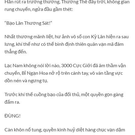
Hắn rút ra trường thương, Thương Thế đầy trời, không gian
rung chuyển, ngửa đầu gầm thét:
“Bạo Lân Thương Sát!”
Nhất thương mãnh liệt, hư ảnh vô số con Kỳ Lân hiện ra sau
lưng, khí thế như có thể bình định thiên quân vạn mã đâm
thẳng đến.
Lạc Nam không nói lời nào, 3000 Cực Giới đã âm thầm vận
chuyển, Bỉ Ngạn Hoa nở rộ trên cánh tay, vô vàn tầng vực
dồn nén và ngưng tụ.
Trước khí thế cuồng bạo của đối thủ, một quyền gọn gàng
đấm ra.
ĐÙNG!
Càn khôn nổ tung, quyền kình huỷ diệt hàng chục vạn dặm