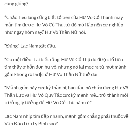
cũng giống?
“Chắc Tiêu lang cũng biết tổ tiên của Hư Vô Cổ Thành may
mắn tìm được Hư Vô Cổ Thụ, từ đó mới lập nên cơ nghiệp
như ngày hôm nay.” Hư Vô Thần Nữ nói.
“Đúng.” Lạc Nam gật đầu.
“Có một điều ít ai biết rằng, Hư Vô Cổ Thụ dù được tổ tiên
tìm thấy ở hỗn độn hư vô, nhưng nó lại mọc ra từ một mảnh
gốm không rõ lai lịch.” Hư Vô Thần Nữ thở dài:
“Mảnh gốm này cực kỳ thần bí, ban đầu nó chứa đựng Hư Vô
Thần Lực và Hư Vô Quy Tắc cực kỳ mạnh mẽ…trở thành môi
trường lý tưởng để Hư Vô Cổ Thụ bám rễ.”
Lạc Nam nhịp tim đập nhanh, mảnh gốm chẳng phải thuộc về
Vạn Đạo Lưu Ly Bình sao?