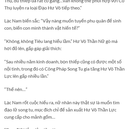
Thụ, dù thiếp đã rất cố gắng…vẫn không thể phối hợp với Cổ
Thụ luyện ra loại Đạo Hư Vô tiếp theo.”
Lạc Nam biến sắc: “Vậy nàng muốn tuyển phu quân để sinh
con, biến con mình thành vật hiến tế?”
“Không, không Tiêu lang hiểu lầm.” Hư Vô Thần Nữ gò má
hơi đỏ lên, gấp gáp giải thích:
“Sau nhiều năm kinh doanh, bọn thiếp cũng có được một số
nội tình, trong đó có Công Pháp Song Tu gia tăng Hư Vô Thần
Lực lên gấp nhiều lần.”
“Thế nên…”
Lạc Nam rốt cuộc hiểu ra, nữ nhân này thật sự là muốn tìm
đạo lữ song tu, mục đích chỉ để sản xuất Hư Vô Thần Lực
cung cấp cho mảnh gốm…