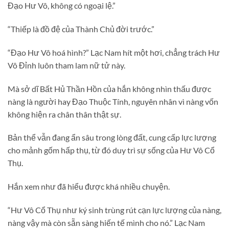
Đạo Hư Vô, không có ngoại lệ.”
“Thiếp là đồ đệ của Thành Chủ đời trước.”
“Đạo Hư Vô hoá hình?” Lạc Nam hít một hơi, chẳng trách Hư
Vô Đỉnh luôn tham lam nữ tử này.
Mà sở dĩ Bất Hủ Thần Hồn của hắn không nhìn thấu được
nàng là người hay Đạo Thuộc Tính, nguyên nhân vì nàng vốn
không hiện ra chân thân thật sự.
Bản thể vẫn đang ẩn sâu trong lòng đất, cung cấp lực lượng
cho mảnh gốm hấp thụ, từ đó duy trì sự sống của Hư Vô Cổ
Thụ.
Hắn xem như đã hiểu được khá nhiều chuyện.
“Hư Vô Cổ Thụ như ký sinh trùng rút cạn lực lượng của nàng,
nàng vậy mà còn sẵn sàng hiến tế mình cho nó.” Lạc Nam