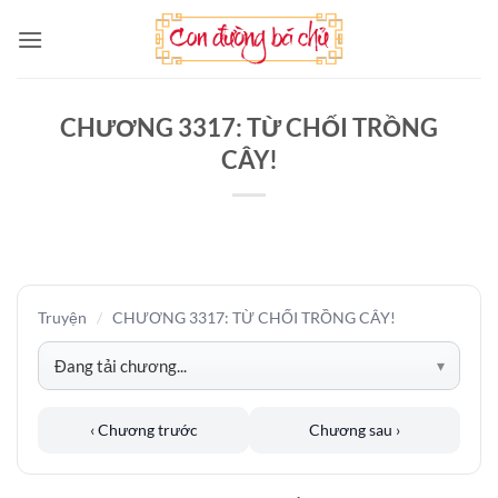
Bỏ
qua
nội
dung
CHƯƠNG 3317: TỪ CHỐI TRỒNG
CÂY!
Truyện
/
CHƯƠNG 3317: TỪ CHỐI TRỒNG CÂY!
‹ Chương trước
Chương sau ›