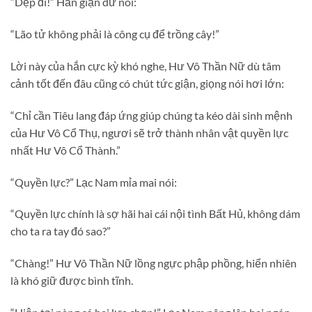
“Dẹp đi!” Hắn giận dữ nói:
“Lão tử không phải là công cụ để trồng cây!”
Lời này của hắn cực kỳ khó nghe, Hư Vô Thần Nữ dù tâm
cảnh tốt đến đâu cũng có chút tức giận, giọng nói hơi lớn:
“Chỉ cần Tiêu lang đáp ứng giúp chúng ta kéo dài sinh mệnh
của Hư Vô Cổ Thụ, ngươi sẽ trở thành nhân vật quyền lực
nhất Hư Vô Cổ Thành.”
“Quyền lực?” Lạc Nam mỉa mai nói:
“Quyền lực chính là sợ hãi hai cái nội tình Bất Hủ, không dám
cho ta ra tay đó sao?”
“Chàng!” Hư Vô Thần Nữ lồng ngực phập phồng, hiển nhiên
là khó giữ được bình tĩnh.