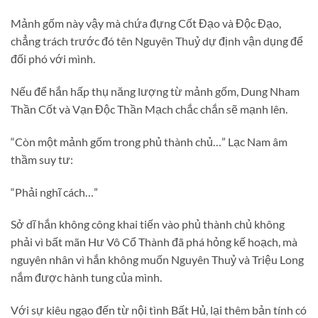
Mảnh gốm này vậy mà chứa đựng Cốt Đạo và Độc Đạo,
chẳng trách trước đó tên Nguyên Thuỷ dự định vận dụng để
đối phó với mình.
Nếu để hắn hấp thụ năng lượng từ mảnh gốm, Dung Nham
Thần Cốt và Vạn Độc Thần Mạch chắc chắn sẽ mạnh lên.
“Còn một mảnh gốm trong phủ thành chủ…” Lạc Nam âm
thầm suy tư:
“Phải nghĩ cách…”
Sở dĩ hắn không công khai tiến vào phủ thành chủ không
phải vì bất mãn Hư Vô Cổ Thành đã phá hỏng kế hoạch, mà
nguyên nhân vì hắn không muốn Nguyên Thuỷ và Triệu Long
nắm được hành tung của mình.
Với sự kiêu ngạo đến từ nội tình Bất Hủ, lại thêm bản tính có