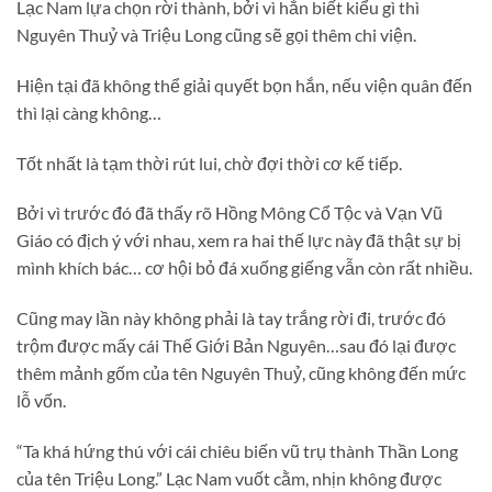
Lạc Nam lựa chọn rời thành, bởi vì hắn biết kiểu gì thì
Nguyên Thuỷ và Triệu Long cũng sẽ gọi thêm chi viện.
Hiện tại đã không thể giải quyết bọn hắn, nếu viện quân đến
thì lại càng không…
Tốt nhất là tạm thời rút lui, chờ đợi thời cơ kế tiếp.
Bởi vì trước đó đã thấy rõ Hồng Mông Cổ Tộc và Vạn Vũ
Giáo có địch ý với nhau, xem ra hai thế lực này đã thật sự bị
mình khích bác… cơ hội bỏ đá xuống giếng vẫn còn rất nhiều.
Cũng may lần này không phải là tay trắng rời đi, trước đó
trộm được mấy cái Thế Giới Bản Nguyên…sau đó lại được
thêm mảnh gốm của tên Nguyên Thuỷ, cũng không đến mức
lỗ vốn.
“Ta khá hứng thú với cái chiêu biến vũ trụ thành Thần Long
của tên Triệu Long.” Lạc Nam vuốt cằm, nhịn không được