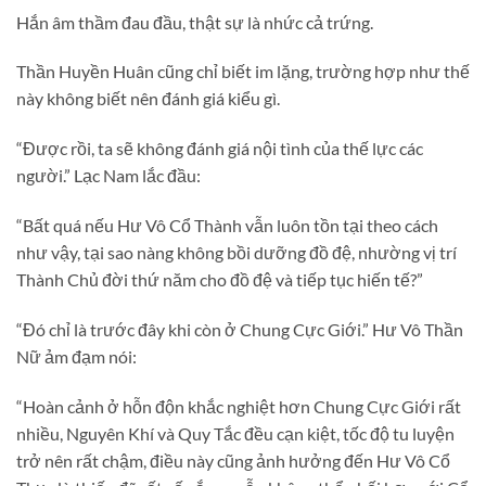
Hắn âm thầm đau đầu, thật sự là nhức cả trứng.
Thần Huyền Huân cũng chỉ biết im lặng, trường hợp như thế
này không biết nên đánh giá kiểu gì.
“Được rồi, ta sẽ không đánh giá nội tình của thế lực các
người.” Lạc Nam lắc đầu:
“Bất quá nếu Hư Vô Cổ Thành vẫn luôn tồn tại theo cách
như vậy, tại sao nàng không bồi dưỡng đồ đệ, nhường vị trí
Thành Chủ đời thứ năm cho đồ đệ và tiếp tục hiến tế?”
“Đó chỉ là trước đây khi còn ở Chung Cực Giới.” Hư Vô Thần
Nữ ảm đạm nói:
“Hoàn cảnh ở hỗn độn khắc nghiệt hơn Chung Cực Giới rất
nhiều, Nguyên Khí và Quy Tắc đều cạn kiệt, tốc độ tu luyện
trở nên rất chậm, điều này cũng ảnh hưởng đến Hư Vô Cổ