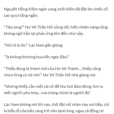
Nguyệt Hồng Kiếm ngân vang, lưỡi kiếm đã đặt lên chiếc cổ
cao quý trắng ngần.
“Tiêu lang?” Hư Vô Thần Nữ sửng sốt, hiển nhiên nàng cũng
không ngờ hắn lại phản ứng lớn đến như vậy.
“Nói rõ lý do!” Lạc Nam gằn giọng:
“Ta không thương hoa tiếc ngọc đâu!”
“Thiếp đúng là thành chủ của Hư Vô Thành… thiếp cũng
chưa từng có nữ nhi!” Hư Vô Thần Nữ nhẹ giọng nói:
“Nhưng thiếp cần một cái cớ để thu hút đám đông, tìm ra
một người phù hợp…mà chàng chính là người đó.”
Lạc Nam không nói lời nào, chờ đợi nữ nhân này nói tiếp, chỉ
là biểu lộ của hắn càng trở nên lạnh lùng, ngay cả động cơ