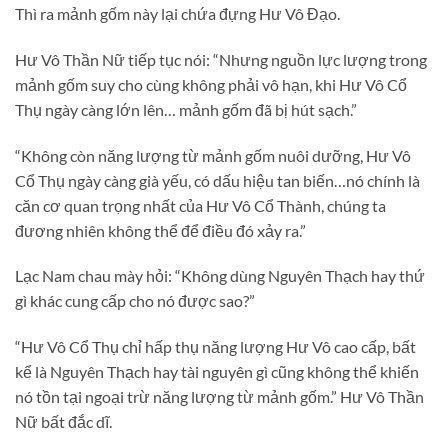
Thì ra mảnh gốm này lại chứa đựng Hư Vô Đạo.
Hư Vô Thần Nữ tiếp tục nói: “Nhưng nguồn lực lượng trong
mảnh gốm suy cho cùng không phải vô hạn, khi Hư Vô Cổ
Thụ ngày càng lớn lên… mảnh gốm đã bị hút sạch.”
“Không còn năng lượng từ mảnh gốm nuôi dưỡng, Hư Vô
Cổ Thụ ngày càng già yếu, có dấu hiệu tan biến…nó chính là
căn cơ quan trọng nhất của Hư Vô Cổ Thành, chúng ta
đương nhiên không thể để điều đó xảy ra.”
Lạc Nam chau mày hỏi: “Không dùng Nguyên Thạch hay thứ
gì khác cung cấp cho nó được sao?”
“Hư Vô Cổ Thụ chỉ hấp thụ năng lượng Hư Vô cao cấp, bất
kể là Nguyên Thạch hay tài nguyên gì cũng không thể khiến
nó tồn tại ngoại trừ năng lượng từ mảnh gốm.” Hư Vô Thần
Nữ bất đắc dĩ.