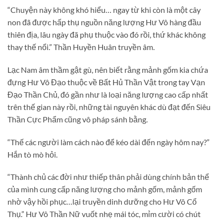
“Chuyện này không khó hiểu… ngay từ khi còn là một cây
non đã được hấp thụ nguồn năng lượng Hư Vô hàng đầu
thiên địa, lâu ngày đã phụ thuộc vào đó rồi, thứ khác không
thay thế nổi.” Thần Huyền Huân truyền âm.
Lạc Nam âm thầm gật gù, nên biết rằng mảnh gốm kia chứa
đựng Hư Vô Đạo thuộc về Bất Hủ Thần Vật trong tay Vạn
Đạo Thần Chủ, đó gần như là loại năng lượng cao cấp nhất
trên thế gian này rồi, những tài nguyên khác dù đạt đến Siêu
Thần Cực Phẩm cũng vô pháp sánh bằng.
“Thế các người làm cách nào để kéo dài đến ngày hôm nay?”
Hắn tò mò hỏi.
“Thành chủ các đời như thiếp thân phải dùng chính bản thể
của mình cung cấp năng lượng cho mảnh gốm, mảnh gốm
nhờ vậy hồi phục…lại truyền dinh dưỡng cho Hư Vô Cổ
Thụ.” Hư Vô Thần Nữ vuốt nhẹ mái tóc, mỉm cười có chút