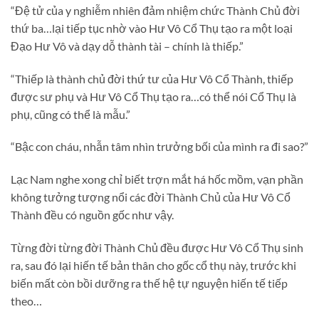
“Đệ tử của y nghiễm nhiên đảm nhiệm chức Thành Chủ đời
thứ ba…lại tiếp tục nhờ vào Hư Vô Cổ Thụ tạo ra một loại
Đạo Hư Vô và dạy dỗ thành tài – chính là thiếp.”
“Thiếp là thành chủ đời thứ tư của Hư Vô Cổ Thành, thiếp
được sư phụ và Hư Vô Cổ Thụ tạo ra…có thể nói Cổ Thụ là
phụ, cũng có thể là mẫu.”
“Bậc con cháu, nhẫn tâm nhìn trưởng bối của mình ra đi sao?”
Lạc Nam nghe xong chỉ biết trợn mắt há hốc mồm, vạn phần
không tưởng tượng nổi các đời Thành Chủ của Hư Vô Cổ
Thành đều có nguồn gốc như vậy.
Từng đời từng đời Thành Chủ đều được Hư Vô Cổ Thụ sinh
ra, sau đó lại hiến tế bản thân cho gốc cổ thụ này, trước khi
biến mất còn bồi dưỡng ra thế hệ tự nguyện hiến tế tiếp
theo…