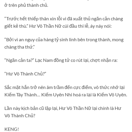
ở trên phủ thành chủ.
“Trước hết thiếp thân xin lỗi vì đã xuất thủ ngăn cản chàng
giết kẻ thù.” Hư Vô Thần Nữ cúi đầu thi lễ, áy náy nói:
“Bởi vì an nguy của hàng tỷ sinh linh bên trong thành, mong
chàng tha thứ.”
“Ngăn cản ta?” Lạc Nam đồng tử co rút lại, chợt nhận ra:
“Hư Vô Thành Chủ?”
Sắc mặt hắn trở nên âm trầm đến cực điểm, vô thức nhớ lại
Kiếm Tây Thành… Kiếm Uyên Nhi hoá ra lại là Kiếm Vô Uyên.
Lần này kịch bản cũ lặp lại, Hư Vô Thần Nữ lại chính là Hư
Vô Thành Chủ?
KENG!