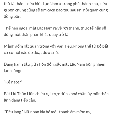
thù tất báo… nếu biết Lạc Nam ở trong phủ thành chủ, kiểu
gì bọn chúng cũng sẽ tìm cách báo thù sau khi hội quân cùng
đồng bọn.
Thế nên ngoài mặt Lạc Nam ra vẻ rời thành, thực tế hắn sẽ
dùng một thân phận khác quay trở lại.
Mảnh gốm rất quan trọng với Vân Tiêu, không thể từ bỏ bất
cứ cơ hội nào để đoạt được nó.
Đang hành tẩu giữa hỗn độn, sắc mặt Lạc Nam bỗng nhiên
lạnh lùng:
“Kẻ nào!?”
Bất Hủ Thần Hồn chiếu rọi, trực tiếp khoá chặt lấy một thân
ảnh đang tiếp cận.
“Tiêu lang.” Nữ nhân kia hé môi, thanh âm mềm mại.