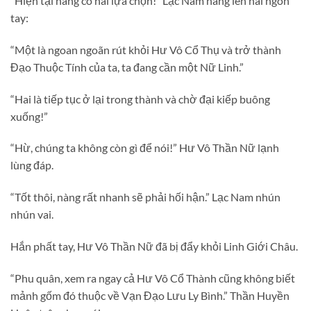
“Hiện tại nàng có hai lựa chọn!” Lạc Nam nâng lên hai ngón
tay:
“Một là ngoan ngoãn rút khỏi Hư Vô Cổ Thụ và trở thành
Đạo Thuộc Tính của ta, ta đang cần một Nữ Linh.”
“Hai là tiếp tục ở lại trong thành và chờ đại kiếp buông
xuống!”
“Hừ, chúng ta không còn gì để nói!” Hư Vô Thần Nữ lạnh
lùng đáp.
“Tốt thôi, nàng rất nhanh sẽ phải hối hận.” Lạc Nam nhún
nhún vai.
Hắn phất tay, Hư Vô Thần Nữ đã bị đẩy khỏi Linh Giới Châu.
“Phu quân, xem ra ngay cả Hư Vô Cổ Thành cũng không biết
mảnh gốm đó thuộc về Vạn Đạo Lưu Ly Bình.” Thần Huyền