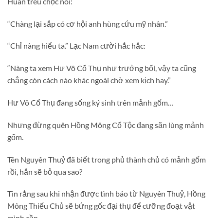
Huân trêu chọc nói:
“Chàng lại sắp có cơ hội anh hùng cứu mỹ nhân.”
“Chỉ nàng hiểu ta.” Lạc Nam cười hắc hắc:
“Nàng ta xem Hư Vô Cổ Thụ như trưởng bối, vậy ta cũng
chẳng còn cách nào khác ngoài chờ xem kịch hay.”
Hư Vô Cổ Thụ đang sống ký sinh trên mảnh gốm…
Nhưng đừng quên Hồng Mông Cổ Tộc đang săn lùng mảnh
gốm.
Tên Nguyên Thuỷ đã biết trong phủ thành chủ có mảnh gốm
rồi, hắn sẽ bỏ qua sao?
Tin rằng sau khi nhận được tình báo từ Nguyên Thuỷ, Hồng
Mông Thiếu Chủ sẽ bứng gốc đại thụ để cưỡng đoạt vật
mình cần.