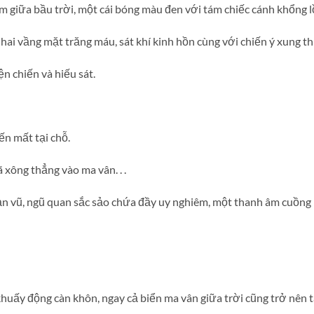
 giữa bầu trời, một cái bóng màu đen với tám chiếc cánh khổng l
ai vầng mặt trăng máu, sát khí kinh hồn cùng với chiến ý xung th
ện chiến và hiếu sát.
ến mất tại chỗ.
 xông thẳng vào ma vân. . .
oạn vũ, ngũ quan sắc sảo chứa đầy uy nghiêm, một thanh âm cuồng
uấy động càn khôn, ngay cả biển ma vân giữa trời cũng trở nên t