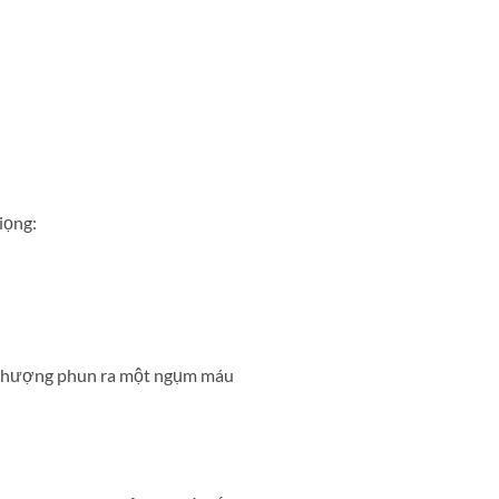
iọng:
a Phượng phun ra một ngụm máu