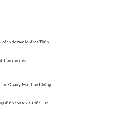
i cánh do tám loại Ma Thần
nh hồn run rẩy.
 Thần Quang, Ma Thần Không
ổng lồ ẩn chứa Ma Thần Lực