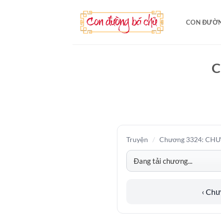
Bỏ
qua
CON ĐƯỜN
nội
dung
C
Truyện
/
Chương 3324: CH
‹ Ch