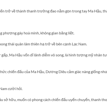
biến trở về thành thanh trường đao nằm gọn trong tay Ma Hậu, th
ng phượng gáy hoà minh, không gian băng liệt.
hong thái quân lâm thiên hạ trở về bên cạnh Lạc Nam.
 gấp, Ma Hậu vốn dĩ lãnh diễm vô song, là hình tượng mỹ nhân tu
thức chiến đấu của Ma Hậu, Dương Diêu cảm giác nàng giống như 
Nam cười hỏi.
 sở hữu, muốn có phong cách chiến đấu uyển chuyển, thanh thoá