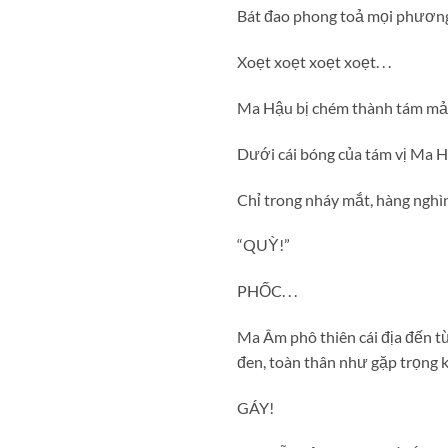
Bát đao phong toả mọi phương
Xoẹt xoẹt xoẹt xoẹt. . .
Ma Hậu bị chém thành tám mản
Dưới cái bóng của tám vị Ma H
Chỉ trong nháy mắt, hàng nghìn
“QUỲ!”
PHỐC. . .
Ma Âm phô thiên cái địa đến 
đen, toàn thân như gặp trọng k
GÁY!