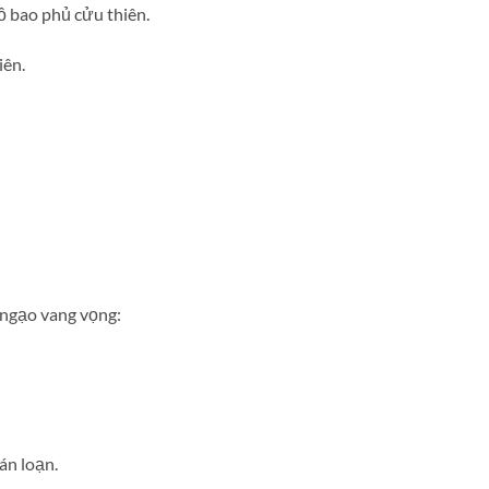
ồ bao phủ cửu thiên.
iên.
 ngạo vang vọng:
án loạn.