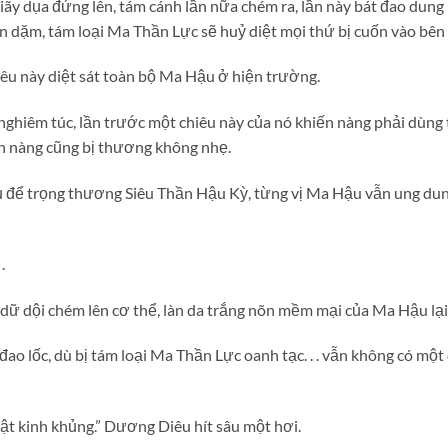
iãy dụa đứng lên, tám cánh lần nữa chém ra, lần này bát đao dung
n dặm, tám loại Ma Thần Lực sẽ huỷ diệt mọi thứ bị cuốn vào bên 
u này diệt sát toàn bộ Ma Hậu ở hiện trường.
hiêm túc, lần trước một chiêu này của nó khiến nàng phải dùng 
ân nàng cũng bị thương không nhẹ.
 để trọng thương Siêu Thần Hậu Kỳ, từng vị Ma Hậu vẫn ung dun
.
ữ dội chém lên cơ thể, làn da trắng nõn mềm mại của Ma Hậu lạ
đao lốc, dù bị tám loại Ma Thần Lực oanh tạc. . . vẫn không có một
hật kinh khủng.” Dương Diêu hít sâu một hơi.