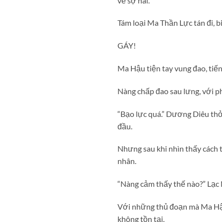
vẻ sợ hãi.
Tám loại Ma Thần Lực tán đi, 
GÁY!
Ma Hậu tiện tay vung đao, tiế
Nàng chấp đao sau lưng, với p
“Bạo lực quá.” Dương Diêu thở
đầu.
Nhưng sau khi nhìn thấy cách 
nhân.
“Nàng cảm thấy thế nào?” Lạc 
Với những thủ đoạn mà Ma Hậu
không tồn tại.