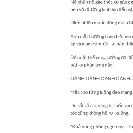
Nó phẫn nộ gào thét, cố gắng g
bén với đường kính lên đến vạ
Hiển nhiên muốn dùng một chiê
Ánh mắt Dương Diêu trở nên ng
áp và giam cầm, đổi lại bản th
Đối mặt thế công cường đại đủ
bất kỳ phản ứng nào.
OÀNH OÀNH OÀNH OÀNH. . 
Mặc cho từng luồng đao mang d
Dù tất cả các nàng bị cuốn vào 
tóc cũng không hề rơi xuống.
“Khả năng phòng ngự này. . . t