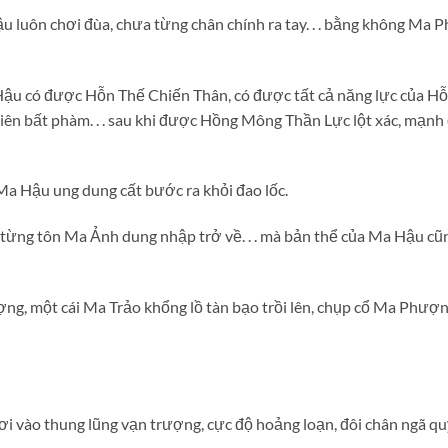
 luôn chơi đùa, chưa từng chân chính ra tay. . . bằng không Ma 
Hậu có được Hỗn Thế Chiến Thân, có được tất cả năng lực của H
ên bất phàm. . . sau khi được Hồng Mông Thần Lực lột xác, mạnh
Ma Hậu ung dung cất bước ra khỏi đao lốc.
từng tôn Ma Ảnh dung nhập trở về. . . mà bản thể của Ma Hậu cũ
ng, một cái Ma Trảo khổng lồ tàn bạo trồi lên, chụp cổ Ma Phượ
 vào thung lũng vạn trượng, cực độ hoảng loạn, đôi chân ngã quỵ.