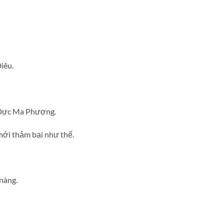
iêu.
t Dực Ma Phượng.
mới thảm bại như thế.
nàng.