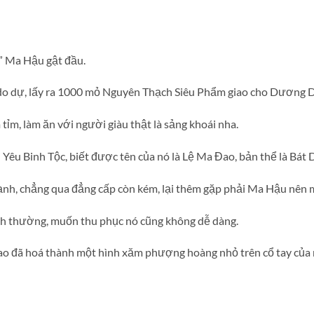
.” Ma Hậu gật đầu.
do dự, lấy ra 1000 mỏ Nguyên Thạch Siêu Phẩm giao cho Dương D
ỉm, làm ăn với người giàu thật là sảng khoái nha.
êu Binh Tộc, biết được tên của nó là Lệ Ma Đao, bản thể là Bá
nh, chẳng qua đẳng cấp còn kém, lại thêm gặp phải Ma Hậu nên 
ình thường, muốn thu phục nó cũng không dễ dàng.
o đã hoá thành một hình xăm phượng hoàng nhỏ trên cổ tay của 