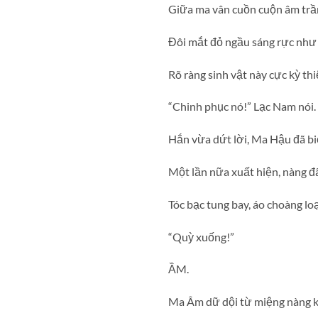
Giữa ma vân cuồn cuộn âm trầm
Đôi mắt đỏ ngầu sáng rực như h
Rõ ràng sinh vật này cực kỳ thi
“Chinh phục nó!” Lạc Nam nói.
Hắn vừa dứt lời, Ma Hậu đã bi
Một lần nữa xuất hiện, nàng đã
Tóc bạc tung bay, áo choàng l
“Quỳ xuống!”
ẦM.
Ma Âm dữ dội từ miệng nàng kh