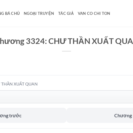
G BÁ CHỦ
NGOẠI TRUYỆN
TÁC GIẢ
VAN CO CHI TON
hương 3324: CHƯ THẦN XUẤT QU
Ư THẦN XUẤT QUAN
ương trước
Chương s