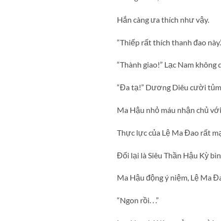
Hắn càng ưa thích như vậy.
“Thiếp rất thích thanh đao này
“Thành giao!” Lạc Nam không 
“Đa tạ!” Dương Diêu cười tủm t
Ma Hậu nhỏ máu nhận chủ với Y
Thực lực của Lệ Ma Đao rất mạ
Đổi lại là Siêu Thần Hậu Kỳ b
Ma Hậu động ý niệm, Lệ Ma Đa
“Ngon rồi. . .”