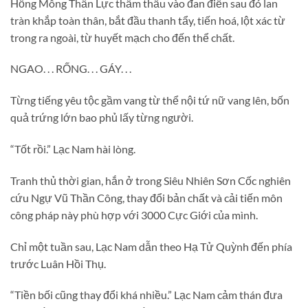
Hồng Mông Thần Lực thẩm thấu vào đan điền sau đó lan
tràn khắp toàn thân, bắt đầu thanh tẩy, tiến hoá, lột xác từ
trong ra ngoài, từ huyết mạch cho đến thể chất.
NGAO. . . RỐNG. . . GÁY. . .
Từng tiếng yêu tộc gầm vang từ thể nội tứ nữ vang lên, bốn
quả trứng lớn bao phủ lấy từng người.
“Tốt rồi.” Lạc Nam hài lòng.
Tranh thủ thời gian, hắn ở trong Siêu Nhiên Sơn Cốc nghiên
cứu Ngự Vũ Thần Công, thay đổi bản chất và cải tiến môn
công pháp này phù hợp với 3000 Cực Giới của mình.
Chỉ một tuần sau, Lạc Nam dẫn theo Hạ Tử Quỳnh đến phía
trước Luân Hồi Thụ.
“Tiền bối cũng thay đổi khá nhiều.” Lạc Nam cảm thán đưa