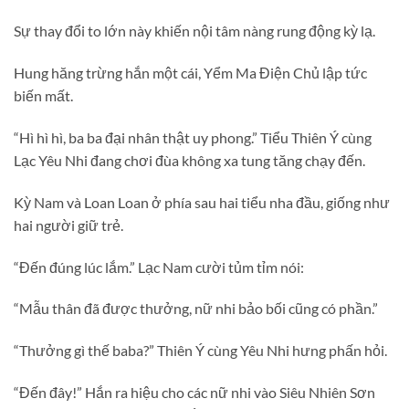
Sự thay đổi to lớn này khiến nội tâm nàng rung động kỳ lạ.
Hung hăng trừng hắn một cái, Yểm Ma Điện Chủ lập tức
biến mất.
“Hì hì hì, ba ba đại nhân thật uy phong.” Tiểu Thiên Ý cùng
Lạc Yêu Nhi đang chơi đùa không xa tung tăng chạy đến.
Kỳ Nam và Loan Loan ở phía sau hai tiểu nha đầu, giống như
hai người giữ trẻ.
“Đến đúng lúc lắm.” Lạc Nam cười tủm tỉm nói:
“Mẫu thân đã được thưởng, nữ nhi bảo bối cũng có phần.”
“Thưởng gì thế baba?” Thiên Ý cùng Yêu Nhi hưng phấn hỏi.
“Đến đây!” Hắn ra hiệu cho các nữ nhi vào Siêu Nhiên Sơn