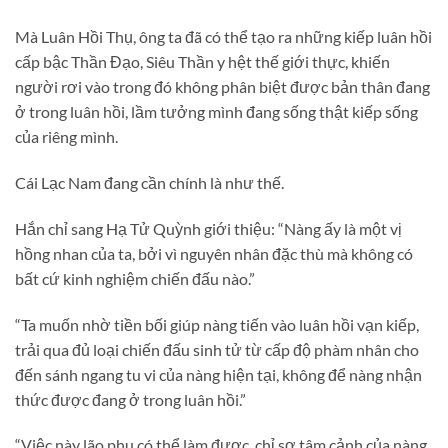
Mà Luân Hồi Thụ, ông ta đã có thể tạo ra những kiếp luân hồi
cấp bậc Thần Đạo, Siêu Thần y hệt thế giới thực, khiến
người rơi vào trong đó không phân biệt được bản thân đang
ở trong luân hồi, lầm tưởng mình đang sống thật kiếp sống
của riêng mình.
Cái Lạc Nam đang cần chính là như thế.
Hắn chỉ sang Hạ Tử Quỳnh giới thiệu: “Nàng ấy là một vị
hồng nhan của ta, bởi vì nguyên nhân đặc thù mà không có
bất cứ kinh nghiệm chiến đấu nào.”
“Ta muốn nhờ tiền bối giúp nàng tiến vào luân hồi vạn kiếp,
trải qua đủ loại chiến đấu sinh tử từ cấp độ phàm nhân cho
đến sánh ngang tu vi của nàng hiện tại, không để nàng nhận
thức được đang ở trong luân hồi.”
“Việc này lão phu có thể làm được, chỉ sợ tâm cảnh của nàng