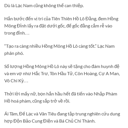
Dù là Lạc Nam cũng không thể can thiệp.
Hắn bước đến vị trí của Tiên Thiên Hồ Lô Đằng, đem Hồng
Mông Đỉnh lấy ra đặt dưới gốc, để gốc đằng cắm rễ vào
trong đỉnh. . .
“Tạo ra càng nhiều Hồng Mông Hồ Lô càng tốt.” Lạc Nam
phân phó.
Số lượng Hồng Mông Hồ Lô này sẽ tặng cho đám huynh đệ
và em vợ như Hắc Trư, Tôn Hầu Tử, Côn Hoàng, Cự A Man,
Vô Chi Kỳ. . .
Thời lời mấy nữ, bọn hắn hầu hết đã tiến vào Nhập Phàm
Hồ hoá phàm, cũng sắp trở về rồi.
Ái Tâm, Đế Lạc và Vân Tiêu đang tập trung nghiên cứu dung
hợp Độn Bảo Cung Điện và Bá Chủ Chi Thành.