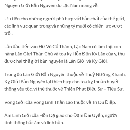
Nguyên Giới Bản Nguyên do Lạc Nam mang về.
Ưu tiên cho những người phù hợp với bản chất của thế giới,
các lĩnh vực quan trọng và những tỷ muội có chiến lực vượt
trội.
Lần đầu tiến vào Hư Vô Cổ Thành, Lạc Nam có làm thịt con
hàng Lân Giới Thần Chủ và toạ kỵ Hỗn Độn Kỳ Lân của y, thu
được hai thế giới bản nguyên là Lân Giới và Kỵ Giới.
Trong đó Lân Giới Bản Nguyên thuộc về Thuỷ Nương Khanh,
Kỵ Giới Bản Nguyên lại thích hợp cho toạ kỵ thuần huyết
thống yêu tộc, vì thế thuộc về Thiên Phạt Điểu Sư – Tiểu Sư.
Vong Giới của Vong Linh Thần Lão thuộc về Trì Du Điệp.
Ám Linh Giới của Hồn Dạ giao cho Đạm Đài Uyển, người
tinh thông hắc ám và linh hồn.