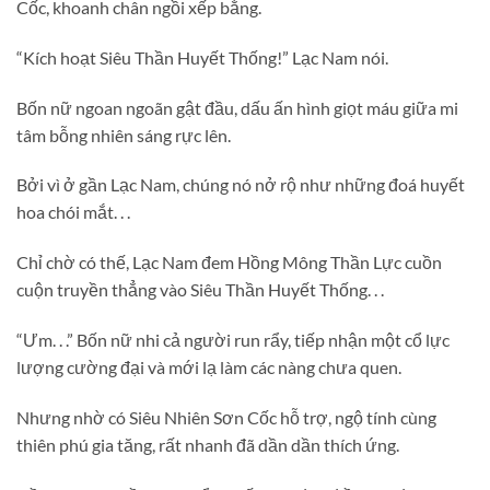
Cốc, khoanh chân ngồi xếp bằng.
“Kích hoạt Siêu Thần Huyết Thống!” Lạc Nam nói.
Bốn nữ ngoan ngoãn gật đầu, dấu ấn hình giọt máu giữa mi
tâm bỗng nhiên sáng rực lên.
Bởi vì ở gần Lạc Nam, chúng nó nở rộ như những đoá huyết
hoa chói mắt. . .
Chỉ chờ có thế, Lạc Nam đem Hồng Mông Thần Lực cuồn
cuộn truyền thẳng vào Siêu Thần Huyết Thống. . .
“Ưm. . .” Bốn nữ nhi cả người run rẩy, tiếp nhận một cổ lực
lượng cường đại và mới lạ làm các nàng chưa quen.
Nhưng nhờ có Siêu Nhiên Sơn Cốc hỗ trợ, ngộ tính cùng
thiên phú gia tăng, rất nhanh đã dần dần thích ứng.