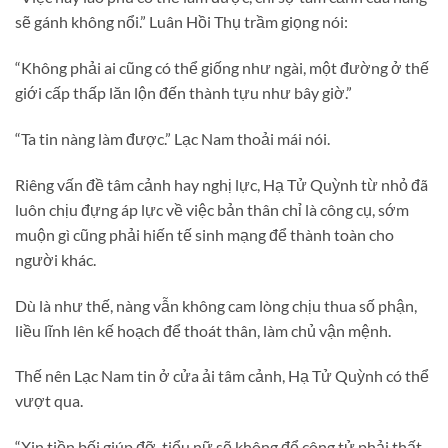
sẽ gánh không nổi.” Luân Hồi Thụ trầm giọng nói:
“Không phải ai cũng có thể giống như ngài, một đường ở thế
giới cấp thấp lăn lộn đến thành tựu như bây giờ.”
“Ta tin nàng làm được.” Lạc Nam thoải mái nói.
Riêng vấn đề tâm cảnh hay nghị lực, Hạ Tử Quỳnh từ nhỏ đã
luôn chịu đựng áp lực về việc bản thân chỉ là công cụ, sớm
muộn gì cũng phải hiến tế sinh mạng để thành toàn cho
người khác.
Dù là như thế, nàng vẫn không cam lòng chịu thua số phận,
liều lĩnh lên kế hoạch để thoát thân, làm chủ vận mệnh.
Thế nên Lạc Nam tin ở cửa ải tâm cảnh, Hạ Tử Quỳnh có thể
vượt qua.
“Xin tiền bối giúp đỡ, tiểu nữ sẽ không để công tử phải thất