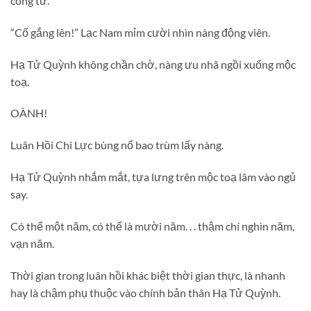
công tử.”
“Cố gắng lên!” Lạc Nam mỉm cười nhìn nàng động viên.
Hạ Tử Quỳnh không chần chờ, nàng ưu nhã ngồi xuống mộc
toạ.
OÀNH!
Luân Hồi Chi Lực bùng nổ bao trùm lấy nàng.
Hạ Tử Quỳnh nhắm mắt, tựa lưng trên mộc toạ lâm vào ngủ
say.
Có thể một năm, có thể là mười năm. . . thậm chí nghìn năm,
vạn năm.
Thời gian trong luân hồi khác biệt thời gian thực, là nhanh
hay là chậm phụ thuộc vào chính bản thân Hạ Tử Quỳnh.