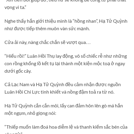
vọng vì ta.”
Nghe thấy hắn giới thiệu mình là “hồng nhan”, Hạ Tử Quỳnh
như được tiếp thêm muôn vàn sức mạnh.
Cửa ải này, nàng chắc chắn sẽ vượt qua. . .
“Hiểu rồi!” Luân Hồi Thụ lay động, vô số chiếc rễ như những
con rồng khổng lồ kết tụ lại thành một kiện mộc toạ ở ngay
dưới gốc cây.
Cả Lạc Nam và Hạ Tử Quỳnh đều cảm nhận được nguồn
Luân Hồi Chi Lực tinh khiết và nồng đậm toả ra từ nó.
Hạ Tử Quỳnh cắn cắn môi, lấy can đảm hôn lên gò má hắn
một ngụm, nhỏ giọng nói:
“Thiếp muốn làm đoá hoa diễm lệ và thanh kiếm sắc bén của