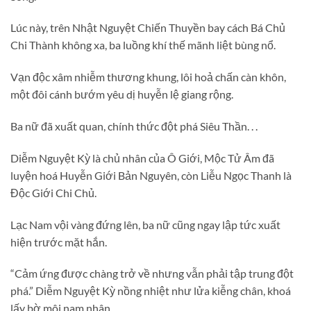
Lúc này, trên Nhật Nguyệt Chiến Thuyền bay cách Bá Chủ
Chi Thành không xa, ba luồng khí thế mãnh liệt bùng nổ.
Vạn độc xâm nhiễm thương khung, lôi hoả chấn càn khôn,
một đôi cánh bướm yêu dị huyễn lệ giang rộng.
Ba nữ đã xuất quan, chính thức đột phá Siêu Thần. . .
Diễm Nguyệt Kỳ là chủ nhân của Ô Giới, Mộc Tử Âm đã
luyện hoá Huyễn Giới Bản Nguyên, còn Liễu Ngọc Thanh là
Độc Giới Chi Chủ.
Lạc Nam vội vàng đứng lên, ba nữ cũng ngay lập tức xuất
hiện trước mặt hắn.
“Cảm ứng được chàng trở về nhưng vẫn phải tập trung đột
phá.” Diễm Nguyệt Kỳ nồng nhiệt như lửa kiễng chân, khoá
lấy bờ môi nam nhân.