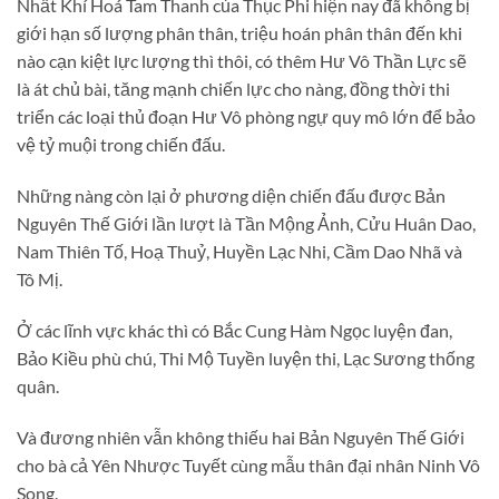
Nhất Khí Hoá Tam Thanh của Thục Phi hiện nay đã không bị
giới hạn số lượng phân thân, triệu hoán phân thân đến khi
nào cạn kiệt lực lượng thì thôi, có thêm Hư Vô Thần Lực sẽ
là át chủ bài, tăng mạnh chiến lực cho nàng, đồng thời thi
triển các loại thủ đoạn Hư Vô phòng ngự quy mô lớn để bảo
vệ tỷ muội trong chiến đấu.
Những nàng còn lại ở phương diện chiến đấu được Bản
Nguyên Thế Giới lần lượt là Tần Mộng Ảnh, Cửu Huân Dao,
Nam Thiên Tố, Hoạ Thuỷ, Huyền Lạc Nhi, Cầm Dao Nhã và
Tô Mị.
Ở các lĩnh vực khác thì có Bắc Cung Hàm Ngọc luyện đan,
Bảo Kiều phù chú, Thi Mộ Tuyền luyện thi, Lạc Sương thống
quân.
Và đương nhiên vẫn không thiếu hai Bản Nguyên Thế Giới
cho bà cả Yên Nhược Tuyết cùng mẫu thân đại nhân Ninh Vô
Song.