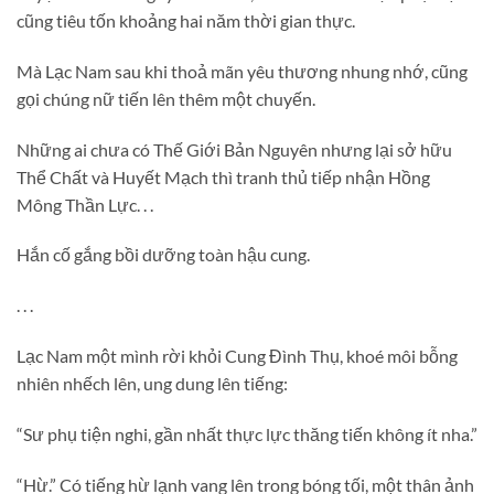
cũng tiêu tốn khoảng hai năm thời gian thực.
Mà Lạc Nam sau khi thoả mãn yêu thương nhung nhớ, cũng
gọi chúng nữ tiến lên thêm một chuyến.
Những ai chưa có Thế Giới Bản Nguyên nhưng lại sở hữu
Thể Chất và Huyết Mạch thì tranh thủ tiếp nhận Hồng
Mông Thần Lực. . .
Hắn cố gắng bồi dưỡng toàn hậu cung.
. . .
Lạc Nam một mình rời khỏi Cung Đình Thụ, khoé môi bỗng
nhiên nhếch lên, ung dung lên tiếng:
“Sư phụ tiện nghi, gần nhất thực lực thăng tiến không ít nha.”
“Hừ.” Có tiếng hừ lạnh vang lên trong bóng tối, một thân ảnh