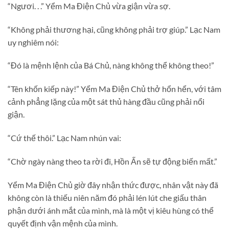
“Ngươi. . .” Yểm Ma Điện Chủ vừa giận vừa sợ.
“Không phải thương hại, cũng không phải trợ giúp.” Lạc Nam
uy nghiêm nói:
“Đó là mệnh lệnh của Bá Chủ, nàng không thể không theo!”
“Tên khốn kiếp này!” Yểm Ma Điện Chủ thở hổn hển, với tâm
cảnh phẳng lặng của một sát thủ hàng đầu cũng phải nổi
giận.
“Cứ thế thôi.” Lạc Nam nhún vai:
“Chờ ngày nàng theo ta rời đi, Hồn Ấn sẽ tự động biến mất.”
Yểm Ma Điện Chủ giờ đây nhận thức được, nhân vật này đã
không còn là thiếu niên năm đó phải lén lút che giấu thân
phận dưới ánh mắt của mình, mà là một vị kiêu hùng có thể
quyết định vận mệnh của mình.