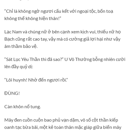
“Chỉ là không ngờ ngươi cấu kết với ngoại tộc, bổn toạ
không thể không hiện thân!”
Lạc Nam và chúng nữ ở bên cạnh xem kịch vui, thiếu nữ họ
Bạch cũng rất cao tay, vậy mà có cường giả lợi hại như vậy
âm thầm bảo vệ.
“Sát Lục Yêu Thần thì đã sao?” U Vô Thường bỗng nhiên cười
lên đầy quỷ dị:
“Lôi huynh! Nhờ đến ngươi rồi.”
ĐÙNG!
Càn khôn nổ tung.
Mây đen cuồn cuộn bao phủ vạn dặm, vô số cột thần kiếp
oanh tạc bừa bãi, một kẻ toàn thân mặc giáp giữa biển mây