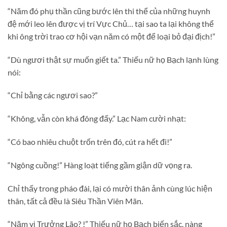
“Năm đó phụ thần cũng bước lên thi thể của những huynh
đệ mới leo lên được vị trí Vực Chủ… tại sao ta lại không thể
khi ông trời trao cơ hội vạn năm có một để loại bỏ đại địch!”
“Dù ngươi thật sự muốn giết ta.” Thiếu nữ họ Bạch lạnh lùng
nói:
“Chỉ bằng các ngươi sao?”
“Không, vẫn còn khá đông đấy.” Lạc Nam cười nhạt:
“Có bao nhiêu chuột trốn trên đó, cút ra hết đi!”
“Ngông cuồng!” Hàng loạt tiếng gầm giận dữ vọng ra.
Chỉ thấy trong pháo đài, lại có mười thân ảnh cùng lúc hiện
thân, tất cả đều là Siêu Thần Viên Mãn.
“Năm vị Trưởng Lão? !” Thiếu nữ họ Bạch biến sắc, nàng