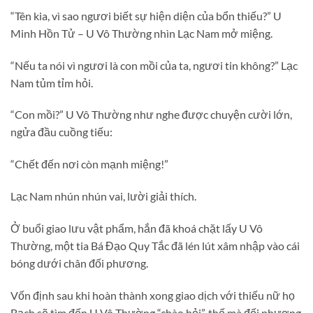
“Tên kia, vì sao ngươi biết sự hiện diện của bổn thiếu?” U
Minh Hồn Tử – U Vô Thường nhìn Lạc Nam mở miệng.
“Nếu ta nói vì ngươi là con mồi của ta, ngươi tin không?” Lạc
Nam tủm tỉm hỏi.
“Con mồi?” U Vô Thường như nghe được chuyện cười lớn,
ngửa đầu cuồng tiếu:
“Chết đến nơi còn mạnh miệng!”
Lạc Nam nhún nhún vai, lười giải thích.
Ở buổi giao lưu vật phẩm, hắn đã khoá chặt lấy U Vô
Thường, một tia Bá Đạo Quy Tắc đã lén lút xâm nhập vào cái
bóng dưới chân đối phương.
Vốn định sau khi hoàn thành xong giao dịch với thiếu nữ họ
Bạch sẽ tìm đến U Vô Thường “chào hỏi”, thế mà đối phương