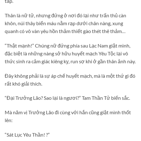
tắp.
Thân là nữ tử, nhưng đứng ở nơi đó lại như trấn thủ càn
khôn, núi thây biển máu nằm rạp dưới chân nàng, xung
quanh có vô vàn yêu hồn thảm thiết gào thét thê thảm…
“Thật mạnh!” Chúng nữ đứng phía sau Lạc Nam giật mình,
đặc biệt là những nàng sở hữu huyết mạch Yêu Tộc lại vô
thức sinh ra cảm giác kiêng kỵ, run sợ khi ở gần thân ảnh này.
Đây không phải là sự áp chế huyết mạch, mà là một thứ gì đó
rất khó giải thích.
“Đại Trưởng Lão? Sao lại là ngươi?” Tam Thần Tử biến sắc.
Mà năm vị Trưởng Lão đi cùng với hắn cũng giật mình thốt
lên:
“Sát Lục Yêu Thần! ?”