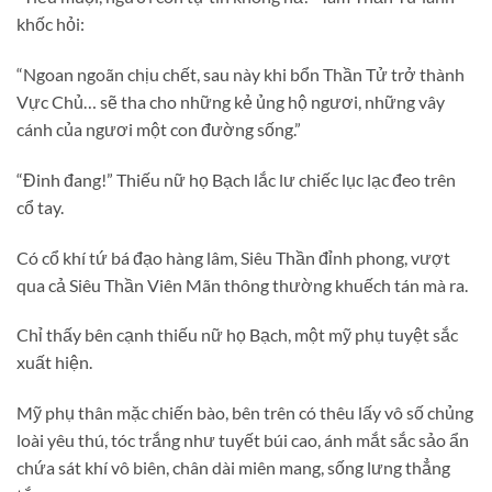
khốc hỏi:
“Ngoan ngoãn chịu chết, sau này khi bổn Thần Tử trở thành
Vực Chủ… sẽ tha cho những kẻ ủng hộ ngươi, những vây
cánh của ngươi một con đường sống.”
“Đinh đang!” Thiếu nữ họ Bạch lắc lư chiếc lục lạc đeo trên
cổ tay.
Có cổ khí tứ bá đạo hàng lâm, Siêu Thần đỉnh phong, vượt
qua cả Siêu Thần Viên Mãn thông thường khuếch tán mà ra.
Chỉ thấy bên cạnh thiếu nữ họ Bạch, một mỹ phụ tuyệt sắc
xuất hiện.
Mỹ phụ thân mặc chiến bào, bên trên có thêu lấy vô số chủng
loài yêu thú, tóc trắng như tuyết búi cao, ánh mắt sắc sảo ẩn
chứa sát khí vô biên, chân dài miên mang, sống lưng thẳng