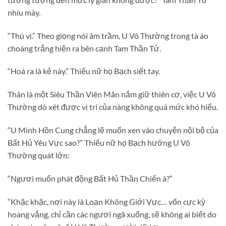
nhíu mày.
“Thú vị.” Theo giọng nói âm trầm, U Vô Thường trong tà áo
choàng trắng hiện ra bên cạnh Tam Thần Tử.
“Hoá ra là kẻ này.” Thiếu nữ họ Bạch siết tay.
Thân là một Siêu Thần Viên Mãn nắm giữ thiên cơ, việc U Vô
Thường dò xét được vị trí của nàng không quá mức khó hiểu.
“U Minh Hồn Cung chẳng lẽ muốn xen vào chuyện nội bộ của
Bất Hủ Yêu Vực sao?” Thiếu nữ họ Bạch hướng U Vô
Thường quát lớn:
“Ngươi muốn phát động Bất Hủ Thần Chiến à?”
“Khặc khặc, nơi này là Loạn Không Giới Vực… vốn cực kỳ
hoang vắng, chỉ cần các ngươi ngã xuống, sẽ không ai biết do