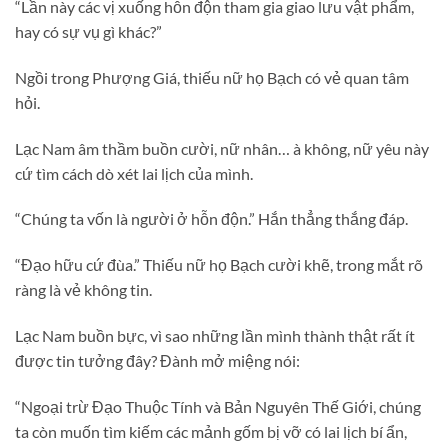
“Lần này các vị xuống hỗn độn tham gia giao lưu vật phẩm,
hay có sự vụ gì khác?”
Ngồi trong Phượng Giá, thiếu nữ họ Bạch có vẻ quan tâm
hỏi.
Lạc Nam âm thầm buồn cười, nữ nhân… à không, nữ yêu này
cứ tìm cách dò xét lai lịch của mình.
“Chúng ta vốn là người ở hỗn độn.” Hắn thẳng thắng đáp.
“Đạo hữu cứ đùa.” Thiếu nữ họ Bạch cười khẽ, trong mắt rõ
ràng là vẻ không tin.
Lạc Nam buồn bực, vì sao những lần mình thành thật rất ít
được tin tưởng đây? Đành mở miệng nói:
“Ngoại trừ Đạo Thuộc Tính và Bản Nguyên Thế Giới, chúng
ta còn muốn tìm kiếm các mảnh gốm bị vỡ có lai lịch bí ẩn,