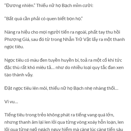
“Đương nhiên.” Thiếu nữ họ Bạch mỉm cười:
“Bất quá cần phải có quen biết bọn họ.”
Nàng ra hiệu cho mọi người tiến ra ngoài, phất tay thu hồi
Phượng Giá, sau đó từ trong Nhẫn Trữ Vật lấy ra một thanh
ngọc tiêu.
Ngọc tiêu có màu đen tuyền huyền bí, toả ra một cổ khí tức
đặc thù rất khó miêu tả… như do nhiều loại quy tắc đan xen
tạo thành vậy.
Đặt ngọc tiêu lên môi, thiếu nữ họ Bạch nhẹ nhàng thổi…
Vi vu…
Tiếng tiêu trong trẻo không phát ra tiếng vang quá lớn,
nhưng thanh âm lại len lỏi qua từng vòng xoáy hỗn loạn, len
lỏi qua từng ngỏ ngách nguy hiểm mà càng lúc càng tiến sâu