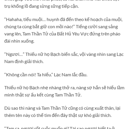
trụ khổng lồ đang sừng sững tiếp cận.
“Hahaha, tiểu muội… huynh đã đến theo kế hoạch của muội,
chúng ta cùng bắt giữ con mồi nào!” Tiếng cười sang sảng
vang lên, Tam Thần Tử của Bất Hủ Yêu Vực đứng trên pháo
đài nhìn xuống.
“Ngươi…” Thiếu nữ họ Bạch biến sắc, vội vàng nhìn sang Lạc
Nam định giải thích.
“Không cần nói! Ta hiểu.” Lạc Nam lắc đầu.
Thiếu nữ họ Bạch nhẹ nhàng thở ra, nàng sợ hắn sẽ hiểu lầm
mình thật sự ấu kết cùng Tam Thần Tử.
Dù sao thì nàng và Tam Thần Tử cũng có cùng xuất thân, lại
thêm tên này có thể tìm đến đây thật sự khó giải thích.
“Tam ca, ngươi rốt cuộc muốn gì? Tại sao ngươi biết ta ở