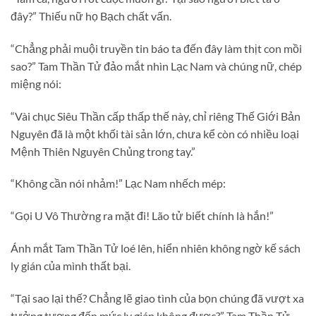
đây?” Thiếu nữ họ Bạch chất vấn.
“Chẳng phải muội truyền tin báo ta đến đây làm thịt con mồi
sao?” Tam Thần Tử đảo mắt nhìn Lạc Nam và chúng nữ, chép
miệng nói:
“Vài chục Siêu Thần cấp thấp thế này, chỉ riêng Thế Giới Bản
Nguyên đã là một khối tài sản lớn, chưa kể còn có nhiều loại
Mệnh Thiên Nguyên Chủng trong tay.”
“Không cần nói nhảm!” Lạc Nam nhếch mép:
“Gọi U Vô Thường ra mặt đi! Lão tử biết chính là hắn!”
Ánh mắt Tam Thần Tử loé lên, hiển nhiên không ngờ kế sách
ly gián của mình thất bại.
“Tại sao lại thế? Chẳng lẽ giao tình của bọn chúng đã vượt xa
tưởng tượng đến mức ly gián không được?” Tam Thần Tử