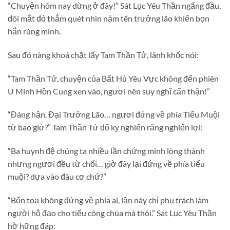
“Chuyện hôm nay dừng ở đây!” Sát Lục Yêu Thần ngẩng đầu,
đôi mắt đỏ thẳm quét nhìn năm tên trưởng lão khiến bọn
hắn rùng mình.
Sau đó nàng khoá chặt lấy Tam Thần Tử, lãnh khốc nói:
“Tam Thần Tử, chuyện của Bất Hủ Yêu Vực không đến phiên
U Minh Hồn Cung xen vào, ngươi nên suy nghĩ cẩn thận!”
“Đáng hận, Đại Trưởng Lão… ngươi đứng về phía Tiểu Muội
từ bao giờ?” Tam Thần Tử đố kỵ nghiến răng nghiến lợi:
“Ba huynh đệ chúng ta nhiều lần chứng minh lòng thành
nhưng ngươi đều từ chối… giờ đây lại đứng về phía tiểu
muội? dựa vào đâu cơ chứ?”
“Bổn toạ không đứng về phía ai, lần này chỉ phụ trách làm
người hộ đạo cho tiểu công chúa mà thôi.” Sát Lục Yêu Thần
hờ hững đáp: