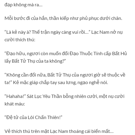
đạp không mà ra…
Mỗi bước đi của hắn, thần kiếp như phủ phục dưới chân.
“Là kẻ này à? Thế trận ngày càng vui rồi…” Lạc Nam nở nụ
cười thích thú:
“Đạo hữu, ngươi còn muốn đổi Đạo Thuộc Tính cấp Bất Hủ
lấy Bất Tử Thụ của ta không?”
“Không cần đổi nữa, Bất Tử Thụ của ngươi giờ sẽ thuộc về
ta!” Kẻ mặc giáp chắp tay sau lưng, ngạo nghễ nói.
“Hahaha!” Sát Lục Yêu Thần bỗng nhiên cười, một nụ cười
khát máu:
“Đệ tử của Lôi Chấn Thiên!”
Vẻ thích thú trên mặt Lạc Nam thoáng cái biến mất…