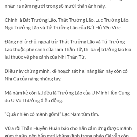
nhận ra năm người trong số mười thân ảnh này.
Chính là Bát Trưởng Lão, Thất Trưởng Lão, Lục Trưởng Lão,
Ngũ Trưởng Lão và Tứ Trưởng Lão của Bất Hủ Yêu Vực.
Đáng nói ở chỗ, ngoại trừ Thất Trưởng Lão và Tứ Trưởng
Lão thuộc phe cánh của Tam Thần Tử, thì ba vị trưởng lão kia
lại thuộc về phe cánh của Nhị Thần Tử.
Điều này chứng minh, kế hoạch sát hại nàng lần này còn có
Nhị Ca của nàng nhúng tay.
Mà năm kẻ còn lại đều là Trưởng Lão của U Minh Hồn Cung
do U Vô Thường điều động.
“Quả nhiên có mảnh gốm!” Lạc Nam tủm tỉm.
Vừa rồi Thần Huyền Huân báo cho hắn cảm ứng được mảnh
gốm ở gần, nên hắn mới khẳng định trong pháo đài vẫn còn