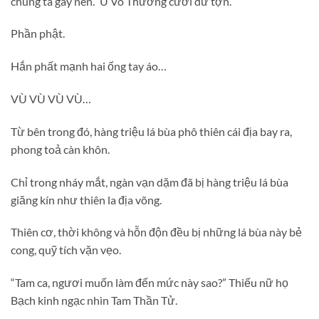
chúng ta gây nên.” U Vô Thường cười dữ tợn.
Phần phật.
Hắn phất mạnh hai ống tay áo…
VÙ VÙ VÙ VÙ…
Từ bên trong đó, hàng triệu lá bùa phô thiên cái địa bay ra,
phong toả càn khôn.
Chỉ trong nháy mắt, ngàn vạn dặm đã bị hàng triệu lá bùa
giăng kín như thiên la địa võng.
Thiên cơ, thời không và hỗn độn đều bị những lá bùa này bẻ
cong, quỹ tích vặn vẹo.
“Tam ca, ngươi muốn làm đến mức này sao?” Thiếu nữ họ
Bạch kinh ngạc nhìn Tam Thần Tử.