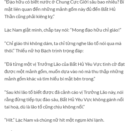
“Đạo hữu có biết nước ở Chung Cực Giới sâu bao nhiêu? Bí
mật liên quan đến những mảnh gốm này đủ đến Bất Hủ
Thần cũng phải kiêng kỵ.”
Lạc Nam giật mình, chắp tay nói: “Mong đạo hữu chỉ giáo!”
“Chỉ giáo thì không dám, ta chỉ từng nghe lão tổ nói qua mà
thôi.” Thiếu nữ họ Bạch trịnh trọng đáp:
“Đã từng một vị Trưởng Lão của Bất Hủ Yêu Vực tình cờ đạt
được một mảnh gốm, muốn dựa vào nó mà thu thập những
mảnh gốm khác và tìm hiểu bí mật bên trong.”
“Sau khi lão tổ biết được đã cảnh cáo vị Trưởng Lão này, nói
rằng đừng tiếp tục đào sâu, Bất Hủ Yêu Vực không gánh nổi
tai hoạ, dù là lão tổ cũng chịu không nổi.”
“Hít.” Lạc Nam và chúng nữ hít một ngụm khí lạnh.