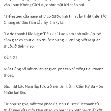
vào Loạn Không Giới Vực như một lời chào hỏi…
“Tiếng tiêu của nàng như có được linh tính vậy, thật thần kỳ.”
Chúng nữ đều tấm tắt lấy làm kỳ lạ.
“Là do thanh Hắc Ngọc Tiêu kia.” Lạc Nam ánh mắt lấp loé,
cảm giác có chút quen thuộc nhưng lại chẳng biết là quen
thuộc ở điểm nào.
ĐÙNG!
Một tiếng nổ bất chợt vang lên, phá tan cả tiếng tiêu thanh
thoát.
Sắc mặt Lạc Nam lập tức trở nên âm trầm, Cấm Kỵ Bá Hồn
Nhãn loé lên.
Từ phương xa, một toà pháo đài như được đúc thành từ
thiết giáp vừa mới khai pháo, có hai chân như hai chiếc cột