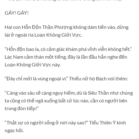
GÁY! GÁY!
Hai con Hỗn Độn Thần Phượng không dám tiến vào, dừng
lại ở ngoài rìa Loạn Không Giới Vực.
“Hỗn độn bao la, có cảm giác khám phá vĩnh viễn không hết.”
Lạc Nam cảm thán một tiếng, đây là lần đầu hắn nghe đến
Loạn Không Giới Vực này.
“Đây chỉ mới là vùng ngoại vi.” Thiếu nữ họ Bạch nói thêm:
“Càng vào sâu sẽ càng nguy hiểm, dù là Siêu Thần như chúng
ta cũng có thể ngã xuống bất cứ lúc nào, cần có người bên
trong đón tiếp!”
“Thật sự có người sống ở nơi này sao?” Tiểu Thiên Ý kinh
ngạc hỏi.