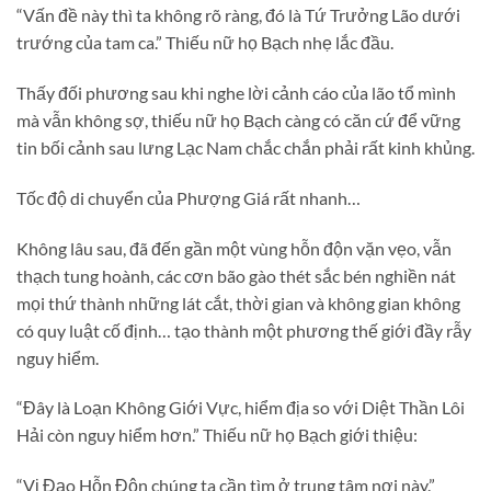
“Vấn đề này thì ta không rõ ràng, đó là Tứ Trưởng Lão dưới
trướng của tam ca.” Thiếu nữ họ Bạch nhẹ lắc đầu.
Thấy đối phương sau khi nghe lời cảnh cáo của lão tổ mình
mà vẫn không sợ, thiếu nữ họ Bạch càng có căn cứ để vững
tin bối cảnh sau lưng Lạc Nam chắc chắn phải rất kinh khủng.
Tốc độ di chuyển của Phượng Giá rất nhanh…
Không lâu sau, đã đến gần một vùng hỗn độn vặn vẹo, vẫn
thạch tung hoành, các cơn bão gào thét sắc bén nghiền nát
mọi thứ thành những lát cắt, thời gian và không gian không
có quy luật cố định… tạo thành một phương thế giới đầy rẫy
nguy hiểm.
“Đây là Loạn Không Giới Vực, hiểm địa so với Diệt Thần Lôi
Hải còn nguy hiểm hơn.” Thiếu nữ họ Bạch giới thiệu:
“Vị Đạo Hỗn Độn chúng ta cần tìm ở trung tâm nơi này.”