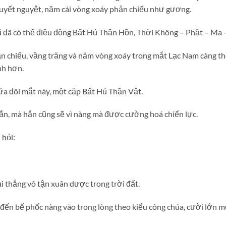
huyết nguyệt, năm cái vòng xoáy phản chiếu như gương.
 đã có thể điều động Bất Hủ Thần Hồn, Thời Không – Phật – Ma 
n chiếu, vầng trăng và năm vòng xoáy trong mắt Lạc Nam càng th
nh hơn.
ữa đôi mắt này, một cặp Bất Hủ Thần Vật.
hắn, mà hắn cũng sẽ vì nàng mà được cường hoá chiến lực.
 hỏi:
ại thắng vô tận xuân dược trong trời đất.
 đến bế phốc nàng vào trong lòng theo kiểu công chúa, cười lớn m