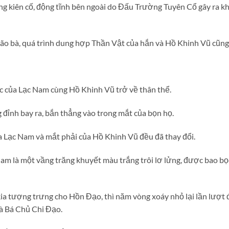
 kiên cố, động tĩnh bên ngoài do Đấu Trường Tuyên Cổ gây ra k
 lão bà, quá trình dung hợp Thần Vật của hắn và Hồ Khinh Vũ cũn
ức của Lạc Nam cùng Hồ Khinh Vũ trở về thân thể.
g đỉnh bay ra, bắn thẳng vào trong mắt của bọn họ.
ủa Lạc Nam và mắt phải của Hồ Khinh Vũ đều đã thay đổi.
Nam là một vầng trăng khuyết màu trắng trôi lơ lửng, được bao b
ia tượng trưng cho Hồn Đạo, thì năm vòng xoáy nhỏ lại lần lượt đ
và Bá Chủ Chi Đạo.