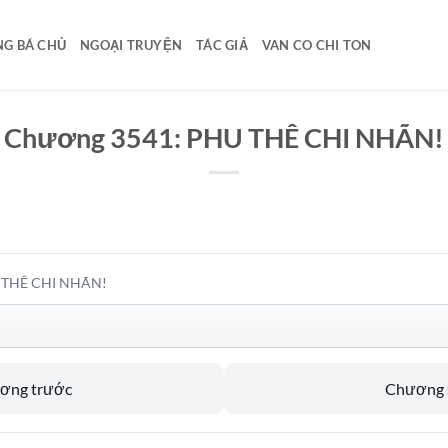
G BÁ CHỦ
NGOẠI TRUYỆN
TÁC GIẢ
VAN CO CHI TON
Chương 3541: PHU THÊ CHI NHÃN!
 THÊ CHI NHÃN!
ương trước
Chương s