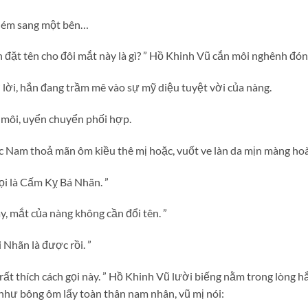
 ném sang một bên…
đặt tên cho đôi mắt này là gì? ” Hồ Khinh Vũ cắn môi nghênh đón
 lời, hắn đang trầm mê vào sự mỹ diệu tuyệt vời của nàng.
 môi, uyển chuyển phối hợp.
ạc Nam thoả mãn ôm kiều thê mị hoặc, vuốt ve làn da mịn màng hoà
ọi là Cấm Kỵ Bá Nhãn. ”
, mắt của nàng không cần đổi tên. ”
 Nhãn là được rồi. ”
ất thích cách gọi này. ” Hồ Khinh Vũ lười biếng nằm trong lòng hắ
như bông ôm lấy toàn thân nam nhân, vũ mị nói: