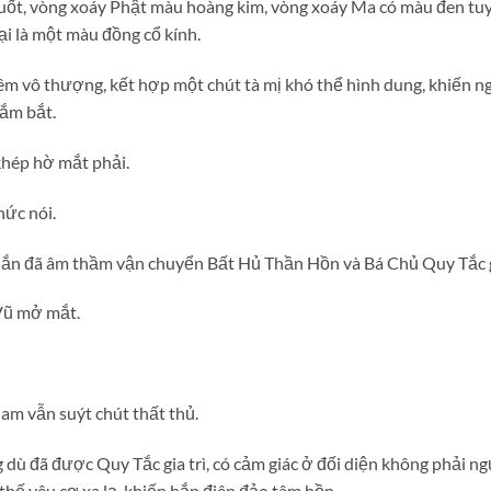
uốt, vòng xoáy Phật màu hoàng kim, vòng xoáy Ma có màu đen tuy
ại là một màu đồng cổ kính.
m vô thượng, kết hợp một chút tà mị khó thể hình dung, khiến ng
nắm bắt.
khép hờ mắt phải.
hức nói.
hắn đã âm thầm vận chuyển Bất Hủ Thần Hồn và Bá Chủ Quy Tắc gi
Vũ mở mắt.
am vẫn suýt chút thất thủ.
 dù đã được Quy Tắc gia trì, có cảm giác ở đối diện không phải 
 thế yêu cơ xa lạ, khiến hắn điên đảo tâm hồn.