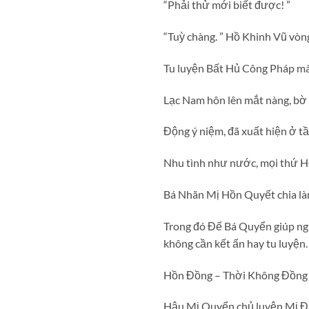
“Phải thử mới biết được! ”
“Tuỳ chàng. ” Hồ Khinh Vũ vòng
Tu luyện Bất Hủ Công Pháp mà c
Lạc Nam hôn lên mắt nàng, bờ 
Động ý niệm, đã xuất hiện ở t
Nhu tình như nước, mọi thứ H
Bá Nhãn Mị Hồn Quyết chia là
Trong đó Đế Bá Quyển giúp ngườ
không cần kết ấn hay tu luyện.
Hồn Đồng – Thời Không Đồng 
Hậu Mị Quyển chủ luyện Mị Đạ