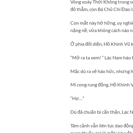
Vòng xoáy Thời Không trong s
đỏ thẳm, còn Bá Chủ Chi Đạo l
Con mắt này hờ hững, uy nghiê
nặng nề, vừa không cách nào 
Ở phía đối diện, Hồ Khinh Vũ 
“Mở ra ta xem! ” Lạc Nam háo 
Mặc dù ra vẻ háo hức, nhưng 
Mi cong rung động, Hồ Khinh 
“Hự…”
Dù đã chuẩn bị cẩn thận, Lạc N
Tâm cảnh vẫn liên tục dao động
quen thuộc, mà là một vị tuyệt