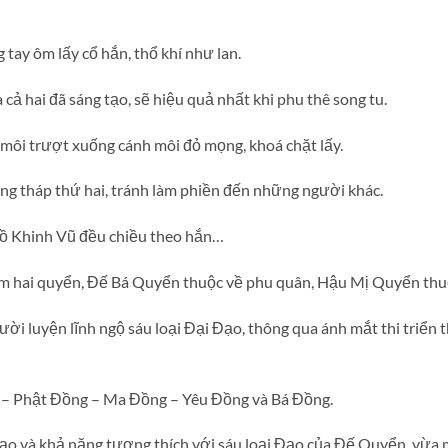
 tay ôm lấy cổ hắn, thổ khí như lan.
ả hai đã sáng tạo, sẽ hiệu quả nhất khi phu thê song tu.
môi trượt xuống cánh môi đỏ mọng, khoá chặt lấy.
ầng tháp thứ hai, tránh làm phiền đến những người khác.
ồ Khinh Vũ đều chiều theo hắn…
m hai quyển, Đế Bá Quyển thuộc về phu quân, Hậu Mị Quyển thuộ
i luyện lĩnh ngộ sáu loại Đại Đạo, thông qua ánh mắt thi triển 
– Phật Đồng – Ma Đồng – Yêu Đồng và Bá Đồng.
o và khả năng tương thích với sáu loại Đạo của Đế Quyển, vừ