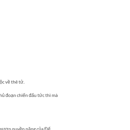
c về thê tử.
thủ đoạn chiến đấu tức thì mà
a mượn quyền năng của Đế