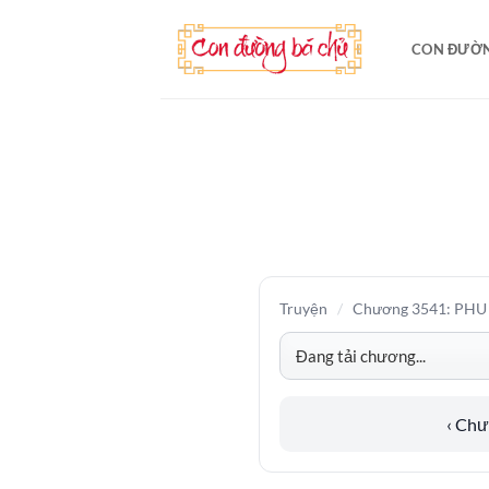
Bỏ
qua
CON ĐƯỜN
nội
dung
Truyện
/
Chương 3541: PHU
‹ Ch