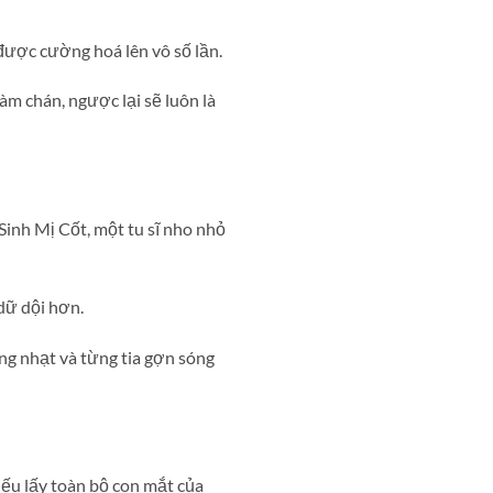
được cường hoá lên vô số lần.
m chán, ngược lại sẽ luôn là
Sinh Mị Cốt, một tu sĩ nho nhỏ
dữ dội hơn.
g nhạt và từng tia gợn sóng
ếu lấy toàn bộ con mắt của