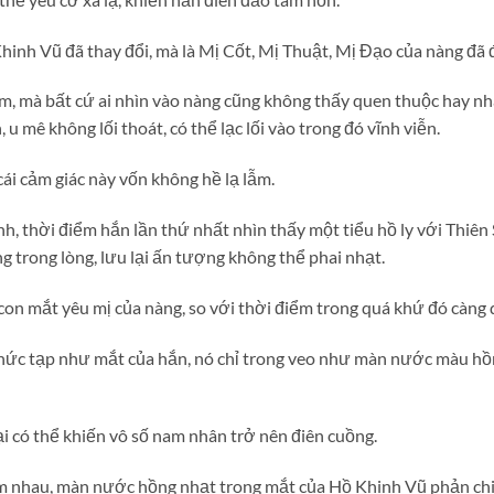
inh Vũ đã thay đổi, mà là Mị Cốt, Mị Thuật, Mị Đạo của nàng đã 
m, mà bất cứ ai nhìn vào nàng cũng không thấy quen thuộc hay nhà
 u mê không lối thoát, có thể lạc lối vào trong đó vĩnh viễn.
ái cảm giác này vốn không hề lạ lẫm.
nh, thời điểm hắn lần thứ nhất nhìn thấy một tiểu hồ ly với Thiên 
 trong lòng, lưu lại ấn tượng không thể phai nhạt.
con mắt yêu mị của nàng, so với thời điểm trong quá khứ đó càng 
ức tạp như mắt của hắn, nó chỉ trong veo như màn nước màu hồn
i có thể khiến vô số nam nhân trở nên điên cuồng.
m nhau, màn nước hồng nhạt trong mắt của Hồ Khinh Vũ phản chi