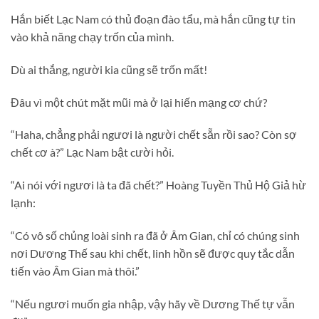
Hắn biết Lạc Nam có thủ đoạn đào tẩu, mà hắn cũng tự tin
vào khả năng chạy trốn của mình.
Dù ai thắng, người kia cũng sẽ trốn mất!
Đâu vì một chút mặt mũi mà ở lại hiến mạng cơ chứ?
“Haha, chẳng phải ngươi là người chết sẵn rồi sao? Còn sợ
chết cơ à?” Lạc Nam bật cười hỏi.
“Ai nói với ngươi là ta đã chết?” Hoàng Tuyền Thủ Hộ Giả hừ
lạnh:
“Có vô số chủng loài sinh ra đã ở Âm Gian, chỉ có chúng sinh
nơi Dương Thế sau khi chết, linh hồn sẽ được quy tắc dẫn
tiến vào Âm Gian mà thôi.”
“Nếu ngươi muốn gia nhập, vậy hãy về Dương Thế tự vẫn