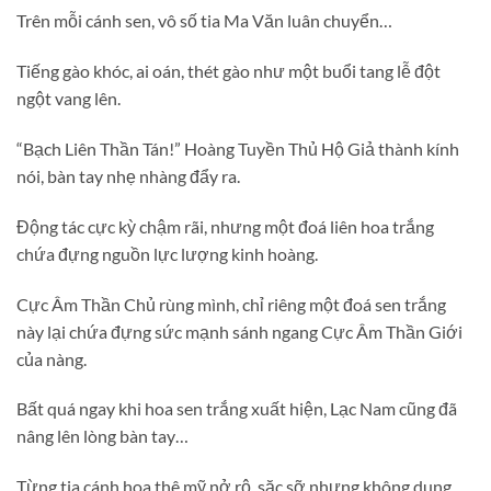
Trên mỗi cánh sen, vô số tia Ma Văn luân chuyển…
Tiếng gào khóc, ai oán, thét gào như một buổi tang lễ đột
ngột vang lên.
“Bạch Liên Thần Tán!” Hoàng Tuyền Thủ Hộ Giả thành kính
nói, bàn tay nhẹ nhàng đẩy ra.
Động tác cực kỳ chậm rãi, nhưng một đoá liên hoa trắng
chứa đựng nguồn lực lượng kinh hoàng.
Cực Âm Thần Chủ rùng mình, chỉ riêng một đoá sen trắng
này lại chứa đựng sức mạnh sánh ngang Cực Âm Thần Giới
của nàng.
Bất quá ngay khi hoa sen trắng xuất hiện, Lạc Nam cũng đã
nâng lên lòng bàn tay…
Từng tia cánh hoa thê mỹ nở rộ, sặc sỡ nhưng không dung