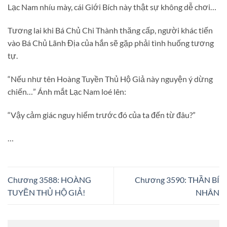
Lạc Nam nhíu mày, cái Giới Bích này thật sự không dễ chơi…
Tương lai khi Bá Chủ Chi Thành thăng cấp, người khác tiến
vào Bá Chủ Lãnh Địa của hắn sẽ gặp phải tình huống tương
tự.
“Nếu như tên Hoàng Tuyền Thủ Hộ Giả này nguyện ý dừng
chiến…” Ánh mắt Lạc Nam loé lên:
“Vậy cảm giác nguy hiểm trước đó của ta đến từ đâu?”
…
Chương 3588: HOÀNG
Chương 3590: THẦN BÍ
TUYỀN THỦ HỘ GIẢ!
NHÂN