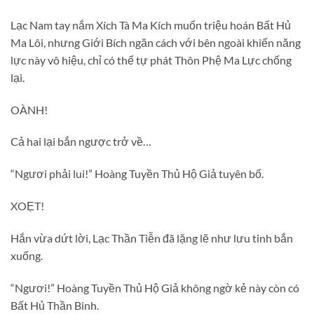
Lạc Nam tay nắm Xích Tà Ma Kích muốn triệu hoán Bất Hủ
Ma Lôi, nhưng Giới Bích ngăn cách với bên ngoài khiến năng
lực này vô hiệu, chỉ có thể tự phát Thôn Phệ Ma Lực chống
lại.
OÀNH!
Cả hai lại bắn ngược trở về…
“Ngươi phải lui!” Hoàng Tuyền Thủ Hộ Giả tuyên bố.
XOẸT!
Hắn vừa dứt lời, Lạc Thần Tiễn đã lặng lẽ như lưu tinh bắn
xuống.
“Ngươi!” Hoàng Tuyền Thủ Hộ Giả không ngờ kẻ này còn có
Bất Hủ Thần Binh.