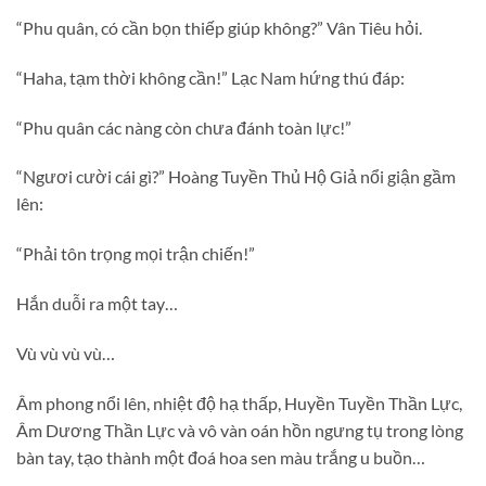
“Phu quân, có cần bọn thiếp giúp không?” Vân Tiêu hỏi.
“Haha, tạm thời không cần!” Lạc Nam hứng thú đáp:
“Phu quân các nàng còn chưa đánh toàn lực!”
“Ngươi cười cái gì?” Hoàng Tuyền Thủ Hộ Giả nổi giận gầm
lên:
“Phải tôn trọng mọi trận chiến!”
Hắn duỗi ra một tay…
Vù vù vù vù…
Âm phong nổi lên, nhiệt độ hạ thấp, Huyền Tuyền Thần Lực,
Âm Dương Thần Lực và vô vàn oán hồn ngưng tụ trong lòng
bàn tay, tạo thành một đoá hoa sen màu trắng u buồn…