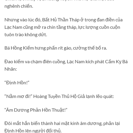
nghênh chiến.
Nhưng vào lúc đó, Bất Hủ Thần Tháp ở trong đan điền của
Lạc Nam cũng mở ra chín tầng tháp, lực lượng cuồn cuộn
tuôn trào không dứt.
Bá Hồng Kiếm hưng phấn rít gào, cường thế bổ ra.
Đao kiếm va chạm điên cuồng, Lạc Nam kích phát Cấm Kỵ Bá
Nhãn:
“Định Hồn!”
“Nằm mơ đi!” Hoàng Tuyền Thủ Hộ Giả lạnh lẽo quát:
“Âm Dương Phản Hồn Thuật!”
Đôi mắt hắn biến thành hai mặt kính âm dương, phản lại
Định Hồn lên người đối thủ.