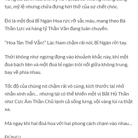
tục, mỹ lệ nhưng chứa đựng hơi thở của sự chết chóc.
Đó là một đoá Bỉ Ngạn Hoa rực rỡ sắc màu, mang theo Bá
Thần Lực và hàng tỷ Thần Văn đang luân chuyển.
“Hoa Tàn Thế Vẫn!” Lạc Nam chậm rãi nói, Bỉ Ngạn rời tay.
Thời không như ngưng đọng vào khoảnh khắc này, khi một
đoá bạch liên và một đoá bỉ ngạn trôi nổi giữa không trung,
bay về phía nhau.
Tốc độ của chúng nó chậm rãi vô cùng, kích thước lại nhỏ
nhắn xinh xắn… nhưng lại có thể khiến một vị Bất Hủ Thần
như Cực Âm Thần Chủ lạnh cả sống lưng, vội vàng lùi ra thật
xa.
Mà ngay khi hai đoá hoa với hai phong cách chạm vào nhau…
ĐÙNG!