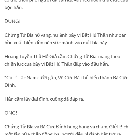
bọn hắn.
ĐÙNG!
Chứng Tử Bia nổ vang, hư ảnh bảy vị Bất Hủ Thần như oán
hồn xuất hiện, dồn nén sức mạnh vào một bia này.
Hoàng Tuyền Thủ Hộ Giả cầm Chứng Tử Bia, mang theo
chiến lực của bảy vị Bất Hủ Thần đập vào đầu hắn.
“Cút!” Lạc Nam cười gằn, Vô Cực Bá Thủ biến thành Bá Cực
Đỉnh.
Hắn cầm lấy đại đỉnh, cuồng dã đập ra.
ONG!
Chứng Tử Bia và Bá Cực Đỉnh hung hăng va chạm, Giới Bích
một lần nữa chấn động, hai người đều bị đánh bật trở ra.