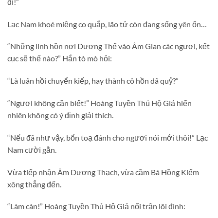
đi!”
Lạc Nam khoé miệng co quắp, lão tử còn đang sống yên ổn…
“Những linh hồn nơi Dương Thế vào Âm Gian các ngươi, kết
cục sẽ thế nào?” Hắn tò mò hỏi:
“Là luân hồi chuyển kiếp, hay thành cô hồn dã quỷ?”
“Ngươi không cần biết!” Hoàng Tuyền Thủ Hộ Giả hiển
nhiên không có ý định giải thích.
“Nếu đã như vậy, bổn toạ đánh cho ngươi nói mới thôi!” Lạc
Nam cười gằn.
Vừa tiếp nhận Âm Dương Thạch, vừa cầm Bá Hồng Kiếm
xông thẳng đến.
“Làm càn!” Hoàng Tuyền Thủ Hộ Giả nổi trận lôi đình: