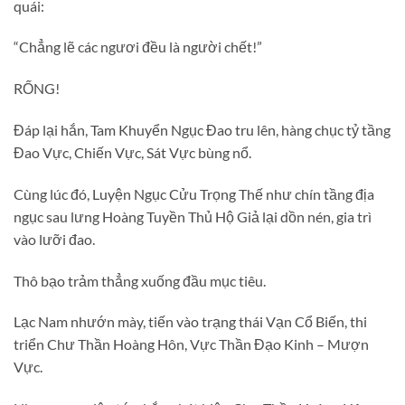
quái:
“Chẳng lẽ các ngươi đều là người chết!”
RỐNG!
Đáp lại hắn, Tam Khuyển Ngục Đao tru lên, hàng chục tỷ tầng
Đao Vực, Chiến Vực, Sát Vực bùng nổ.
Cùng lúc đó, Luyện Ngục Cửu Trọng Thế như chín tầng địa
ngục sau lưng Hoàng Tuyền Thủ Hộ Giả lại dồn nén, gia trì
vào lưỡi đao.
Thô bạo trảm thẳng xuống đầu mục tiêu.
Lạc Nam nhướn mày, tiến vào trạng thái Vạn Cổ Biến, thi
triển Chư Thần Hoàng Hôn, Vực Thần Đạo Kinh – Mượn
Vực.