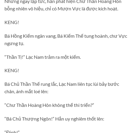
Nhưng ngay lập tức, hắn phát hiện Chư Thần Hoàng Hôn
bỗng nhiên vô hiệu, chỉ có Mượn Vực là được kích hoạt.
KENG!
Bá Hồng Kiếm ngân vang, Bá Kiếm Thế tung hoành, chư Vực
ngưng tụ.
“Thần Tị!” Lạc Nam trảm ra một kiếm.
KENG!
Bá Chủ Thần Thế rung lắc, Lạc Nam liên tục lùi bảy bước
chân, ánh mắt loé lên:
“Chư Thần Hoàng Hôn không thể thi triển?”
“Bá Chủ Thượng Ngôn!” Hắn uy nghiêm thốt lên:
“Định!”