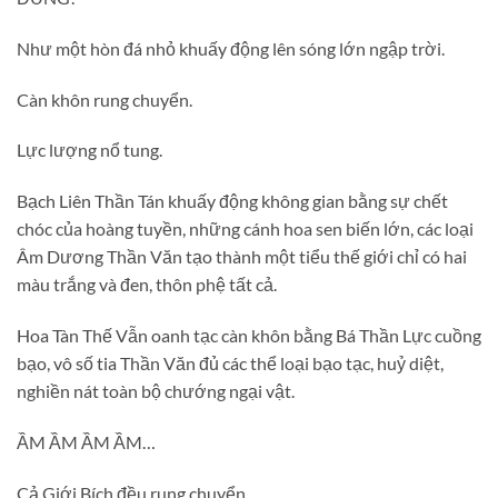
Như một hòn đá nhỏ khuấy động lên sóng lớn ngập trời.
Càn khôn rung chuyển.
Lực lượng nổ tung.
Bạch Liên Thần Tán khuấy động không gian bằng sự chết
chóc của hoàng tuyền, những cánh hoa sen biến lớn, các loại
Âm Dương Thần Văn tạo thành một tiểu thế giới chỉ có hai
màu trắng và đen, thôn phệ tất cả.
Hoa Tàn Thế Vẫn oanh tạc càn khôn bằng Bá Thần Lực cuồng
bạo, vô số tia Thần Văn đủ các thể loại bạo tạc, huỷ diệt,
nghiền nát toàn bộ chướng ngại vật.
ẦM ẦM ẦM ẦM…
Cả Giới Bích đều rung chuyển.