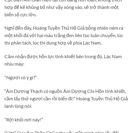
hợp để kẻ khủng bố như vậy xông vào, sẽ trở thành một
biến số cực lớn.
Nghĩ đến đây, Hoàng Tuyền Thủ Hộ Giả bỗng nhiên ném ra
một khối đá với hai màu trắng đen liên tục luân chuyển, lúc
thì phân tách, lúc thì dung hợp về phía Lạc Nam.
Cảm nhận được hồn lực tinh khiết bên trong đó, Lạc Nam
nhíu mày:
“Ngươi có ý gì?”
“Âm Dương Thạch có nguồn Âm Dương Chi Hồn tinh khiết,
cầm lấy thứ ngươi cần rồi biến đi!” Hoàng Tuyền Thủ Hộ Giả
lạnh lùng nói:
“Rời khỏi nơi này!”
“Hít!” Cực Âm Thần Chủ nghe vậy giật mình nhìn lấy đối